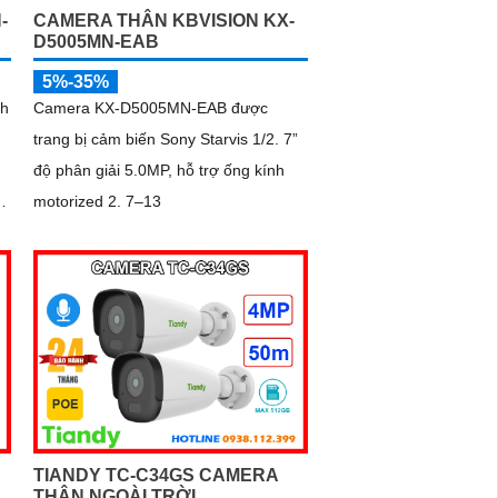
-
CAMERA THÂN KBVISION KX-
D5005MN-EAB
5%-35%
nh
Camera KX-D5005MN-EAB được
trang bị cảm biến Sony Starvis 1/2. 7”
độ phân giải 5.0MP, hỗ trợ ống kính
motorized 2. 7–13
TIANDY TC-C34GS CAMERA
THÂN NGOÀI TRỜI