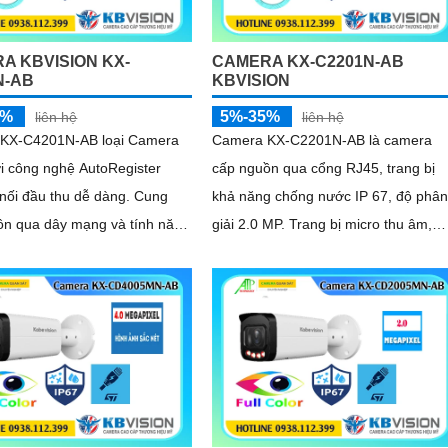
ng
A KBVISION KX-
CAMERA KX-C2201N-AB
N-AB
KBVISION
5%
5%-35%
liên hệ
liên hệ
KX-C4201N-AB loại Camera
Camera KX-C2201N-AB là camera
ới công nghệ AutoRegister
cấp nguồn qua cổng RJ45, trang bị
nối đầu thu dễ dàng. Cung
khả năng chống nước IP 67, độ phân
ồn qua dây mạng và tính năng
giải 2.0 MP. Trang bị micro thu âm,
k để nhận diện đối tượng
phát hiện con người và chuyển động
hóng