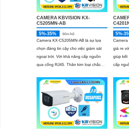
thiếu sá
CAMERA KBVISION KX-
CAMER
C5205MN-AB
C4201
5%-35%
5%-3
liên hệ
Camera KX-C5205MN-AB là sự lựa
Camera 
chọn đáng tin cậy cho việc giám sát
giá re v
ngoại trời. Với khả năng cấp nguồn
giúp kết 
qua cổng RJ45. Thân kim loại chắc
cấp ngu
chắn và khả năng chống nước IP 67.
Quickpic
Với độ phân giải 5
nhanh c