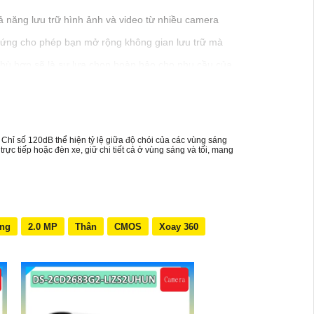
hả năng lưu trữ hình ảnh và video từ nhiều camera
cứng cho phép bạn mở rộng không gian lưu trữ mà
 phù hợp sẽ là sự lựa chọn hoàn hảo cho nhu cầu của
ệp và hiệu quả nhất.
Chỉ số 120dB thể hiện tỷ lệ giữa độ chói của các vùng sáng
ực tiếp hoặc đèn xe, giữ chi tiết cả ở vùng sáng và tối, mang
ing
2.0 MP
Thân
CMOS
Xoay 360