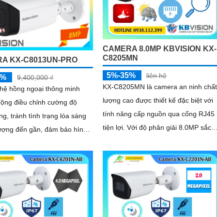
CAMERA 8.0MP KBVISION KX-
C8205MN
A KX-C8013UN-PRO
5%-35%
liên hệ
5%
9,400,000 ₫
KX-C8205MN là camera an ninh chất
hệ hồng ngoại thông minh
lượng cao được thiết kế đặc biệt với
động điều chỉnh cường độ
tính năng cấp nguồn qua cổng RJ45
ng, tránh tình trạng lóa sáng
tiện lợi. Với độ phân giải 8.0MP sắc
tượng đến gần, đảm bảo hình
nét khả năng quan sát ấn tượng,...
 nét trong đêm. Bên cạnh
g nghệ giảm nhiễu 3DNR và
gược sáng DWDR giúp
ái tạo màu sắc chính xác và
trong mọi điều kiện ánh sáng
p như ngược sáng mạnh hay