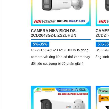
CAMERA HIKVISION DS-
CAMER
2CD2643G2-LIZS2UHUN
2CD2T
5%-35%
5%-3
DS-2CD2643G2-LIZS2UHUN là dòng
DS-2CD2
camera với ống kính có thể zoom thay
ống kính
đổi tiêu cự, trang bị độ phân giải 4