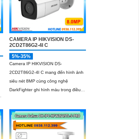
CAMERA IP HIKVISION DS-
N
2CD2T86G2-4I C
5%-35%
Camera IP HIKVISION DS-
2CD2T86G2-4I C mang đến hình ảnh
siêu nét 8MP cùng công nghệ
DarkFighter ghi hình màu trong điều
kiện thiếu sáng