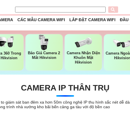
CAMERA
CÁC MẪU CAMERA WIFI
LẮP ĐẶT CAMERA WIFI
ĐẦU
Báo Giá Camera 2
Camera Nhận Diện
a 360 Trong
Camera Ngoài
Mắt Hikvision
Khuôn Mặt
 Hikvision
Hikvisio
Hikvision
CAMERA IP THÂN TRỤ
to giám sát ban đêm xa hơn 50m công nghệ IP thu hình sắc nét dễ dàng
ng trình nhà xưởng kho bãi bến cảng ga tàu với độ bền cao