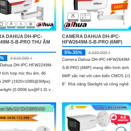
A DAHUA DH-IPC-
CAMERA DAHUA DH-IPC-
49M-S-B-PRO THU ÂM
HFW2649M-S-B-PRO (6MP)
5%-35%
4,430,000 ₫
5%
3,610,000 ₫
Camera Dahua DH-IPC-HFW2649M-
 Dahua DH-IPC-HFW2249M-
S-B-PRO (6MP) mang đến hình ảnh
 tích hợp mic thu âm, độ
6MP sắc nét với cảm biến CMOS 1/1
ải 2MP (1920×1080@30fps),
8”. Khả năng Starlight và công nghệ
tarlight (0.0006 lux@F1.0) và
AI-ISP đảm bảo chất lượng vượt trội
ho hình ảnh sắc nét ngày/đêm
cả ngày lẫn đêm