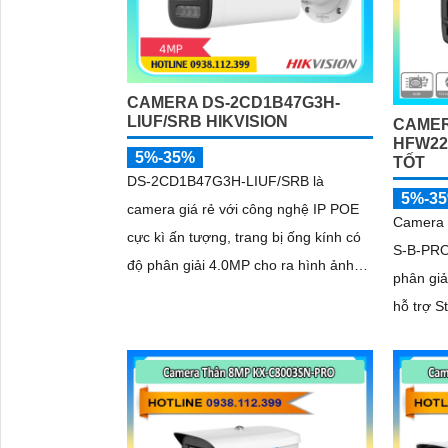
CAMERA DS-2CD1B47G3H-
LIUF/SRB HIKVISION
CAMER
HFW22
5%-35%
TỐT
DS-2CD1B47G3H-LIUF/SRB là
5%-3
camera giá rẻ với công nghệ IP POE
Camera
cực kì ấn tượng, trang bị ống kính có
S-B-PRO
độ phân giải 4.0MP cho ra hình ảnh
phân gi
sắc nét, trang bị chuẩn nén H
hỗ trợ S
AI-ISP c