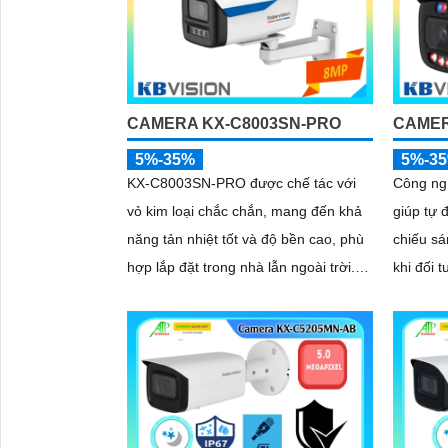
CAMERA KX-C8003SN-PRO
CAMER
5%-35%
5%-3
KX-C8003SN-PRO được chế tác với
Công ng
vỏ kim loại chắc chắn, mang đến khả
giúp tự 
năng tản nhiệt tốt và độ bền cao, phù
chiếu sá
hợp lắp đặt trong nhà lẫn ngoài trời.
khi đối 
Thiết kế gọn gàng, dễ dàng thi công,
ảnh luôn rõ
tiết kiệm thời gian và chi phí cho người
đó, côn
dùng
chống n
camera t
rõ ràng 
phức tạ