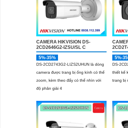
CAMERA HIKVISION DS-
CAMER
2CD2646G2-IZSU/SL C
2CD2T4
'
5%-35%
5%-3
DS-2CD2743G2-LIZS2UHUN là dòng
DS-2CD2
camera được trang bị ống kính có thể
thiết kế
zoom, kèm theo đấy có thể nhìn với
trang bị
độ phân giải 4