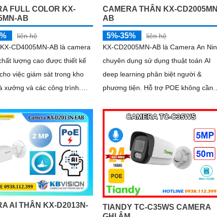
A FULL COLOR KX-
CAMERA THÂN KX-CD2005MN
5MN-AB
AB
5%
5%-35%
liên hệ
liên hệ
 KX-CD4005MN-AB là camera
KX-CD2005MN-AB là Camera An Ni
chất lượng cao được thiết kế
chuyên dụng sử dụng thuật toán AI
 cho việc giám sát trong kho
deep learning phân biệt người &
 xưởng và các công trình.
phương tiện. Hỗ trợ POE không cần
t kế thân kim loại chống báo
dây nguồn. Trang bị đèn Led giúp nhìn
 camera có độ phân giải Ultra
hình...
A AI THÂN KX-D2013N-
TIANDY TC-C35WS CAMERA
GHI ÂM