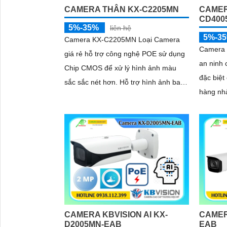
CAMERA THÂN KX-C2205MN
CAMER
CD400
5%-35%
liên hệ
5%-3
Camera KX-C2205MN Loại Camera
Camera
giá rẻ hỗ trợ công nghệ POE sử dụng
an ninh 
Chip CMOS để xử lý hình ảnh màu
đặc biệt
sắc sắc nét hơn. Hỗ trợ hình ảnh ban
hàng nhà
đêm với công nghệ hồng ngoại 60m
Với thiế
chất lượng hình ảnh 2
động giả
2k 4
CAMERA KBVISION AI KX-
CAMER
D2005MN-EAB
EAB