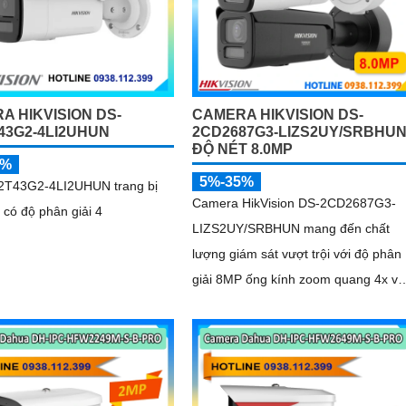
A HIKVISION DS-
CAMERA HIKVISION DS-
43G2-4LI2UHUN
2CD2687G3-LIZS2UY/SRBHU
ĐỘ NÉT 8.0MP
5%
5%-35%
T43G2-4LI2UHUN trang bị
Camera HikVision DS-2CD2687G3-
 có độ phân giải 4
LIZS2UY/SRBHUN mang đến chất
lượng giám sát vượt trội với độ phân
giải 8MP ống kính zoom quang 4x và
công nghệ ColorVu