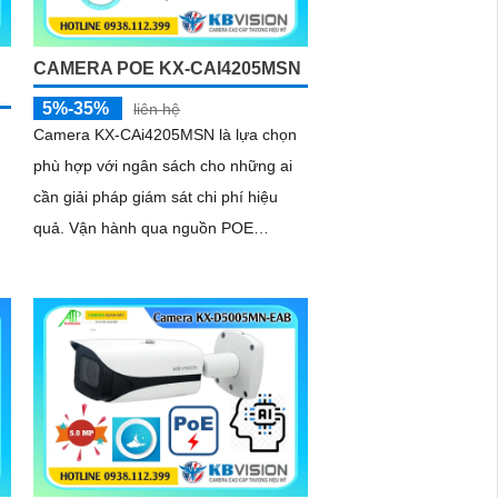
CAMERA POE KX-CAI4205MSN
5%-35%
liên hệ
Camera KX-CAi4205MSN là lựa chọn
phù hợp với ngân sách cho những ai
cần giải pháp giám sát chi phí hiệu
quả. Vận hành qua nguồn POE
camera sử dụng chip CMOS, hỗ trợ
hồng ngoại 60m