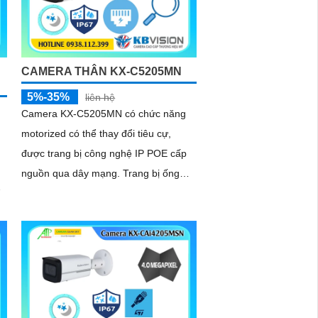
CAMERA THÂN KX-C5205MN
5%-35%
liên hệ
Camera KX-C5205MN có chức năng
motorized có thể thay đổi tiêu cự,
được trang bị công nghệ IP POE cấp
nguồn qua dây mạng. Trang bị ống
kính có độ phân giải 5