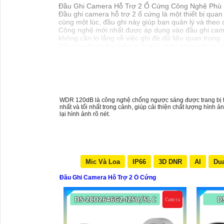
Đầu Ghi Camera Hỗ Trợ 2 Ổ Cứng Công Nghệ Phù
Đầu ghi camera hỗ trợ 2 ổ cứng là một thiết bị quan
cùng một lúc, đầu ghi này giúp bạn quản lý và theo
Công nghệ mới nhất được áp dụng vào đầu ghi came
không cần lo lắng về việc ghi đè dữ liệu quan trọng.
Nếu bạn đang tìm kiếm một giải pháp giám sát an ni
bạn. Hãy đầu tư vào sản phẩm này để bảo vệ và gi
WDR 120dB là công nghệ chống ngược sáng được trang bị tích
nhất và tối nhất trong cảnh, giúp cải thiện chất lượng hình
lại hình ảnh rõ nét.
Mic Và Loa
IP66
3D DNR
AI
Dua
Đầu Ghi Camera Hỗ Trợ 2 Ổ Cứng