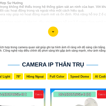
 Hợp Sư Hướng
 trọng không thể thiếu trong hệ thống giám sát an ninh của bạn. Với k
 dõi các hoạt động trong và ngoài nhà một cách hiệu quả.
ra này giúp nó hoạt động mạnh mẽ và ổn định. Khả năng hỗ trợ 2 ổ 
nh thông minh và tiện lợi, đầu ghi camera hỗ trợ 2 ổ cứng công nghệ
ám sát nhà ở, cửa hàng hoặc văn phòng của bạn một cách chuyên nghi
 hợp trong camera quan sát giúp ghi lại hình ảnh rõ ràng với độ sáng cân bằng. 
 ảnh. Công nghệ này điều chỉnh độ phơi sáng khi gặp ánh sáng mạnh, như ánh nắng tr
CAMERA IP THÂN TRỤ
l Light
78°
Hồng Ngoại
Full Color
Speed Dome
AI Cod