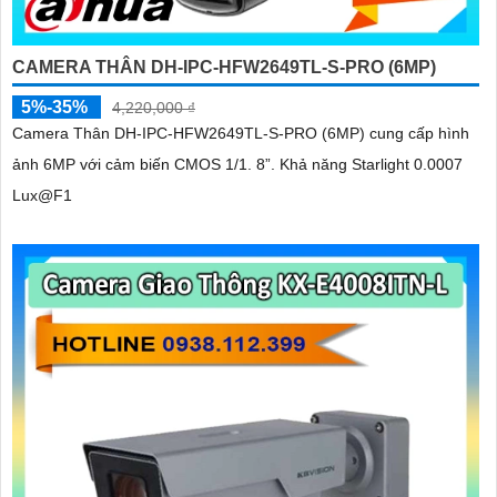
CAMERA THÂN DH-IPC-HFW2649TL-S-PRO (6MP)
5%-35%
4,220,000 ₫
Camera Thân DH-IPC-HFW2649TL-S-PRO (6MP) cung cấp hình
ảnh 6MP với cảm biến CMOS 1/1. 8”. Khả năng Starlight 0.0007
Lux@F1