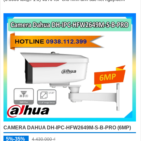
CAMERA DAHUA DH-IPC-HFW2649M-S-B-PRO (6MP)
5%-35%
4,430,000 ₫