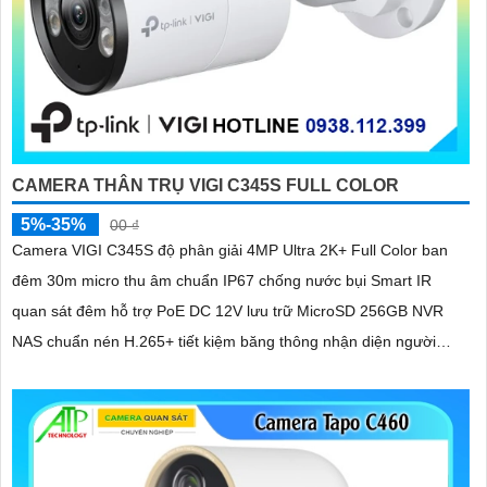
CAMERA THÂN TRỤ VIGI C345S FULL COLOR
5%-35%
00 ₫
Camera VIGI C345S độ phân giải 4MP Ultra 2K+ Full Color ban
đêm 30m micro thu âm chuẩn IP67 chống nước bụi Smart IR
quan sát đêm hỗ trợ PoE DC 12V lưu trữ MicroSD 256GB NVR
NAS chuẩn nén H.265+ tiết kiệm băng thông nhận diện người
phương tiện hành vi bất thường quản lý qua VIGI App VIGI
Manager trình duyệt web giám sát sắc nét