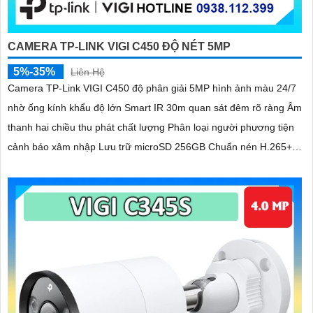
CAMERA TP-LINK VIGI C450 ĐỘ NÉT 5MP
5%-35%
Liên Hệ
Camera TP-Link VIGI C450 độ phân giải 5MP hình ảnh màu 24/7
nhờ ống kính khẩu độ lớn Smart IR 30m quan sát đêm rõ ràng Âm
thanh hai chiều thu phát chất lượng Phân loại người phương tiện
cảnh báo xâm nhập Lưu trữ microSD 256GB Chuẩn nén H.265+
tiết kiệm băng thông PoE DC 12V IP67 bền bỉ