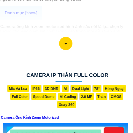
Camera ống kính zoom motorized hình ảnh sắc nét là lựa chọn lý
tưởng cho việc giám sát chất lượng cao trong mọi điều kiện ánh
sáng. Với chức năng zoom motorized, bạn có thể điều chỉnh tiêu cự
của ống kính một cách linh hoạt và dễ dàng từ xa, giúp quan sát các
vị trí xa gần một cách chính xác và rõ ràng. Hình ảnh từ camera này
sắc nét và chi tiết, giúp bạn dễ dàng nhận diện và phân biệt chi tiết
trong hình ảnh.
CAMERA IP THÂN FULL COLOR
Mic Và Loa
IP66
3D DNR
AI
Dual Light
78°
Hồng Ngoại
Full Color
Speed Dome
AI Coding
2.0 MP
Thân
CMOS
Xoay 360
Camera Ống Kính Zoom Motorized