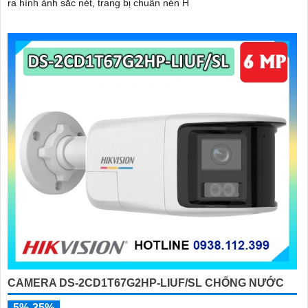
ra hình ảnh sắc nét, trang bị chuẩn nén H
CAMERA DS-2CD1T67G2HP-LIUF/SL CHỐNG NƯỚC
5%-35%