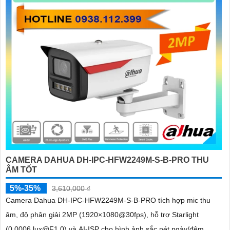
CAMERA DAHUA DH-IPC-HFW2249M-S-B-PRO THU
ÂM TỐT
5%-35%
3,610,000 ₫
Camera Dahua DH-IPC-HFW2249M-S-B-PRO tích hợp mic thu
âm, độ phân giải 2MP (1920×1080@30fps), hỗ trợ Starlight
(0.0006 lux@F1.0) và AI-ISP cho hình ảnh sắc nét ngày/đêm