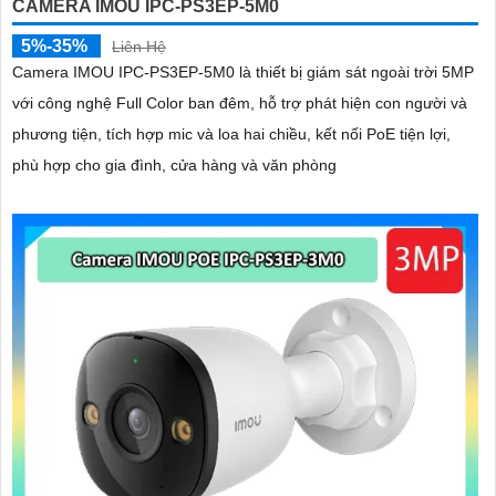
CAMERA IMOU IPC-PS3EP-5M0
5%-35%
Liên Hệ
Camera IMOU IPC-PS3EP-5M0 là thiết bị giám sát ngoài trời 5MP
với công nghệ Full Color ban đêm, hỗ trợ phát hiện con người và
phương tiện, tích hợp mic và loa hai chiều, kết nối PoE tiện lợi,
phù hợp cho gia đình, cửa hàng và văn phòng