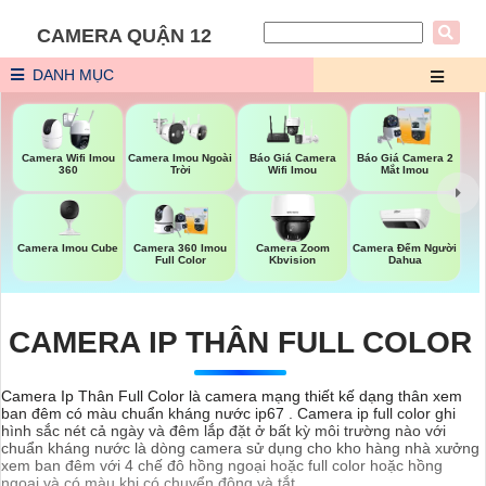
CAMERA QUẬN 12
DANH MỤC
Camera Imou Ngoài
Báo Giá Camera 2
Camera Wifi Imou
Báo Giá Camera
Trời
Mắt Imou
360
Wifi Imou
Camera Imou Cube
Camera Đếm Người
Camera 360 Imou
Camera Zoom
Dahua
Full Color
Kbvision
CAMERA IP THÂN FULL COLOR
Camera Ip Thân Full Color là camera mạng thiết kế dạng thân xem
ban đêm có màu chuẩn kháng nước ip67 . Camera ip full color ghi
hình sắc nét cả ngày và đêm lắp đặt ở bất kỳ môi trường nào với
chuẩn kháng nước là dòng camera sử dụng cho kho hàng nhà xưởng
xem ban đêm với 4 chế đô hồng ngoại hoặc full color hoặc hồng
ngoại và có màu khi có chuyển động và tắt