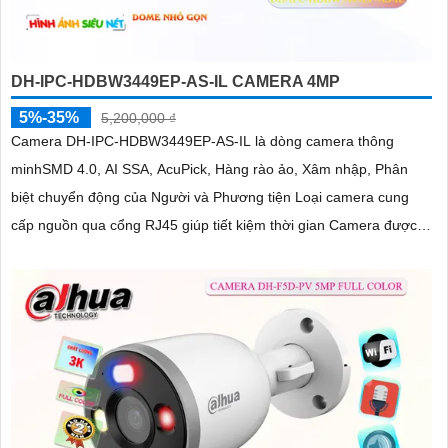
DH-IPC-HDBW3449EP-AS-IL CAMERA 4MP
5%-35%
5,200,000 ₫
Camera DH-IPC-HDBW3449EP-AS-IL là dòng camera thông
minhSMD 4.0, AI SSA, AcuPick, Hàng rào ảo, Xâm nhập, Phân
biệt chuyển động của Người và Phương tiện Loại camera cung
cấp nguồn qua cổng RJ45 giúp tiết kiệm thời gian Camera được
đánh giá cao về độ tin cậy và hiệu suất