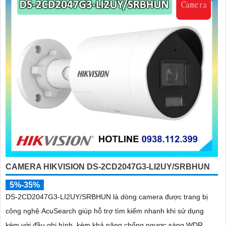
'
CAMERA HIKVISION DS-2CD2047G3-LI2UY/SRBHUN
5%-35%
DS-2CD2047G3-LI2UY/SRBHUN là dòng camera được trang bị
công nghệ AcuSearch giúp hỗ trợ tìm kiếm nhanh khi sử dụng
kèm với đầu ghi hình, kèm khả năng chống ngược sáng WDR