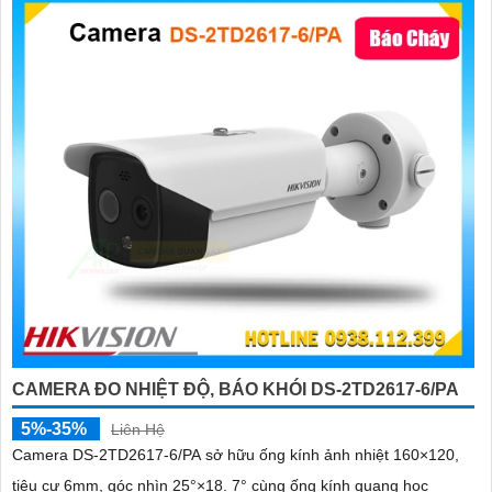
CAMERA ĐO NHIỆT ĐỘ, BÁO KHÓI DS-2TD2617-6/PA
5%-35%
Liên Hệ
Camera DS-2TD2617-6/PA sở hữu ống kính ảnh nhiệt 160×120,
tiêu cự 6mm, góc nhìn 25°×18. 7° cùng ống kính quang học