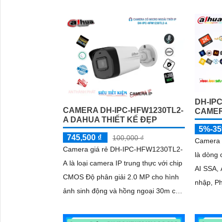
mm–13. 5 mms Chế độ hồng ngoại và
hình dạ
led trợ...
DH-IP
CAMERA DH-IPC-HFW1230TL2-
CAMER
A DAHUA THIẾT KẾ ĐẸP
5%-3
745,500 ₫
100,000 ₫
Camera
Camera giá rẻ DH-IPC-HFW1230TL2-
là dòng
A là loại camera IP trung thực với chip
AI SSA,
CMOS Độ phân giải 2.0 MP cho hình
nhập, P
ảnh sinh động và hồng ngoại 30m cho
Người và Phư
quan sát ban đêm
cung cấ