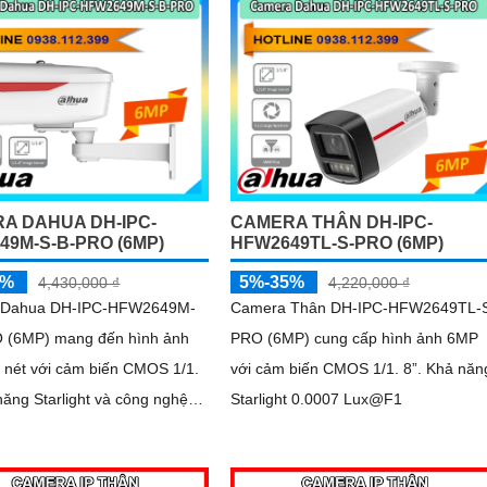
ian Camera được đánh
camera thích hợp cho nhiều loại côn
về độ tin cậy và hiệu suất
trình
A DAHUA DH-IPC-
CAMERA THÂN DH-IPC-
49M-S-B-PRO (6MP)
HFW2649TL-S-PRO (6MP)
5%
5%-35%
4,430,000 ₫
4,220,000 ₫
 Dahua DH-IPC-HFW2649M-
Camera Thân DH-IPC-HFW2649TL-
 (6MP) mang đến hình ảnh
PRO (6MP) cung cấp hình ảnh 6MP
 nét với cảm biến CMOS 1/1.
với cảm biến CMOS 1/1. 8”. Khả năng
Starlight 0.0007 Lux@F1
ảm bảo chất lượng vượt trội
 lẫn đêm