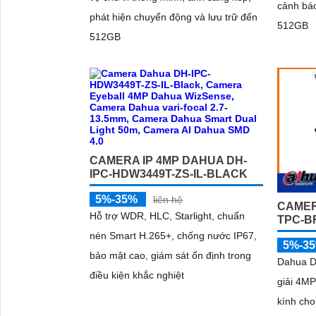
cảnh báo
phát hiện chuyển động và lưu trữ đến
512GB
512GB
CAMERA IP 4MP DAHUA DH-
IPC-HDW3449T-ZS-IL-BLACK
5%-35%
liên hệ
CAMER
Hỗ trợ WDR, HLC, Starlight, chuẩn
TPC-B
nén Smart H.265+, chống nước IP67,
5%-3
bảo mật cao, giám sát ổn định trong
Dahua D
điều kiện khắc nghiệt
giải 4MP
kính cho