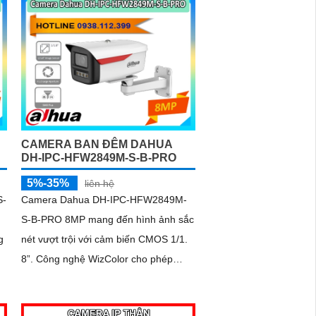
g
công nghệ IP Wifi kết nối dễ dàng
CAMERA BAN ĐÊM DAHUA
DH-IPC-HFW2849M-S-B-PRO
5%-35%
liên hệ
S-
Camera Dahua DH-IPC-HFW2849M-
S-B-PRO 8MP mang đến hình ảnh sắc
nét vượt trội với cảm biến CMOS 1/1.
8”. Công nghệ WizColor cho phép
giám sát ban đêm có màu sắc đẹp và
chân thực