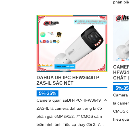
phân biệt
năng ch
hoặc PoE
CAMER
HFW34
DAHUA DH-IPC-HFW3649TP-
CHẤT 
ZAS-IL SẮC NÉT
5%-3
5%-35%
Camera
Camera quan sáDH-IPC-HFW3649TP-
là camer
ZAS-IL là camera dahua trang bị độ
CMOS cả
phân giải 6MP @1/2. 7" CMOS cảm
hiệu quả
biến hình ảnh Tiêu cự thay đổi 2. 7
chống bá