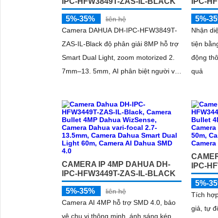
IPC-HFW3849T-ZAS-IL-BLACK
IPC-H
5%-35%
5%-3
liên hệ
Camera DAHUA DH-IPC-HFW3849T-
Nhận di
ZAS-IL-Black độ phân giải 8MP hỗ trợ
tiện bằn
Smart Dual Light, zoom motorized 2.
động thô
7mm–13. 5mm, AI phân biệt người và
quả
xe, micro ghi âm cùng chuẩn IP67
chống bụi nước
'
CAMER
CAMERA IP 4MP DAHUA DH-
IPC-H
IPC-HFW3449T-ZAS-IL-BLACK
5%-3
5%-35%
liên hệ
Tích hợ
Camera AI 4MP hỗ trợ SMD 4.0, bảo
giả, tự 
vệ chu vi thông minh, ánh sáng kép,