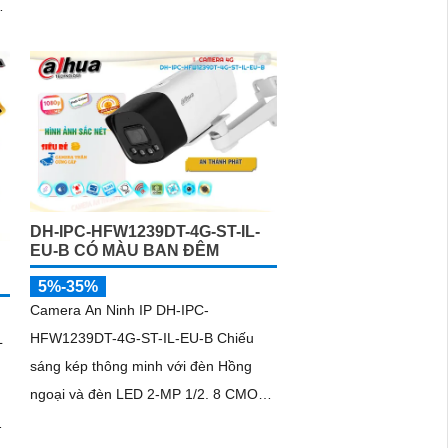
ó
chuyển động/người chống ngược sáng
g
DWDR giám sát đêm có màu với ánh
sáng kép thông minh
DH-IPC-HFW1239DT-4G-ST-IL-
EU-B CÓ MÀU BAN ĐÊM
5%-35%
Camera An Ninh IP DH-IPC-
HFW1239DT-4G-ST-IL-EU-B Chiếu
L
sáng kép thông minh với đèn Hồng
ngoại và đèn LED 2-MP 1/2. 8 CMOS
Độ phân giải tối đa 2 MP sắc nét với