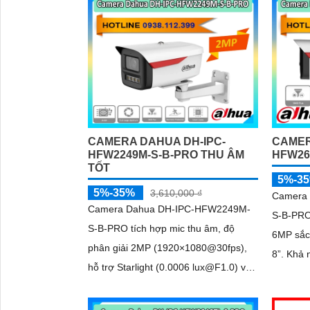
tiết kiệm thời g
giá cao 
CAMERA DAHUA DH-IPC-
CAMER
HFW2249M-S-B-PRO THU ÂM
HFW26
TỐT
5%-3
5%-35%
3,610,000 ₫
Camera
Camera Dahua DH-IPC-HFW2249M-
S-B-PRO
S-B-PRO tích hợp mic thu âm, độ
6MP sắc
phân giải 2MP (1920×1080@30fps),
8”. Khả năng Starlight và công nghệ
hỗ trợ Starlight (0.0006 lux@F1.0) và
AI-ISP đ
AI-ISP cho hình ảnh sắc nét ngày/đêm
cả ngày