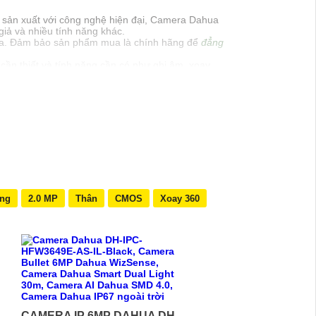
c sản xuất với công nghệ hiện đại, Camera Dahua
iả và nhiều tính năng khác.
ahua. Đảm bảo sản phẩm mua là chính hãng để
đẳng
ần thiết và tính năng cần có như ghi âm, xoay,
ải pháp tốt nhất cho nhu cầu của bạn.
cần thêm thông tin hoặc hỗ trợ, hãy để lại câu hỏi
ing
2.0 MP
Thân
CMOS
Xoay 360
CAMERA IP 6MP DAHUA DH-