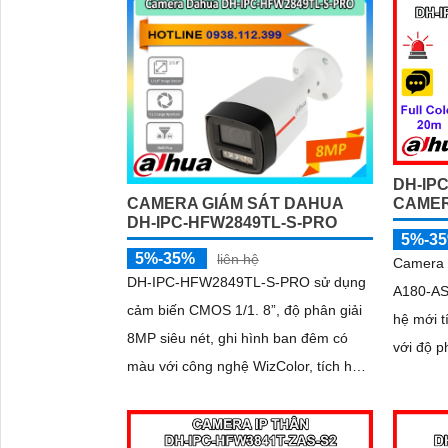
DH-IP
CAMERA GIÁM SÁT DAHUA
CAME
DH-IPC-HFW2849TL-S-PRO
5%-3
5%-35%
liên hệ
Camera
DH-IPC-HFW2849TL-S-PRO sử dụng
A180-AS
cảm biến CMOS 1/1. 8”, độ phân giải
hệ mới 
8MP siêu nét, ghi hình ban đêm có
với độ p
màu với công nghệ WizColor, tích hợp
siêu nét
micro thu âm rõ, hỗ trợ WDR, 3D NR,
Hỗ trợ g
HLC, BLC, chuẩn IP67 giúp hoạt động
hồng ngo