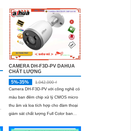
chip CMOS xử lý hình ảnh khả năng
p
giám sát ban đêm Full Color 30m sáng
như ban ngày
CAMERA DH-F3D-PV DAHUA
CHẤT LƯỢNG
5%-35%
1,042,000 ₫
Camera DH-F3D-PV với công nghệ có
màu ban đêm chip xử lý CMOS micro
thu âm và loa tích hợp cho đàm thoại
giám sát chất lượng Full Color ban
m
đêm trong khoảng cách 30m. hổ trợ
khe cắm thẻ nhớ Micro SD 256GB