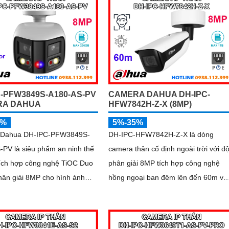
C-PFW3849S-A180-AS-PV
CAMERA DAHUA DH-IPC-
RA DAHUA
HFW7842H-Z-X (8MP)
5%
5%-35%
 Dahua DH-IPC-PFW3849S-
DH-IPC-HFW7842H-Z-X là dòng
-PV là siêu phẩm an ninh thế
camera thân cố định ngoài trời với đ
tích hợp công nghệ TiOC Duo
phân giải 8MP tích hợp công nghệ
hân giải 8MP cho hình ảnh
hồng ngoại ban đêm lên đến 60m và
 và góc nhìn toàn cảnh 180°.
khe cắm thẻ nhớ hỗ trợ tối đa 1TB.
hi hình ban đêm vượt trội với
Camera hỗ trợ đếm người, nhận diệ
ại 25m, full color 20m, đàm
khuôn mặt thông minh, chuẩn nén