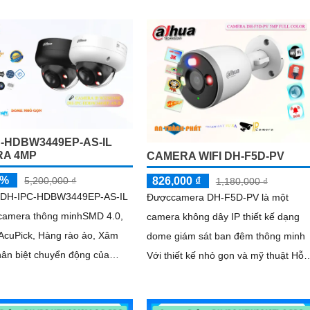
mm sử dụng công nghệ ánh sáng ké
ng người
tiên tiến cho...
C-HDBW3449EP-AS-IL
A 4MP
CAMERA WIFI DH-F5D-PV
5%
826,000 ₫
5,200,000 ₫
1,180,000 ₫
 DH-IPC-HDBW3449EP-AS-IL
Đượccamera DH-F5D-PV là một
 camera thông minhSMD 4.0,
camera không dây IP thiết kế dạng
 AcuPick, Hàng rào ảo, Xâm
dome giám sát ban đêm thông minh
hân biệt chuyển động của
Với thiết kế nhỏ gọn và mỹ thuật Hỗ
ơng tiện Loại camera
trợ đàm thoại 2 chiều Hỗ trợ khe cắ
p nguồn qua cổng RJ45 giúp
thẻ nhớ 256GB Độ phân giải 5.0 MP