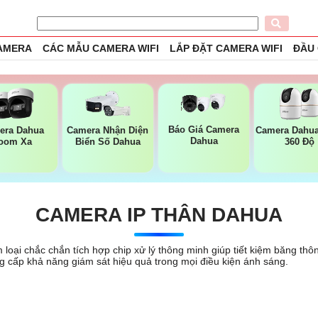
CAMERA
CÁC MẪU CAMERA WIFI
LẮP ĐẶT CAMERA WIFI
ĐẦU
Báo Giá Camera
era Dahua
Camera Nhận Diện
Camera Dahu
Dahua
oom Xa
Biển Số Dahua
360 Độ
CAMERA IP THÂN DAHUA
 loại chắc chắn tích hợp chip xử lý thông minh giúp tiết kiệm băng th
 cấp khả năng giám sát hiệu quả trong mọi điều kiện ánh sáng.