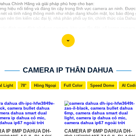
Dahua Chính Hãng và giải pháp phù hợp cho bạn:
 hiệu nổi tiếng và đáng tin cậy trong lĩnh vực camera an ninh. Đượ
 nét và tính năng thông minh như nhận dạng khuôn mặt, lọc báo động g
ạn nên tìm kiếm các đại lý, nhà phân phối uy tín, chính thức của D
xác định mục đích sử dụng camera, khu vực lắp đặt, số lượng camera c
 tham khảo ý kiến của chuyên gia hoặc tư vấn viên để chọn lựa được gi
n Camera Dahua Chính Hãng giá rẻ và giải pháp phù hợp cho mình. Nếu 
CAMERA IP THÂN DAHUA
l Light
78°
Hồng Ngoại
Full Color
Speed Dome
AI Cod
A IP 8MP DAHUA DH-
CAMERA IP 6MP DAHUA DH-