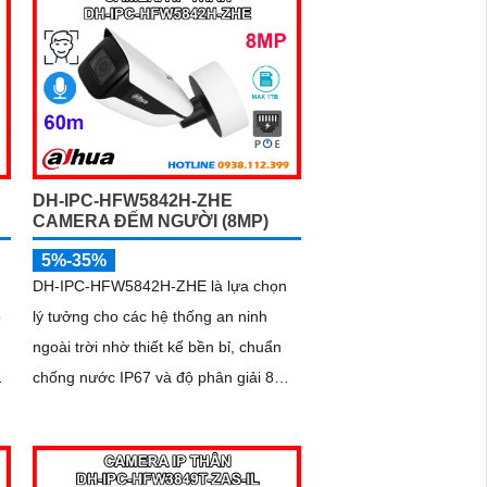
DH-IPC-HFW5842H-ZHE
CAMERA ĐẾM NGƯỜI (8MP)
5%-35%
DH-IPC-HFW5842H-ZHE là lựa chọn
ộ
lý tưởng cho các hệ thống an ninh
ngoài trời nhờ thiết kế bền bỉ, chuẩn
chống nước IP67 và độ phân giải 8MP
cho hình ảnh sắc nét vượt trội.
n
Camera tích hợp mic ghi âm, khe thẻ
nhớ hỗ trợ đến 1TB, hồng ngoại tầm