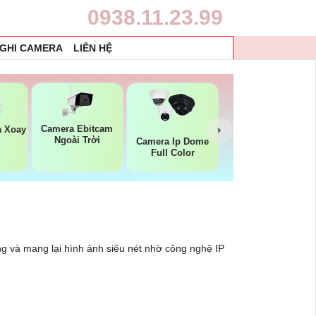
0938.11.23.99
 GHI CAMERA
LIÊN HỆ
Camera Ebitcam
a Xoay
Ngoài Trời
Camera Ip Dome
Full Color
ông và mang lại hình ảnh siêu nét nhờ công nghệ IP