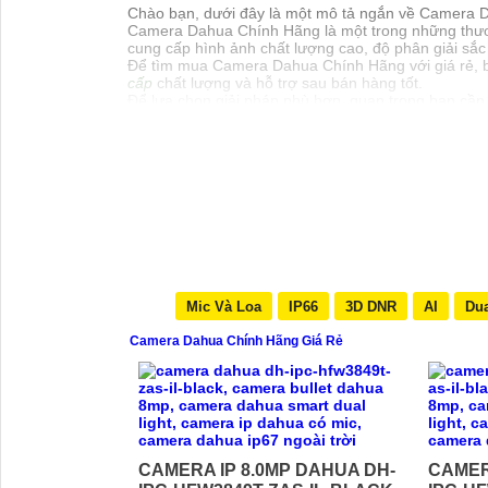
Chào bạn, dưới đây là một mô tả ngắn về Camera 
Camera Dahua Chính Hãng là một trong những thương
cung cấp hình ảnh chất lượng cao, độ phân giải sắc
Để tìm mua Camera Dahua Chính Hãng với giá rẻ, b
cấp
chất lượng và hỗ trợ sau bán hàng tốt.
Để lựa chọn giải pháp phù hợp, quan trọng bạn cần 
zoom, cảnh báo... Với những yếu tố này, bạn có thể
Chúc bạn thành công trong việc tìm hiểu và lựa chọ
để mình giúp bạn nhé!
Mic Và Loa
IP66
3D DNR
AI
Dua
Camera Dahua Chính Hãng Giá Rẻ
CAMERA IP 8.0MP DAHUA DH-
CAMER