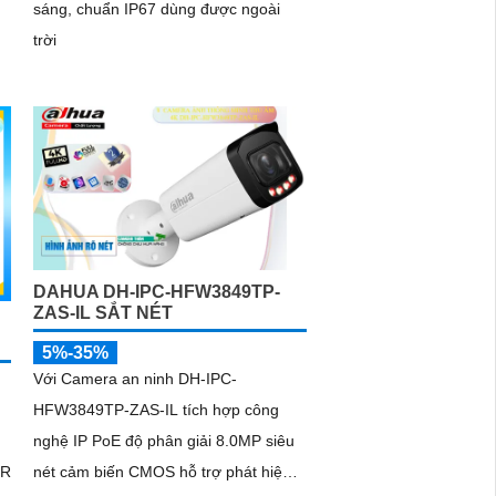
sáng, chuẩn IP67 dùng được ngoài
trời
DAHUA DH-IPC-HFW3849TP-
ZAS-IL SẮT NÉT
5%-35%
Với Camera an ninh DH-IPC-
HFW3849TP-ZAS-IL tích hợp công
nghệ IP PoE độ phân giải 8.0MP siêu
DR
nét cảm biến CMOS hỗ trợ phát hiện