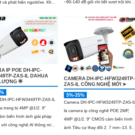
~90-140 dB giữ chi tiết vượt trội khi c
 và phát hiện người/xe. Khả
ngược sáng hoặc môi trường tối đồn
ống nước IP67 nguồn 12 VDC
thời ống kính zoom động 10-50 mm
 phù hợp lắp ngoài trời
khẩu độ tối đa ≈ F1
A IP POE DH-IPC-
49TP-ZAS-IL DAHUA
CAMERA DH-IPC-HFW3249TP-
LƯỢNG 🌟
ZAS-IL CÔNG NGHỆ MỚI ➤
5%
5%-35%
 DH-IPC-HFW3449TP-ZAS-IL
Camera DH-IPC-HFW3249TP-ZAS-I
a trang bị 4MP @1/2. 9"
là camera ip công nghê POE 2MP,
m biến hình ảnh giải pháp
4MP @1/2. 9" CMOS cảm biến hình
 với công nghệ AI thông minh
ảnh Tiêu cự thay đổi 2. 7 mm–13. 5
o động giả bằng phân tích