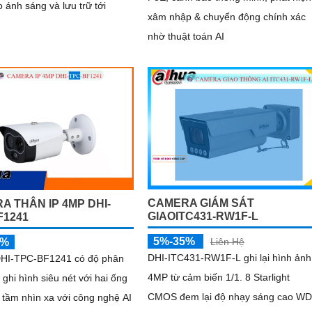
 ánh sáng và lưu trữ tới
xâm nhập & chuyển động chính xác
nhờ thuật toán AI
CAMERA GIÁM SÁT
A THÂN IP 4MP DHI-
GIAOITC431-RW1F-L
F1241
5%-35%
Liên Hệ
5%
DHI-ITC431-RW1F-L ghi lại hình ảnh
HI-TPC-BF1241 có độ phân
4MP từ cảm biến 1/1. 8 Starlight
 ghi hình siêu nét với hai ống
CMOS đem lại độ nhạy sáng cao W
 tầm nhìn xa với công nghệ AI