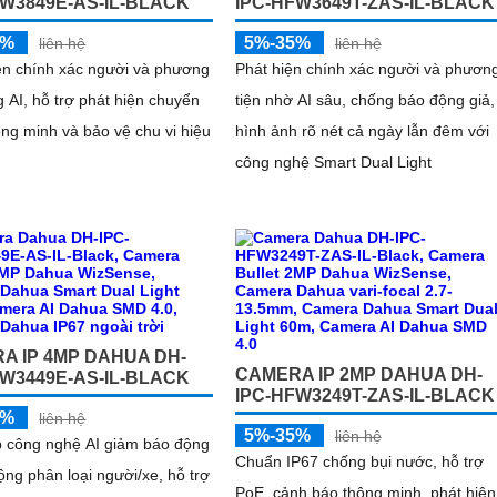
FW3849E-AS-IL-BLACK
IPC-HFW3649T-ZAS-IL-BLACK
5%
5%-35%
liên hệ
liên hệ
ện chính xác người và phương
Phát hiện chính xác người và phươn
g AI, hỗ trợ phát hiện chuyển
tiện nhờ AI sâu, chống báo động giả,
ng minh và bảo vệ chu vi hiệu
hình ảnh rõ nét cả ngày lẫn đêm với
công nghệ Smart Dual Light
A IP 4MP DAHUA DH-
CAMERA IP 2MP DAHUA DH-
FW3449E-AS-IL-BLACK
IPC-HFW3249T-ZAS-IL-BLACK
5%
liên hệ
5%-35%
liên hệ
p công nghệ AI giảm báo động
Chuẩn IP67 chống bụi nước, hỗ trợ
động phân loại người/xe, hỗ trợ
PoE, cảnh báo thông minh, phát hiện