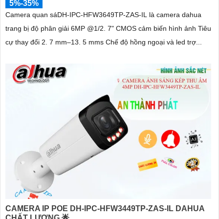
5%-35%
Camera quan sáDH-IPC-HFW3649TP-ZAS-IL là camera dahua
trang bị độ phân giải 6MP @1/2. 7" CMOS cảm biến hình ảnh Tiêu
cự thay đổi 2. 7 mm–13. 5 mms Chế độ hồng ngoại và led trợ...
CAMERA IP POE DH-IPC-HFW3449TP-ZAS-IL DAHUA
CHẤT LƯỢNG 🌟