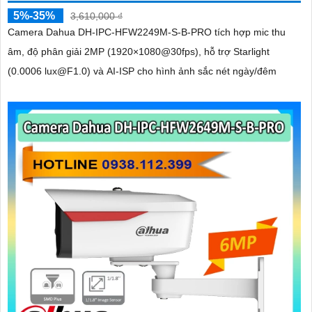
5%-35%
3,610,000 ₫
Camera Dahua DH-IPC-HFW2249M-S-B-PRO tích hợp mic thu
âm, độ phân giải 2MP (1920×1080@30fps), hỗ trợ Starlight
(0.0006 lux@F1.0) và AI-ISP cho hình ảnh sắc nét ngày/đêm