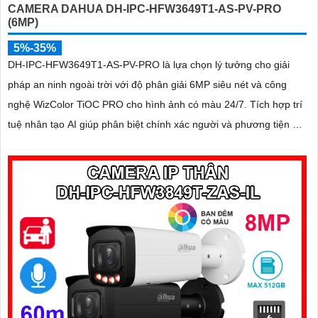
CAMERA DAHUA DH-IPC-HFW3649T1-AS-PV-PRO
(6MP)
5%-35%
DH-IPC-HFW3649T1-AS-PV-PRO là lựa chọn lý tưởng cho giải
pháp an ninh ngoài trời với độ phân giải 6MP siêu nét và công
nghệ WizColor TiOC PRO cho hình ảnh có màu 24/7. Tích hợp trí
tuệ nhân tạo AI giúp phân biệt chính xác người và phương tiện hỗ
trợ đàm thoại hai chiều, ghi hình linh hoạt với khe thẻ nhớ lên đến
512GB