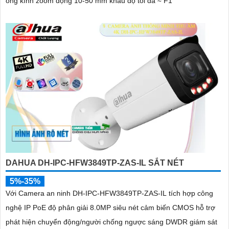
ống kính zoom động 10-50 mm khẩu độ tối đa ≈ F1
DAHUA DH-IPC-HFW3849TP-ZAS-IL SẮT NÉT
5%-35%
Với Camera an ninh DH-IPC-HFW3849TP-ZAS-IL tích hợp công
nghệ IP PoE độ phân giải 8.0MP siêu nét cảm biến CMOS hỗ trợ
phát hiện chuyển động/người chống ngược sáng DWDR giám sát