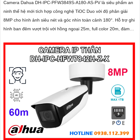
Camera Dahua DH-IPC-PFW3849S-A180-AS-PV là siêu phẩm an
ninh thế hệ mới tích hợp công nghệ TiOC Duo với độ phân giải
8MP cho hình ảnh siêu nét và góc nhìn toàn cảnh 180°. Hỗ trợ ghi
hình ban đêm vượt trội với hồng ngoại 25m, full color 20m, đàm
thoại hai chiều rõ ràng, cùng khe cắm thẻ nhớ 256GB đáp ứng
nhu cầu lưu trữ dài hạn, thiết kế chuẩn IP67 chống bụi nước, cấp
nguồn POE