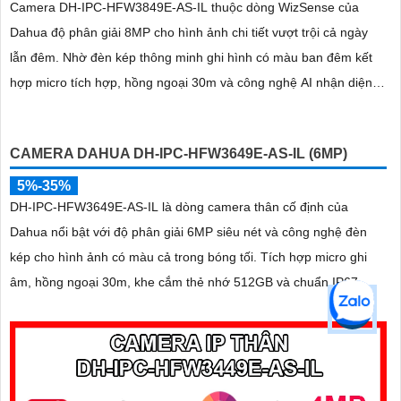
Camera DH-IPC-HFW3849E-AS-IL thuộc dòng WizSense của
Dahua độ phân giải 8MP cho hình ảnh chi tiết vượt trội cả ngày
lẫn đêm. Nhờ đèn kép thông minh ghi hình có màu ban đêm kết
hợp micro tích hợp, hồng ngoại 30m và công nghệ AI nhận diện
chính xác người và xe, giúp tăng cường bảo mật hiệu quả
CAMERA DAHUA DH-IPC-HFW3649E-AS-IL (6MP)
5%-35%
DH-IPC-HFW3649E-AS-IL là dòng camera thân cố định của
Dahua nổi bật với độ phân giải 6MP siêu nét và công nghệ đèn
kép cho hình ảnh có màu cả trong bóng tối. Tích hợp micro ghi
âm, hồng ngoại 30m, khe cắm thẻ nhớ 512GB và chuẩn IP67
chống bụi nước,camera hoạt động ổn định trong mọi điều kiện
thời tiết