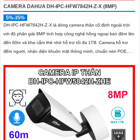
CAMERA DAHUA DH-IPC-HFW7842H-Z-X (8MP)
5%-35%
DH-IPC-HFW7842H-Z-X là dòng camera thân cố định ngoài trời
với độ phân giải 8MP tích hợp công nghệ hồng ngoại ban đêm lên
đến 60m và khe cắm thẻ nhớ hỗ trợ tối đa 1TB. Camera hỗ trợ
đếm người, nhận diện khuôn mặt thông minh, chuẩn nén POE,
đạt tiêu chuẩn chống nước IP67, phù hợp cho các khu vực giám
sát ngoài trời, hỗ trợ tính năng quản lý chỗ đỗ xe hiệu quả cho các
bãi giữ xe