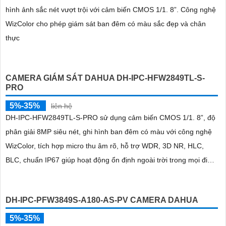
hình ảnh sắc nét vượt trội với cảm biến CMOS 1/1. 8”. Công nghệ
WizColor cho phép giám sát ban đêm có màu sắc đẹp và chân
thực
CAMERA GIÁM SÁT DAHUA DH-IPC-HFW2849TL-S-
PRO
5%-35%
liên hệ
DH-IPC-HFW2849TL-S-PRO sử dụng cảm biến CMOS 1/1. 8”, độ
phân giải 8MP siêu nét, ghi hình ban đêm có màu với công nghệ
WizColor, tích hợp micro thu âm rõ, hỗ trợ WDR, 3D NR, HLC,
BLC, chuẩn IP67 giúp hoạt động ổn định ngoài trời trong mọi điều
kiện thời tiết
DH-IPC-PFW3849S-A180-AS-PV CAMERA DAHUA
5%-35%