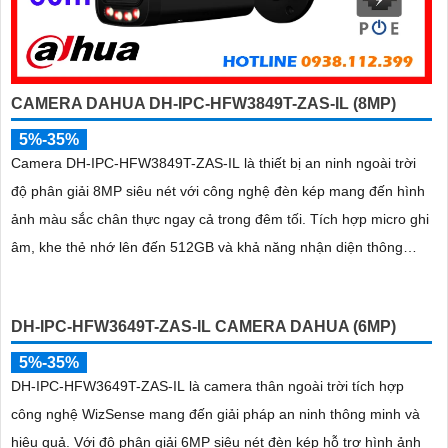
CAMERA DAHUA DH-IPC-HFW3849T-ZAS-IL (8MP)
5%-35%
Camera DH-IPC-HFW3849T-ZAS-IL là thiết bị an ninh ngoài trời
độ phân giải 8MP siêu nét với công nghệ đèn kép mang đến hình
ảnh màu sắc chân thực ngay cả trong đêm tối. Tích hợp micro ghi
âm, khe thẻ nhớ lên đến 512GB và khả năng nhận diện thông
minh giúp phân biệt chính xác giữa người và xe, nâng cao hiệu
quả giám sát với thiết kế chuẩn IP67 chống bụi nước và hỗ trợ
DH-IPC-HFW3649T-ZAS-IL CAMERA DAHUA (6MP)
PoE giá rẻ
5%-35%
DH-IPC-HFW3649T-ZAS-IL là camera thân ngoài trời tích hợp
công nghệ WizSense mang đến giải pháp an ninh thông minh và
hiệu quả. Với độ phân giải 6MP siêu nét đèn kép hỗ trợ hình ảnh