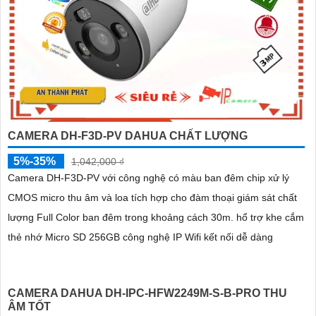
CAMERA DH-F3D-PV DAHUA CHẤT LƯỢNG
5%-35%
1,042,000 ₫
Camera DH-F3D-PV với công nghệ có màu ban đêm chip xử lý
CMOS micro thu âm và loa tích hợp cho đàm thoại giám sát chất
lượng Full Color ban đêm trong khoảng cách 30m. hổ trợ khe cắm
thẻ nhớ Micro SD 256GB công nghệ IP Wifi kết nối dễ dàng
CAMERA DAHUA DH-IPC-HFW2249M-S-B-PRO THU
ÂM TỐT