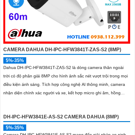
CAMERA DAHUA DH-IPC-HFW3841T-ZAS-S2 (8MP)
5%-35%
Dahua DH-IPC-HFW3841T-ZAS-S2 là dòng camera thân ngoài
trời có độ phân giải 8MP cho hình ảnh sắc nét vượt trội trong mọi
điều kiện ánh sáng. Tích hợp công nghệ AI thông minh, camera
nhận diện chính xác người và xe, kết hợp micro ghi âm, hồng
ngoại ban đêm 60m và khe thẻ nhớ lên đến 256GB mang đến giải
pháp giám sát toàn diện và hiệu quả
DH-IPC-HFW3841E-AS-S2 CAMERA DAHUA (8MP)
5%-35%
Camera DH-IPC-HFW3841E-AS-S2 mang đến giải pháp an ninh