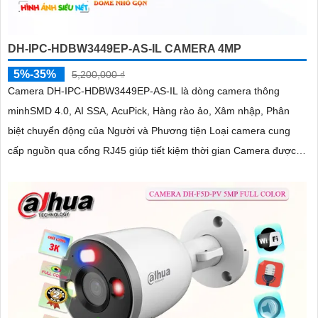
DH-IPC-HDBW3449EP-AS-IL CAMERA 4MP
5%-35%
5,200,000 ₫
Camera DH-IPC-HDBW3449EP-AS-IL là dòng camera thông
minhSMD 4.0, AI SSA, AcuPick, Hàng rào ảo, Xâm nhập, Phân
biệt chuyển động của Người và Phương tiện Loại camera cung
cấp nguồn qua cổng RJ45 giúp tiết kiệm thời gian Camera được
đánh giá cao về độ tin cậy và hiệu suất