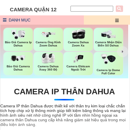
CAMERA QUẬN 12
DANH MỤC
Báo Giá Camera Ip
Camera Ống Kính
Camera Dahua
Camera Nhận Diện
Dahua
Zoom Dahua
Zoom Xa
Biển Số Dahua
Báo Giá Camera
Camera Ebitcam
Camera Dahua
Dahua
Ngoài Trời
Xoay 360 Độ
Camera Ip Dome
Full Color
CAMERA IP THÂN DAHUA
Camera IP thân Dahua được thiết kế với thân trụ kim loại chắc chắn
tích hợp chip xử lý thông minh giúp tiết kiệm băng thông và mang lại
hình ảnh siêu nét nhờ công nghệ IP với tầm nhìn hồng ngoại xa
camera thân Dahua cung cấp khả năng giám sát hiệu quả trong mọi
điều kiện ánh sáng.