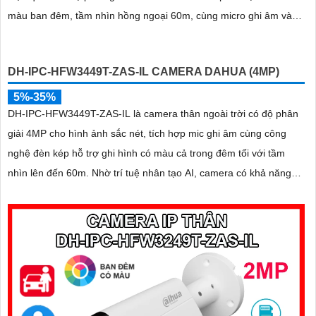
màu ban đêm, tầm nhìn hồng ngoại 60m, cùng micro ghi âm và
khả năng nhận diện chính xác người và xe, camera đảm bảo giám
sát chuẩn xác 24/7 hỗ trợ POE, khe thẻ nhớ lên đến 512GB và
DH-IPC-HFW3449T-ZAS-IL CAMERA DAHUA (4MP)
chuẩn chống nước IP67
5%-35%
DH-IPC-HFW3449T-ZAS-IL là camera thân ngoài trời có độ phân
giải 4MP cho hình ảnh sắc nét, tích hợp mic ghi âm cùng công
nghệ đèn kép hỗ trợ ghi hình có màu cả trong đêm tối với tầm
nhìn lên đến 60m. Nhờ trí tuệ nhân tạo AI, camera có khả năng
phân biệt chính xác người và phương tiện giảm thiểu cảnh báo giả
nâng cao hiệu quả an ninh hỗ trợ khe cắm thẻ nhớ 512GB, chuẩn
chống nước IP67