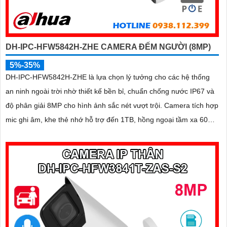
DH-IPC-HFW5842H-ZHE CAMERA ĐẾM NGƯỜI (8MP)
5%-35%
DH-IPC-HFW5842H-ZHE là lựa chọn lý tưởng cho các hệ thống
an ninh ngoài trời nhờ thiết kế bền bỉ, chuẩn chống nước IP67 và
độ phân giải 8MP cho hình ảnh sắc nét vượt trội. Camera tích hợp
mic ghi âm, khe thẻ nhớ hỗ trợ đến 1TB, hồng ngoại tầm xa 60m
và kết nối PoE giúp lắp đặt dễ dàng, tiết kiệm chi phí