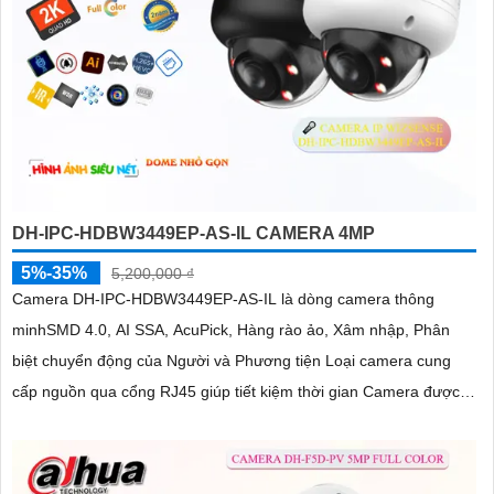
DH-IPC-HDBW3449EP-AS-IL CAMERA 4MP
5%-35%
5,200,000 ₫
Camera DH-IPC-HDBW3449EP-AS-IL là dòng camera thông
minhSMD 4.0, AI SSA, AcuPick, Hàng rào ảo, Xâm nhập, Phân
biệt chuyển động của Người và Phương tiện Loại camera cung
cấp nguồn qua cổng RJ45 giúp tiết kiệm thời gian Camera được
đánh giá cao về độ tin cậy và hiệu suất