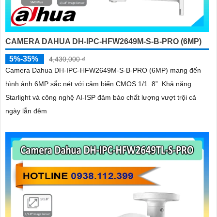
CAMERA DAHUA DH-IPC-HFW2649M-S-B-PRO (6MP)
5%-35%
4,430,000 ₫
Camera Dahua DH-IPC-HFW2649M-S-B-PRO (6MP) mang đến
hình ảnh 6MP sắc nét với cảm biến CMOS 1/1. 8”. Khả năng
Starlight và công nghệ AI-ISP đảm bảo chất lượng vượt trội cả
ngày lẫn đêm