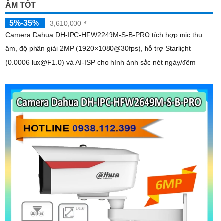
ÂM TỐT
5%-35%
3,610,000 ₫
Camera Dahua DH-IPC-HFW2249M-S-B-PRO tích hợp mic thu
âm, độ phân giải 2MP (1920×1080@30fps), hỗ trợ Starlight
(0.0006 lux@F1.0) và AI-ISP cho hình ảnh sắc nét ngày/đêm