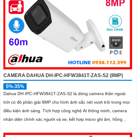
CAMERA DAHUA DH-IPC-HFW3841T-ZAS-S2 (8MP)
5%-35%
Dahua DH-IPC-HFW3841T-ZAS-S2 là dòng camera thân ngoài
trời có độ phân giải 8MP cho hình ảnh sắc nét vượt trội trong mọi
điều kiện ánh sáng. Tích hợp công nghệ AI thông minh, camera
nhận diện chính xác người và xe, kết hợp micro ghi âm, hồng
ngoại ban đêm 60m và khe thẻ nhớ lên đến 256GB mang đến giải
pháp giám sát toàn diện và hiệu quả