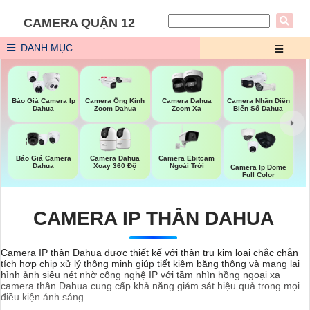
CAMERA QUẬN 12
DANH MỤC
Báo Giá Camera Ip
Camera Ống Kính
Camera Dahua
Camera Nhận Diện
Dahua
Zoom Dahua
Zoom Xa
Biển Số Dahua
Báo Giá Camera
Camera Ebitcam
Camera Dahua
Dahua
Ngoài Trời
Xoay 360 Độ
Camera Ip Dome
Full Color
CAMERA IP THÂN DAHUA
Camera IP thân Dahua được thiết kế với thân trụ kim loại chắc chắn
tích hợp chip xử lý thông minh giúp tiết kiệm băng thông và mang lại
hình ảnh siêu nét nhờ công nghệ IP với tầm nhìn hồng ngoại xa
camera thân Dahua cung cấp khả năng giám sát hiệu quả trong mọi
điều kiện ánh sáng.