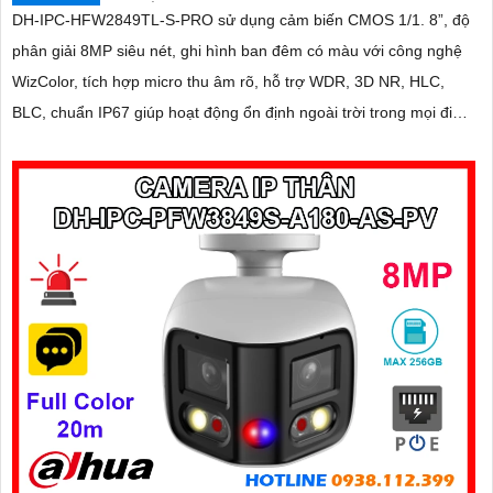
DH-IPC-HFW2849TL-S-PRO sử dụng cảm biến CMOS 1/1. 8”, độ
phân giải 8MP siêu nét, ghi hình ban đêm có màu với công nghệ
WizColor, tích hợp micro thu âm rõ, hỗ trợ WDR, 3D NR, HLC,
BLC, chuẩn IP67 giúp hoạt động ổn định ngoài trời trong mọi điều
kiện thời tiết