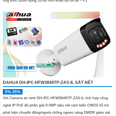
ống kính zoom động 10-50 mm khẩu độ tối đa ≈ F1
DAHUA DH-IPC-HFW3849TP-ZAS-IL SẮT NÉT
5%-35%
Với Camera an ninh DH-IPC-HFW3849TP-ZAS-IL tích hợp công
nghệ IP PoE độ phân giải 8.0MP siêu nét cảm biến CMOS hỗ trợ
phát hiện chuyển động/người chống ngược sáng DWDR giám sát