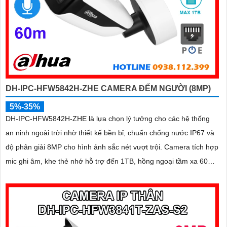
DH-IPC-HFW5842H-ZHE CAMERA ĐẾM NGƯỜI (8MP)
5%-35%
DH-IPC-HFW5842H-ZHE là lựa chọn lý tưởng cho các hệ thống
an ninh ngoài trời nhờ thiết kế bền bỉ, chuẩn chống nước IP67 và
độ phân giải 8MP cho hình ảnh sắc nét vượt trội. Camera tích hợp
mic ghi âm, khe thẻ nhớ hỗ trợ đến 1TB, hồng ngoại tầm xa 60m
và kết nối PoE giúp lắp đặt dễ dàng, tiết kiệm chi phí