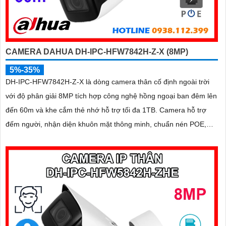
CAMERA DAHUA DH-IPC-HFW7842H-Z-X (8MP)
5%-35%
DH-IPC-HFW7842H-Z-X là dòng camera thân cố định ngoài trời
với độ phân giải 8MP tích hợp công nghệ hồng ngoại ban đêm lên
đến 60m và khe cắm thẻ nhớ hỗ trợ tối đa 1TB. Camera hỗ trợ
đếm người, nhận diện khuôn mặt thông minh, chuẩn nén POE,
đạt tiêu chuẩn chống nước IP67, phù hợp cho các khu vực giám
sát ngoài trời, hỗ trợ tính năng quản lý chỗ đỗ xe hiệu quả cho các
bãi giữ xe