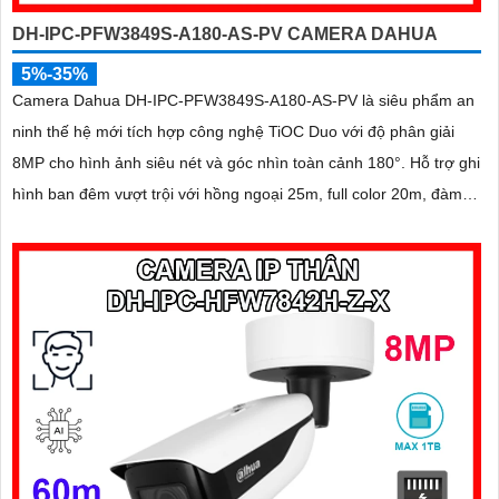
DH-IPC-PFW3849S-A180-AS-PV CAMERA DAHUA
5%-35%
Camera Dahua DH-IPC-PFW3849S-A180-AS-PV là siêu phẩm an
ninh thế hệ mới tích hợp công nghệ TiOC Duo với độ phân giải
8MP cho hình ảnh siêu nét và góc nhìn toàn cảnh 180°. Hỗ trợ ghi
hình ban đêm vượt trội với hồng ngoại 25m, full color 20m, đàm
thoại hai chiều rõ ràng, cùng khe cắm thẻ nhớ 256GB đáp ứng
nhu cầu lưu trữ dài hạn, thiết kế chuẩn IP67 chống bụi nước, cấp
nguồn POE