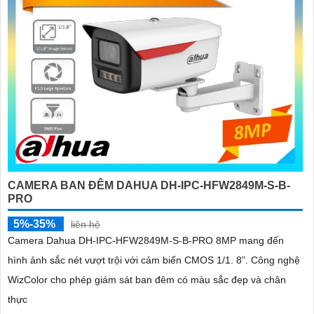
CAMERA BAN ĐÊM DAHUA DH-IPC-HFW2849M-S-B-
PRO
5%-35%
liên hệ
Camera Dahua DH-IPC-HFW2849M-S-B-PRO 8MP mang đến
hình ảnh sắc nét vượt trội với cảm biến CMOS 1/1. 8”. Công nghệ
WizColor cho phép giám sát ban đêm có màu sắc đẹp và chân
thực