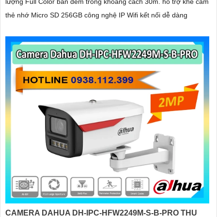
lượng Full Color ban đêm trong khoảng cách 30m. hổ trợ khe cắm
thẻ nhớ Micro SD 256GB công nghệ IP Wifi kết nối dễ dàng
CAMERA DAHUA DH-IPC-HFW2249M-S-B-PRO THU