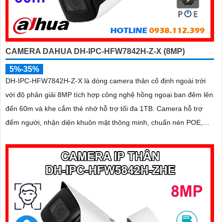
CAMERA DAHUA DH-IPC-HFW7842H-Z-X (8MP)
5%-35%
DH-IPC-HFW7842H-Z-X là dòng camera thân cố định ngoài trời
với độ phân giải 8MP tích hợp công nghệ hồng ngoại ban đêm lên
đến 60m và khe cắm thẻ nhớ hỗ trợ tối đa 1TB. Camera hỗ trợ
đếm người, nhận diện khuôn mặt thông minh, chuẩn nén POE,
đạt tiêu chuẩn chống nước IP67, phù hợp cho các khu vực giám
sát ngoài trời, hỗ trợ tính năng quản lý chỗ đỗ xe hiệu quả cho các
bãi giữ xe