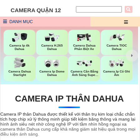
CAMERA QUẬN 12
DANH MỤC
Camera Ip 4k
Camera H.265
Camera Dahua
Camera TIOC
Dahua
Dahua
Phân Biệt Xe
Dahua
Camera Dahua
Camera Ip Dome
Camera Cân Bằng
Camera Ip Có Ghi
Starlight
Dahua
Ánh Sáng Super
Âm
Adapt
CAMERA IP THÂN DAHUA
Camera IP thân Dahua được thiết kế với thân trụ kim loại chắc chắn
tích hợp chip xử lý thông minh giúp tiết kiệm băng thông và mang lại
hình ảnh siêu nét nhờ công nghệ IP với tầm nhìn hồng ngoại xa
camera thân Dahua cung cấp khả năng giám sát hiệu quả trong mọi
điều kiện ánh sáng.