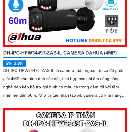
DH-IPC-HFW3449T-ZAS-IL CAMERA DAHUA (4MP)
5%-35%
DH-IPC-HFW3449T-ZAS-IL là camera thân ngoài trời có độ phân
giải 4MP cho hình ảnh sắc nét, tích hợp mic ghi âm cùng công
nghệ đèn kép hỗ trợ ghi hình có màu cả trong đêm tối với tầm
nhìn lên đến 60m. Nhờ trí tuệ nhân tạo AI, camera có khả năng
phân biệt chính xác người và phương tiện giảm thiểu cảnh báo giả
nâng cao hiệu quả an ninh hỗ trợ khe cắm thẻ nhớ 512GB, chuẩn
chống nước IP67