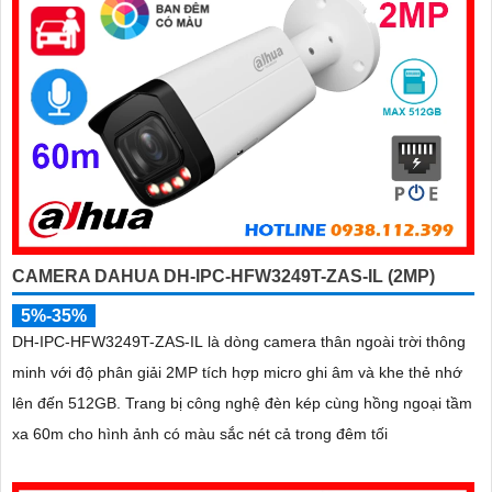
CAMERA DAHUA DH-IPC-HFW3249T-ZAS-IL (2MP)
5%-35%
DH-IPC-HFW3249T-ZAS-IL là dòng camera thân ngoài trời thông
minh với độ phân giải 2MP tích hợp micro ghi âm và khe thẻ nhớ
lên đến 512GB. Trang bị công nghệ đèn kép cùng hồng ngoại tầm
xa 60m cho hình ảnh có màu sắc nét cả trong đêm tối