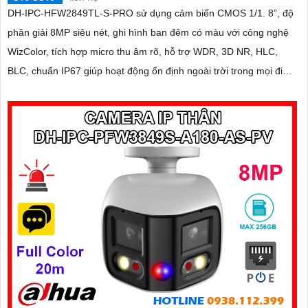
DH-IPC-HFW2849TL-S-PRO sử dụng cảm biến CMOS 1/1. 8”, độ
phân giải 8MP siêu nét, ghi hình ban đêm có màu với công nghệ
WizColor, tích hợp micro thu âm rõ, hỗ trợ WDR, 3D NR, HLC,
BLC, chuẩn IP67 giúp hoạt động ổn định ngoài trời trong mọi điều
kiện thời tiết