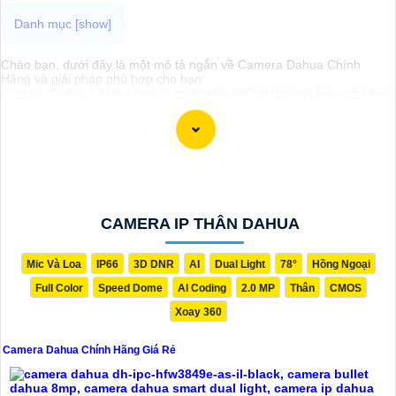
Chào bạn, dưới đây là một mô tả ngắn về Camera Dahua Chính
Hãng và giải pháp phù hợp cho bạn:
Camera Dahua Chính Hãng là một trong những thương hiệu nổi tiếng
và đáng tin cậy trong lĩnh vực camera an ninh. Được sản xuất với
công nghệ hiện đại, Camera Dahua cung cấp hình ảnh chất lượng
cao, độ phân giải sắc nét và tính năng thông minh như nhận dạng
khuôn mặt, lọc báo động giả và nhiều tính năng khác.
Để tìm mua Camera Dahua Chính Hãng với giá rẻ, bạn nên tìm kiếm
các đại lý, nhà phân phối uy tín, chính thức của Dahua. Đảm bảo sản
phẩm mua là chính hãng để
đẳng cấp
chất lượng và hỗ trợ sau bán
hàng tốt.
Để lựa chọn giải pháp phù hợp, quan trọng bạn cần xác định mục
CAMERA IP THÂN DAHUA
đích sử dụng camera, khu vực lắp đặt, số lượng camera cần thiết và
tính năng cần có như ghi âm, xoay, zoom, cảnh báo... Với những yếu
tố này, bạn có thể tham khảo ý kiến của chuyên gia hoặc tư vấn viên
Mic Và Loa
IP66
3D DNR
AI
Dual Light
78°
Hồng Ngoại
để chọn lựa được giải pháp tốt nhất cho nhu cầu của bạn.
Full Color
Speed Dome
AI Coding
2.0 MP
Thân
CMOS
Chúc bạn thành công trong việc tìm hiểu và lựa chọn Camera Dahua
Chính Hãng giá rẻ và giải pháp phù hợp cho mình. Nếu cần thêm
Xoay 360
thông tin hoặc hỗ trợ, hãy để lại câu hỏi để mình giúp bạn nhé!
Camera Dahua Chính Hãng Giá Rẻ