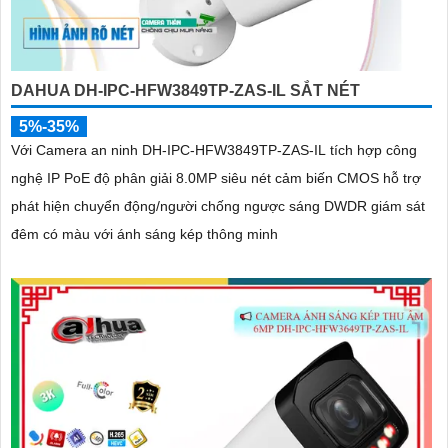
DAHUA DH-IPC-HFW3849TP-ZAS-IL SẮT NÉT
5%-35%
Với Camera an ninh DH-IPC-HFW3849TP-ZAS-IL tích hợp công
nghệ IP PoE độ phân giải 8.0MP siêu nét cảm biến CMOS hỗ trợ
phát hiện chuyển động/người chống ngược sáng DWDR giám sát
đêm có màu với ánh sáng kép thông minh