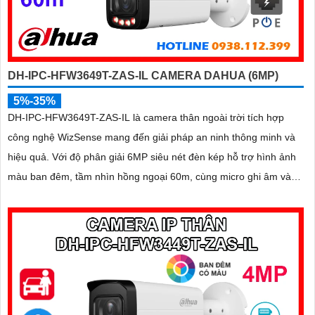
DH-IPC-HFW3649T-ZAS-IL CAMERA DAHUA (6MP)
5%-35%
DH-IPC-HFW3649T-ZAS-IL là camera thân ngoài trời tích hợp
công nghệ WizSense mang đến giải pháp an ninh thông minh và
hiệu quả. Với độ phân giải 6MP siêu nét đèn kép hỗ trợ hình ảnh
màu ban đêm, tầm nhìn hồng ngoại 60m, cùng micro ghi âm và
khả năng nhận diện chính xác người và xe, camera đảm bảo giám
sát chuẩn xác 24/7 hỗ trợ POE, khe thẻ nhớ lên đến 512GB và
chuẩn chống nước IP67