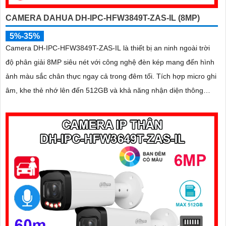
CAMERA DAHUA DH-IPC-HFW3849T-ZAS-IL (8MP)
5%-35%
Camera DH-IPC-HFW3849T-ZAS-IL là thiết bị an ninh ngoài trời
độ phân giải 8MP siêu nét với công nghệ đèn kép mang đến hình
ảnh màu sắc chân thực ngay cả trong đêm tối. Tích hợp micro ghi
âm, khe thẻ nhớ lên đến 512GB và khả năng nhận diện thông
minh giúp phân biệt chính xác giữa người và xe, nâng cao hiệu
quả giám sát với thiết kế chuẩn IP67 chống bụi nước và hỗ trợ
PoE giá rẻ