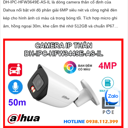
DH-IPC-HFW3649E-AS-IL là dòng camera thân cố định của
Dahua nổi bật với độ phân giải 6MP siêu nét và công nghệ đèn
kép cho hình ảnh có màu cả trong bóng tối. Tích hợp micro ghi
âm, hồng ngoại 30m, khe cắm thẻ nhớ 512GB và chuẩn IP67
chống bụi nước,camera hoạt động ổn định trong mọi điều kiện
thời tiết