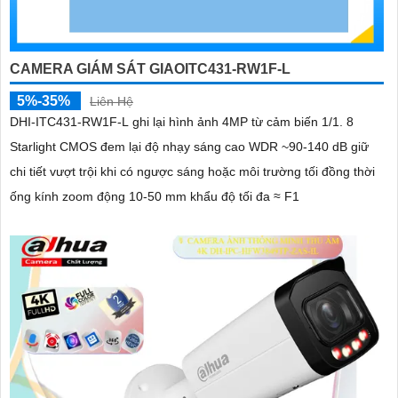
CAMERA GIÁM SÁT GIAOITC431-RW1F-L
5%-35%
Liên Hệ
DHI-ITC431-RW1F-L ghi lại hình ảnh 4MP từ cảm biến 1/1. 8
Starlight CMOS đem lại độ nhạy sáng cao WDR ~90-140 dB giữ
chi tiết vượt trội khi có ngược sáng hoặc môi trường tối đồng thời
ống kính zoom động 10-50 mm khẩu độ tối đa ≈ F1