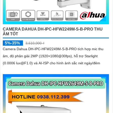
CAMERA DAHUA DH-IPC-HFW2249M-S-B-PRO THU
ÂM TỐT
5%-35%
3,610,000 ₫
Camera Dahua DH-IPC-HFW2249M-S-B-PRO tích hợp mic thu
âm, độ phân giải 2MP (1920×1080@30fps), hỗ trợ Starlight
(0.0006 lux@F1.0) và AI-ISP cho hình ảnh sắc nét ngày/đêm