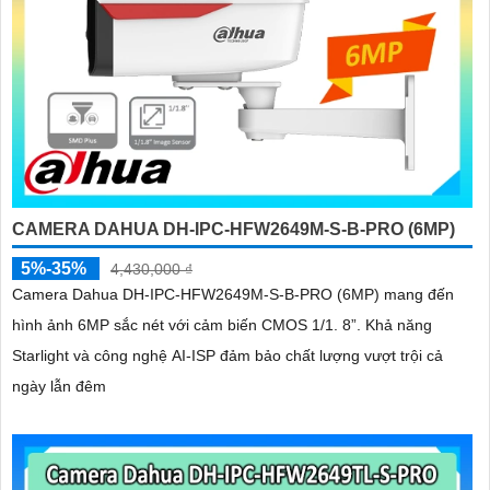
CAMERA DAHUA DH-IPC-HFW2649M-S-B-PRO (6MP)
5%-35%
4,430,000 ₫
Camera Dahua DH-IPC-HFW2649M-S-B-PRO (6MP) mang đến
hình ảnh 6MP sắc nét với cảm biến CMOS 1/1. 8”. Khả năng
Starlight và công nghệ AI-ISP đảm bảo chất lượng vượt trội cả
ngày lẫn đêm