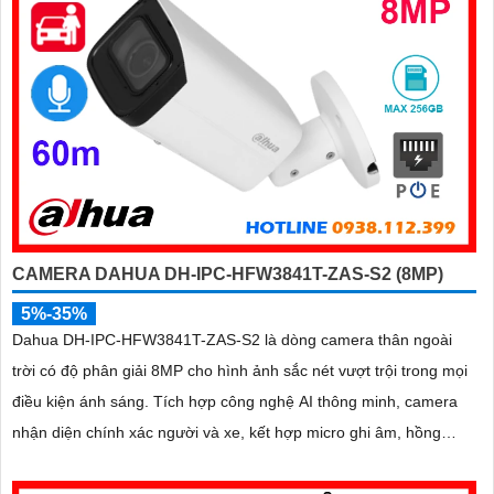
CAMERA DAHUA DH-IPC-HFW3841T-ZAS-S2 (8MP)
5%-35%
Dahua DH-IPC-HFW3841T-ZAS-S2 là dòng camera thân ngoài
trời có độ phân giải 8MP cho hình ảnh sắc nét vượt trội trong mọi
điều kiện ánh sáng. Tích hợp công nghệ AI thông minh, camera
nhận diện chính xác người và xe, kết hợp micro ghi âm, hồng
ngoại ban đêm 60m và khe thẻ nhớ lên đến 256GB mang đến giải
pháp giám sát toàn diện và hiệu quả