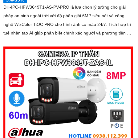
DH-IPC-HFW3649T1-AS-PV-PRO là lựa chọn lý tưởng cho giải
pháp an ninh ngoài trời với độ phân giải 6MP siêu nét và công
nghệ WizColor TiOC PRO cho hình ảnh có màu 24/7. Tích hợp trí
tuệ nhân tạo AI giúp phân biệt chính xác người và phương tiện hỗ
trợ đàm thoại hai chiều, ghi hình linh hoạt với khe thẻ nhớ lên đến
512GB