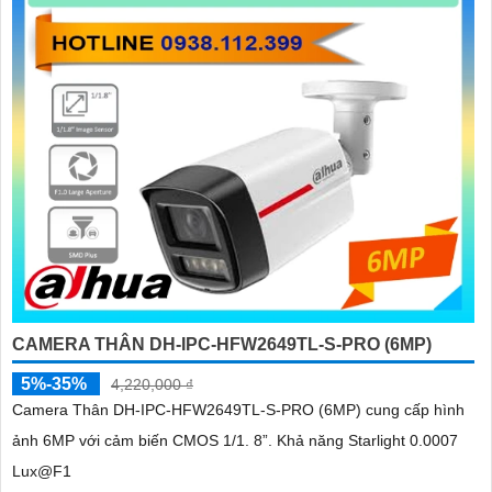
CAMERA THÂN DH-IPC-HFW2649TL-S-PRO (6MP)
5%-35%
4,220,000 ₫
Camera Thân DH-IPC-HFW2649TL-S-PRO (6MP) cung cấp hình
ảnh 6MP với cảm biến CMOS 1/1. 8”. Khả năng Starlight 0.0007
Lux@F1