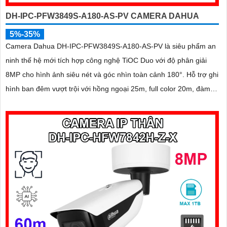
DH-IPC-PFW3849S-A180-AS-PV CAMERA DAHUA
5%-35%
Camera Dahua DH-IPC-PFW3849S-A180-AS-PV là siêu phẩm an
ninh thế hệ mới tích hợp công nghệ TiOC Duo với độ phân giải
8MP cho hình ảnh siêu nét và góc nhìn toàn cảnh 180°. Hỗ trợ ghi
hình ban đêm vượt trội với hồng ngoại 25m, full color 20m, đàm
thoại hai chiều rõ ràng, cùng khe cắm thẻ nhớ 256GB đáp ứng
nhu cầu lưu trữ dài hạn, thiết kế chuẩn IP67 chống bụi nước, cấp
nguồn POE