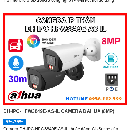
thẻ nhớ Micro SD 256GB công nghệ IP Wifi kết nối dễ dàng
DH-IPC-HFW3849E-AS-IL CAMERA DAHUA (8MP)
5%-35%
Camera DH-IPC-HFW3849E-AS-IL thuộc dòng WizSense của