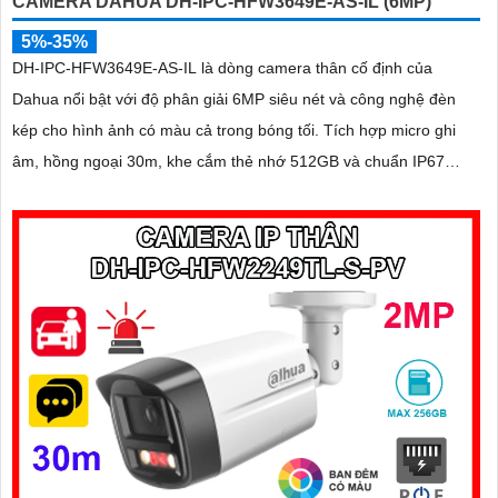
CAMERA DAHUA DH-IPC-HFW3649E-AS-IL (6MP)
5%-35%
DH-IPC-HFW3649E-AS-IL là dòng camera thân cố định của
Dahua nổi bật với độ phân giải 6MP siêu nét và công nghệ đèn
kép cho hình ảnh có màu cả trong bóng tối. Tích hợp micro ghi
âm, hồng ngoại 30m, khe cắm thẻ nhớ 512GB và chuẩn IP67
chống bụi nước,camera hoạt động ổn định trong mọi điều kiện
thời tiết