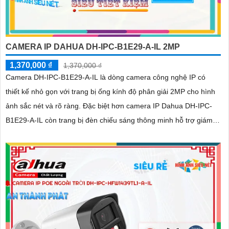
CAMERA IP DAHUA DH-IPC-B1E29-A-IL 2MP
1,370,000 ₫
1,370,000 ₫
Camera DH-IPC-B1E29-A-IL là dòng camera công nghệ IP có
thiết kế nhỏ gọn với trang bị ống kính độ phân giải 2MP cho hình
ảnh sắc nét và rõ ràng. Đặc biệt hơn camera IP Dahua DH-IPC-
B1E29-A-IL còn trang bị đèn chiếu sáng thông minh hỗ trợ giám
sát bảo vệ an ninh ban đêm hiệu quả