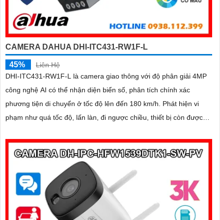
CAMERA DAHUA DHI-ITC431-RW1F-L
45%
Liên Hệ
DHI-ITC431-RW1F-L là camera giao thông với độ phân giải 4MP
công nghệ AI có thể nhận diện biển số, phân tích chính xác
phương tiện di chuyển ở tốc độ lên đến 180 km/h. Phát hiện vi
phạm như quá tốc độ, lấn làn, đi ngược chiều, thiết bị còn được
trang bị chống ngược sáng 140dB, chuẩn IP67 chống nước, IK10
chống va đập, tích hợp GPS cùng khe cắm thẻ nhớ tối đa 512GB
giá rẻ