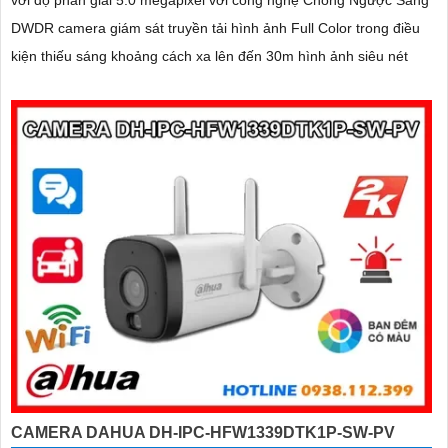
với độ phân giải 5.0 megapixel với công nghệ Chống Ngược Sáng
DWDR camera giám sát truyền tải hình ảnh Full Color trong điều
kiện thiếu sáng khoảng cách xa lên đến 30m hình ảnh siêu nét
CAMERA DAHUA DH-IPC-HFW1339DTK1P-SW-PV