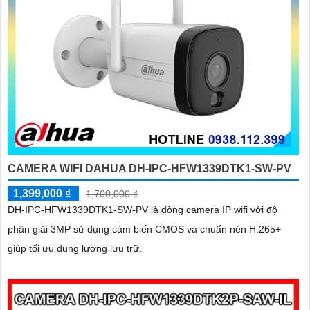
CAMERA WIFI DAHUA DH-IPC-HFW1339DTK1-SW-PV
1,399,000 ₫
1,700,000 ₫
DH-IPC-HFW1339DTK1-SW-PV là dòng camera IP wifi với độ
phân giải 3MP sử dụng cảm biến CMOS và chuẩn nén H.265+
giúp tối ưu dung lượng lưu trữ.