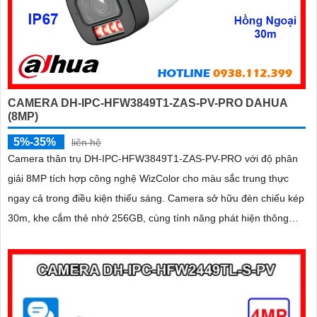
CAMERA DH-IPC-HFW3849T1-ZAS-PV-PRO DAHUA
(8MP)
5%-35%
liên hệ
Camera thân trụ DH-IPC-HFW3849T1-ZAS-PV-PRO với độ phân
giải 8MP tích hợp công nghệ WizColor cho màu sắc trung thực
ngay cả trong điều kiện thiếu sáng. Camera sở hữu đèn chiếu kép
30m, khe cắm thẻ nhớ 256GB, cùng tính năng phát hiện thông
minh và cảnh báo chủ động, giúp giám sát hiệu quả và phản ứng
kịp thời