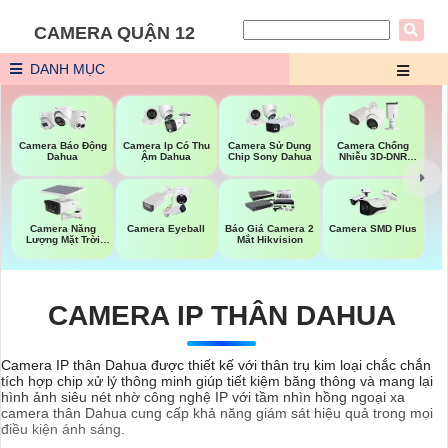
CAMERA QUẬN 12
DANH MỤC
Camera Báo Động
Camera Ip Có Thu
Camera Sử Dụng
Camera Chống
Dahua
Ậm Dahua
Chip Sony Dahua
Nhiễu 3D-DNR
Dahua
Camera Năng
Camera Eyeball
Báo Giá Camera 2
Camera SMD Plus
Lượng Mặt Trời
Mắt Hikvision
Dahua
CAMERA IP THÂN DAHUA
Camera IP thân Dahua được thiết kế với thân trụ kim loại chắc chắn
tích hợp chip xử lý thông minh giúp tiết kiệm băng thông và mang lại
hình ảnh siêu nét nhờ công nghệ IP với tầm nhìn hồng ngoại xa
camera thân Dahua cung cấp khả năng giám sát hiệu quả trong mọi
điều kiện ánh sáng.