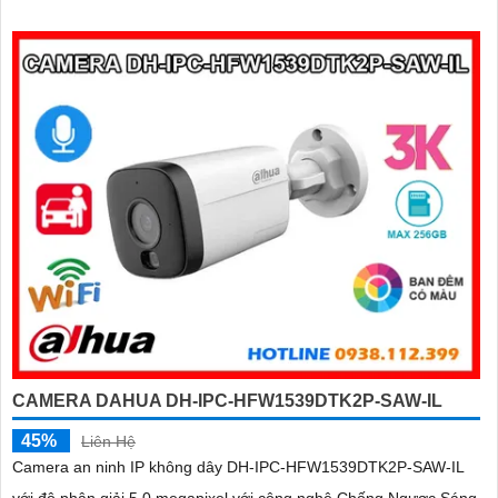
tài sản của mình giá rẻ phù hợp cho mọi gia đình.
CAMERA DAHUA DH-IPC-HFW1539DTK2P-SAW-IL
45%
Liên Hệ
Camera an ninh IP không dây DH-IPC-HFW1539DTK2P-SAW-IL