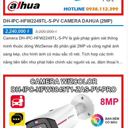
DH-IPC-HFW2249TL-S-PV CAMERA DAHUA (2MP)
2,240,000 ₫
3,200,000 ₫
Camera DH-IPC-HFW2249TL-S-PV là giải pháp giám sát thông
minh thuộc dòng WizSense độ phân giải 2MP và công nghệ ánh
sáng kép, cho hình ảnh có màu sắc rõ nét. Tích hợp các tính
năng tiên tiến như phát hiện chính xác người và xe, đàm thoại hai
chiều, hỗ trợ thẻ nhớ lên đến 256GB và tầm nhìn hồng ngoại
30m, camera giúp nâng cao hiệu quả an ninh một cách toàn diện
chuẩn IP67 lắp ngoài trời