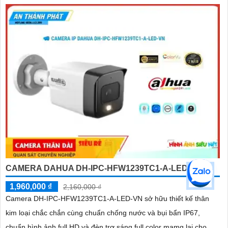
an toàn
CAMERA DAHUA DH-IPC-HFW1239TC1-A-LED-VN
1,960,000 ₫
2,160,000 ₫
Camera DH-IPC-HFW1239TC1-A-LED-VN sở hữu thiết kế thân
kim loại chắc chắn cùng chuẩn chống nước và bụi bẩn IP67,
chuẩn hình ảnh full HD và đèn trợ sáng full color mamg lại cho...