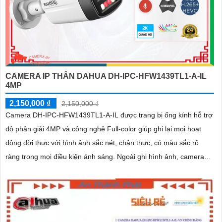
CAMERA IP THÂN DAHUA DH-IPC-HFW1439TL1-A-IL
4MP
2,150,000 ₫
2,150,000 ₫
Camera DH-IPC-HFW1439TL1-A-IL được trang bị ống kính hỗ trợ
độ phân giải 4MP và công nghệ Full-color giúp ghi lại mọi hoạt
động đời thực với hình ảnh sắc nét, chân thực, có màu sắc rõ
ràng trong mọi điều kiện ánh sáng. Ngoài ghi hình ảnh, camera
Dahua DH-IPC-HFW1439TL1-A-IL còn giúp ghi lại âm thanh rõ
ràng nhờ trang bị micro