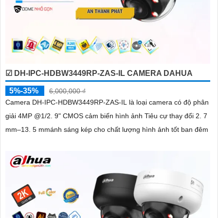
☑ DH-IPC-HDBW3449RP-ZAS-IL CAMERA DAHUA
5%-35%
6,000,000 ₫
Camera DH-IPC-HDBW3449RP-ZAS-IL là loại camera có độ phân
giải 4MP @1/2. 9" CMOS cảm biến hình ảnh Tiêu cự thay đổi 2. 7
mm–13. 5 mmánh sáng kép cho chất lượng hình ảnh tốt ban đêm