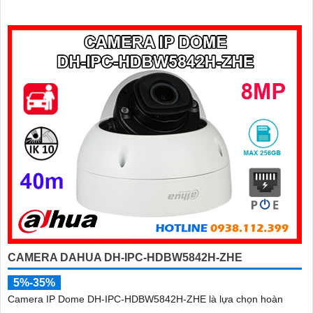
tính năng AI thông minh như nhận diện khuôn mặt và đếm người
giúp nâng cao hiệu quả quản lý và an ninh cho mọi không gian
trong nhà
CAMERA DAHUA DH-IPC-HDBW5842H-ZHE
5%-35%
Camera IP Dome DH-IPC-HDBW5842H-ZHE là lựa chọn hoàn