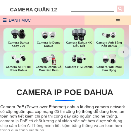
CAMERA QUẬN 12
DANH MỤC
Camera Dahua
Camera Ip Dome
Camera Dahua 4K
Camera Ánh Sáng
Xoay 360
Dahua
Siêu Nét
Kép Dahua
Camera AI IP Full
Camera Dahua Có
Camera PTZ Dahua
Camera Wifi Imou
Color Dahua
Màu Ban Đêm
Báo Động
CAMERA IP POE DAHUA
Camera PoE (Power over Ethernet) dahua là dòng camera network
có cấp nguồn qua cáp mạng để thi công hệ thống dễ dáng hơn, an
toàn hơn tiết kiệm chi phí thi công dây cấp nguồn cho hệ thống.
camera ip PoE có chất lượng ghi video sắc nét hơn được sử dụng
chip cảm biến Ai Thông minh tiết kiệm băng thông và an toàn hơn
trong quá trình sử dụng