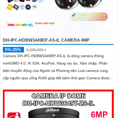
DH-IPC-HDBW3449EP-AS-IL CAMERA 4MP
5%-35%
5,200,000 ₫
Camera DH-IPC-HDBW3449EP-AS-IL là dòng camera thông
minhSMD 4.0, AI SSA, AcuPick, Hàng rào ảo, Xâm nhập, Phân
biệt chuyển động của Người và Phương tiện Loại camera cung
cấp nguồn qua cổng RJ45 giúp tiết kiệm thời gian Camera được
đánh giá cao về độ tin cậy và hiệu suất