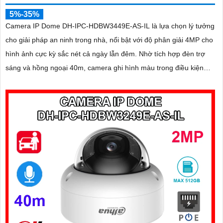
5%-35%
Camera IP Dome DH-IPC-HDBW3449E-AS-IL là lựa chọn lý tưởng
cho giải pháp an ninh trong nhà, nổi bật với độ phân giải 4MP cho
hình ảnh cực kỳ sắc nét cả ngày lẫn đêm. Nhờ tích hợp đèn trợ
sáng và hồng ngoại 40m, camera ghi hình màu trong điều kiện
ánh sáng yếu, đồng thời trang bị micro thu âm nguồn POE, khe
cắm thẻ nhớ đến 512GB và công nghệ AI nhận diện chính xác
người và phương tiện