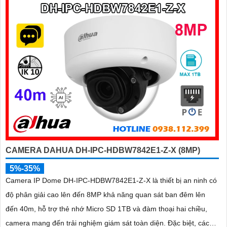
giá rẻ hiệu quả
CAMERA DAHUA DH-IPC-HDBW7842E1-Z-X (8MP)
5%-35%
Camera IP Dome DH-IPC-HDBW7842E1-Z-X là thiết bị an ninh có
độ phân giải cao lên đến 8MP khả năng quan sát ban đêm lên
đến 40m, hỗ trợ thẻ nhớ Micro SD 1TB và đàm thoại hai chiều,
camera mang đến trải nghiệm giám sát toàn diện. Đặc biệt, các