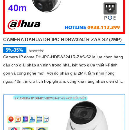
CAMERA DAHUA DH-IPC-HDBW3241R-ZAS-S2 (2MP)
5%-35%
Liên Hệ
Camera IP dome DH-IPC-HDBW3241R-ZAS-S2 là lựa chọn hàng
đầu cho giải pháp an ninh trong nhà, kết hợp giữa thiết kế tinh
gọn và công nghệ mới. Với độ phân giải 2MP, tầm nhìn hồng
ngoại 40m, micro tích hợp ghi âm, cùng khả năng nhận diện chính
xác người và phương tiện, camera giúp giám sát chính xác, giảm
thiểu cảnh báo sai, hỗ trợ khe thẻ nhớ lên đến 256GB và cấp
nguồn PoE