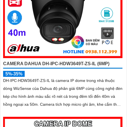
CAMERA DAHUA DH-IPC-HDW3649T-ZS-IL (6MP)
5%-35%
DH-IPC-HDW3649T-ZS-IL là camera IP dome trong nhà thuộc
dòng WizSense của Dahua độ phân giải 6MP cùng công nghệ đèn
kép cho hình ảnh màu sắc rõ nét cả trong đêm tối đến 40m và
hồng ngoại xa 50m. Camera tích hợp micro ghi âm, khe cắm thẻ
nhớ lên đến 512GB và khả năng phát hiện chính xác người và
phương tiện, nâng cao hiệu quả giám sát an ninh hỗ trợ PoE và