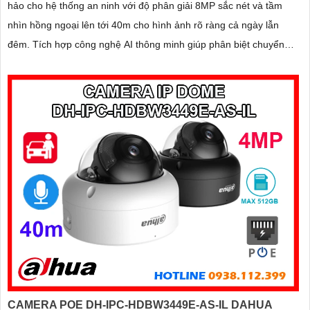
hảo cho hệ thống an ninh với độ phân giải 8MP sắc nét và tầm
nhìn hồng ngoại lên tới 40m cho hình ảnh rõ ràng cả ngày lẫn
đêm. Tích hợp công nghệ AI thông minh giúp phân biệt chuyển
động giữa người và phương tiện, hạn chế cảnh báo sai, đi kèm
khe cắm thẻ nhớ 256GB lưu trữ lâu dài, hỗ trợ POE tiện lợi và
mức giá phải chăng
CAMERA POE DH-IPC-HDBW3449E-AS-IL DAHUA