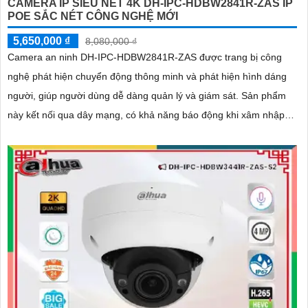
CAMERA IP SIÊU NÉT 4K DH-IPC-HDBW2841R-ZAS IP
POE SẮC NÉT CÔNG NGHỆ MỚI
5,650,000 ₫
8,080,000 ₫
Camera an ninh DH-IPC-HDBW2841R-ZAS được trang bị công
nghệ phát hiện chuyển động thông minh và phát hiện hình dáng
người, giúp người dùng dễ dàng quản lý và giám sát. Sản phẩm
này kết nối qua dây mạng, có khả năng báo động khi xâm nhập
hàng rào ảo