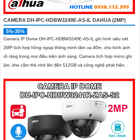
CAMERA DH-IPC-HDBW3249E-AS-IL DAHUA (2MP)
5%-35%
Camera IP Dome DH-IPC-HDBW3249E-AS-IL ghi hình siêu nét
2MP tích hợp hồng ngoại thông minh tầm xa 40m, cho hình ảnh
rõ ràng trong mọi điều kiện ánh sáng. Camera tích hợp micro ghi
âm, khe cắm thẻ nhớ lên đến 512GB và công nghệ phát hiện
chính xác người, xe giúp nâng cao hiệu quả giám sát vượt trội