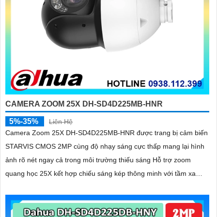
CAMERA ZOOM 25X DH-SD4D225MB-HNR
5%-35%
Liên Hệ
Camera Zoom 25X DH-SD4D225MB-HNR được trang bị cảm biến
STARVIS CMOS 2MP cùng độ nhạy sáng cực thấp mang lại hình
ảnh rõ nét ngay cả trong môi trường thiếu sáng Hỗ trợ zoom
quang học 25X kết hợp chiếu sáng kép thông minh với tầm xa
hồng ngoại 100m và LED ấm 50m Tính năng quay quét linh hoạt
cùng chuẩn chống nước IP67 giúp quan sát ổn định ngoài trời