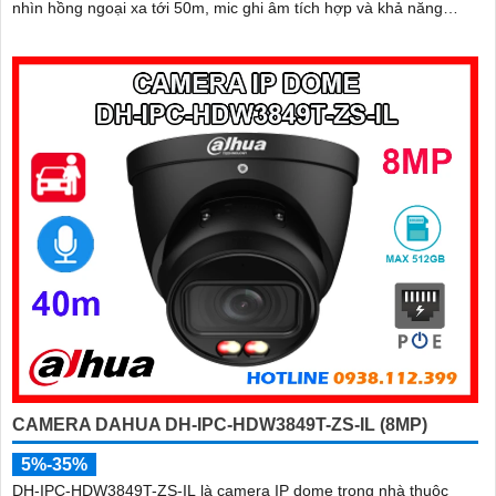
nhìn hồng ngoại xa tới 50m, mic ghi âm tích hợp và khả năng
phân biệt chính xác giữa người và xe giúp giám sát hiệu quả và
giảm thiểu cảnh báo giả, hỗ trợ khe thẻ nhớ lên đến 512GB,
chuẩn chống nước IP67 giá rẻ
CAMERA DAHUA DH-IPC-HDW3849T-ZS-IL (8MP)
5%-35%
DH-IPC-HDW3849T-ZS-IL là camera IP dome trong nhà thuộc