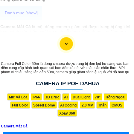
Camera Mắt Cá
là một dòng camera giám sát được trang bị ống kính
toàn cảnh giúp kiểm soát an ninh dễ dàng. Ứng dụng của Camera
Mắt Cá rất đa dạng, từ giám sát gia đình, văn phòng đến cửa hàng,
nhà kho, bãi đậu xe, quán cà phê, v.v. Camera sẽ giúp bạn giám sát
và bảo vệ tài sản một cách hiệu quả và tiện lợi.
Camera Full Color 50m là dòng cmaera được trang bị đèn led trợ sáng vào ban
đêm cung cấp hình ảnh quan sát ban đêm rõ nét với màu sắc chân thực. Với
phạm vi chiếu sáng lên đến 50m, camera giúp giám sát hiệu quả với độ bao quát
và ghi hình rõ ràng các chi tiết vào ban đêm.
CAMERA IP POE DAHUA
Mic Và Loa
IP66
3D DNR
AI
Dual Light
78°
Hồng Ngoại
Full Color
Speed Dome
AI Coding
2.0 MP
Thân
CMOS
Xoay 360
Camera Mắt Cá
'