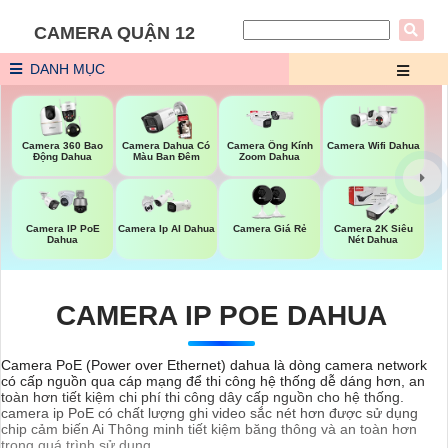
CAMERA QUẬN 12
DANH MỤC
Camera Wifi Dahua
Camera 360 Bao
Camera Dahua Có
Camera Ống Kính
Động Dahua
Màu Ban Đêm
Zoom Dahua
Camera IP PoE
Camera Ip AI Dahua
Camera Giá Rẻ
Camera 2K Siêu
Dahua
Nét Dahua
CAMERA IP POE DAHUA
Camera PoE (Power over Ethernet) dahua là dòng camera network
có cấp nguồn qua cáp mạng để thi công hệ thống dễ dáng hơn, an
toàn hơn tiết kiệm chi phí thi công dây cấp nguồn cho hệ thống.
camera ip PoE có chất lượng ghi video sắc nét hơn được sử dụng
chip cảm biến Ai Thông minh tiết kiệm băng thông và an toàn hơn
trong quá trình sử dụng