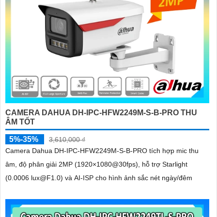
CAMERA DAHUA DH-IPC-HFW2249M-S-B-PRO THU
ÂM TỐT
5%-35%
3,610,000 ₫
Camera Dahua DH-IPC-HFW2249M-S-B-PRO tích hợp mic thu
âm, độ phân giải 2MP (1920×1080@30fps), hỗ trợ Starlight
(0.0006 lux@F1.0) và AI-ISP cho hình ảnh sắc nét ngày/đêm