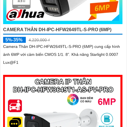
CAMERA THÂN DH-IPC-HFW2649TL-S-PRO (6MP)
5%-35%
4,220,000 ₫
Camera Thân DH-IPC-HFW2649TL-S-PRO (6MP) cung cấp hình
ảnh 6MP với cảm biến CMOS 1/1. 8”. Khả năng Starlight 0.0007
Lux@F1