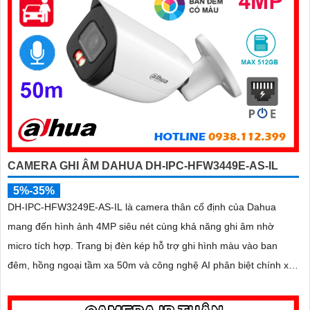
CAMERA GHI ÂM DAHUA DH-IPC-HFW3449E-AS-IL
5%-35%
DH-IPC-HFW3249E-AS-IL là camera thân cố định của Dahua
mang đến hình ảnh 4MP siêu nét cùng khả năng ghi âm nhờ
micro tích hợp. Trang bị đèn kép hỗ trợ ghi hình màu vào ban
đêm, hồng ngoại tầm xa 50m và công nghệ AI phân biệt chính xác
người và xe, camera giúp giảm thiểu cảnh báo giả hiệu quả