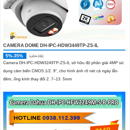
CAMERA DOME DH-IPC-HDW3449TP-ZS-IL
5%-35%
Liên Hệ
Camera DH-IPC-HDW3249TP-ZS-IL sở hữu độ phân giải 4MP sử
dụng cảm biến CMOS 1/2. 9", cho hình ảnh rõ nét cả ngày lẫn
đêm, ống kính thay đổi 2. 7–13. 5mm