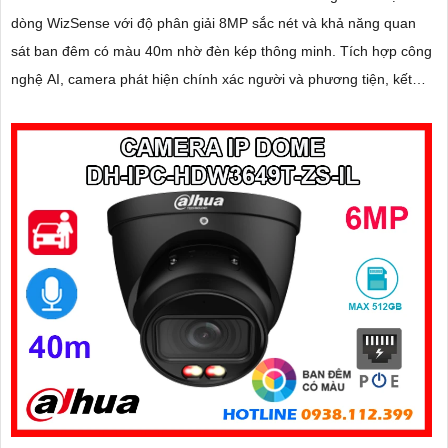
dòng WizSense với độ phân giải 8MP sắc nét và khả năng quan
sát ban đêm có màu 40m nhờ đèn kép thông minh. Tích hợp công
nghệ AI, camera phát hiện chính xác người và phương tiện, kết
hợp micro ghi âm và khe thẻ nhớ hỗ trợ đến 512GB đảm bảo lưu
trữ linh hoạt và chi tiết, hỗ trợ PoE tiện lợi đây là giải pháp giám
sát an ninh hiệu quả