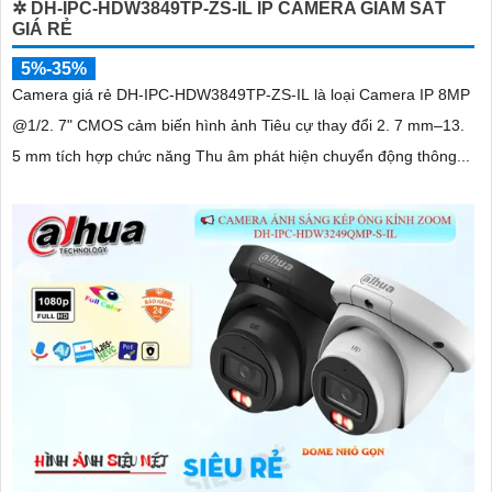
✲ DH-IPC-HDW3849TP-ZS-IL IP CAMERA GIÁM SÁT
GIÁ RẺ
5%-35%
Camera giá rẻ DH-IPC-HDW3849TP-ZS-IL là loại Camera IP 8MP
@1/2. 7" CMOS cảm biến hình ảnh Tiêu cự thay đổi 2. 7 mm–13.
5 mm tích hợp chức năng Thu âm phát hiện chuyển động thông...