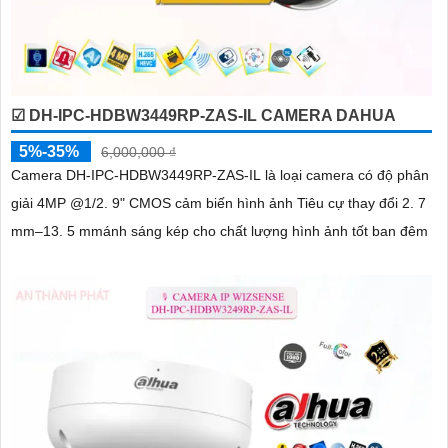
☑ DH-IPC-HDBW3449RP-ZAS-IL CAMERA DAHUA
5%-35%
6,000,000 ₫
Camera DH-IPC-HDBW3449RP-ZAS-IL là loại camera có độ phân
giải 4MP @1/2. 9" CMOS cảm biến hình ảnh Tiêu cự thay đổi 2. 7
mm–13. 5 mmánh sáng kép cho chất lượng hình ảnh tốt ban đêm