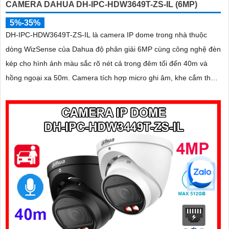
CAMERA DAHUA DH-IPC-HDW3649T-ZS-IL (6MP)
5%-35%
DH-IPC-HDW3649T-ZS-IL là camera IP dome trong nhà thuộc
dòng WizSense của Dahua độ phân giải 6MP cùng công nghệ đèn
kép cho hình ảnh màu sắc rõ nét cả trong đêm tối đến 40m và
hồng ngoại xa 50m. Camera tích hợp micro ghi âm, khe cắm thẻ
nhớ lên đến 512GB và khả năng phát hiện chính xác người và
phương tiện, nâng cao hiệu quả giám sát an ninh hỗ trợ PoE và
giá rẻ hiệu quả