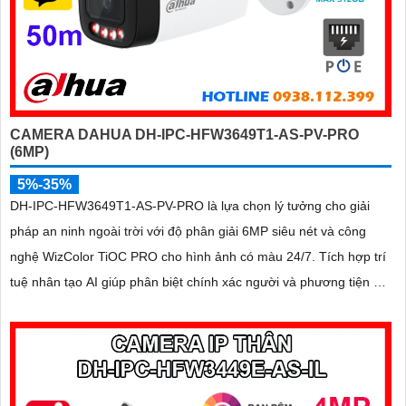
CAMERA DAHUA DH-IPC-HFW3649T1-AS-PV-PRO
(6MP)
5%-35%
DH-IPC-HFW3649T1-AS-PV-PRO là lựa chọn lý tưởng cho giải
pháp an ninh ngoài trời với độ phân giải 6MP siêu nét và công
nghệ WizColor TiOC PRO cho hình ảnh có màu 24/7. Tích hợp trí
tuệ nhân tạo AI giúp phân biệt chính xác người và phương tiện hỗ
trợ đàm thoại hai chiều, ghi hình linh hoạt với khe thẻ nhớ lên đến
512GB