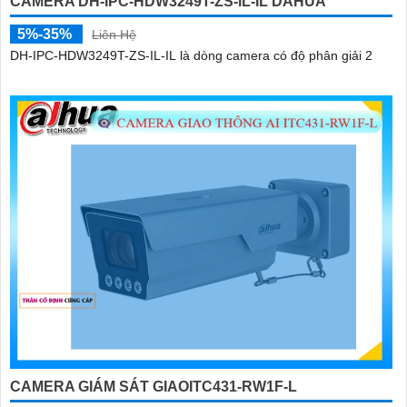
CAMERA DH-IPC-HDW3249T-ZS-IL-IL DAHUA
5%-35%
Liên Hệ
DH-IPC-HDW3249T-ZS-IL-IL là dòng camera có độ phân giải 2
CAMERA GIÁM SÁT GIAOITC431-RW1F-L