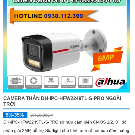
CAMERA THÂN DH-IPC-HFW2249TL-S-PRO NGOÀI
TRỜI
5%-35%
3,750,000 ₫
DH-IPC-HFW2249TL-S-PRO sở hữu cảm biến CMOS 1/2. 9”, độ
phân giải 2MP, hỗ trợ Starlight cho hình ảnh rõ nét ban đêm, công