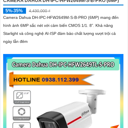
CAMERA DAHUA DH-IPC-HFW2649M-S-B-PRO (6MP)
5%-35%
4,430,000 ₫
Camera Dahua DH-IPC-HFW2649M-S-B-PRO (6MP) mang đến
hình ảnh 6MP sắc nét với cảm biến CMOS 1/1. 8”. Khả năng
Starlight và công nghệ AI-ISP đảm bảo chất lượng vượt trội cả
ngày lẫn đêm