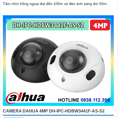
Tầm nhìn hồng ngoại đạt đến 100m và đèn ánh sáng ấm 50m
giúp hình ảnh ban đêm luôn sắc nét Camera hỗ trợ chống nước
IP67 cùng tốc độ khung hình 30fps@1080p ổn định
CAMERA DAHUA 4MP DH-IPC-HDBW3441F-AS-S2