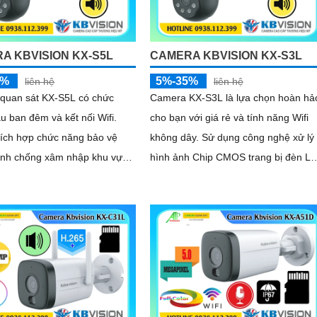
ọn nhẹ mà vô cùng hiệu quả
A KBVISION KX-S5L
CAMERA KBVISION KX-S3L
5%
5%-35%
liên hệ
liên hệ
quan sát KX-S5L có chức
Camera KX-S3L là lựa chọn hoàn hả
 ban đêm và kết nối Wifi.
cho bạn với giá rẻ và tính năng Wifi
 tích hợp chức năng bảo vệ
không dây. Sử dụng công nghệ xử lý
inh chống xâm nhập khu vực
hình ảnh Chip CMOS trang bị đèn Le
 trên ống kính
giúp nhìn có màu vào ban đêm lên
đến 30m