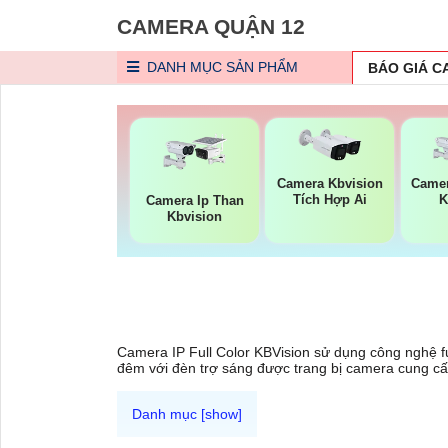
CAMERA QUẬN 12
DANH MỤC
SẢN PHẨM
BÁO GIÁ 
Camera Kbvision
Camer
Tích Hợp Ai
K
Camera Ip Than
Kbvision
Camera IP Full Color KBVision sử dụng công nghệ fu
đêm với đèn trợ sáng được trang bị camera cung cấ