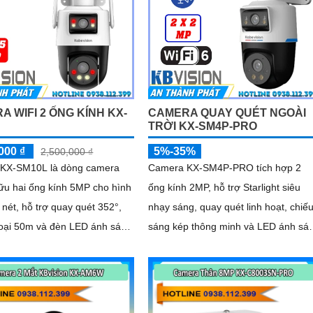
A WIFI 2 ỐNG KÍNH KX-
CAMERA QUAY QUÉT NGOÀI
TRỜI KX-SM4P-PRO
000 ₫
5%-35%
2,500,000 ₫
KX-SM10L là dòng camera
Camera KX-SM4P-PRO tích hợp 2
hữu hai ống kính 5MP cho hình
ống kính 2MP, hỗ trợ Starlight siêu
 nét, hỗ trợ quay quét 352°,
nhạy sáng, quay quét linh hoạt, chiế
oại 50m và đèn LED ánh sáng
sáng kép thông minh và LED ánh sá
đến 40m
ấm 30m. Công nghệ AI-ISP kết hợp
cảm biến lớn tối ưu hình ảnh ban đê