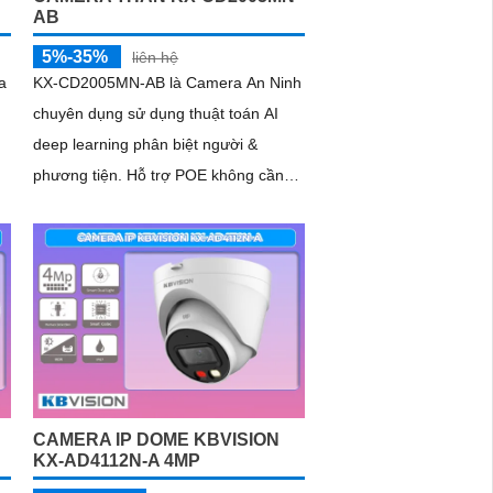
AB
5%-35%
liên hệ
a
KX-CD2005MN-AB là Camera An Ninh
chuyên dụng sử dụng thuật toán AI
deep learning phân biệt người &
phương tiện. Hỗ trợ POE không cần
dây nguồn. Trang bị đèn Led giúp nhìn
a
hình...
CAMERA IP DOME KBVISION
KX-AD4112N-A 4MP