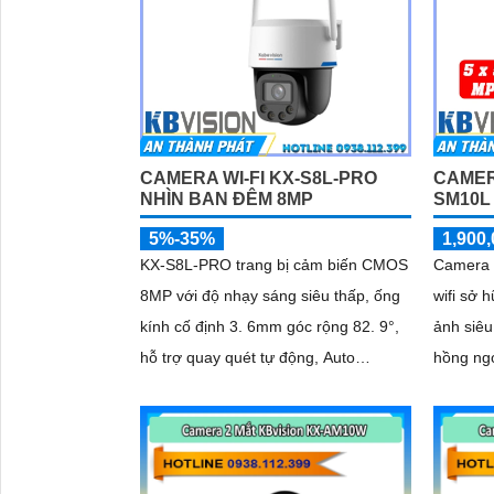
CAMERA WI-FI KX-S8L-PRO
CAMER
NHÌN BAN ĐÊM 8MP
SM10L
5%-35%
1,900,
KX-S8L-PRO trang bị cảm biến CMOS
Camera 
8MP với độ nhạy sáng siêu thấp, ống
wifi sở 
kính cố định 3. 6mm góc rộng 82. 9°,
ảnh siêu
hỗ trợ quay quét tự động, Auto
hồng ng
Tracking theo dõi đối tượng
ấm lên 