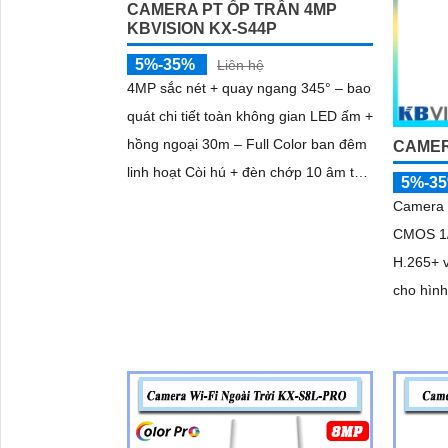
CAMERA PT ỐP TRẦN 4MP
KBVISION KX-S44P
5%-35%
Liên hệ
4MP sắc nét + quay ngang 345° – bao
quát chi tiết toàn không gian LED ấm +
hồng ngoại 30m – Full Color ban đêm
'
CAMER
linh hoạt Còi hú + đèn chớp 10 âm tùy
5%-3
chỉnh – cảnh báo chủ động tức thì
Camera 
CMOS 1/
H.265+ v
cho hình ảnh s
kính 2