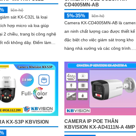
CD4005MN-AB
5%
liên hệ
5%-35%
liên hệ
iám sát KX-C32L là loại
Camera KX-CD4005MN-AB là camer
ích hợp micro và loa giúp
an ninh chất lượng cao được thiết kế
i 2 chiều, trang bị công nghệ
đặc biệt cho việc giám sát trong kho
 nối không dây. Điểm làm
hàng nhà xưởng và các công trình.
era này được bán nhiều hơn
Với thiết kế thân kim loại chống báo
a trang bị ánh sáng kép để
động giả camera có độ phân giải Ultr
t ban đêm
2k 4
CAMERA IP POE THÂN
A KX-S3P KBVISION
KBVISION KX-AD4111N-A 4MP
5%