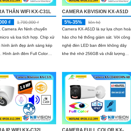
A THÂN WIFI KX-C31L
CAMERA KBVISION KX-A51D
000 ₫
5%-35%
1,700,000 ₫
liên hệ
 Camera An Ninh chuyển
Camera KX-A51D là sự lựa chọn hoà
micro và loa tích hợp. Chip xử
hảo cho hệ thống giám sát. Với công
 hình ảnh đẹp ánh sáng kép
nghệ đèn LED ban đêm không dây
. Hình ảnh đêm Full Color
khe thẻ nhớ 256GB và chất lượng
ifi lưu trữ 256GB
hình ảnh 5.0 MP hình ảnh sắc nét
 IP WIFI KX-C32L
CAMERA FULL COLOR KX-