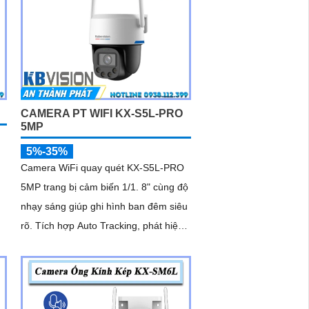
CAMERA PT WIFI KX-S5L-PRO
5MP
5%-35%
Camera WiFi quay quét KX-S5L-PRO
5MP trang bị cảm biến 1/1. 8" cùng độ
nhạy sáng giúp ghi hình ban đêm siêu
rõ. Tích hợp Auto Tracking, phát hiện
người, phương tiện, quay quét tự...