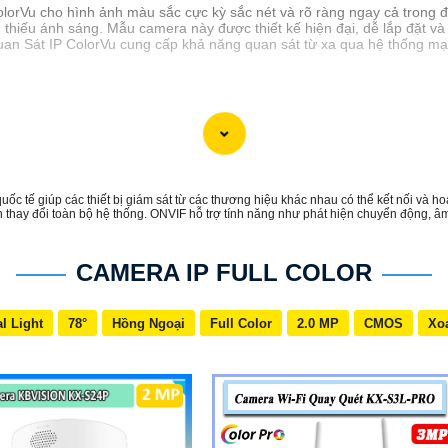
rVu cho hình ảnh màu sắc cực kỳ sắc nét và rõ ràng ngay cả trong đ
 thiếu ánh sáng. Mẫu camera này được thiết kế hiện đại, dễ lắp đặt và
an Sát IP ColorVu cung cấp khả năng quan sát từ xa qua hệ thống mạn
uốc tế giúp các thiết bị giám sát từ các thương hiệu khác nhau có thể kết nối v
 thay đổi toàn bộ hệ thống. ONVIF hỗ trợ tính năng như phát hiện chuyển động, âm 
CAMERA IP FULL COLOR
l Light
78°
Hồng Ngoại
Full Color
2.0 MP
CMOS
Xo