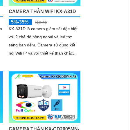
CAMERA THÂN WIFI KX-A31D
5%-35%
liên hệ
n
KX-A31D là camera giám sát đặc biệt
với 2 chế độ hồng ngoại và led trợ
sáng ban đêm. Camera sử dụng kết
nối Wifi IP và với thiết kế thân chắc
chắn kèm theo đấy là khả năng chống
nước IP 67 tích hợp micro giúp thu âm
kèm với âm thanh
CAMERA THÂN KX-CD2005MN-