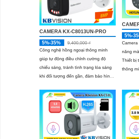
minh, g
CAMER
CAMERA KX-C8013UN-PRO
5%-3
5%-35%
9,400,000 ₫
Camera 
Công nghệ hồng ngoại thông minh
năng màu
giúp tự động điều chỉnh cường độ
Thiết bị
chiếu sáng, tránh tình trạng lóa sáng
thông m
khi đối tượng đến gần, đảm bảo hình
định sẵn
ảnh luôn rõ nét trong đêm. Bên cạnh
đó, công nghệ giảm nhiễu 3DNR và
chống ngược sáng DWDR giúp
camera tái tạo màu sắc chính xác và
rõ ràng trong mọi điều kiện ánh sáng
phức tạp như ngược sáng mạnh hay
thiếu sáng