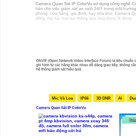
Camera Quan Sát IP ColorVu sử dụng công nghệ Colo
hảo cho việc giám sát an ninh 24/7 trong môi trường
phòng, cửa hàng, gia đình, hay nhà kho. Camera Qu
động mọi lúc mọi nơi thông qua ứng dụng di động.
ONVIF (Open Network Video Interface Forum) là tiêu chuẩn q
ghi hình từ các hãng khác nhau dễ dàng giao tiếp, không cần
hệ thống giám sát hiệu quả.
Mic Và Loa
IP66
3D DNR
AI
Dua
Camera Quan Sát IP ColorVu