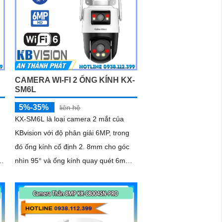
CAMERA WI-FI 2 ỐNG KÍNH KX-
SM6L
5%-35%
liên hệ
KX-SM6L là loại camera 2 mắt của
KBvision với độ phân giải 6MP, trong
u
đó ống kính cố định 2. 8mm cho góc
ng
nhìn 95° và ống kính quay quét 6mm
điều khiển từ xa góc ngang 352°
m