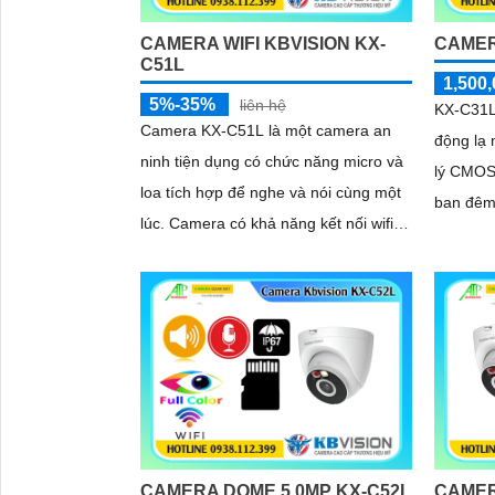
CAMERA WIFI KBVISION KX-
CAMER
C51L
1,500,
5%-35%
liên hệ
KX-C31L
Camera KX-C51L là một camera an
động lạ 
ninh tiện dụng có chức năng micro và
lý CMOS
loa tích hợp để nghe và nói cùng một
ban đêm
lúc. Camera có khả năng kết nối wifi
30m IP W
và sử dụng công nghệ ánh sáng kép
cho hình ảnh sắc nét đến 5
CAMERA DOME 5.0MP KX-C52L
CAMERA