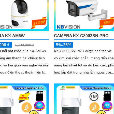
A KX-AM6W
CAMERA KX-C8003SN-PRO
000 ₫
5%-35%
1,700,000 ₫
m nổi bật khác của KX‑AM6W
KX-C8003SN-PRO được chế tác với
năng âm thanh hai chiều: tích
vỏ kim loại chắc chắn, mang đến khả
o và loa giúp bạn nghe và nói
năng tản nhiệt tốt và độ bền cao, ph
 qua điện thoại, thuận tiện khi
hợp lắp đặt trong nhà lẫn ngoài trời.
n nhắc nhở người nhà, trò
Thiết kế gọn gàng, dễ dàng thi công,
với khách hoặc cảnh báo
tiết kiệm thời gian và chi phí cho ngư
 trữ
dùng
và xem lại nhanh chóng, đây
là giải pháp giám sát thông