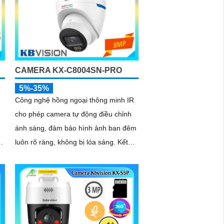
CAMERA KX-C8004SN-PRO
5%-35%
Công nghệ hồng ngoại thông minh IR
cho phép camera tự động điều chỉnh
ù
ánh sáng, đảm bảo hình ảnh ban đêm
luôn rõ ràng, không bị lóa sáng. Kết
hợp cùng khả năng chống ngược sáng
ời
(DWDR) và giảm nhiễu (3DNR), hình
ảnh thu được luôn mượt mà, màu sắc
chân thực và chi tiết rõ nét, ngay cả
trong môi trường ánh sáng yếu hoặc