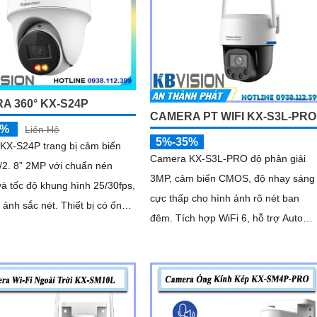
A 360° KX-S24P
CAMERA PT WIFI KX-S3L-PRO
5%
Liên Hệ
5%-35%
KX-S24P trang bị cảm biến
Camera KX-S3L-PRO độ phân giải
2. 8” 2MP với chuẩn nén
3MP, cảm biến CMOS, độ nhạy sáng
à tốc độ khung hình 25/30fps,
cực thấp cho hình ảnh rõ nét ban
ắc nét. Thiết bị có ống
đêm. Tích hợp WiFi 6, hỗ trợ Auto
Tracking, phát hiện người và phương
tiện, đàm thoại 2 chiều, báo động còi
hú, đèn chớp