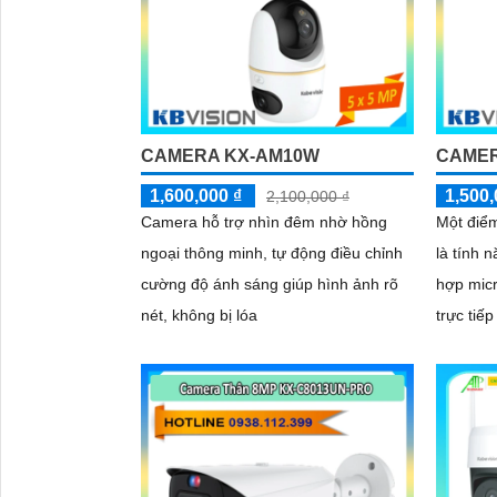
CAMERA KX-AM10W
CAMER
1,600,000 ₫
1,500,
2,100,000 ₫
Camera hỗ trợ nhìn đêm nhờ hồng
Một điể
ngoại thông minh, tự động điều chỉnh
là tính 
cường độ ánh sáng giúp hình ảnh rõ
hợp micr
nét, không bị lóa
trực tiếp
bạn muố
chuyện 
người lạ. Kết hợp với khả năng lưu
thẻ nhớ 
thực sự 