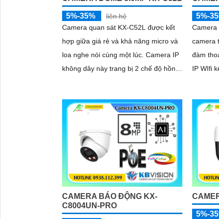
5%-35%
5%-3
liên hệ
Camera quan sát KX-C52L được kết
Camera g
hợp giữa giá rẻ và khả năng micro và
camera t
loa nghe nói cùng một lúc. Camera IP
đàm thoạ
không dây này trang bị 2 chế độ hồng
IP WIfi kết
ngoại và led trợ sáng giúp giám sát
cho cam
ban đêm hiệu quả, thiết kế dome nhỏ
là camer
gọn cho ra gốc nhìn rộng đáng để
giám sá
tham khảo
CAMERA BÁO ĐỘNG KX-
CAMER
C8004UN-PRO
5%-3