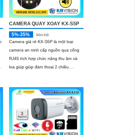
ánh sáng phức tạp như ngược sáng
hoặc chói nắng
CAMERA QUAY XOAY KX-S5P
5%-35%
liên hệ
o
Camera giá rẻ KX-S5P là một loại
camera an ninh cấp nguồn qua cổng
RJ45 tích hợp chức năng thu âm và
d
loa giúp giúp đàm thoại 2 chiều.
Camera cũng được trang bị chống
ngược sáng DWDR mang lại hình ảnh
rõ nét ở mọi điều kiện ánh sáng