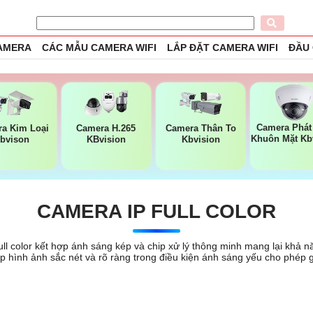
CAMERA
CÁC MẪU CAMERA WIFI
LẮP ĐẶT CAMERA WIFI
ĐẦU
Camera Phát
a Kim Loại
Camera H.265
Camera Thân To
Khuôn Mặt Kb
bvison
KBvision
Kbvision
CAMERA IP FULL COLOR
ll color kết hợp ánh sáng kép và chip xử lý thông minh mang lại khả 
p hình ảnh sắc nét và rõ ràng trong điều kiện ánh sáng yếu cho phép