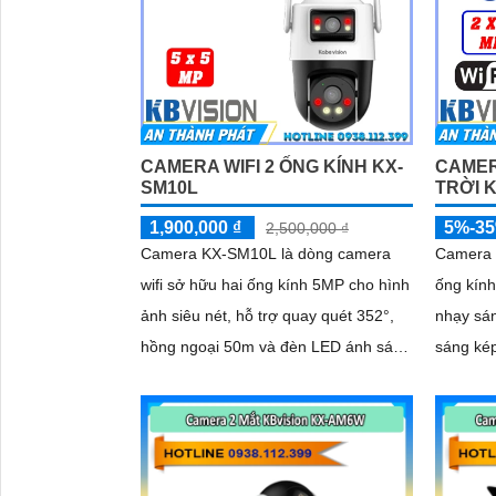
'
CAMERA WIFI 2 ỐNG KÍNH KX-
CAMER
SM10L
TRỜI 
1,900,000 ₫
5%-3
2,500,000 ₫
Camera KX-SM10L là dòng camera
Camera 
wifi sở hữu hai ống kính 5MP cho hình
ống kính
ảnh siêu nét, hỗ trợ quay quét 352°,
nhạy sán
hồng ngoại 50m và đèn LED ánh sáng
sáng ké
ấm lên đến 40m
ấm 30m. Công nghệ AI-ISP kết 
cảm biến