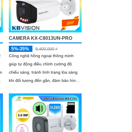
CAMERA KX-C8013UN-PRO
5%-35%
9,400,000 ₫
R
Công nghệ hồng ngoại thông minh
giúp tự động điều chỉnh cường độ
m
chiếu sáng, tránh tình trạng lóa sáng
khi đối tượng đến gần, đảm bảo hình
ng
ảnh luôn rõ nét trong đêm. Bên cạnh
đó, công nghệ giảm nhiễu 3DNR và
c
chống ngược sáng DWDR giúp
camera tái tạo màu sắc chính xác và
rõ ràng trong mọi điều kiện ánh sáng
phức tạp như ngược sáng mạnh hay