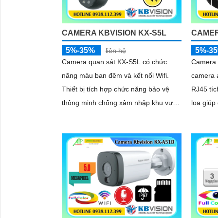
CAMERA KBVISION KX-S5L
CAMER
5%-35%
5%-3
liên hệ
Camera quan sát KX-S5L có chức
Camera g
năng màu ban đêm và kết nối Wifi.
camera 
Thiết bị tích hợp chức năng bảo vệ
RJ45 tí
thông minh chống xâm nhập khu vực
loa giúp
định sẵn trên ống kính
Camera 
ngược s
rõ nét ở