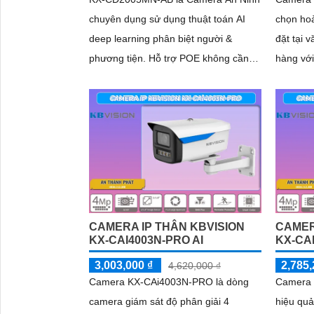
chuyên dụng sử dụng thuật toán AI
chọn hoà
deep learning phân biệt người &
đặt tại 
phương tiện. Hỗ trợ POE không cần
hàng với
dây nguồn. Trang bị đèn Led giúp nhìn
Camera 
hình...
RJ45 kết
hình từ 
CAMERA IP THÂN KBVISION
CAMER
KX-CAI4003N-PRO AI
KX-CA
3,003,000 ₫
2,785,
4,620,000 ₫
Camera KX-CAi4003N-PRO là dòng
Camera 
camera giám sát độ phân giải 4
hiệu quả