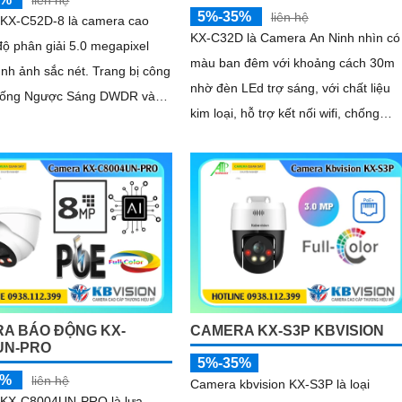
5%-35%
liên hệ
KX-C52D-8 là camera cao
KX-C32D là Camera An Ninh nhìn có
độ phân giải 5.0 megapixel
màu ban đêm với khoảng cách 30m
nh sắc nét. Trang bị công
nhờ đèn LEd trợ sáng, với chất liệu
hống Ngược Sáng DWDR và
kim loại, hỗ trợ kết nối wifi, chống
ng Full Color 30m camera
nước chuẩn IP 67, với độ phân giải
...
3.0MP cho ra hình ảnh sắc nét, tích
hợp micro và khe cắm thẻ nhớ 265G
A BÁO ĐỘNG KX-
CAMERA KX-S3P KBVISION
UN-PRO
5%-35%
5%
liên hệ
Camera kbvision KX-S3P là loại
KX-C8004UN-PRO là lựa