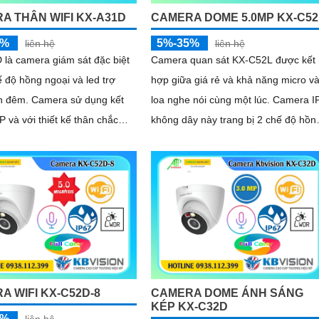
A THÂN WIFI KX-A31D
CAMERA DOME 5.0MP KX-C52
5%
5%-35%
liên hệ
liên hệ
là camera giám sát đặc biệt
Camera quan sát KX-C52L được kết
ế độ hồng ngoại và led trợ
hợp giữa giá rẻ và khả năng micro v
era sử dụng kết
loa nghe nói cùng một lúc. Camera IP
IP và với thiết kế thân chắc
không dây này trang bị 2 chế độ hồn
m theo đấy là khả năng chống
ngoại và led trợ sáng giúp giám sát
67 tích hợp micro giúp thu âm
ban đêm hiệu quả, thiết kế dome nh
 âm thanh
gọn cho ra gốc nhìn rộng đáng để
tham khảo
A WIFI KX-C52D-8
CAMERA DOME ÁNH SÁNG
KÉP KX-C32D
5%
liên hệ