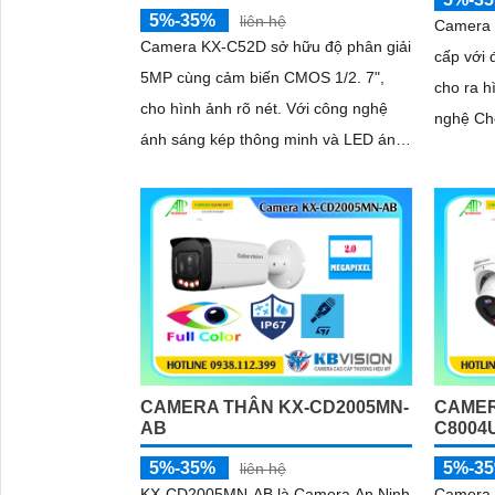
5%-35%
liên hệ
Camera 
Camera KX-C52D sở hữu độ phân giải
cấp với 
5MP cùng cảm biến CMOS 1/2. 7",
cho ra hình ả
cho hình ảnh rõ nét. Với công nghệ
nghệ C
ánh sáng kép thông minh và LED ánh
thiếu sá
sáng ấm tầm xa 30m, thiết bị giúp
hoàn hảo
ghi...
CAMERA THÂN KX-CD2005MN-
CAMER
AB
C8004
5%-35%
5%-3
liên hệ
KX-CD2005MN-AB là Camera An Ninh
Camera 