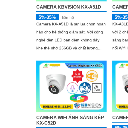
CAMERA KBVISION KX-A51D
CAMER
5%-35%
5%-3
liên hệ
Camera KX-A51D là sự lựa chọn hoàn
KX-A31D 
hảo cho hệ thống giám sát. Với công
với 2 ch
nghệ đèn LED ban đêm không dây
sáng ban đêm. Cam
khe thẻ nhớ 256GB và chất lượng
nối Wifi 
hình ảnh 5.0 MP hình ảnh sắc nét
chắn kè
nước IP 
kèm với
CAMERA WIFI ÁNH SÁNG KÉP
CAMER
KX-C52D
5%-3