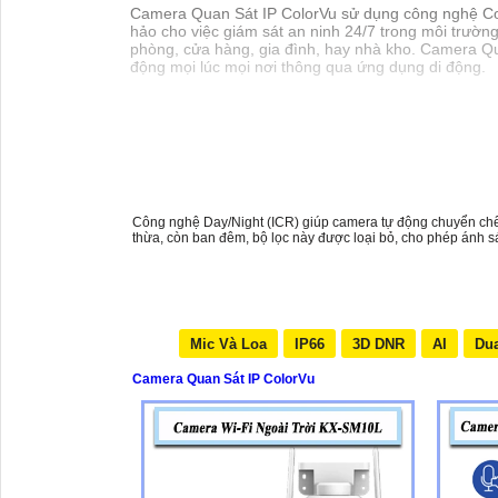
Camera Quan Sát IP ColorVu sử dụng công nghệ Colo
hảo cho việc giám sát an ninh 24/7 trong môi trường
phòng, cửa hàng, gia đình, hay nhà kho. Camera Qu
động mọi lúc mọi nơi thông qua ứng dụng di động.
Công nghệ Day/Night (ICR) giúp camera tự động chuyển chế 
thừa, còn ban đêm, bộ lọc này được loại bỏ, cho phép ánh sá
Mic Và Loa
IP66
3D DNR
AI
Dua
Camera Quan Sát IP ColorVu