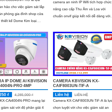
camera an ninh IP Wifi tích hợp chức
n hảo cho việc giám sát lắp
năng cao cấp Thu Âm và Loa với
văn phòng gia đình shop cửa
chuẩn onvif giúp kết nối dễ dàng với
 thiết kế Dome Kim loại.
đầu ghi. Trang bị Chống Ngược Sáng
được cấp nguồn qua cổng
DWDR hình ảnh rõ hơn dù ở đâu
 nối dễ dàng với camera ghi
xa
A IP DOME AI KBVISION
CAMERA KBVISION KX-
I4004N-PRO 4MP
CAIF8003UN-TIF-A
250 ₫
Liên hệ
4,285,000 ₫
LIÊN HỆ
KX-CAi4004N-PRO mang lại
Camera KX-CAiF8003UN-TiF-A là lự
 giám sát với độ phân giải 4
chọn tuyệt vời cho việc giám sát an