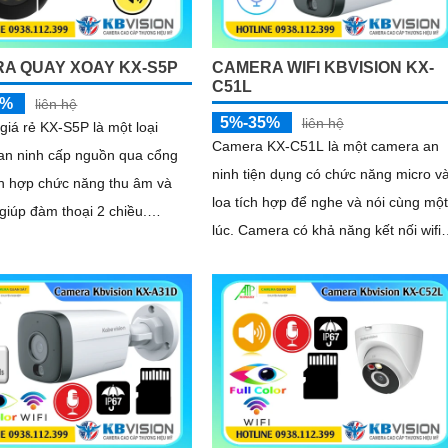
hoặc chói nắng
A QUAY XOAY KX-S5P
CAMERA WIFI KBVISION KX-
C51L
5%
liên hệ
5%-35%
liên hệ
iá rẻ KX-S5P là một loại
Camera KX-C51L là một camera an
an ninh cấp nguồn qua cổng
ninh tiện dụng có chức năng micro v
ch hợp chức năng thu âm và
loa tích hợp để nghe và nói cùng một
 giúp đàm thoại 2 chiều.
lúc. Camera có khả năng kết nối wifi
cũng được trang bị chống
và sử dụng công nghệ ánh sáng kép
áng DWDR mang lại hình ảnh
cho hình ảnh sắc nét đến 5
 mọi điều kiện ánh sáng