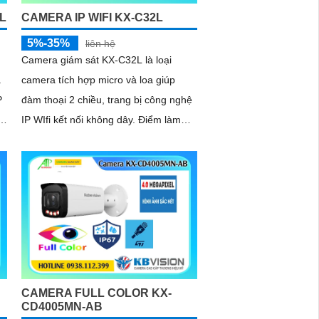
L
CAMERA IP WIFI KX-C32L
5%-35%
liên hệ
Camera giám sát KX-C32L là loại
à
camera tích hợp micro và loa giúp
đàm thoại 2 chiều, trang bị công nghệ
g
IP WIfi kết nối không dây. Điểm làm
cho camera này được bán nhiều hơn
ỏ
là camera trang bị ánh sáng kép để
giám sát ban đêm
CAMERA FULL COLOR KX-
CD4005MN-AB