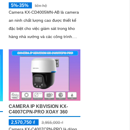
5%-35%
liên hệ
Camera KX-CD4005MN-AB là camera
an ninh chất lượng cao được thiết kế
đặc biệt cho việc giám sát trong kho
hàng nhà xưởng và các công trình.
Với thiết kế thân kim loại chống báo
động giả camera có độ phân giải Ultra
B
2k 4
CAMERA IP KBVISION KX-
C4007CPN-PRO XOAY 360
2,570,750 ₫
3,955,000 ₫
Camera KX-C4007CPN-PRO là dòng