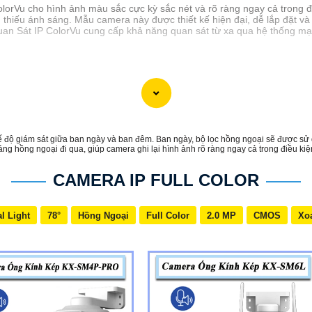
rVu cho hình ảnh màu sắc cực kỳ sắc nét và rõ ràng ngay cả trong đ
 thiếu ánh sáng. Mẫu camera này được thiết kế hiện đại, dễ lắp đặt và
an Sát IP ColorVu cung cấp khả năng quan sát từ xa qua hệ thống mạn
độ giám sát giữa ban ngày và ban đêm. Ban ngày, bộ lọc hồng ngoại sẽ được sử 
ng hồng ngoại đi qua, giúp camera ghi lại hình ảnh rõ ràng ngay cả trong điều kiệ
CAMERA IP FULL COLOR
l Light
78°
Hồng Ngoại
Full Color
2.0 MP
CMOS
Xo