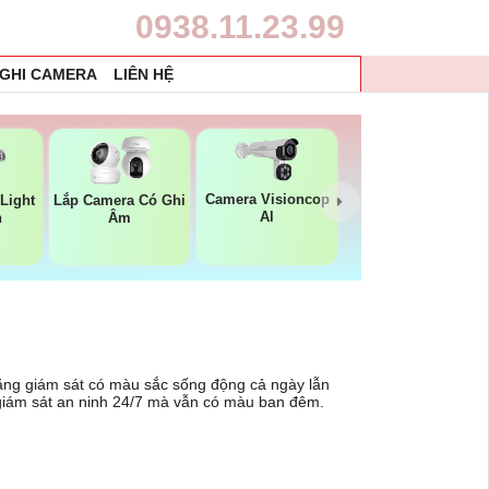
0938.11.23.99
 GHI CAMERA
LIÊN HỆ
Camera Visioncop
Light
Lắp Camera Có Ghi
Al
n
Âm
năng giám sát có màu sắc sống động cả ngày lẫn
 giám sát an ninh 24/7 mà vẫn có màu ban đêm.