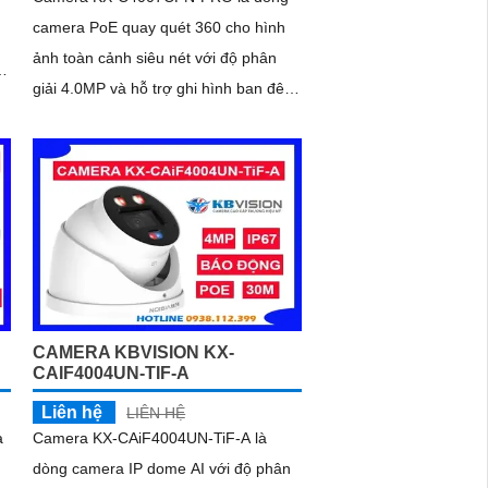
camera PoE quay quét 360 cho hình
ảnh toàn cảnh siêu nét với độ phân
giải 4.0MP và hỗ trợ ghi hình ban đêm
có màu sắc với tầm xa 50m
CAMERA KBVISION KX-
CAIF4004UN-TIF-A
Liên hệ
LIÊN HỆ
a
Camera KX-CAiF4004UN-TiF-A là
dòng camera IP dome AI với độ phân