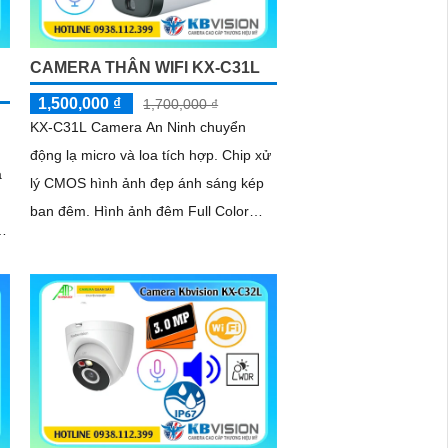
thiếu sáng
CAMERA THÂN WIFI KX-C31L
1,500,000 ₫
1,700,000 ₫
KX-C31L Camera An Ninh chuyển
động lạ micro và loa tích hợp. Chip xử
à
lý CMOS hình ảnh đẹp ánh sáng kép
ban đêm. Hình ảnh đêm Full Color
30m IP Wifi lưu trữ 256GB