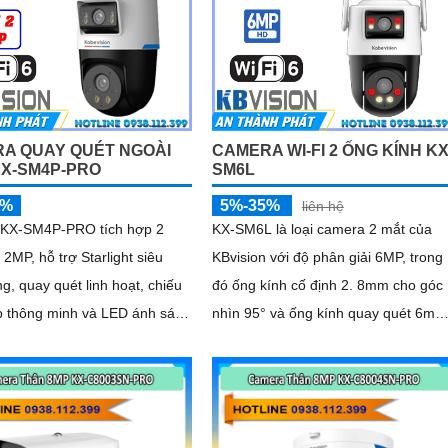
A QUAY QUÉT NGOÀI
CAMERA WI-FI 2 ỐNG KÍNH KX
KX-SM4P-PRO
SM6L
5%
5%-35%
liên hệ
KX-SM4P-PRO tích hợp 2
KX-SM6L là loại camera 2 mắt của
 2MP, hỗ trợ Starlight siêu
KBvision với độ phân giải 6MP, trong
g, quay quét linh hoạt, chiếu
đó ống kính cố định 2. 8mm cho góc
p thông minh và LED ánh sáng
nhìn 95° và ống kính quay quét 6mm
hợp
điều khiển từ xa góc ngang 352°
 lớn tối ưu hình ảnh ban đêm