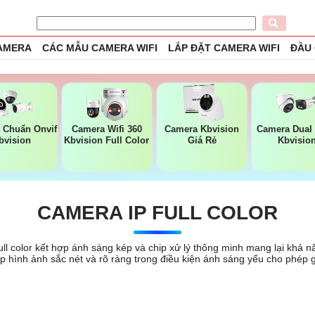
CAMERA
CÁC MẪU CAMERA WIFI
LẮP ĐẶT CAMERA WIFI
ĐẦU
 Chuẩn Onvif
Camera Wifi 360
Camera Kbvision
Camera Dual 
bvision
Kbvision Full Color
Giá Rẻ
Kbvisio
CAMERA IP FULL COLOR
ll color kết hợp ánh sáng kép và chip xử lý thông minh mang lại khả 
p hình ảnh sắc nét và rõ ràng trong điều kiện ánh sáng yếu cho phép