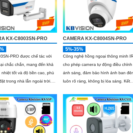
A KX-C8003SN-PRO
CAMERA KX-C8004SN-PRO
5%
5%-35%
3SN-PRO được chế tác với
Công nghệ hồng ngoại thông minh I
oại chắc chắn, mang đến khả
cho phép camera tự động điều chỉnh
 nhiệt tốt và độ bền cao, phù
ánh sáng, đảm bảo hình ảnh ban đê
đặt trong nhà lẫn ngoài trời.
luôn rõ ràng, không bị lóa sáng. Kết
 gọn gàng, dễ dàng thi công,
hợp cùng khả năng chống ngược sá
m thời gian và chi phí cho người
(DWDR) và giảm nhiễu (3DNR), hình
ảnh thu được luôn mượt mà, màu sắ
chân thực và chi tiết rõ nét, ngay cả
trong môi trường ánh sáng yếu hoặc
ánh sáng phức tạp như ngược sáng