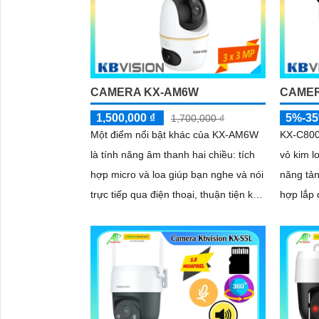
CAMERA KX-AM6W
CAMER
1,500,000 ₫
5%-3
1,700,000 ₫
Một điểm nổi bật khác của KX‑AM6W
KX-C800
là tính năng âm thanh hai chiều: tích
vỏ kim l
hợp micro và loa giúp bạn nghe và nói
năng tản
trực tiếp qua điện thoại, thuận tiện khi
hợp lắp 
bạn muốn nhắc nhở người nhà, trò
Thiết kế
chuyện với khách hoặc cảnh báo
tiết kiệ
người lạ. Kết hợp với khả năng lưu trữ
dùng
thẻ nhớ và xem lại nhanh chóng, đây
thực sự là giải pháp giám sát thông
minh, gọn nhẹ mà vô cùng hiệu quả