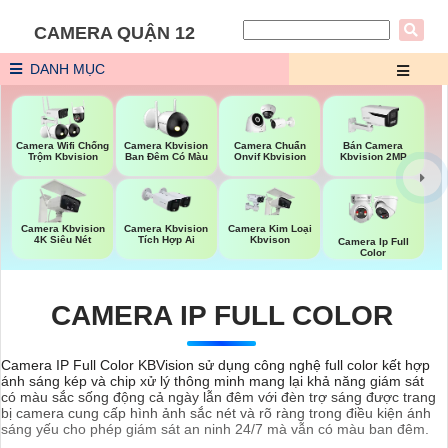
CAMERA QUẬN 12
DANH MỤC
Camera Wifi Chống
Camera Kbvision
Camera Chuẩn
Bán Camera
Trộm Kbvision
Ban Đêm Có Màu
Onvif Kbvision
Kbvision 2MP
Camera Kbvision
Camera Kbvision
Camera Kim Loại
4K Siêu Nét
Tích Hợp Ai
Kbvison
Camera Ip Full
Color
CAMERA IP FULL COLOR
Camera IP Full Color KBVision sử dụng công nghệ full color kết hợp
ánh sáng kép và chip xử lý thông minh mang lại khả năng giám sát
có màu sắc sống động cả ngày lẫn đêm với đèn trợ sáng được trang
bị camera cung cấp hình ảnh sắc nét và rõ ràng trong điều kiện ánh
sáng yếu cho phép giám sát an ninh 24/7 mà vẫn có màu ban đêm.