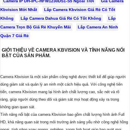
Camera IP DH-IPC-HFW1230DS1-S5 Ngoài Trời
Giá Camera
Kbvision Mới Nhất
Lắp Camera Kbvision Giá Rẻ Có Tốt
Không
Lắp Camera Dahua Giá Rẻ Có Tốt Không
Lắp
Camera Trọn Bộ Giá Rẻ Khuyến Mãi
Lắp Camera An Ninh
Quận 7 Giá Rẻ
GIỚI THIỆU VỀ CAMERA KBVISION VÀ TÍNH NĂNG NỔI
BẬT CỦA SẢN PHẨM.
Camera Kbvision là một sản phẩm công nghệ được thiết kế để giúp người
dùng giám sát và quản lý an ninh một cách hiệu quả. Với công nghệ tiên
tiến, camera Kbvision mang lại hình ảnh chất lượng cao, sắc nét và rõ
ràng, giúp người dùng theo dõi và giám sát mọi hoạt động xảy ra trong
không gian quan sát.
Tính năng nổi bật của camera Kbvision bao gồm chất lượng hình ảnh Full
HD, khả năng quan sát trong môi trường ánh sáng yếu nhờ công nghệ hồng
ngoại, tính năng xoay ngang, nghiêng, zoom linh hoạt giúp bao quát mọi