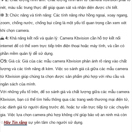
nét, màu sắc trung thực để giúp quan sát và nhận diện được chi tiết.
🕸️
3:
Chức năng và tính năng: Các tính năng như hồng ngoại, xoay ngang,
zoom, chống nước, chống bụi cũng là một yếu tố quan trọng cần xem xét
khi chọn camera.
🌄
4:
Khả năng kết nối và quản lý: Camera Kbvision cần hỗ trợ kết nối
internet để có thể xem trực tiếp trên điện thoại hoặc máy tính, và cần có
phần mềm quản lý dễ sử dụng.
💮
5:
Giá cả: Giá của các mẫu camera Kbvision phản ánh rõ ràng vào chất
lượng và các tính năng đi kèm. Việc so sánh giá cả giữa các mẫu camera
từ Kbvision giúp chúng ta chọn được sản phẩm phù hợp với nhu cầu và
ngân sách của mình.
Với những yếu tố trên, để so sánh giá và chất lượng giữa các mẫu camera
Kbvision, bạn có thể tìm hiểu thông qua các trang web thương mại điện tử,
các đánh giá từ người dùng trước đó, hoặc tư vấn trực tiếp từ các chuyên
gia. Việc lựa chọn camera phù hợp không chỉ giúp bảo vệ an ninh mà còn
♢
Hãy Tin rằng
sự yên tâm cho người sử dụng.