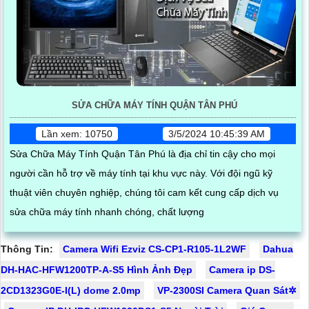
SỬA CHỮA MÁY TÍNH QUẬN TÂN PHÚ
Lần xem: 10750
3/5/2024 10:45:39 AM
Sửa Chữa Máy Tính Quận Tân Phú là địa chỉ tin cậy cho mọi
người cần hỗ trợ về máy tính tại khu vực này. Với đội ngũ kỹ
thuật viên chuyên nghiệp, chúng tôi cam kết cung cấp dịch vụ
sửa chữa máy tính nhanh chóng, chất lượng
Thông Tin:
Camera Wifi Ezviz CS-CP1-R105-1L2WF
Dahua
DH-HAC-HFW1200TP-A-S5 Hình Ảnh Đẹp
Camera ip DS-
2CD1323G0E-I(L) dome 2.0mp
VP-2300SI Camera Quan Sát✲