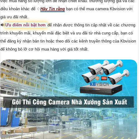
việc mua hàng số lượng lớn để nhận chiết khấu. thương lượng giá và các
điều khoản khác để ♢
Hãy Tin rằng
bạn có thể mua camera Kbvision với
giá ưu đãi nhất.
🔊
Ưu điểm nỗi bật hơn
để nhận được thông tin cập nhật về các chương
trình khuyến mãi, khuyến mãi đặc biệt và ưu đãi từ nhà cung cấp, bạn có
thể đăng ký nhận bản tin hoặc theo dõi các kênh truyền thông của Kbvision
để không bỏ lỡ cơ hội mua hàng với giá tốt nhất.