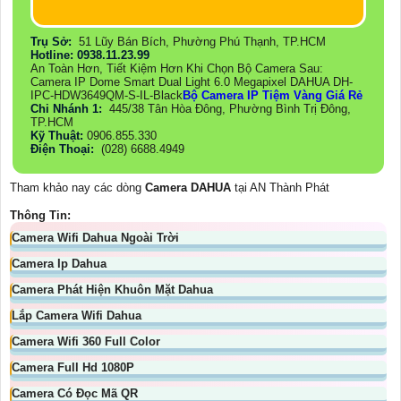
Trụ Sở:
51 Lũy Bán Bích, Phường Phú Thạnh, TP.HCM
Hotline: 0938.11.23.99
An Toàn Hơn, Tiết Kiệm Hơn Khi Chọn Bộ Camera Sau:
Camera IP Dome Smart Dual Light 6.0 Megapixel DAHUA DH-
IPC-HDW3649QM-S-IL-Black
Bộ Camera IP Tiệm Vàng Giá Rẻ
Chi Nhánh 1:
445/38 Tân Hòa Đông, Phường Bình Trị Đông,
TP.HCM
Kỹ Thuật:
0906.855.330
Điện Thoại:
(028) 6688.4949
Tham khảo nay các dòng
Camera DAHUA
tại AN Thành Phát
Thông Tin:
Camera Wifi Dahua Ngoài Trời
Camera Ip Dahua
Camera Phát Hiện Khuôn Mặt Dahua
Lắp Camera Wifi Dahua
Camera Wifi 360 Full Color
Camera Full Hd 1080P
Camera Có Đọc Mã QR