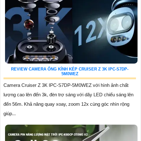
REVIEW CAMERA ỐNG KÍNH KÉP CRUISER Z 3K IPC-S7DP-
5M0WEZ
Camera Cruiser Z 3K IPC-S7DP-5M0WEZ với hình ảnh chất
lượng cao lên đến 3k, đèn trợ sáng với dãy LED chiếu sáng lên
đến 56m. Khả năng quay xoay, zoom 12x cùng góc nhìn rộng
giúp...