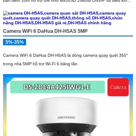
ban đêm 10m hỗ trợ thẻ nhớ MicroSD 256GB ONVIF và điều khiển
từ xa qua ứng dụng DMSS
Camera WiFi 6 DaHua DH-H5AS 5MP
5%-35%
Camera WiFi 6 DaHua DH-H5AS là dòng camera quay quét 355°
trong nhà 5MP hỗ trợ Wi-Fi 6 băng tần