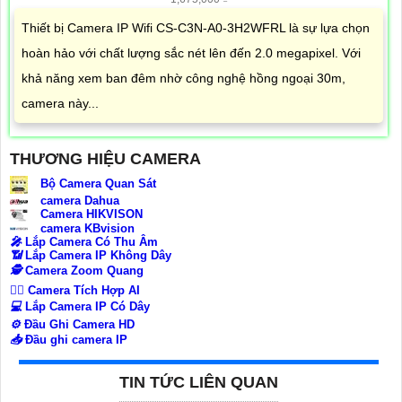
Thiết bị Camera IP Wifi CS-C3N-A0-3H2WFRL là sự lựa chọn
hoàn hảo với chất lượng sắc nét lên đến 2.0 megapixel. Với
khả năng xem ban đêm nhờ công nghệ hồng ngoại 30m,
camera này...
THƯƠNG HIỆU CAMERA
Bộ Camera Quan Sát
camera Dahua
Camera HIKVISON
camera KBvision
️🎤️
Lắp Camera Có Thu Âm
📶
Lắp Camera IP Không Dây
🕵️
Camera Zoom Quang
🧛‍♀️
Camera Tích Hợp AI
💻
Lắp Camera IP Có Dây
⚙️
Đầu Ghi Camera HD
📥
Đầu ghi camera IP
TIN TỨC LIÊN QUAN