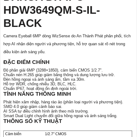
HDW3649QM-S-IL-
BLACK
Camera Eyeball 6MP dòng WizSense do An Thành Phát phân phối, tích
hợp AI nhận diện người và phương tiện, hỗ trợ quan sát rõ nét trong
điều kiện ánh sáng yếu.
ĐẶC ĐIỂM CHÍNH
Độ phân giải 6MP (3288×1850), cảm biến CMOS 1/2.7".
Chuẩn nén H.265 giúp giảm băng thông và dung lượng lưu trữ.
Đèn hồng ngoại và ánh sáng ấm, tầm xa 30m.
Hỗ trợ WDR, chống nhiễu 3D, BLC, HLC.
Chuẩn IP67, hoạt động ổn định ngoài trời.
TÍNH NĂNG THÔNG MINH
Phát hiện xâm nhập, hàng rào ảo (phân loại người và phương tiện).
SMD 4.0 giúp giảm cảnh báo sai.
AI SSA tự điều chỉnh hình ảnh theo môi trường.
Smart Dual Light chuyển đổi giữa hồng ngoại và ánh sáng trắng.
THÔNG SỐ KỸ THUẬT
Cảm biến
1/2.7" CMOS