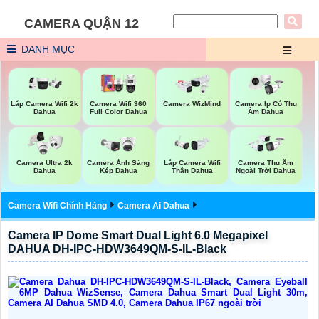
CAMERA QUẬN 12
DANH MỤC
Lắp Camera Wifi 2k
Camera Wifi 360
Camera WizMind
Camera Ip Có Thu
Dahua
Full Color Dahua
Ậm Dahua
Camera Ultra 2k
Camera Ánh Sáng
Lắp Camera Wifi
Camera Thu Âm
Dahua
Kép Dahua
Thân Dahua
Ngoài Trời Dahua
Camera Wifi Chính Hãng
Camera Ai Dahua
Camera IP Dome Smart Dual Light 6.0 Megapixel
DAHUA DH-IPC-HDW3649QM-S-IL-Black