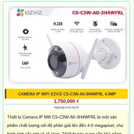
CAMERA IP WIFI EZVIZ CS-C3W-A0-3H4WFRL 4.0MP
1,750,000 ₫
ngung s₫n xu₫t
Thiết bị Camera IP Wifi CS-C3W-A0-3H4WFRL là một sản
phẩm chất lượng với độ phân giải lên đến 4.0 megapixel, cho
hình ảnh sắc nét và rõ ràng. Thiết bị này cung cấp khả năng