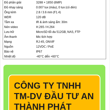
Độ phân giải
3288 × 1850 (6MP)
Độ nhạy sáng
0.007 lux (màu), 0 lux (có đèn)
Ống kính
2.8 / 3.6 mm (F1.4)
WDR
120 dB
Tầm xa
IR & ánh sáng ấm: 30m
Nén video
H.265 / H.264
Lưu trữ
MicroSD tối đa 512GB, NAS, FTP
Âm thanh
Mic tích hợp
Mạng
RJ-45, ONVIF
Nguồn
12VDC / PoE
Bảo vệ
IP67
Nhiệt độ
-40°C đến +60°C
CÔNG TY TNHH
TM-DV ĐẦU TƯ AN
THÀNH PHÁT