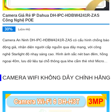
Camera Giá Rẻ IP Dahua DH-IPC-HDBW4241R-ZAS
Công Nghệ POE
30%
Liên Hệ
Camera An Ninh DH-IPC-HDBW4241R-ZAS có cấu hình chống báo
động giả, nhận diện người cấp nguồn qua dây mạng, với công
nghệ Starlight độ nhạy sáng cao. Hình ảnh sắc nét ban đêm, hồng
ngoại 40m, lưu dữ liệu tại chỗ thông qua khe cắm thẻ nhớ Micro
SD
CAMERA WIFI KHÔNG DÂY CHÍNH HÃNG