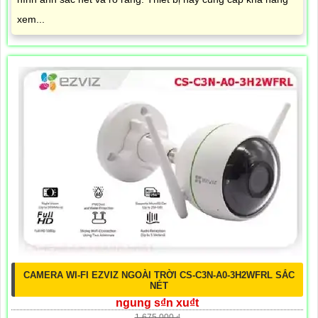
xem...
CAMERA WI-FI EZVIZ NGOÀI TRỜI CS-C3N-A0-3H2WFRL SẮC
NÉT
ngung s₫n xu₫t
1,675,000 ₫