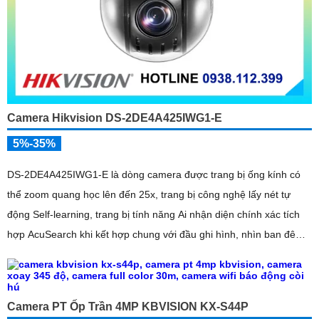
Camera Hikvision DS-2DE4A425IWG1-E
5%-35%
DS-2DE4A425IWG1-E là dòng camera được trang bị ống kính có
thể zoom quang học lên đến 25x, trang bị công nghệ lấy nét tự
động Self-learning, trang bị tính năng Ai nhận diện chính xác tích
hợp AcuSearch khi kết hợp chung với đầu ghi hình, nhìn ban đêm
bằng hồng ngoại 50m
Camera PT Ốp Trần 4MP KBVISION KX-S44P