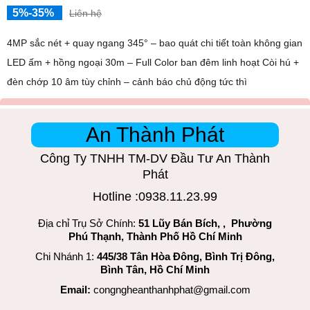
5%-35%
Liên hệ
4MP sắc nét + quay ngang 345° – bao quát chi tiết toàn không gian
LED ấm + hồng ngoại 30m – Full Color ban đêm linh hoạt Còi hú +
đèn chớp 10 âm tùy chỉnh – cảnh báo chủ động tức thì
An Thành Phát
Công Ty TNHH TM-DV Đầu Tư An Thành
Phát
Hotline :0938.11.23.99
Địa chỉ Trụ Sở Chính:
51 Lũy Bán Bích, , Phường
Phú Thạnh, Thành Phố Hồ Chí Minh
Chi Nhánh 1:
445/38 Tân Hòa Đông, Bình Trị Đông,
Bình Tân, Hồ Chí Minh
Email:
congngheanthanhphat@gmail.com