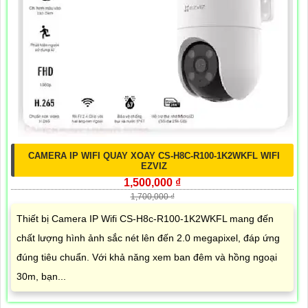
CAMERA IP WIFI QUAY XOAY CS-H8C-R100-1K2WKFL WIFI
EZVIZ
1,500,000 ₫
1,700,000 ₫
Thiết bị Camera IP Wifi CS-H8c-R100-1K2WKFL mang đến
chất lượng hình ảnh sắc nét lên đến 2.0 megapixel, đáp ứng
đúng tiêu chuẩn. Với khả năng xem ban đêm và hồng ngoại
30m, bạn...