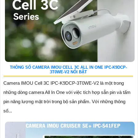
THÔNG SỐ CAMERA IMOU CELL 3C ALL IN ONE IPC-K9DCP-
3T0WE-V2 NỔI BẬT
Camera IMOU Cell 3C IPC-K9DCP-3T0WE-V2 là một trong
những dòng camera All In One với việc tích hợp sẵn pin và tấm
pin năng lượng mặt trời trong bộ sản phẩm. Với những thông
số...