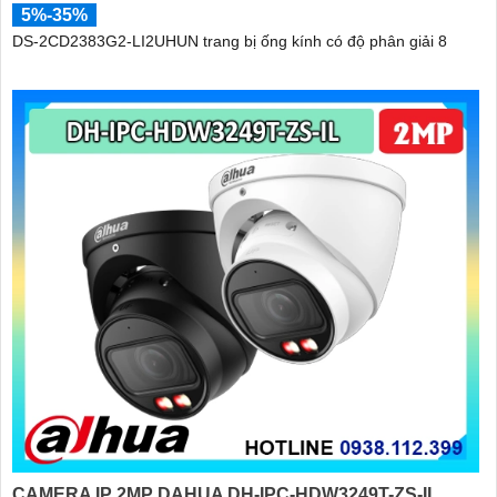
5%-35%
DS-2CD2383G2-LI2UHUN trang bị ống kính có độ phân giải 8
CAMERA IP 2MP DAHUA DH-IPC-HDW3249T-ZS-IL