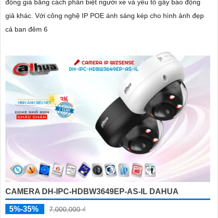
động giả bằng cách phân biệt người xe và yếu tố gây báo động
giả khác. Với công nghệ IP POE ánh sáng kép cho hình ảnh đẹp
cả ban đêm 6
CAMERA DH-IPC-HDBW3649EP-AS-IL DAHUA
5%-35%
7,000,000 ₫