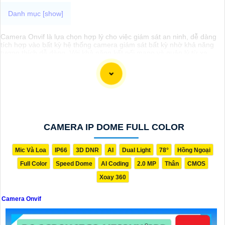
Camera Onvif là lựa chọn hợp lý cho việc giám sát an ninh, dễ dàng
tích hợp vào bất kỳ hệ thống camera giám sát bất kỳ nhờ khả năng
tương thích dễ dàng. Với khả năng kết nối mạng và quản lý từ xa,
Camera Onvif giúp bạn theo dõi và kiểm soát an ninh mọi lúc, mọi nơi
một cách đơn giản. Sau đây là một số dòng camera quan sát chất
lượng dành cho bạn tham khảo.
CAMERA IP DOME FULL COLOR
Mic Và Loa
IP66
3D DNR
AI
Dual Light
78°
Hồng Ngoại
Full Color
Speed Dome
AI Coding
2.0 MP
Thân
CMOS
Xoay 360
Camera Onvif