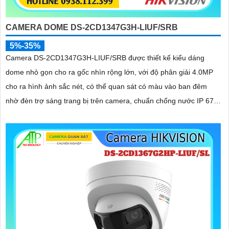
CAMERA DOME DS-2CD1347G3H-LIUF/SRB
5%-35%
Camera DS-2CD1347G3H-LIUF/SRB được thiết kế kiểu dáng
dome nhỏ gọn cho ra gốc nhìn rộng lớn, với độ phân giải 4.0MP
cho ra hình ảnh sắc nét, có thể quan sát có màu vào ban đêm
nhờ đèn trợ sáng trang bị trên camera, chuẩn chống nước IP 67,
hỗ trợ cấp nguồn qua dây mạng bằng công nghệ PoE