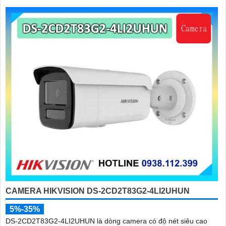
CAMERA HIKVISION DS-2CD2T83G2-4LI2UHUN
5%-35%
DS-2CD2T83G2-4LI2UHUN là dòng camera có độ nét siêu cao