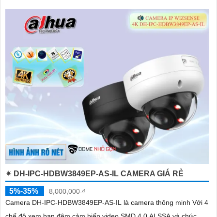
✴ DH-IPC-HDBW3849EP-AS-IL CAMERA GIÁ RẺ
5%-35%
8,000,000 ₫
Camera DH-IPC-HDBW3849EP-AS-IL là camera thông minh Với 4
chế độ xem ban đêm cảm biến video SMD 4.0 AI SSA và chức