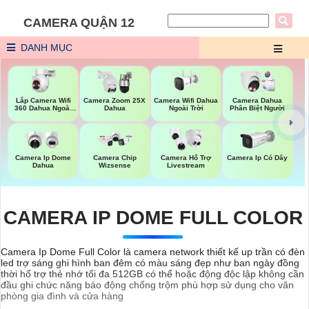
CAMERA QUẬN 12
DANH MỤC
Lắp Camera Wifi
Camera Wifi Dahua
Camera Zoom 25X
Camera Dahua
360 Dahua Ngoài
Ngoài Trời
Dahua
Phân Biệt Người
Trời
Camera Ip Dome
Camera Chip
Camera Hổ Trợ
Camera Ip Có Dây
Dahua
Wizsense
Livestream
CAMERA IP DOME FULL COLOR
Camera Ip Dome Full Color là camera network thiết kế up trần có đèn
led trợ sáng ghi hình ban đêm có màu sáng đẹp như ban ngày đồng
thời hổ trợ thẻ nhớ tối đa 512GB có thể hoặc động độc lập không cần
đầu ghi chức năng báo động chống trộm phù hợp sử dụng cho văn
phòng gia đình và cửa hàng