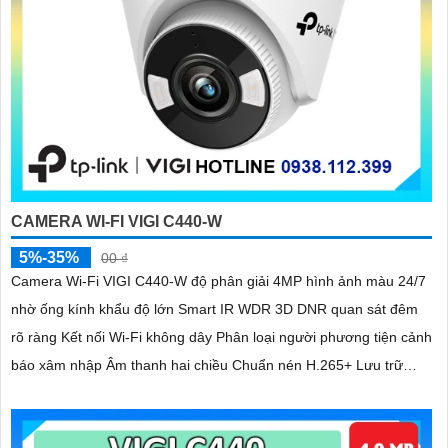
CAMERA WI-FI VIGI C440-W
5%-35%
00 ₫
Camera Wi-Fi VIGI C440-W độ phân giải 4MP hình ảnh màu 24/7
nhờ ống kính khẩu độ lớn Smart IR WDR 3D DNR quan sát đêm
rõ ràng Kết nối Wi-Fi không dây Phân loại người phương tiện cảnh
báo xâm nhập Âm thanh hai chiều Chuẩn nén H.265+ Lưu trữ
microSD 256GB IP66 chống nước