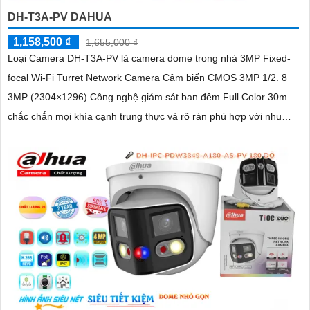
DH-T3A-PV DAHUA
1,158,500 ₫
1,655,000 ₫
Loại Camera DH-T3A-PV là camera dome trong nhà 3MP Fixed-
focal Wi-Fi Turret Network Camera Cảm biến CMOS 3MP 1/2. 8
3MP (2304×1296) Công nghệ giám sát ban đêm Full Color 30m
chắc chắn mọi khía cạnh trung thực và rõ ràn phù hợp với nhu
cầu giám sát ban đêm hiệu quả