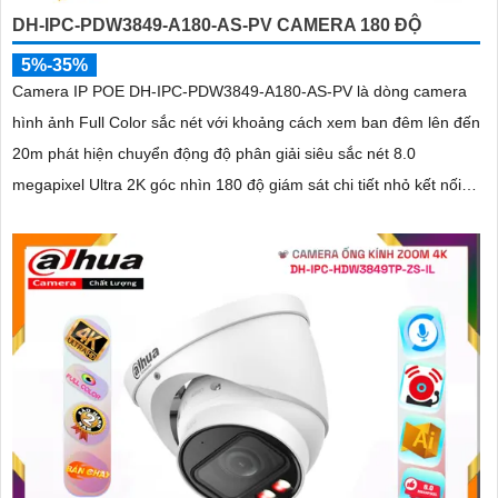
DH-IPC-PDW3849-A180-AS-PV CAMERA 180 ĐỘ
5%-35%
Camera IP POE DH-IPC-PDW3849-A180-AS-PV là dòng camera
hình ảnh Full Color sắc nét với khoảng cách xem ban đêm lên đến
20m phát hiện chuyển động độ phân giải siêu sắc nét 8.0
megapixel Ultra 2K góc nhìn 180 độ giám sát chi tiết nhỏ kết nối
qua công nghệ IP POE kỹ thuật số