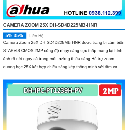
CAMERA ZOOM 25X DH-SD4D225MB-HNR
5%-35%
Liên Hệ
Camera Zoom 25X DH-SD4D225MB-HNR được trang bị cảm biến
STARVIS CMOS 2MP cùng độ nhạy sáng cực thấp mang lại hình
ảnh rõ nét ngay cả trong môi trường thiếu sáng Hỗ trợ zoom
quang học 25X kết hợp chiếu sáng kép thông minh với tầm xa
hồng ngoại 100m và LED ấm 50m Tính năng quay quét linh hoạt
cùng chuẩn chống nước IP67 giúp quan sát ổn định ngoài trời