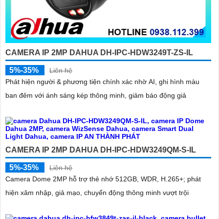
CAMERA IP 2MP DAHUA DH-IPC-HDW3249T-ZS-IL
5%-35%
Liên hệ
Phát hiện người & phương tiện chính xác nhờ AI, ghi hình màu
ban đêm với ánh sáng kép thông minh, giảm báo động giả
CAMERA IP 2MP DAHUA DH-IPC-HDW3249QM-S-IL
5%-35%
Liên hệ
Camera Dome 2MP hỗ trợ thẻ nhớ 512GB, WDR, H.265+; phát
hiện xâm nhập, giả mạo, chuyển động thông minh vượt trội