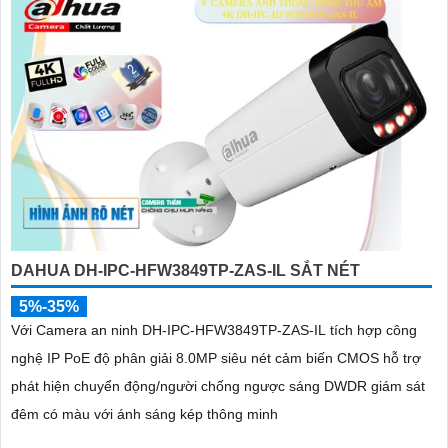
DAHUA DH-IPC-HFW3849TP-ZAS-IL SẮT NÉT
5%-35%
Với Camera an ninh DH-IPC-HFW3849TP-ZAS-IL tích hợp công
nghệ IP PoE độ phân giải 8.0MP siêu nét cảm biến CMOS hỗ trợ
phát hiện chuyển động/người chống ngược sáng DWDR giám sát
đêm có màu với ánh sáng kép thông minh