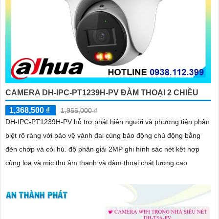
CAMERA DH-IPC-PT1239H-PV ĐÀM THOẠI 2 CHIỀU
1,368,500 ₫
1,955,000 ₫
DH-IPC-PT1239H-PV hỗ trợ phát hiện người và phương tiện phân
biệt rõ ràng với bảo vệ vành đai cùng báo động chủ động bằng
đèn chớp và còi hú. độ phân giải 2MP ghi hình sác nét kêt hợp
cùng loa và mic thu âm thanh và dàm thoại chát lượng cao