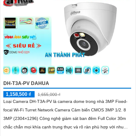
DH-T3A-PV DAHUA
1,158,500 ₫
1,655,000 ₫
Loại Camera DH-T3A-PV là camera dome trong nhà 3MP Fixed-
focal Wi-Fi Turret Network Camera Cảm biến CMOS 3MP 1/2. 8
3MP (2304×1296) Công nghệ giám sát ban đêm Full Color 30m
chắc chắn mọi khía cạnh trung thực và rõ ràn phù hợp với nhu
cầu giám sát ban đêm hiệu quả