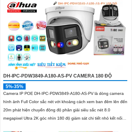
DH-IPC-PDW3849-A180-AS-PV CAMERA 180 ĐỘ
5%-35%
Camera IP POE DH-IPC-PDW3849-A180-AS-PV là dòng camera
hình ảnh Full Color sắc nét với khoảng cách xem ban đêm lên đến
20m phát hiện chuyển động độ phân giải siêu sắc nét 8.0
megapixel Ultra 2K góc nhìn 180 độ giám sát chi tiết nhỏ kết nối
qua công nghệ IP POE kỹ thuật số