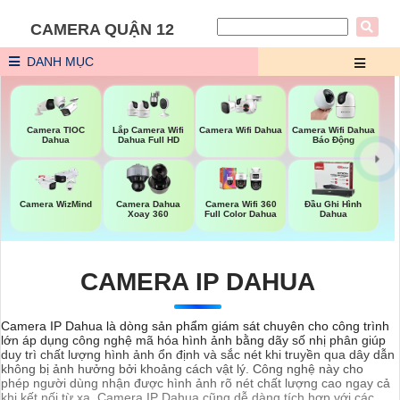
CAMERA QUẬN 12
DANH MỤC
Camera Wifi Dahua
Camera TIOC
Lắp Camera Wifi
Camera Wifi Dahua
Dahua
Dahua Full HD
Báo Động
Camera WizMind
Camera Dahua
Camera Wifi 360
Đầu Ghi Hình
Xoay 360
Full Color Dahua
Dahua
CAMERA IP DAHUA
Camera IP Dahua là dòng sản phẩm giám sát chuyên cho công trình
lớn áp dụng công nghệ mã hóa hình ảnh bằng dãy số nhị phân giúp
duy trì chất lượng hình ảnh ổn định và sắc nét khi truyền qua dây dẫn
không bị ảnh hưởng bởi khoảng cách vật lý. Công nghệ này cho
phép người dùng nhận được hình ảnh rõ nét chất lượng cao ngay cả
khi kết nối từ xa. Camera IP Dahua cũng dễ dàng tích hợp với các