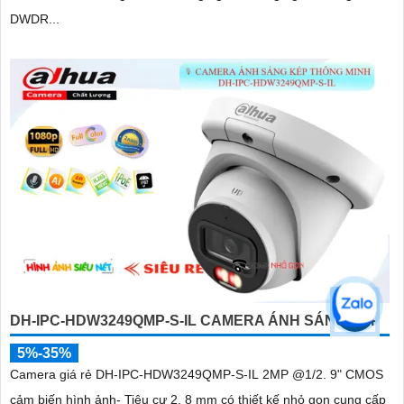
DWDR...
DH-IPC-HDW3249QMP-S-IL CAMERA ÁNH SÁNG KÉP
5%-35%
Camera giá rẻ DH-IPC-HDW3249QMP-S-IL 2MP @1/2. 9" CMOS
cảm biến hình ảnh- Tiêu cự 2. 8 mm có thiết kế nhỏ gọn cung cấp