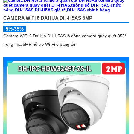
Hy vọng những tư vấn trên sẽ giúp bạn lựa chọn được camera IP
hình sắc nét với công nghệ phù hợp cho nhu cầu sử dụng của mình.
Nếu cần thêm thông tin hoặc có bất kỳ câu hỏi nào khác, vui lòng cho
CAMERA WIFI 6 DAHUA DH-H5AS 5MP
biết để được tư vấn chi tiết hơn. Chúc bạn thành công!
5%-35%
Camera WiFi 6 DaHua DH-H5AS là dòng camera quay quét 355°
trong nhà 5MP hỗ trợ Wi-Fi 6 băng tần
'