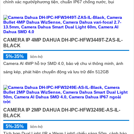
chính xác người/phương tiện, chuẩn IP67 chống nước, bụi
CAMERA IP 4MP DAHUA DH-IPC-HFW3449T-ZAS-IL-
BLACK
5%-35%
liên hệ
Camera AI 4MP hỗ trợ SMD 4.0, bảo vệ chu vi thông minh, ánh
sáng kép, phát hiện chuyển động và lưu trữ đến 512GB
CAMERA IP 2MP DAHUA DH-IPC-HFW3249E-AS-IL-
BLACK
5%-35%
liên hệ
Tích hợp Dual Light (IR + Warm Light) chiếu sáng 50m, cảnh báo