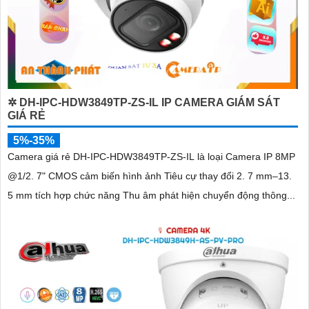
✲ DH-IPC-HDW3849TP-ZS-IL IP CAMERA GIÁM SÁT
GIÁ RẺ
5%-35%
Camera giá rẻ DH-IPC-HDW3849TP-ZS-IL là loại Camera IP 8MP
@1/2. 7" CMOS cảm biến hình ảnh Tiêu cự thay đổi 2. 7 mm–13.
5 mm tích hợp chức năng Thu âm phát hiện chuyển động thông...