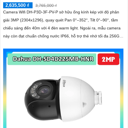
2,635,500 ₫
3,765,000 ₫
Camera Wifi DH-P3D-3F-PV-P sở hữu ống kính kép với độ phân
giải 3MP (2304x1296), quay quét Pan 0°–352°, Tilt 0°–90°, tầm
chiếu sáng đến 40m với 4 đèn warm light. Ngoài ra, mẫu camera
này còn đạt chuẩn chống nước IP66, hỗ trợ thẻ nhớ tối đa 256GB,
kết nối Wi-Fi 2