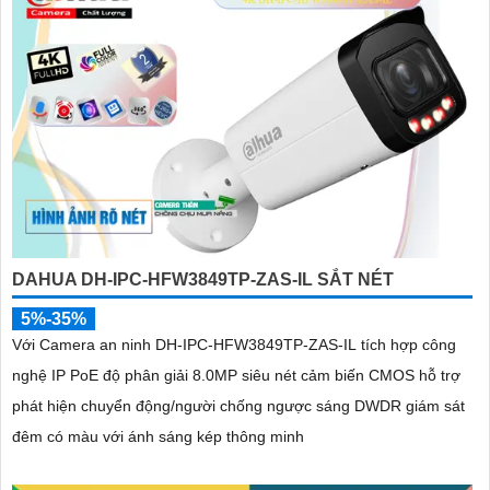
DAHUA DH-IPC-HFW3849TP-ZAS-IL SẮT NÉT
5%-35%
Với Camera an ninh DH-IPC-HFW3849TP-ZAS-IL tích hợp công
nghệ IP PoE độ phân giải 8.0MP siêu nét cảm biến CMOS hỗ trợ
phát hiện chuyển động/người chống ngược sáng DWDR giám sát
đêm có màu với ánh sáng kép thông minh