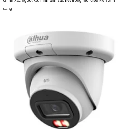
chính xác người/xe, hình ảnh sắc nét trong mọi điều kiện ánh
sáng