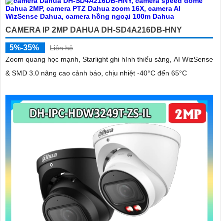
Hy vọng những tư vấn trên sẽ giúp bạn lựa chọn được camera IP
hình sắc nét với công nghệ phù hợp cho nhu cầu sử dụng của mình.
Nếu cần thêm thông tin hoặc có bất kỳ câu hỏi nào khác, vui lòng cho
CAMERA IP 2MP DAHUA DH-SD4A216DB-HNY
biết để được tư vấn chi tiết hơn. Chúc bạn thành công!
5%-35%
Liên hệ
Zoom quang học mạnh, Starlight ghi hình thiếu sáng, AI WizSense
& SMD 3.0 nâng cao cảnh báo, chịu nhiệt -40°C đến 65°C
'