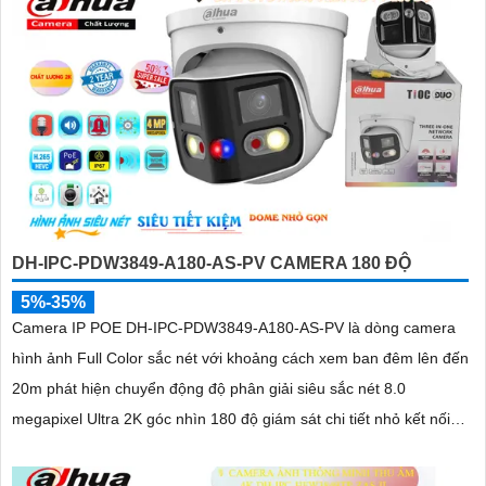
DH-IPC-PDW3849-A180-AS-PV CAMERA 180 ĐỘ
5%-35%
Camera IP POE DH-IPC-PDW3849-A180-AS-PV là dòng camera
hình ảnh Full Color sắc nét với khoảng cách xem ban đêm lên đến
20m phát hiện chuyển động độ phân giải siêu sắc nét 8.0
megapixel Ultra 2K góc nhìn 180 độ giám sát chi tiết nhỏ kết nối
qua công nghệ IP POE kỹ thuật số