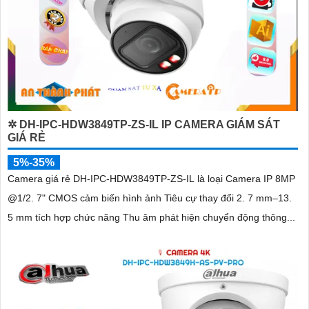
✲ DH-IPC-HDW3849TP-ZS-IL IP CAMERA GIÁM SÁT
GIÁ RẺ
5%-35%
Camera giá rẻ DH-IPC-HDW3849TP-ZS-IL là loại Camera IP 8MP
@1/2. 7" CMOS cảm biến hình ảnh Tiêu cự thay đổi 2. 7 mm–13.
5 mm tích hợp chức năng Thu âm phát hiện chuyển động thông...