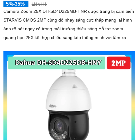
5%-35%
Liên Hệ
Camera Zoom 25X DH-SD4D225MB-HNR được trang bị cảm biến
STARVIS CMOS 2MP cùng độ nhạy sáng cực thấp mang lại hình
ảnh rõ nét ngay cả trong môi trường thiếu sáng Hỗ trợ zoom
quang học 25X kết hợp chiếu sáng kép thông minh với tầm xa
hồng ngoại 100m và LED ấm 50m Tính năng quay quét linh hoạt
cùng chuẩn chống nước IP67 giúp quan sát ổn định ngoài trời