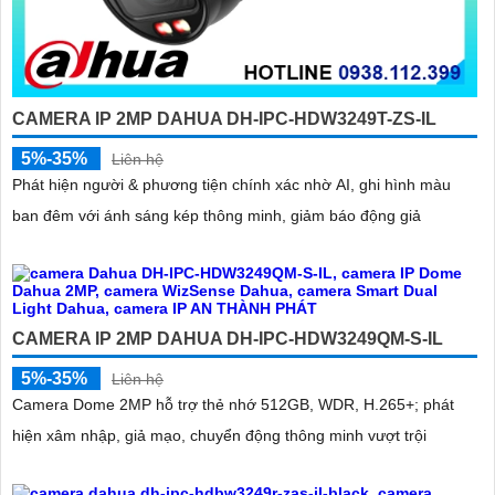
CAMERA IP 2MP DAHUA DH-IPC-HDW3249T-ZS-IL
5%-35%
Liên hệ
Phát hiện người & phương tiện chính xác nhờ AI, ghi hình màu
ban đêm với ánh sáng kép thông minh, giảm báo động giả
CAMERA IP 2MP DAHUA DH-IPC-HDW3249QM-S-IL
5%-35%
Liên hệ
Camera Dome 2MP hỗ trợ thẻ nhớ 512GB, WDR, H.265+; phát
hiện xâm nhập, giả mạo, chuyển động thông minh vượt trội