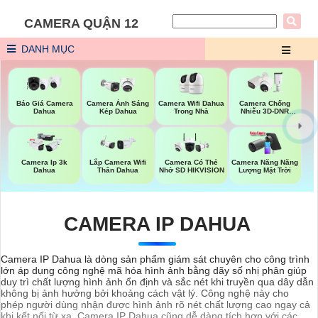
CAMERA QUẬN 12
DANH MỤC
Báo Giá Camera
Camera Wifi Dahua
Camera Ánh Sáng
Camera Chống
Dahua
Trong Nhà
Kép Dahua
Nhiễu 3D-DNR
Dahua
Camera Ip 3k
Lắp Camera Wifi
Camera Có Thẻ
Camera Năng Năng
Dahua
Thân Dahua
Nhớ SD HIKVISION
Lượng Mặt Trời
CAMERA IP DAHUA
Camera IP Dahua là dòng sản phẩm giám sát chuyên cho công trình
lớn áp dụng công nghệ mã hóa hình ảnh bằng dãy số nhị phân giúp
duy trì chất lượng hình ảnh ổn định và sắc nét khi truyền qua dây dẫn
không bị ảnh hưởng bởi khoảng cách vật lý. Công nghệ này cho
phép người dùng nhận được hình ảnh rõ nét chất lượng cao ngay cả
khi kết nối từ xa. Camera IP Dahua cũng dễ dàng tích hợp với các