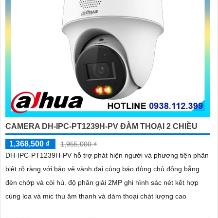
CAMERA DH-IPC-PT1239H-PV ĐÀM THOẠI 2 CHIỀU
1,368,500 ₫
1,955,000 ₫
DH-IPC-PT1239H-PV hỗ trợ phát hiện người và phương tiện phân
biệt rõ ràng với bảo vệ vành đai cùng báo động chủ động bằng
đèn chớp và còi hú. độ phân giải 2MP ghi hình sác nét kêt hợp
cùng loa và mic thu âm thanh và dàm thoại chát lượng cao