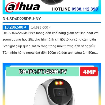
DH-SD4D225DB-HNY
10,286,500 ₫
14,695,000 ₫
DH-SD4D225DB-HNY mang đến khả năng giám sát linh hoạt với
zoom quang học 25x cho hình ảnh chi tiết từ xa cùng cảm biến
Starlight giúp quan sát rõ ràng trong môi trường ánh sáng yếu
Tầm nhìn hồng ngoại đạt đến 100m và đèn ánh sáng ấm 50m
giúp hình ảnh ban đêm luôn sắc nét Camera hỗ trợ chống nước
IP67 cùng tốc độ khung hình 30fps@1080p ổn định