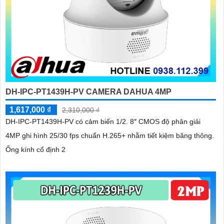
DH-IPC-PT1439H-PV CAMERA DAHUA 4MP
1,617,000 ₫
2,310,000 ₫
DH-IPC-PT1439H-PV có cảm biến 1/2. 8″ CMOS độ phân giải
4MP ghi hình 25/30 fps chuẩn H.265+ nhằm tiết kiệm băng thông.
Ống kính cố định 2