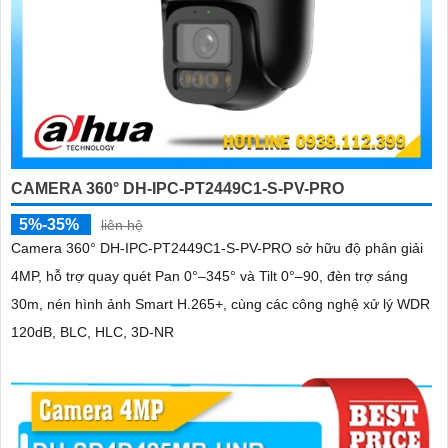
CAMERA 360° DH-IPC-PT2449C1-S-PV-PRO
5%-35%
liên hệ
Camera 360° DH-IPC-PT2449C1-S-PV-PRO sở hữu độ phân giải
4MP, hỗ trợ quay quét Pan 0°–345° và Tilt 0°–90, đèn trợ sáng
30m, nén hình ảnh Smart H.265+, cùng các công nghệ xử lý WDR
120dB, BLC, HLC, 3D-NR