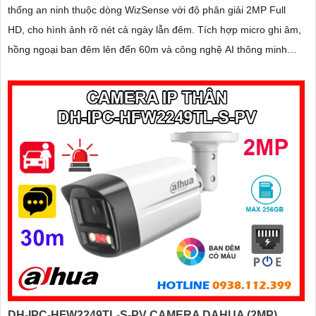
thống an ninh thuộc dòng WizSense với độ phân giải 2MP Full
HD, cho hình ảnh rõ nét cả ngày lẫn đêm. Tích hợp micro ghi âm,
hồng ngoại ban đêm lên đến 60m và công nghệ AI thông minh
giúp phân biệt người và xe chính xác, nâng cao hiệu quả giám sát
DH-IPC-HFW2249TL-S-PV CAMERA DAHUA (2MP)