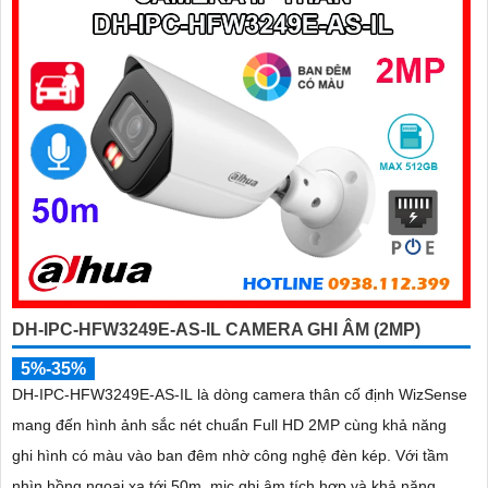
DH-IPC-HFW3249E-AS-IL CAMERA GHI ÂM (2MP)
5%-35%
DH-IPC-HFW3249E-AS-IL là dòng camera thân cố định WizSense
mang đến hình ảnh sắc nét chuẩn Full HD 2MP cùng khả năng
ghi hình có màu vào ban đêm nhờ công nghệ đèn kép. Với tầm
nhìn hồng ngoại xa tới 50m, mic ghi âm tích hợp và khả năng