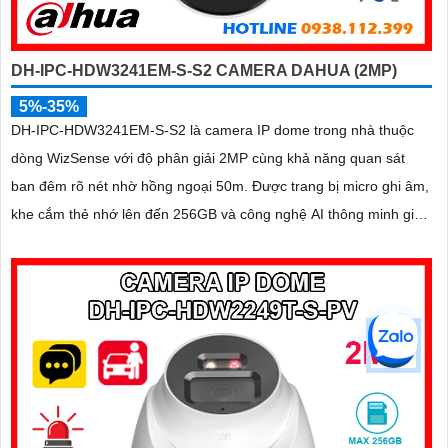
DH-IPC-HDW3241EM-S-S2 CAMERA DAHUA (2MP)
5%-35%
DH-IPC-HDW3241EM-S-S2 là camera IP dome trong nhà thuộc
dòng WizSense với độ phân giải 2MP cùng khả năng quan sát
ban đêm rõ nét nhờ hồng ngoại 50m. Được trang bị micro ghi âm,
khe cắm thẻ nhớ lên đến 256GB và công nghệ AI thông minh giúp
phân biệt chính xác người và phương tiện, camera mang lại hiệu
quả giám sát vượt trội