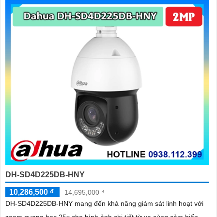
cùng chuẩn chống nước IP67 giúp quan sát ổn định ngoài trời
DH-SD4D225DB-HNY
10,286,500 ₫
14,695,000 ₫
DH-SD4D225DB-HNY mang đến khả năng giám sát linh hoạt với