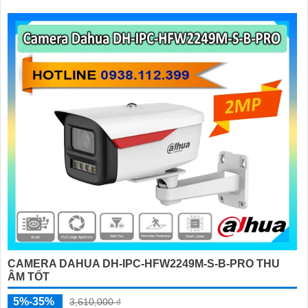
CAMERA DAHUA DH-IPC-HFW2249M-S-B-PRO THU
ÂM TỐT
5%-35%
3,610,000 ₫