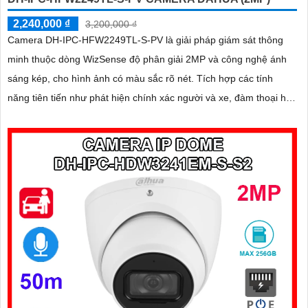
2,240,000 ₫
3,200,000 ₫
Camera DH-IPC-HFW2249TL-S-PV là giải pháp giám sát thông
minh thuộc dòng WizSense độ phân giải 2MP và công nghệ ánh
sáng kép, cho hình ảnh có màu sắc rõ nét. Tích hợp các tính
năng tiên tiến như phát hiện chính xác người và xe, đàm thoại hai
chiều, hỗ trợ thẻ nhớ lên đến 256GB và tầm nhìn hồng ngoại
30m, camera giúp nâng cao hiệu quả an ninh một cách toàn diện
chuẩn IP67 lắp ngoài trời