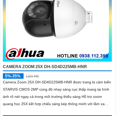
CAMERA ZOOM 25X DH-SD4D225MB-HNR
5%-35%
Liên Hệ
Camera Zoom 25X DH-SD4D225MB-HNR được trang bị cảm biến
STARVIS CMOS 2MP cùng độ nhạy sáng cực thấp mang lại hình
ảnh rõ nét ngay cả trong môi trường thiếu sáng Hỗ trợ zoom
quang học 25X kết hợp chiếu sáng kép thông minh với tầm xa
hồng ngoại 100m và LED ấm 50m Tính năng quay quét linh hoạt