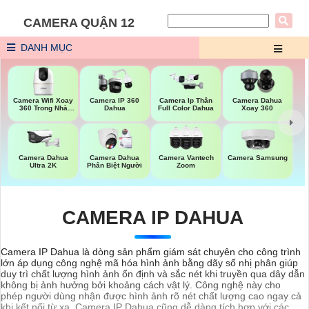
CAMERA QUẬN 12
DANH MỤC
Camera Wifi Xoay
Camera IP 360
Camera Ip Thân
Camera Dahua
360 Trong Nhà
Dahua
Full Color Dahua
Xoay 360
Dahua
Camera Dahua
Camera Dahua
Camera Vantech
Camera Samsung
Ultra 2K
Phân Biệt Người
Zoom
CAMERA IP DAHUA
Camera IP Dahua là dòng sản phẩm giám sát chuyên cho công trình
lớn áp dụng công nghệ mã hóa hình ảnh bằng dãy số nhị phân giúp
duy trì chất lượng hình ảnh ổn định và sắc nét khi truyền qua dây dẫn
không bị ảnh hưởng bởi khoảng cách vật lý. Công nghệ này cho
phép người dùng nhận được hình ảnh rõ nét chất lượng cao ngay cả
khi kết nối từ xa. Camera IP Dahua cũng dễ dàng tích hợp với các