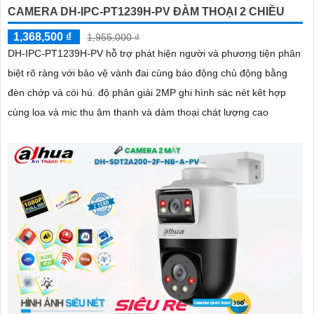
CAMERA DH-IPC-PT1239H-PV ĐÀM THOẠI 2 CHIỀU
1,368,500 ₫
1,955,000 ₫
DH-IPC-PT1239H-PV hỗ trợ phát hiện người và phương tiện phân
biệt rõ ràng với bảo vệ vành đai cùng báo động chủ động bằng
đèn chớp và còi hú. độ phân giải 2MP ghi hình sác nét kêt hợp
cùng loa và mic thu âm thanh và dàm thoại chát lượng cao