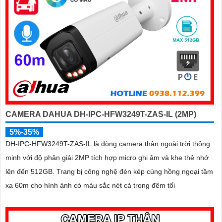
CAMERA DAHUA DH-IPC-HFW3249T-ZAS-IL (2MP)
5%-35%
DH-IPC-HFW3249T-ZAS-IL là dòng camera thân ngoài trời thông
minh với độ phân giải 2MP tích hợp micro ghi âm và khe thẻ nhớ
lên đến 512GB. Trang bị công nghệ đèn kép cùng hồng ngoại tầm
xa 60m cho hình ảnh có màu sắc nét cả trong đêm tối