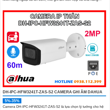
phân biệt chính xác giữa người và xe giúp giám sát hiệu quả và
giảm thiểu cảnh báo giả, hỗ trợ khe thẻ nhớ lên đến 512GB,
chuẩn chống nước IP67 giá rẻ
DH-IPC-HFW3241T-ZAS-S2 CAMERA GHI ÂM DAHUA
5%-35%
Camera DH-IPC-HFW3241T-ZAS-S2 là lựa chọn lý tưởng cho hệ