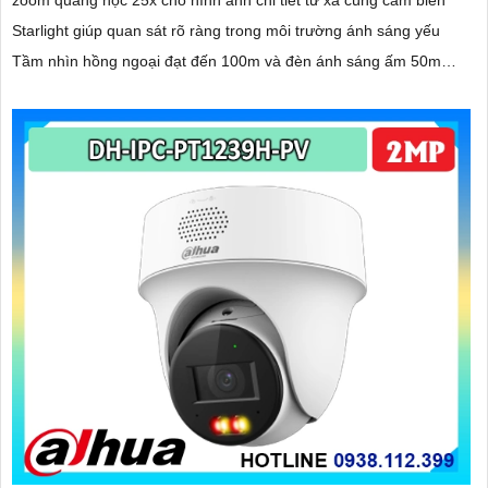
zoom quang học 25x cho hình ảnh chi tiết từ xa cùng cảm biến
Starlight giúp quan sát rõ ràng trong môi trường ánh sáng yếu
Tầm nhìn hồng ngoại đạt đến 100m và đèn ánh sáng ấm 50m
giúp hình ảnh ban đêm luôn sắc nét Camera hỗ trợ chống nước
IP67 cùng tốc độ khung hình 30fps@1080p ổn định