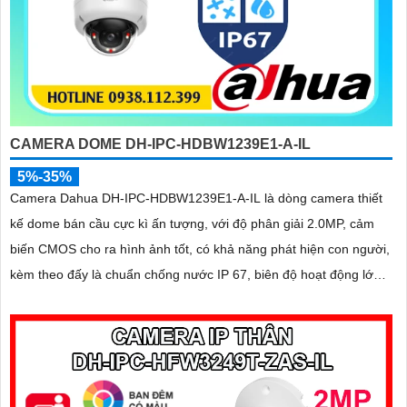
CAMERA DOME DH-IPC-HDBW1239E1-A-IL
5%-35%
Camera Dahua DH-IPC-HDBW1239E1-A-IL là dòng camera thiết
kế dome bán cầu cực kì ấn tượng, với độ phân giải 2.0MP, cảm
biến CMOS cho ra hình ảnh tốt, có khả năng phát hiện con người,
kèm theo đấy là chuẩn chống nước IP 67, biên độ hoạt động lớn
có thể lắp tại môi trường lạnh giá