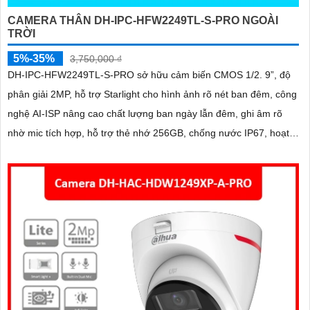
CAMERA THÂN DH-IPC-HFW2249TL-S-PRO NGOÀI
TRỜI
5%-35%
3,750,000 ₫
DH-IPC-HFW2249TL-S-PRO sở hữu cảm biến CMOS 1/2. 9”, độ
phân giải 2MP, hỗ trợ Starlight cho hình ảnh rõ nét ban đêm, công
nghệ AI-ISP nâng cao chất lượng ban ngày lẫn đêm, ghi âm rõ
nhờ mic tích hợp, hỗ trợ thẻ nhớ 256GB, chống nước IP67, hoạt
động ổn định ngoài trời