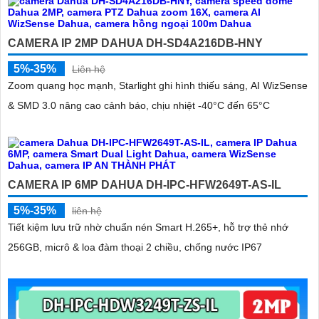
CAMERA IP 2MP DAHUA DH-SD4A216DB-HNY
5%-35%
Liên hệ
Zoom quang học mạnh, Starlight ghi hình thiếu sáng, AI WizSense
& SMD 3.0 nâng cao cảnh báo, chịu nhiệt -40°C đến 65°C
'
CAMERA IP 6MP DAHUA DH-IPC-HFW2649T-AS-IL
5%-35%
liên hệ
Tiết kiệm lưu trữ nhờ chuẩn nén Smart H.265+, hỗ trợ thẻ nhớ
256GB, micrô & loa đàm thoại 2 chiều, chống nước IP67