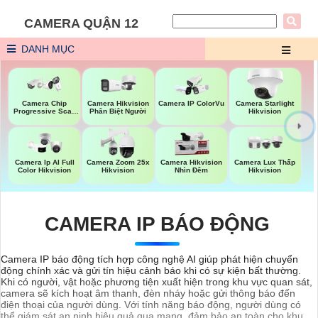
CAMERA QUẬN 12
DANH MỤC
Camera Chip
Camera Hikvision
Camera IP ColorVu
Camera Starlight
Progressive Scan
Phân Biệt Người
Hikvision
CMOS Hikvision
Camera Ip AI Full
Camera Zoom 25x
Camera Hikvision
Camera Lux Thấp
Color Hikvision
Hikvision
Nhìn Đêm
Hikvision
CAMERA IP BÁO ĐỘNG
Camera IP báo động tích hợp công nghệ AI giúp phát hiện chuyển
động chính xác và gửi tín hiệu cảnh báo khi có sự kiện bất thường.
Khi có người, vật hoặc phương tiện xuất hiện trong khu vực quan sát,
camera sẽ kích hoạt âm thanh, đèn nháy hoặc gửi thông báo đến
điện thoại của người dùng. Với tính năng báo động, người dùng có
thể giám sát an ninh hiệu quả qua mạng, đảm bảo an toàn cho khu