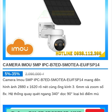
CAMERA IMOU 5MP IPC-B7ED-5MOTEA-EU/FSP14
5%-35%
2,090,000 ₫
Camera Imou 5MP IPC-B7ED-5MOTEA-EU/FSP14 mang đến
hình ảnh 2880 x 1620 rõ nét cùng ống kính 3. 6mm và zoom số
8x. Hệ thống quay quét ngang 340° dọc 90° loại bỏ điểm mù