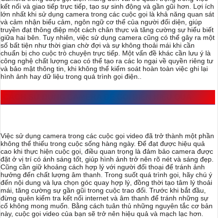
kết nối và giao tiếp trực tiếp, tạo sự sinh động và gần gũi hơn. Lợi ích
lớn nhất khi sử dụng camera trong các cuộc gọi là khả năng quan sát
và cảm nhận biểu cảm, ngôn ngữ cơ thể của người đối diện, giúp
truyền đạt thông điệp một cách chân thực và tăng cường sự hiểu biết
giữa hai bên. Tuy nhiên, việc sử dụng camera cũng có thể gây ra một
số bất tiện như thời gian chờ đợi và sự không thoải mái khi cần
chuẩn bị cho cuộc trò chuyện trực tiếp. Một vấn đề khác cần lưu ý là
công nghệ chất lượng cao có thể tạo ra các lo ngại về quyền riêng tư
và bảo mật thông tin, khi không thể kiểm soát hoàn toàn việc ghi lại
hình ảnh hay dữ liệu trong quá trình gọi điện..
CÁCH SỬ DỤNG CAMERA ĐỂ GỌI ĐIỆN HIỆU QUẢ
Việc sử dụng camera trong các cuộc gọi video đã trở thành một phần
không thể thiếu trong cuộc sống hàng ngày. Để đạt được hiệu quả
cao khi thực hiện cuộc gọi, điều quan trọng là đảm bảo camera được
đặt ở vị trí có ánh sáng tốt, giúp hình ảnh trở nên rõ nét và sáng đẹp.
Cũng cần giữ khoảng cách hợp lý với người đối thoại để tránh ảnh
hưởng đến chất lượng âm thanh. Trong suốt quá trình gọi, hãy chú ý
đến nội dung và lựa chọn góc quay hợp lý, đồng thời tạo tâm lý thoải
mái, tăng cường sự gần gũi trong cuộc trao đổi. Trước khi bắt đầu,
đừng quên kiểm tra kết nối internet và âm thanh để tránh những sự
cố không mong muốn. Bằng cách tuân thủ những nguyên tắc cơ bản
này, cuộc gọi video của bạn sẽ trở nên hiệu quả và mạch lạc hơn.