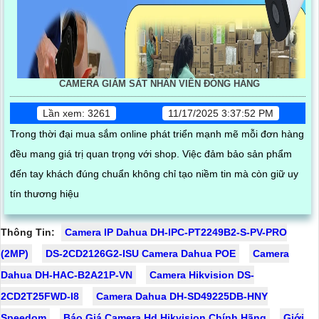
CAMERA GIÁM SÁT NHÂN VIÊN ĐÓNG HÀNG
Lần xem: 3261
11/17/2025 3:37:52 PM
Trong thời đại mua sắm online phát triển mạnh mẽ mỗi đơn hàng
đều mang giá trị quan trọng với shop. Việc đảm bảo sản phẩm
đến tay khách đúng chuẩn không chỉ tạo niềm tin mà còn giữ uy
tín thương hiệu
Thông Tin:
Camera IP Dahua DH-IPC-PT2249B2-S-PV-PRO
(2MP)
DS-2CD2126G2-ISU Camera Dahua POE
Camera
Dahua DH-HAC-B2A21P-VN
Camera Hikvision DS-
2CD2T25FWD-I8
Camera Dahua DH-SD49225DB-HNY
Speedom
Báo Giá Camera Hd Hikvision Chính Hãng
Giới