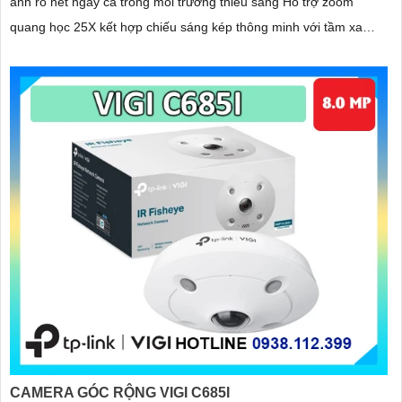
ảnh rõ nét ngay cả trong môi trường thiếu sáng Hỗ trợ zoom
quang học 25X kết hợp chiếu sáng kép thông minh với tầm xa
hồng ngoại 100m và LED ấm 50m Tính năng quay quét linh hoạt
cùng chuẩn chống nước IP67 giúp quan sát ổn định ngoài trời
CAMERA GÓC RỘNG VIGI C685I