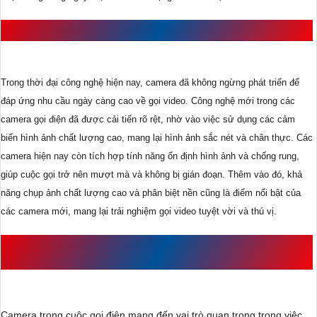
CÔNG NGHỆ MỚI TRONG CAMERA CHO VIỆC GỌI ĐIỆN
Trong thời đại công nghệ hiện nay, camera đã không ngừng phát triển để
đáp ứng nhu cầu ngày càng cao về gọi video. Công nghệ mới trong các
camera gọi điện đã được cải tiến rõ rệt, nhờ vào việc sử dụng các cảm
biến hình ảnh chất lượng cao, mang lại hình ảnh sắc nét và chân thực. Các
camera hiện nay còn tích hợp tính năng ổn định hình ảnh và chống rung,
giúp cuộc gọi trở nên mượt mà và không bị gián đoạn. Thêm vào đó, khả
năng chụp ảnh chất lượng cao và phân biệt nền cũng là điểm nổi bật của
các camera mới, mang lại trải nghiệm gọi video tuyệt vời và thú vị.
ƯU ĐIỂM VÀ NHƯỢC ĐIỂM CỦA CAMERA TRONG VIỆC
GỌI ĐIỆN
Camera trong cuộc gọi điện mang đến vai trò quan trọng trong việc