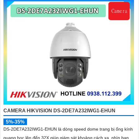
'
CAMERA HIKVISION DS-2DE7A232IWG1-EHUN
5%-35%
DS-2DE7A232IWG1-EHUN là dòng speed dome trang bị ống kính
quang học lên đến 32X giúp giám sát khoảng cách xa, nhìn ban