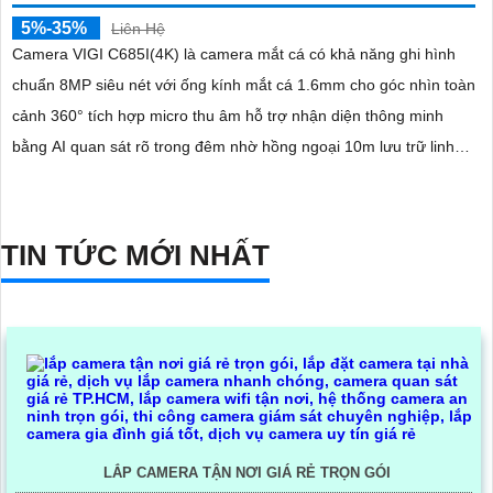
5%-35%
Liên Hệ
Camera VIGI C685I(4K) là camera mắt cá có khả năng ghi hình
chuẩn 8MP siêu nét với ống kính mắt cá 1.6mm cho góc nhìn toàn
cảnh 360° tích hợp micro thu âm hỗ trợ nhận diện thông minh
bằng AI quan sát rõ trong đêm nhờ hồng ngoại 10m lưu trữ linh
hoạt qua microSD 256GB NVR NAS FTP cấp nguồn qua PoE
hoặc DC 12V
TIN TỨC MỚI NHẤT
LẮP CAMERA TẬN NƠI GIÁ RẺ TRỌN GÓI