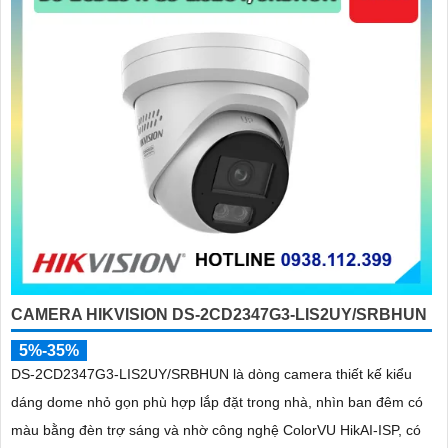
CAMERA HIKVISION DS-2CD2347G3-LIS2UY/SRBHUN
5%-35%
DS-2CD2347G3-LIS2UY/SRBHUN là dòng camera thiết kế kiểu
dáng dome nhỏ gọn phù hợp lắp đặt trong nhà, nhìn ban đêm có
màu bằng đèn trợ sáng và nhờ công nghệ ColorVU HikAI-ISP, có