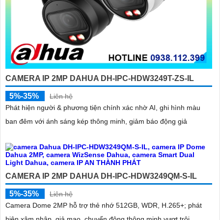
CAMERA IP 2MP DAHUA DH-IPC-HDW3249T-ZS-IL
5%-35%
Liên hệ
Phát hiện người & phương tiện chính xác nhờ AI, ghi hình màu
ban đêm với ánh sáng kép thông minh, giảm báo động giả
CAMERA IP 2MP DAHUA DH-IPC-HDW3249QM-S-IL
5%-35%
Liên hệ
Camera Dome 2MP hỗ trợ thẻ nhớ 512GB, WDR, H.265+; phát
hiện xâm nhập, giả mạo, chuyển động thông minh vượt trội