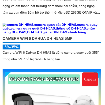
động và âm thanh bất thường đàm thoại hai chiều, hồng ngoại
tầm xa ban đêm 10m hỗ trợ thẻ nhớ MicroSD 256GB ONVIF và
điều khiển từ xa qua ứng dụng DMSS
CAMERA WIFI 6 DAHUA DH-H5AS 5MP
5%-35%
Camera WiFi 6 DaHua DH-H5AS là dòng camera quay quét 355°
trong nhà 5MP hỗ trợ Wi-Fi 6 băng tần