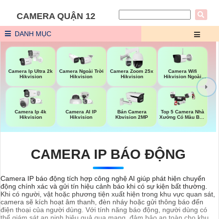
CAMERA QUẬN 12
DANH MỤC
Camera Wifi
Camera Ip Ultra 2k
Camera Ngoài Trời
Camera Zoom 25x
Hikvision Ngoài
Hikvision
Hikvision
Hikvision
Trời
Top 5 Camera Nhà
Camera Ip 4k
Camera AI IP
Bán Camera
Xưởng Có Màu Ban
Hikvision
Hikvision
Kbvision 2MP
Đêm
CAMERA IP BÁO ĐỘNG
Camera IP báo động tích hợp công nghệ AI giúp phát hiện chuyển
động chính xác và gửi tín hiệu cảnh báo khi có sự kiện bất thường.
Khi có người, vật hoặc phương tiện xuất hiện trong khu vực quan sát,
camera sẽ kích hoạt âm thanh, đèn nháy hoặc gửi thông báo đến
điện thoại của người dùng. Với tính năng báo động, người dùng có
thể giám sát an ninh hiệu quả qua mạng, đảm bảo an toàn cho khu