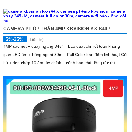
CAMERA PT ỐP TRẦN 4MP KBVISION KX-S44P
5%-35%
Liên hệ
4MP sắc nét + quay ngang 345° – bao quát chi tiết toàn không
gian LED ấm + hồng ngoại 30m – Full Color ban đêm linh hoạt Còi
hú + đèn chớp 10 âm tùy chỉnh – cảnh báo chủ động tức thì