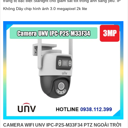
trang bị đặc biệt Starlight cho giám sát tốt trong ánh sáng yếu. IP
Không Dây chip hình ảnh 3.0 megapixel 2k lite
CAMERA WIFI UNV IPC-P2S-M33F34 PTZ NGOÀI TRỜI