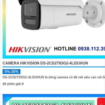
CAMERA HIKVISION DS-2CD2T83G2-4LI2UHUN
5%-35%
DS-2CD2T83G2-4LI2UHUN là dòng camera có độ nét siêu cao với ố
độ phân giải 8