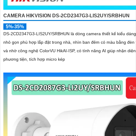
CAMERA HIKVISION DS-2CD2347G3-LIS2UY/SRBHUN
5%-35%
DS-2CD2347G3-LIS2UY/SRBHUN là dòng camera thiết kế kiểu dán
nhỏ gọn phù hợp lắp đặt trong nhà, nhìn ban đêm có màu bằng đèn 
và nhờ công nghệ ColorVU HikAI-ISP, có tính năng AI giúp nhận diện
phương tiện, tích hợp micro kép