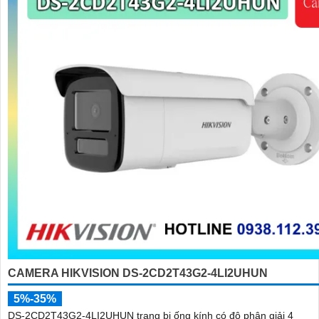
CAMERA HIKVISION DS-2CD2T43G2-4LI2UHUN
5%-35%
DS-2CD2T43G2-4LI2UHUN trang bị ống kính có độ phân giải 4