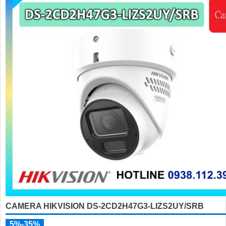
CAMERA HIKVISION DS-2CD2H47G3-LIZS2UY/SRB
5%-35%