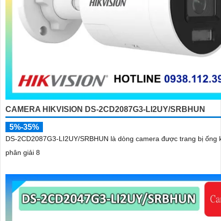
CAMERA HIKVISION DS-2CD2087G3-LI2UY/SRBHUN
5%-35%
DS-2CD2087G3-LI2UY/SRBHUN là dòng camera được trang bị ống k
phân giải 8