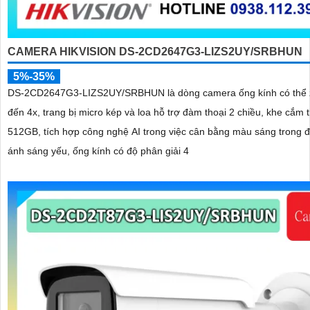
CAMERA HIKVISION DS-2CD2647G3-LIZS2UY/SRBHUN
5%-35%
DS-2CD2647G3-LIZS2UY/SRBHUN là dòng camera ống kính có thể 
đến 4x, trang bị micro kép và loa hỗ trợ đàm thoại 2 chiều, khe cắm 
512GB, tích hợp công nghệ AI trong việc cân bằng màu sáng trong đ
ánh sáng yếu, ống kính có độ phân giải 4