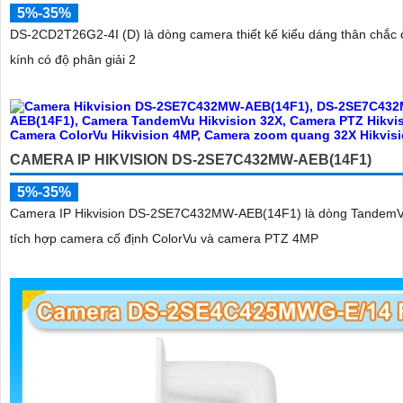
5%-35%
DS-2CD2T26G2-4I (D) là dòng camera thiết kế kiểu dáng thân chắc 
kính có độ phân giải 2
CAMERA IP HIKVISION DS-2SE7C432MW-AEB(14F1)
5%-35%
Camera IP Hikvision DS-2SE7C432MW-AEB(14F1) là dòng TandemV
tích hợp camera cố định ColorVu và camera PTZ 4MP