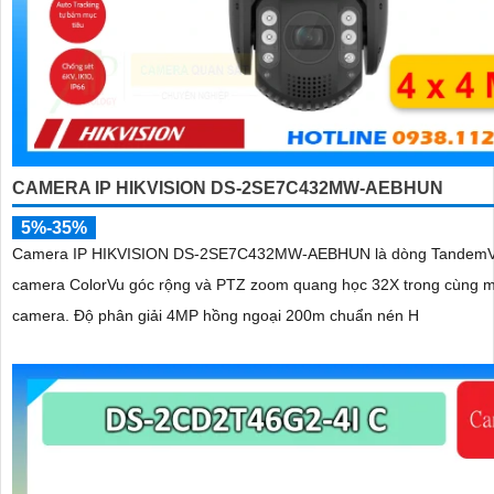
CAMERA IP HIKVISION DS-2SE7C432MW-AEBHUN
5%-35%
Camera IP HIKVISION DS-2SE7C432MW-AEBHUN là dòng TandemV
camera ColorVu góc rộng và PTZ zoom quang học 32X trong cùng m
camera. Độ phân giải 4MP hồng ngoại 200m chuẩn nén H