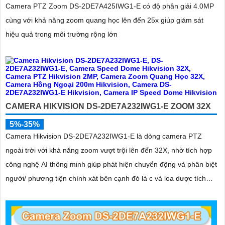
Camera PTZ Zoom DS-2DE7A425IWG1-E có độ phân giải 4.0MP
cùng với khả năng zoom quang học lên đến 25x giúp giám sát
hiệu quả trong môi trường rộng lớn
CAMERA HIKVISION DS-2DE7A232IWG1-E ZOOM 32X
5%-35%
Camera Hikvision DS-2DE7A232IWG1-E là dòng camera PTZ
ngoài trời với khả năng zoom vượt trội lên đến 32X, nhờ tích hợp
công nghệ AI thông minh giúp phát hiện chuyển động và phân biệt
người/ phương tiện chính xát bên cạnh đó là c và loa dược tích
hợp mang đến trãi nghiệm giám sát có âm thanh