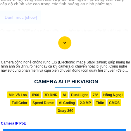
cấp độ chính xác cao trong các tình huống an ninh phức tạp.
Camera IP POE giúp giảm thiểu sự phức tạp trong việc lắp đặt và tiết
kiệm chi phí cáp vì không cần phải kéo riêng cáp nguồn và cáp
mạng. Dòng camera này chính là sự lựa chọn lý tưởng cho các hệ
thống giám sát hiện đại, mang lại sự tiện lợi, ổn định và tiết kiệm chi
phí cho người sử dụng. Dưới đây là một số đề xuất lắp camera IP
POE giá rẻ chất lượng dành cho bạn tham khảo!
Camera công nghệ chống rung EIS (Electronic Image Stabilization) giúp mang lại
hình ảnh ổn định, rõ nét ngay cả khi camera di chuyển hoặc bị rung. Công nghệ
này sử dụng phần mềm và cảm biến chuyển động (con quay hồi chuyển) để phát
hiện và điều chỉnh các rung lắc, giảm thiểu hiện tượng mờ nhòe trong video
CAMERA AI IP HIKVISION
Mic Và Loa
IP66
3D DNR
AI
Dual Light
78°
Hồng Ngoại
Full Color
Speed Dome
AI Coding
2.0 MP
Thân
CMOS
Xoay 360
Camera IP PoE