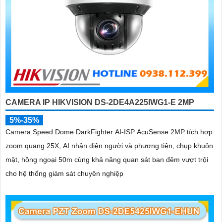
CAMERA IP HIKVISION DS-2DE4A225IWG1-E 2MP
5%-35%
Camera Speed Dome DarkFighter AI-ISP AcuSense 2MP tích hợp
zoom quang 25X, AI nhận diện người và phương tiện, chụp khuôn
mặt, hồng ngoại 50m cùng khả năng quan sát ban đêm vượt trội
cho hệ thống giám sát chuyên nghiệp