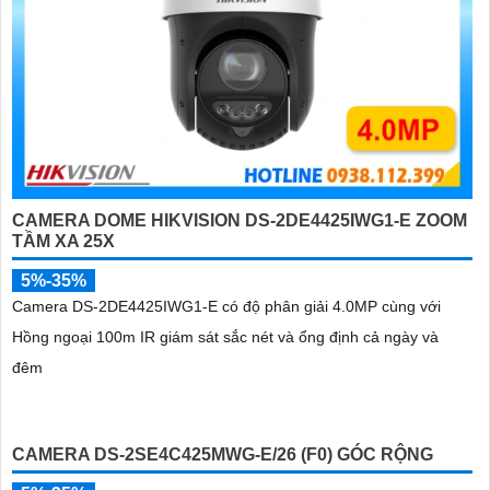
CAMERA DOME HIKVISION DS-2DE4425IWG1-E ZOOM
TẦM XA 25X
5%-35%
Camera DS-2DE4425IWG1-E có độ phân giải 4.0MP cùng với
Hồng ngoại 100m IR giám sát sắc nét và ổng định cả ngày và
đêm
CAMERA DS-2SE4C425MWG-E/26 (F0) GÓC RỘNG