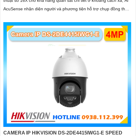
thuật số 16X cho khả năng quan sát chi tiết ở khoảng cách xa, AI
AcuSense nhận diện người và phương tiện hỗ trợ chụp đồng thời
tối đa 5 khuôn mặt
CAMERA IP HIKVISION DS-2DE4415IWG1-E SPEED