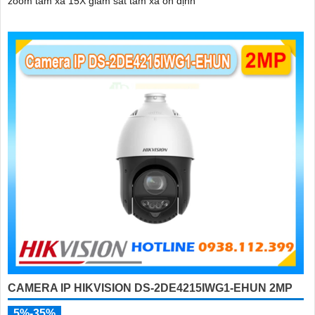
zoom tầm xa 15X giám sát tầm xa ổn định
CAMERA IP HIKVISION DS-2DE4215IWG1-EHUN 2MP
5%-35%