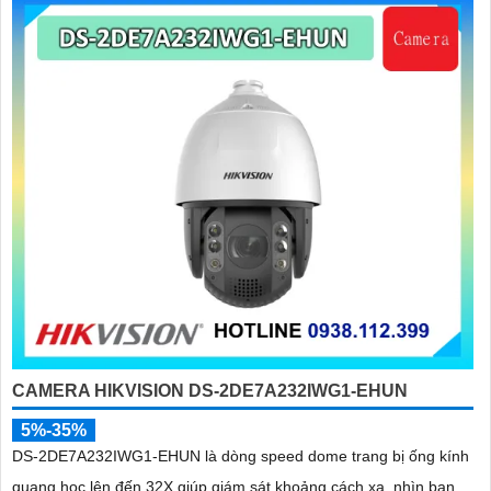
'
CAMERA HIKVISION DS-2DE7A232IWG1-EHUN
5%-35%
DS-2DE7A232IWG1-EHUN là dòng speed dome trang bị ống kính
quang học lên đến 32X giúp giám sát khoảng cách xa, nhìn ban