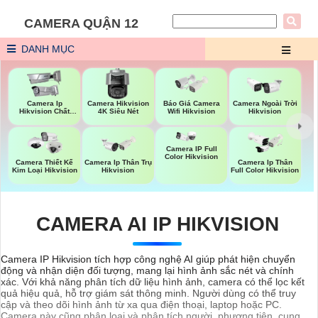
CAMERA QUẬN 12
DANH MỤC
Báo Giá Camera
Camera Ip
Camera Hikvision
Camera Ngoài Trời
Wifi Hikvision
Hikvision Chất
4K Siêu Nét
Hikvision
Lượng
Camera IP Full
Color Hikvision
Camera Thiết Kế
Camera Ip Thân Trụ
Camera Ip Thân
Kim Loại Hikvision
Hikvision
Full Color Hikvision
CAMERA AI IP HIKVISION
Camera IP Hikvision tích hợp công nghệ AI giúp phát hiện chuyển
động và nhận diện đối tượng, mang lại hình ảnh sắc nét và chính
xác. Với khả năng phân tích dữ liệu hình ảnh, camera có thể lọc kết
quả hiệu quả, hỗ trợ giám sát thông minh. Người dùng có thể truy
cập và theo dõi hình ảnh từ xa qua điện thoại, laptop hoặc PC.
Camera này cũng phân loại và phân tích người, phương tiện, cung