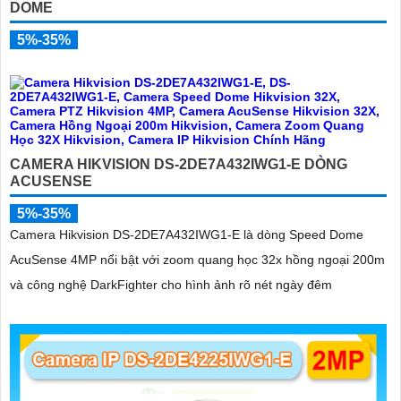
DOME
5%-35%
CAMERA HIKVISION DS-2DE7A432IWG1-E DÒNG
ACUSENSE
5%-35%
Camera Hikvision DS-2DE7A432IWG1-E là dòng Speed Dome
AcuSense 4MP nổi bật với zoom quang học 32x hồng ngoại 200m
và công nghệ DarkFighter cho hình ảnh rõ nét ngày đêm