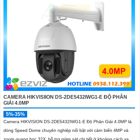
CAMERA HIKVISIION DS-2DE5432IWG1-E ĐỘ PHÂN
GIẢI 4.0MP
5%-35%
Camera HIKVISION DS-2DE5432IWG1-E Độ Phân Giải 4.0MP là
dòng Speed Dome chuyên nghiệp nổi bật với cảm biến 4MP và
zoom quang học 32X, hỗ trợ giám sát chi tiết ở khoảng cách xa