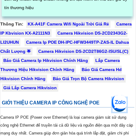
tín thương hiệu
Thông Tin:
KX-A41F Camera Wifi Ngoài Trời Giá Rẻ
Camera
IP Kbvision KX-A2111N3
Camera Hikvision DS-2CD2343G2-
LI2UHUN
Camera Ip POE DH-IPC-HFW3449TP-ZAS-IL Dahua
Chất Lượng 🌟
Camera Hikvision DS-2CD2T86G2-ISU/SL(C)
Báo Giá Camera Ip Hikvision Chính Hãng
Lắp Camera
Thương Hiệu Hikvision Chính Hãng
Báo Giá Camera Hd
Hikvision Chính Hãng
Báo Giá Trọn Bộ Camera Hikvision
Giá Lắp Camera Hikvision
GIỚI THIỆU CAMERA IP CÔNG NGHỆ POE
Camera IP POE (Power over Ethernet) là loại camera giám sát sử dụng
công nghệ Ethernet để truyền tải cả dữ liệu và nguồn điện qua một dây cáp
mạng duy nhất. Camera giúp đơn giản hóa quá trình lắp đặt, giảm chi phí