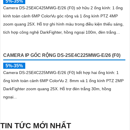
5%-35%
Camera DS-2SE4C425MWG-E/26 (F0) sở hữu 2 ống kính: 1 ống
kính toàn cảnh 6MP ColorVu góc rộng và 1 ống kính PTZ 4MP
zoom quang 25X. Hỗ trợ ghi hình màu trong điều kiện thiếu sáng,
tích hợp công nghệ DarkFighter, hồng ngoại 100m, đèn trắng
30m, Face Capture, chống rung EIS và chuẩn nén H
CAMERA IP GÓC RỘNG DS-2SE4C225MWG-E/26 (F0)
5%-35%
Camera DS-2SE4C225MWG-E/26 (F0) kết hợp hai ống kính: 1
ống kính toàn cảnh 6MP ColorVu 2. 8mm và 1 ống kính PTZ 2MP
DarkFighter zoom quang 25X. Hỗ trợ đèn trắng 30m, hồng
ngoại...
TIN TỨC MỚI NHẤT