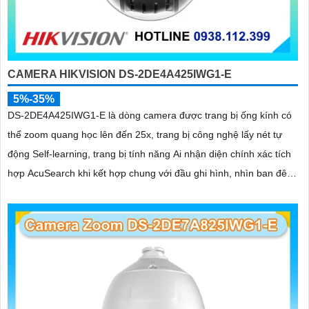
CAMERA HIKVISION DS-2DE4A425IWG1-E
5%-35%
DS-2DE4A425IWG1-E là dòng camera được trang bị ống kính có
thể zoom quang học lên đến 25x, trang bị công nghệ lấy nét tự
động Self-learning, trang bị tính năng Ai nhận diện chính xác tích
hợp AcuSearch khi kết hợp chung với đầu ghi hình, nhìn ban đêm
bằng hồng ngoại 50m