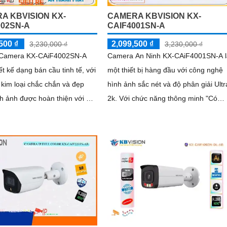
A KBVISION KX-
CAMERA KBVISION KX-
002SN-A
CAIF4001SN-A
500 ₫
2,099,500 ₫
3,230,000 ₫
3,230,000 ₫
ị Camera KX-CAiF4002SN-A
Camera An Ninh KX-CAiF4001SN-A l
ết kế dạng bán cầu tinh tế, với
một thiết bị hàng đầu với công nghệ
u kim loại chắc chắn và đẹp
hình ảnh sắc nét và độ phân giải Ultr
2k. Với chức năng thông minh "Có
i Ultra 2k, đảm bảo chất
Màu Ban Đêm", giúp hình ảnh vẫn rõ
nh sắc nét
nét và chất lượng ngay cả trong điều
kiện thiếu ánh sáng