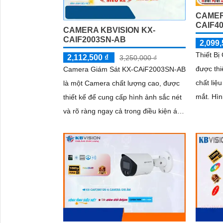
CAMER
CAIF4
CAMERA KBVISION KX-
CAIF2003SN-AB
2,099,
Thiết B
2,112,500 ₫
3,250,000 ₫
được thi
Camera Giám Sát KX-CAiF2003SN-AB
chất liệ
là một Camera chất lượng cao, được
mắt. Hình ảnh được hoàn thiện với độ
thiết kế để cung cấp hình ảnh sắc nét
phân giả
và rõ ràng ngay cả trong điều kiện ánh
lượng hì
sáng yếu. Với khả năng xem hình...