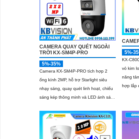
CAMER
CAMERA QUAY QUÉT NGOÀI
5%-3
TRỜI KX-SM4P-PRO
KX-C800
'
5%-35%
vỏ kim l
Camera KX-SM4P-PRO tích hợp 2
năng tản
ống kính 2MP, hỗ trợ Starlight siêu
hợp lắp 
nhạy sáng, quay quét linh hoạt, chiếu
Thiết kế
sáng kép thông minh và LED ánh sáng
tiết kiệ
ấm 30m. Công nghệ AI-ISP kết hợp
dùng
cảm biến lớn tối ưu hình ảnh ban đêm