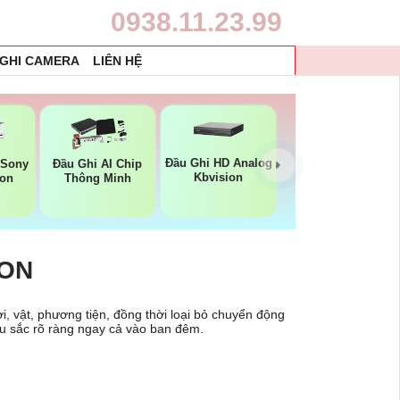
0938.11.23.99
 GHI CAMERA
LIÊN HỆ
Đầu Ghi HD Analog
 Sony
Đầu Ghi AI Chip
Kbvision
ion
Thông Minh
ION
i, vật, phương tiện, đồng thời loại bỏ chuyển động
àu sắc rõ ràng ngay cả vào ban đêm.