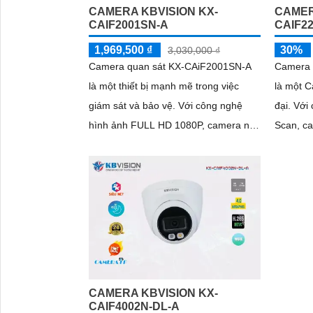
CAMERA KBVISION KX-
CAMER
CAIF2001SN-A
CAIF2
1,969,500 ₫
30%
3,030,000 ₫
Camera quan sát KX-CAiF2001SN-A
Camera 
là một thiết bị mạnh mẽ trong việc
là một C
giám sát và bảo vệ. Với công nghệ
đại. Với cảm biến CMOS Progressive
hình ảnh FULL HD 1080P, camera này
Scan, c
mang đến hình ảnh sắc nét và chất
ban đêm
lượng cao
như ban
đến 30
CAMERA KBVISION KX-
CAIF4002N-DL-A