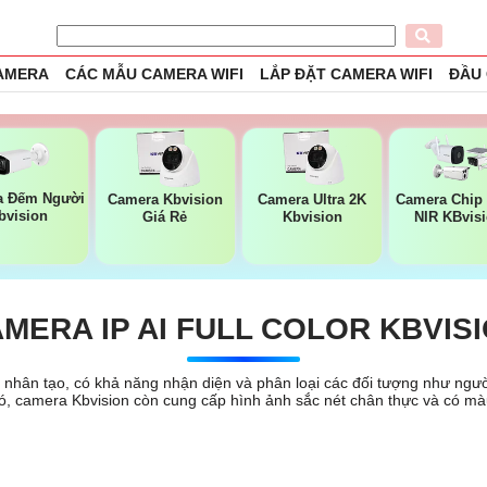
CAMERA
CÁC MẪU CAMERA WIFI
LẮP ĐẶT CAMERA WIFI
ĐẦU
a Đếm Người
Camera Kbvision
Camera Ultra 2K
Camera Chip
bvision
Giá Rẻ
Kbvision
NIR KBvis
MERA IP AI FULL COLOR KBVIS
uệ nhân tạo, có khả năng nhận diện và phân loại các đối tượng như ngườ
 đó, camera Kbvision còn cung cấp hình ảnh sắc nét chân thực và có m