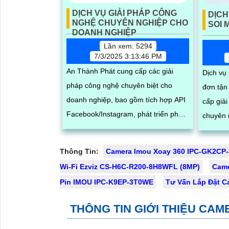
DỊCH VỤ GIẢI PHÁP CÔNG
DỊCH
NGHỆ CHUYÊN NGHIỆP CHO
SOI 
DOANH NGHIỆP
Lần xem: 5294
7/3/2025 3:13:46 PM
An Thành Phát cung cấp các giải
Dịch vụ
pháp công nghệ chuyên biệt cho
đơn tận
doanh nghiệp, bao gồm tích hợp API
cấp giả
Facebook/Instagram, phát triển phần
chuyên 
mềm theo yêu cầu và tư vấn hệ
kiểm soá
thống số. Chúng tôi hỗ trợ các đối tác
rõ nét. Hệ thống bao gồm camera
Thông Tin:
Camera Imou Xoay 360 IPC-GK2CP
bên thứ ba xây dựng, vận hành và
chuyên 
Wi-Fi Ezviz CS-H6C-R200-8H8WFL (8MP)
Cam
mở rộng hệ thống trên nền tảng
hàng, t
Pin IMOU IPC-K9EP-3T0WE
Tư Vấn Lắp Đặt C
mạng xã hội, giúp tối ưu hóa quy
kiện thi
trình kinh doanh và kết nối khách
kho hàn
THÔNG TIN GIỚI THIỆU CAM
hàng hiệu quả trong thời đại số
định và 