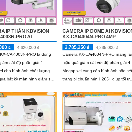
hoặc chói nắng
A IP THÂN KBVISION
CAMERA IP DOME AI KBVISIO
4003N-PRO AI
KX-CAI4004N-PRO 4MP
000 ₫
2,785,250 ₫
4,620,000 ₫
4,285,000 ₫
KX-CAi4003N-PRO là dòng
Camera KX-CAi4004N-PRO mang lại
iám sát độ phân giải 4
hiệu quả giám sát với độ phân giải 4
l cho hình ảnh chất lượng
Megapixel cung cấp hình ảnh sắc nét
qua bất kỳ màn hình giám sát
trang bị chuẩn nén H265+ giúp tối ưu
g với đó là các tính năng
hình ảnh và tiết kiệm dung lượng lưu
nh như phát hiện hàng rào
trữ. Bên cạnh đó camera còn đem lại
nhập và phân biệt người/xe
khả năng phát hiện thông minh như
s), cùng khả năng tìm kiếm
hàng rào ảo, xâm nhập, và phân biệt
thông minh giúp nâng cao hiệu
người/xe (SMD Plus) bảo vệ an ninh
 sát an ninh
hiệu quả