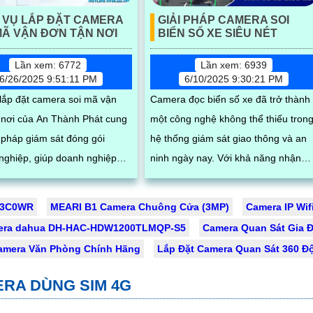
 VỤ LẮP ĐẶT CAMERA
GIẢI PHÁP CAMERA SOI
MÃ VẬN ĐƠN TẬN NƠI
BIỂN SỐ XE SIÊU NÉT
Lần xem: 6772
Lần xem: 6939
6/26/2025 9:51:11 PM
6/10/2025 9:30:21 PM
 lắp đặt camera soi mã vận
Camera đọc biển số xe đã trở thành
 nơi của An Thành Phát cung
một công nghệ không thể thiếu tron
i pháp giám sát đóng gói
hệ thống giám sát giao thông và an
nghiệp, giúp doanh nghiệp
ninh ngày nay. Với khả năng nhận
t quy trình, lưu trữ hình ảnh
diện và xử lý thông tin biển số một
cách tự động, những camera này
-3C0WR
MEARI B1 Camera Chuông Cửa (3MP)
Camera IP Wif
dụng, phần mềm quản lý đơn
mang lại nhiều lợi ích đáng kể, từ vi
era dahua DH-HAC-HDW1200TLMQP-S5
Camera Quan Sát Gia Đ
hiết bị quét mã vạch cùng phụ
quản lý phương tiện đến việc nâng
amera Văn Phòng Chính Hãng
Lắp Đặt Camera Quan Sát 360 Đ
 công, lắp đặt hoàn chỉnh tại
cao hiệu quả an ninh
g, đảm bảo hoạt động ổn
ERA DÙNG SIM 4G
hỗ trợ kỹ thuật tận nơi