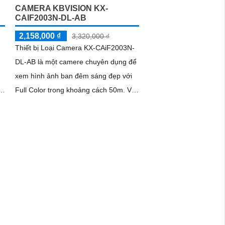
CAMERA KBVISION KX-
CAIF2003N-DL-AB
2,158,000 ₫
3,320,000 ₫
Thiết bị Loại Camera KX-CAiF2003N-
DL-AB là một camere chuyên dụng để
xem hình ảnh ban đêm sáng đẹp với
Full Color trong khoảng cách 50m. Với
công nghệ hình ảnh sắc nét Full HD...