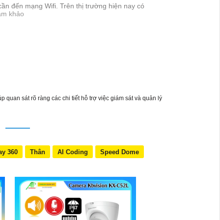
ần đến mạng Wifi. Trên thị trường hiện nay có
ham khảo
uan sát rõ ràng các chi tiết hỗ trợ việc giám sát và quản lý
N
ay 360
Thân
AI Coding
Speed Dome