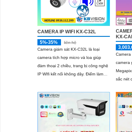
CAMER
CAMERA IP WIFI KX-C32L
KX-CAI
5%-35%
liên hệ
3,003,
Camera giám sát KX-C32L là loại
Camera 
camera tích hợp micro và loa giúp
camera g
đàm thoại 2 chiều, trang bị công nghệ
Megapixe
IP WIfi kết nối không dây. Điểm làm
sắc nét 
cho camera này được bán nhiều hơn
nào. Cùn
là camera trang bị ánh sáng kép để
thông mi
giám sát ban đêm
ảo, xâm 
(SMD Plu
sự kiện 
quả giám