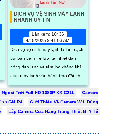
DỊCH VỤ VỆ SINH MÁY LẠNH
NHANH UY TÍN
Lần xem: 10436
4/15/2025 9:41:03 AM
Dịch vụ vệ sinh máy lạnh là làm sạch
g
bụi bẩn bám trê lưới tải nhiệt dàn
nóng dàn lạnh và tấm lọc không khí
giúp máy lạnh vận hành trao đổi nhiệt
trong phòng tốt hơn nâng cao hiệu
i Ngoài Trời Full HD 1080P KX-C21L
Camera
suất vần hành của máy lạnh đồng
ệc
ình Giá Rẻ
thời tiết kiệm điện và tạo không khí
Giới Thiệu Về Camera Wifi Dùng
trong lành chống mùi hôi
ộ
Lắp Camera Cửa Hàng Trang Thiết Bị Y Tế