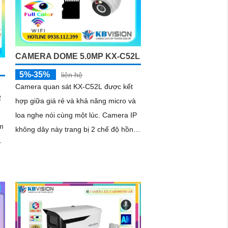
CAMERA DOME 5.0MP KX-C52L
5%-35%
liên hệ
Camera quan sát KX-C52L được kết
R
hợp giữa giá rẻ và khả năng micro và
loa nghe nói cùng một lúc. Camera IP
m
không dây này trang bị 2 chế độ hồng
ngoại và led trợ sáng giúp giám sát
ng
ban đêm hiệu quả, thiết kế dome nhỏ
gọn cho ra gốc nhìn rộng đáng để
c
tham khảo