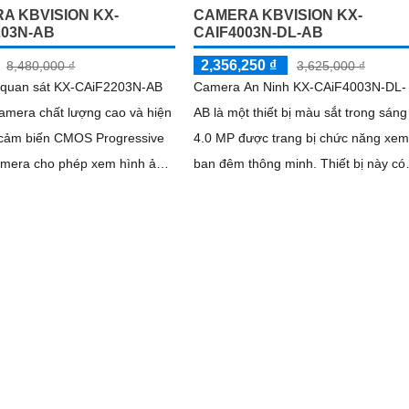
A KBVISION KX-
CAMERA KBVISION KX-
203N-AB
CAIF4003N-DL-AB
2,356,250 ₫
8,480,000 ₫
3,625,000 ₫
quan sát KX-CAiF2203N-AB
Camera An Ninh KX-CAiF4003N-DL-
amera chất lượng cao và hiện
AB là một thiết bị màu sắt trong sáng
4.0 MP được trang bị chức năng xem
amera cho phép xem hình ảnh
ban đêm thông minh. Thiết bị này có
 màu sắc rõ ràng và sáng
khả năng hiển thị màu sắc cả vào
 ngày trong khoảng cách lên
ban...
m