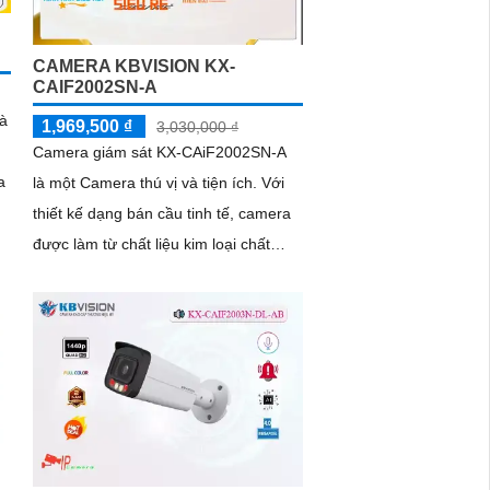
CAMERA KBVISION KX-
CAIF2002SN-A
à
1,969,500 ₫
3,030,000 ₫
Camera giám sát KX-CAiF2002SN-A
a
là một Camera thú vị và tiện ích. Với
thiết kế dạng bán cầu tinh tế, camera
được làm từ chất liệu kim loại chất
lượng cao, mang đến vẻ ngoài sang
trọng và đẳng cấp