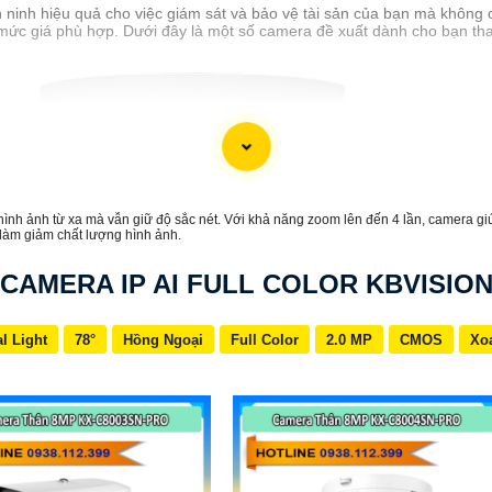
ninh hiệu quả cho việc giám sát và bảo vệ tài sản của bạn mà không c
 mức giá phù hợp. Dưới đây là một số camera đề xuất dành cho bạn t
 ảnh từ xa mà vẫn giữ độ sắc nét. Với khả năng zoom lên đến 4 lần, camera giúp q
làm giảm chất lượng hình ảnh.
CAMERA IP AI FULL COLOR KBVISIO
l Light
78°
Hồng Ngoại
Full Color
2.0 MP
CMOS
Xo