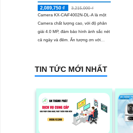
2,089,750 ₫
3,215,000 ₫
Camera KX-CAiF4002N-DL-A là một
Camera chất lượng cao, với độ phân
giải 4.0 MP, đảm bảo hình ảnh sắc nét
cả ngày và đêm. Ấn tượng ơn với
những thông số là camera này có khả
năng...
TIN TỨC MỚI NHẤT