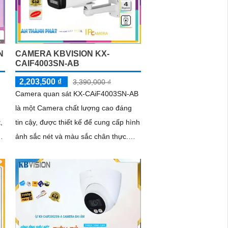
N
CAMERA KBVISION KX-
CAIF4003SN-AB
2,203,500 ₫
3,390,000 ₫
Camera quan sát KX-CAiF4003SN-AB
là một Camera chất lượng cao đáng
,
tin cậy, được thiết kế để cung cấp hình
ảnh sắc nét và màu sắc chân thực.
Với độ phân giải cao và góc nhìn...