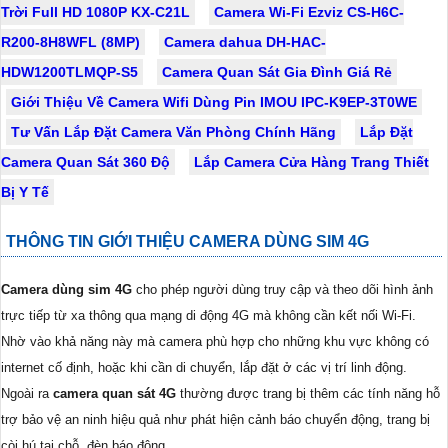
Trời Full HD 1080P KX-C21L
Camera Wi-Fi Ezviz CS-H6C-
R200-8H8WFL (8MP)
Camera dahua DH-HAC-
HDW1200TLMQP-S5
Camera Quan Sát Gia Đình Giá Rẻ
Giới Thiệu Về Camera Wifi Dùng Pin IMOU IPC-K9EP-3T0WE
Tư Vấn Lắp Đặt Camera Văn Phòng Chính Hãng
Lắp Đặt
Camera Quan Sát 360 Độ
Lắp Camera Cửa Hàng Trang Thiết
Bị Y Tế
THÔNG TIN GIỚI THIỆU CAMERA DÙNG SIM 4G
Camera dùng sim 4G
cho phép người dùng truy cập và theo dõi hình ảnh
trực tiếp từ xa thông qua mạng di động 4G mà không cần kết nối Wi-Fi.
Nhờ vào khả năng này mà camera phù hợp cho những khu vực không có
internet cố định, hoặc khi cần di chuyển, lắp đặt ở các vị trí linh động.
Ngoài ra
camera quan sát 4G
thường được trang bị thêm các tính năng hỗ
trợ bảo vệ an ninh hiệu quả như phát hiện cảnh báo chuyển động, trang bị
còi hú tại chỗ, đèn báo động, ...