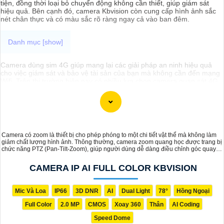
tiện, đồng thời loại bỏ chuyển động không cần thiết, giúp giám sát
hiệu quả. Bên cạnh đó, camera Kbvision còn cung cấp hình ảnh sắc
nét chân thực và có màu sắc rõ ràng ngay cả vào ban đêm.
Camera dùng sim 4G giúp mang lại các giải pháp an ninh hiệu quả
cho việc giám sát và bảo vệ tài sản của bạn mà không cần đến mạng
Wifi. Trên thị trường hiện nay có nhiều lựa chọn camera quan sát 4G
chất lượng với mức giá phù hợp. Dưới đây là một số camera đề xuất
dành cho bạn tham khảo
Camera có zoom là thiết bị cho phép phóng to một chi tiết vật thể mà không làm
giảm chất lượng hình ảnh. Thông thường, camera zoom quang học được trang bị
chức năng PTZ (Pan-Tilt-Zoom), giúp người dùng dễ dàng điều chỉnh góc quay
và thu phóng linh hoạt, nâng cao khả năng giám sát và quan sát chi tiết hiệu quả.
CAMERA IP AI FULL COLOR KBVISION
Mic Và Loa
IP66
3D DNR
AI
Dual Light
78°
Hồng Ngoại
Full Color
2.0 MP
CMOS
Xoay 360
Thân
AI Coding
Speed Dome