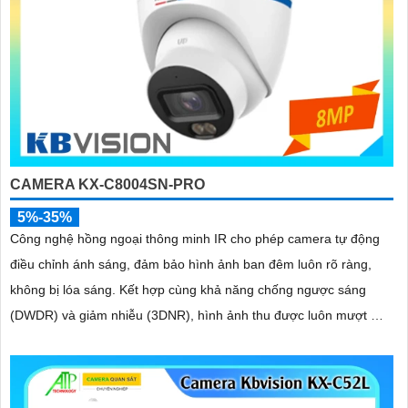
CAMERA KX-C8004SN-PRO
5%-35%
Công nghệ hồng ngoại thông minh IR cho phép camera tự động
điều chỉnh ánh sáng, đảm bảo hình ảnh ban đêm luôn rõ ràng,
không bị lóa sáng. Kết hợp cùng khả năng chống ngược sáng
(DWDR) và giảm nhiễu (3DNR), hình ảnh thu được luôn mượt mà,
màu sắc chân thực và chi tiết rõ nét, ngay cả trong môi trường
ánh sáng yếu hoặc ánh sáng phức tạp như ngược sáng hoặc chói
nắng