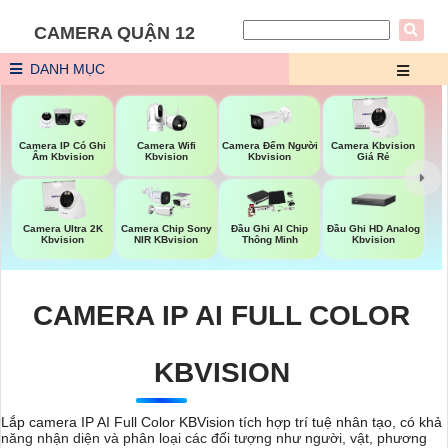
CAMERA QUẬN 12
DANH MỤC
Camera Wifi
Camera Đếm Người
Camera IP Có Ghi
Camera Kbvision
Kbvision
Kbvision
Âm Kbvision
Giá Rẻ
Đầu Ghi HD Analog
Camera Ultra 2K
Camera Chip Sony
Đầu Ghi AI Chip
Kbvision
Kbvision
NIR KBvision
Thông Minh
CAMERA IP AI FULL COLOR
KBVISION
Lắp camera IP AI Full Color KBVision tích hợp trí tuệ nhân tạo, có khả
năng nhận diện và phân loại các đối tượng như người, vật, phương