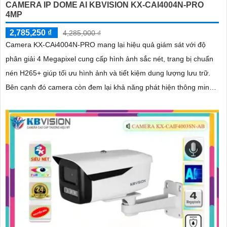
CAMERA IP DOME AI KBVISION KX-CAI4004N-PRO
4MP
2,785,250 ₫
4,285,000 ₫
Camera KX-CAi4004N-PRO mang lại hiệu quả giám sát với độ
phân giải 4 Megapixel cung cấp hình ảnh sắc nét, trang bị chuẩn
nén H265+ giúp tối ưu hình ảnh và tiết kiệm dung lượng lưu trữ.
Bên cạnh đó camera còn đem lại khả năng phát hiện thông minh
như hàng rào ảo, xâm nhập, và phân biệt người/xe (SMD Plus)
bảo vệ an ninh hiệu quả