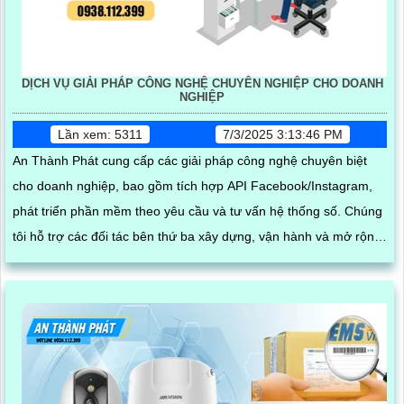
DỊCH VỤ GIẢI PHÁP CÔNG NGHỆ CHUYÊN NGHIỆP CHO DOANH
NGHIỆP
Lần xem: 5311
7/3/2025 3:13:46 PM
An Thành Phát cung cấp các giải pháp công nghệ chuyên biệt
cho doanh nghiệp, bao gồm tích hợp API Facebook/Instagram,
phát triển phần mềm theo yêu cầu và tư vấn hệ thống số. Chúng
tôi hỗ trợ các đối tác bên thứ ba xây dựng, vận hành và mở rộng
hệ thống trên nền tảng mạng xã hội, giúp tối ưu hóa quy trình
kinh doanh và kết nối khách hàng hiệu quả trong thời đại số