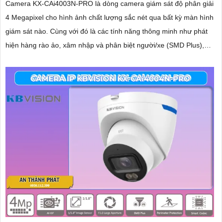
Camera KX-CAi4003N-PRO là dòng camera giám sát độ phân giải
4 Megapixel cho hình ảnh chất lượng sắc nét qua bất kỳ màn hình
giám sát nào. Cùng với đó là các tính năng thông minh như phát
hiện hàng rào ảo, xâm nhập và phân biệt người/xe (SMD Plus),
cùng khả năng tìm kiếm sự kiện thông minh giúp nâng cao hiệu
quả giám sát an ninh