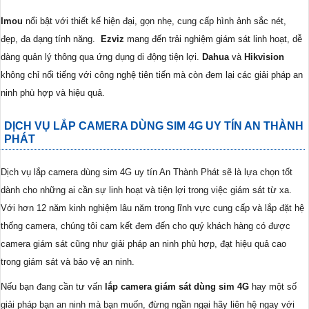
Imou
nổi bật với thiết kế hiện đại, gọn nhẹ, cung cấp hình ảnh sắc nét,
đẹp, đa dạng tính năng.
Ezviz
mang đến trải nghiệm giám sát linh hoạt, dễ
dàng quản lý thông qua ứng dụng di động tiện lợi.
Dahua
và
Hikvision
không chỉ nổi tiếng với công nghệ tiên tiến mà còn đem lại các giải pháp an
ninh phù hợp và hiệu quả.
DỊCH VỤ LẮP CAMERA DÙNG SIM 4G UY TÍN AN THÀNH
PHÁT
Dịch vụ lắp camera dùng sim 4G uy tín An Thành Phát sẽ là lựa chọn tốt
dành cho những ai cần sự linh hoạt và tiện lợi trong việc giám sát từ xa.
Với hơn 12 năm kinh nghiệm lâu năm trong lĩnh vực cung cấp và lắp đặt hệ
thống camera, chúng tôi cam kết đem đến cho quý khách hàng có được
camera giám sát cũng như giải pháp an ninh phù hợp, đạt hiệu quả cao
trong giám sát và bảo vệ an ninh.
Nếu bạn đang cần tư vấn
lắp camera giám sát dùng sim 4G
hay một số
giải pháp bạn an ninh mà bạn muốn, đừng ngần ngại hãy liên hệ ngay với