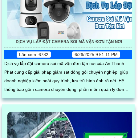
DỊCH VỤ LẮP ĐẶT CAMERA SOI MÃ VẬN ĐƠN TẬN NƠI
Lần xem: 6782
6/26/2025 9:51:11 PM
Dịch vụ lắp đặt camera soi mã vận đơn tận nơi của An Thành
Phát cung cấp giải pháp giám sát đóng gói chuyên nghiệp, giúp
doanh nghiệp kiểm soát quy trình, lưu trữ hình ảnh rõ nét. Hệ
thống bao gồm camera chuyên dụng, phần mềm quản lý đơn
hàng, thiết bị quét mã vạch cùng phụ kiện thi công, lắp đặt hoàn
chỉnh tại kho hàng, đảm bảo hoạt động ổn định và hỗ trợ kỹ thuật
tận nơi