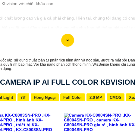
bvision với chiết khấu cao:
i chất lượng cao và giá cả phải chăng. Hiện tại, chúng tôi đang có ch
 hiệu suất hoạt động,
tự tin
sẽ cung cấp cho bạn hệ thống giám sát a
hiết khấu cao, hãy liên hệ với chúng tôi để biết thêm thông tin chi tiế
cấp đối với bạn. Nếu bạn cần thêm thông tin hoặc muốn tư vấn về sản p
c lập, sử dụng thuật toán tự phân tích hình ảnh và học sâu, được ra mắt bởi D
óa quy trình bảo mật. Với khả năng phân tích thông minh, WizSense không chỉ cung
n dụng.
CAMERA IP AI FULL COLOR KBVISIO
l Light
78°
Hồng Ngoại
Full Color
2.0 MP
CMOS
Xo