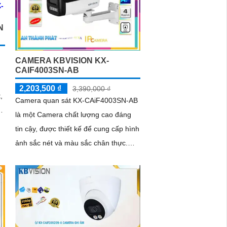
N
CAMERA KBVISION KX-
CAIF4003SN-AB
2,203,500 ₫
3,390,000 ₫
,
Camera quan sát KX-CAiF4003SN-AB
là một Camera chất lượng cao đáng
tin cậy, được thiết kế để cung cấp hình
ảnh sắc nét và màu sắc chân thực.
Với độ phân giải cao và góc nhìn...