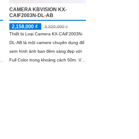
CAMERA KBVISION KX-
CAIF2003N-DL-AB
2,158,000 ₫
3,320,000 ₫
Thiết bị Loại Camera KX-CAiF2003N-
DL-AB là một camere chuyên dụng để
xem hình ảnh ban đêm sáng đẹp với
Full Color trong khoảng cách 50m. Với
công nghệ hình ảnh sắc nét Full HD...