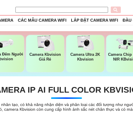
CAMERA
CÁC MẪU CAMERA WIFI
LẮP ĐẶT CAMERA WIFI
ĐẦU
a Đếm Người
Camera Kbvision
Camera Ultra 2K
Camera Chip
bvision
Giá Rẻ
Kbvision
NIR KBvis
MERA IP AI FULL COLOR KBVIS
uệ nhân tạo, có khả năng nhận diện và phân loại các đối tượng như ngườ
 đó, camera Kbvision còn cung cấp hình ảnh sắc nét chân thực và có m