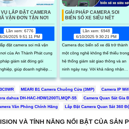
 VỤ LẮP ĐẶT CAMERA
GIẢI PHÁP CAMERA SOI
MÃ VẬN ĐƠN TẬN NƠI
BIỂN SỐ XE SIÊU NÉT
Lần xem: 6776
Lần xem: 6948
6/26/2025 9:51:11 PM
6/10/2025 9:30:21 PM
 lắp đặt camera soi mã vận
Camera đọc biển số xe đã trở thành
 nơi của An Thành Phát cung
một công nghệ không thể thiếu tron
i pháp giám sát đóng gói
hệ thống giám sát giao thông và an
nghiệp, giúp doanh nghiệp
ninh ngày nay. Với khả năng nhận
t quy trình, lưu trữ hình ảnh
diện và xử lý thông tin biển số một
cách tự động, những camera này
-3C0WR
MEARI B1 Camera Chuông Cửa (3MP)
Camera IP Wif
dụng, phần mềm quản lý đơn
mang lại nhiều lợi ích đáng kể, từ vi
era dahua DH-HAC-HDW1200TLMQP-S5
Camera Quan Sát Gia Đ
hiết bị quét mã vạch cùng phụ
quản lý phương tiện đến việc nâng
amera Văn Phòng Chính Hãng
Lắp Đặt Camera Quan Sát 360 Đ
 công, lắp đặt hoàn chỉnh tại
cao hiệu quả an ninh
g, đảm bảo hoạt động ổn
ISION VÀ TÍNH NĂNG NỔI BẬT CỦA SẢN 
hỗ trợ kỹ thuật tận nơi