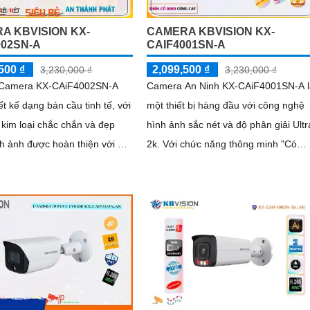
A KBVISION KX-
CAMERA KBVISION KX-
002SN-A
CAIF4001SN-A
500 ₫
2,099,500 ₫
3,230,000 ₫
3,230,000 ₫
ị Camera KX-CAiF4002SN-A
Camera An Ninh KX-CAiF4001SN-A l
ết kế dạng bán cầu tinh tế, với
một thiết bị hàng đầu với công nghệ
u kim loại chắc chắn và đẹp
hình ảnh sắc nét và độ phân giải Ultr
2k. Với chức năng thông minh "Có
i Ultra 2k, đảm bảo chất
Màu Ban Đêm", giúp hình ảnh vẫn rõ
nh sắc nét
nét và chất lượng ngay cả trong điều
kiện thiếu ánh sáng