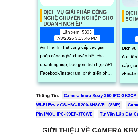
DỊCH VỤ GIẢI PHÁP CÔNG
DỊCH
NGHỆ CHUYÊN NGHIỆP CHO
SOI 
DOANH NGHIỆP
Lần xem: 5303
7/3/2025 3:13:46 PM
An Thành Phát cung cấp các giải
Dịch vụ
pháp công nghệ chuyên biệt cho
đơn tận
doanh nghiệp, bao gồm tích hợp API
cấp giả
Facebook/Instagram, phát triển phần
chuyên 
mềm theo yêu cầu và tư vấn hệ
kiểm soá
thống số. Chúng tôi hỗ trợ các đối tác
rõ nét. Hệ thống bao gồm camera
Thông Tin:
Camera Imou Xoay 360 IPC-GK2CP
bên thứ ba xây dựng, vận hành và
chuyên 
Wi-Fi Ezviz CS-H6C-R200-8H8WFL (8MP)
Cam
mở rộng hệ thống trên nền tảng
hàng, t
Pin IMOU IPC-K9EP-3T0WE
Tư Vấn Lắp Đặt C
mạng xã hội, giúp tối ưu hóa quy
kiện thi
trình kinh doanh và kết nối khách
kho hàn
GIỚI THIỆU VỀ CAMERA KBV
hàng hiệu quả trong thời đại số
định và 