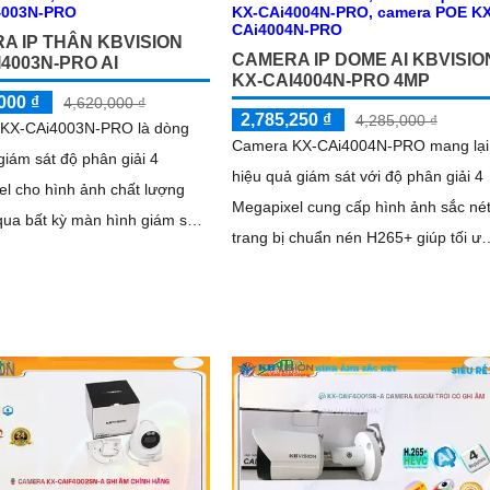
A IP THÂN KBVISION
CAMERA IP DOME AI KBVISIO
4003N-PRO AI
KX-CAI4004N-PRO 4MP
000 ₫
4,620,000 ₫
2,785,250 ₫
4,285,000 ₫
KX-CAi4003N-PRO là dòng
Camera KX-CAi4004N-PRO mang lại
iám sát độ phân giải 4
hiệu quả giám sát với độ phân giải 4
l cho hình ảnh chất lượng
Megapixel cung cấp hình ảnh sắc nét
qua bất kỳ màn hình giám sát
trang bị chuẩn nén H265+ giúp tối ưu
g với đó là các tính năng
hình ảnh và tiết kiệm dung lượng lưu
nh như phát hiện hàng rào
trữ. Bên cạnh đó camera còn đem lại
nhập và phân biệt người/xe
khả năng phát hiện thông minh như
s), cùng khả năng tìm kiếm
hàng rào ảo, xâm nhập, và phân biệt
thông minh giúp nâng cao hiệu
người/xe (SMD Plus) bảo vệ an ninh
 sát an ninh
hiệu quả