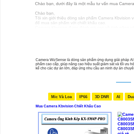
Chào bạn, dưới đây là một mẫu tư vấn mua Camera K
Chào bạn,
Tôi xin giới thiệu dòng sản phẩm Camera Kbvision vớ
để mua sản phẩm với chiết khấu cao.
Camera Kbvision được đánh giá cao về tính năng và
lắp đặt và sử dụng.
Nếu bạn quan tâm đến việc mua Camera Kbvision với c
Xin cảm ơn và chúc bạn một ngày tốt lành!
Hy vọng thông tin trên sẽ Có rất nhiều giá trị cao 
Camera WizSense là dòng sản phẩm ứng dụng giải pháp AI độ
phẩm cao cấp, giúp nâng cao hiệu suất giám sát và tối ưu h
kể cho các dự án lớn, đáp ứng nhu cầu an ninh dự án chuyê
Mic Và Loa
IP66
3D DNR
AI
Dua
Mua Camera Kbvision Chiết Khấu Cao