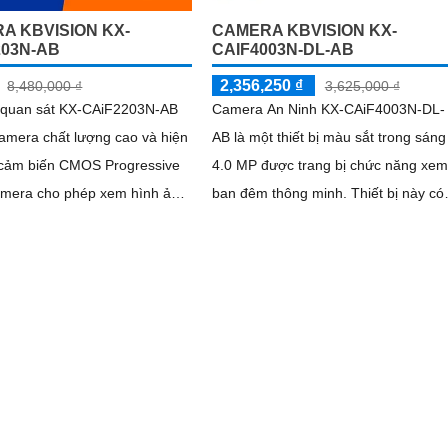
A KBVISION KX-
CAMERA KBVISION KX-
203N-AB
CAIF4003N-DL-AB
2,356,250 ₫
8,480,000 ₫
3,625,000 ₫
quan sát KX-CAiF2203N-AB
Camera An Ninh KX-CAiF4003N-DL-
amera chất lượng cao và hiện
AB là một thiết bị màu sắt trong sáng
4.0 MP được trang bị chức năng xem
amera cho phép xem hình ảnh
ban đêm thông minh. Thiết bị này có
 màu sắc rõ ràng và sáng
khả năng hiển thị màu sắc cả vào
 ngày trong khoảng cách lên
ban...
m