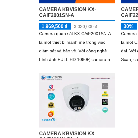
CAMERA KBVISION KX-
CAMER
CAIF2001SN-A
CAIF2
1,969,500 ₫
30%
3,030,000 ₫
Camera quan sát KX-CAiF2001SN-A
Camera 
là một thiết bị mạnh mẽ trong việc
là một C
giám sát và bảo vệ. Với công nghệ
đại. Với cảm biến CMOS Progressive
hình ảnh FULL HD 1080P, camera này
Scan, c
mang đến hình ảnh sắc nét và chất
ban đêm
lượng cao
như ban
đến 30
CAMERA KBVISION KX-