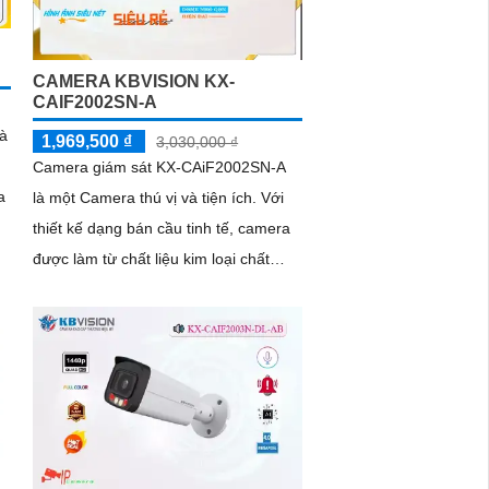
CAMERA KBVISION KX-
CAIF2002SN-A
à
1,969,500 ₫
3,030,000 ₫
Camera giám sát KX-CAiF2002SN-A
a
là một Camera thú vị và tiện ích. Với
thiết kế dạng bán cầu tinh tế, camera
được làm từ chất liệu kim loại chất
lượng cao, mang đến vẻ ngoài sang
trọng và đẳng cấp