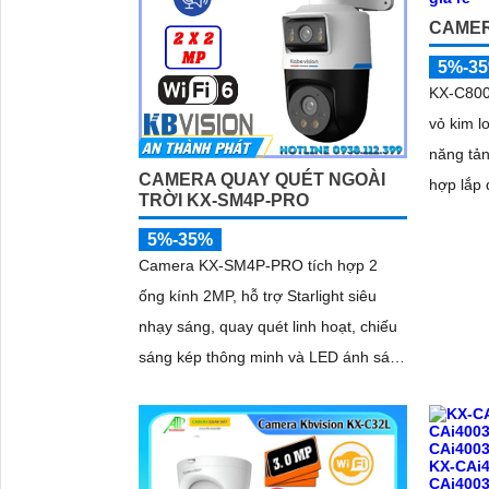
CAMER
5%-3
KX-C800
vỏ kim l
năng tản
CAMERA QUAY QUÉT NGOÀI
hợp lắp 
TRỜI KX-SM4P-PRO
Thiết kế
5%-35%
tiết kiệ
Camera KX-SM4P-PRO tích hợp 2
dùng
ống kính 2MP, hỗ trợ Starlight siêu
nhạy sáng, quay quét linh hoạt, chiếu
sáng kép thông minh và LED ánh sáng
'
ấm 30m. Công nghệ AI-ISP kết hợp
cảm biến lớn tối ưu hình ảnh ban đêm