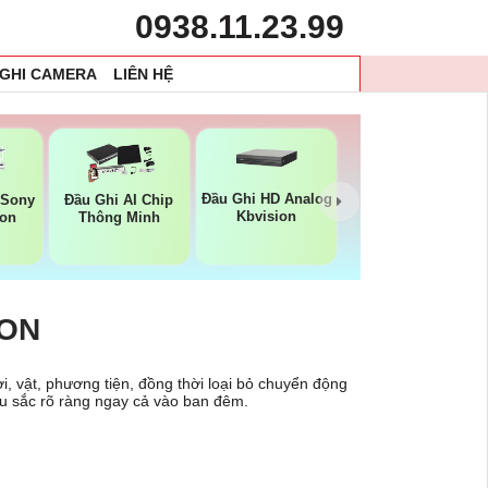
0938.11.23.99
 GHI CAMERA
LIÊN HỆ
Đầu Ghi HD Analog
 Sony
Đầu Ghi AI Chip
Kbvision
ion
Thông Minh
ION
i, vật, phương tiện, đồng thời loại bỏ chuyển động
àu sắc rõ ràng ngay cả vào ban đêm.