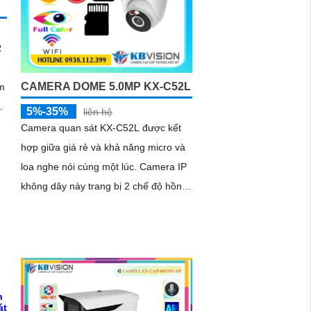
R
CAMERA DOME 5.0MP KX-C52L
m
5%-35%
liên hệ
ng
Camera quan sát KX-C52L được kết
hợp giữa giá rẻ và khả năng micro và
c
loa nghe nói cùng một lúc. Camera IP
không dây này trang bị 2 chế độ hồng
ngoại và led trợ sáng giúp giám sát
ban đêm hiệu quả, thiết kế dome nhỏ
gọn cho ra gốc nhìn rộng đáng để
tham khảo