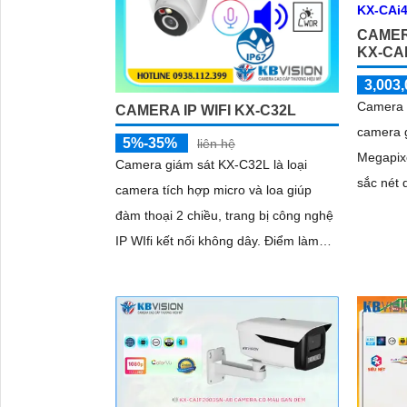
CAMER
KX-CAI
3,003,
Camera 
CAMERA IP WIFI KX-C32L
camera g
5%-35%
liên hệ
Megapixe
Camera giám sát KX-C32L là loại
sắc nét 
camera tích hợp micro và loa giúp
nào. Cùn
đàm thoại 2 chiều, trang bị công nghệ
thông mi
IP WIfi kết nối không dây. Điểm làm
ảo, xâm 
cho camera này được bán nhiều hơn
(SMD Plu
là camera trang bị ánh sáng kép để
sự kiện 
giám sát ban đêm
quả giám