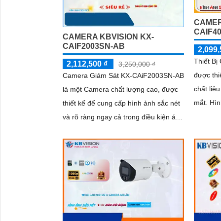
CAMER
CAIF4
CAMERA KBVISION KX-
CAIF2003SN-AB
2,099,
Thiết B
2,112,500 ₫
3,250,000 ₫
được thi
Camera Giám Sát KX-CAiF2003SN-AB
chất liệ
là một Camera chất lượng cao, được
mắt. Hình ảnh được hoàn thiện với độ
thiết kế để cung cấp hình ảnh sắc nét
phân giả
và rõ ràng ngay cả trong điều kiện ánh
lượng hì
sáng yếu. Với khả năng xem hình...