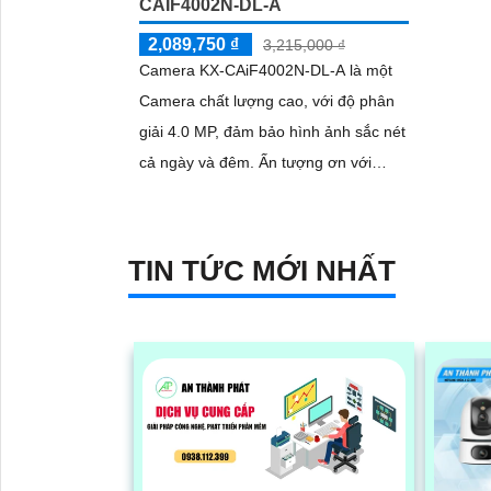
CAIF4002N-DL-A
2,089,750 ₫
3,215,000 ₫
Camera KX-CAiF4002N-DL-A là một
Camera chất lượng cao, với độ phân
giải 4.0 MP, đảm bảo hình ảnh sắc nét
cả ngày và đêm. Ấn tượng ơn với
những thông số là camera này có khả
năng...
TIN TỨC MỚI NHẤT