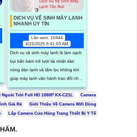
DỊCH VỤ VỆ SINH MÁY LẠNH
NHANH UY TÍN
Lần xem: 10444
4/15/2025 9:41:03 AM
Dịch vụ vệ sinh máy lạnh là làm sạch
g
bụi bẩn bám trê lưới tải nhiệt dàn
nóng dàn lạnh và tấm lọc không khí
giúp máy lạnh vận hành trao đổi nhiệt
trong phòng tốt hơn nâng cao hiệu
i Ngoài Trời Full HD 1080P KX-C21L
Camera
suất vần hành của máy lạnh đồng
ệc
ình Giá Rẻ
thời tiết kiệm điện và tạo không khí
Giới Thiệu Về Camera Wifi Dùng
trong lành chống mùi hôi
ộ
Lắp Camera Cửa Hàng Trang Thiết Bị Y Tế
PHẨM.