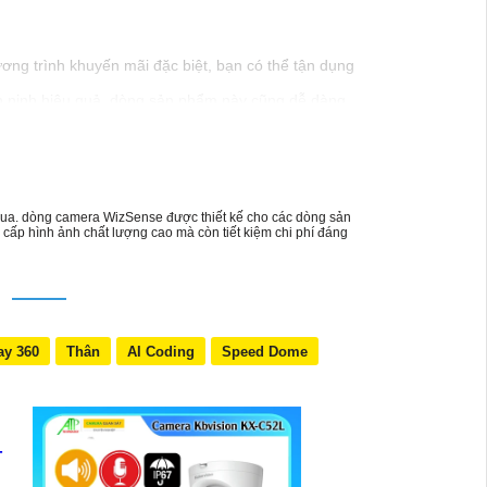
ương trình khuyến mãi đặc biệt, bạn có thể tận dụng
n ninh hiệu quả. dòng sản phẩm này cũng dễ dàng
t và được tư vấn tốt nhất.
hẩm cụ thể hơn, đừng ngần ngại để lại câu hỏi!
ahua. dòng camera WizSense được thiết kế cho các dòng sản
 cấp hình ảnh chất lượng cao mà còn tiết kiệm chi phí đáng
N
ay 360
Thân
AI Coding
Speed Dome