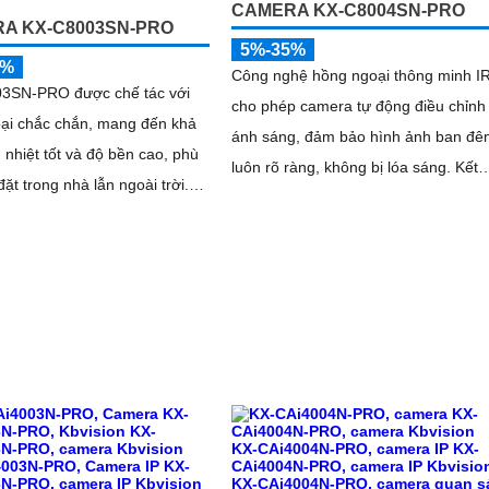
CAMERA KX-C8004SN-PRO
A KX-C8003SN-PRO
5%-35%
5%
Công nghệ hồng ngoại thông minh I
3SN-PRO được chế tác với
cho phép camera tự động điều chỉnh
oại chắc chắn, mang đến khả
ánh sáng, đảm bảo hình ảnh ban đê
 nhiệt tốt và độ bền cao, phù
luôn rõ ràng, không bị lóa sáng. Kết
đặt trong nhà lẫn ngoài trời.
hợp cùng khả năng chống ngược sá
 gọn gàng, dễ dàng thi công,
(DWDR) và giảm nhiễu (3DNR), hình
m thời gian và chi phí cho người
ảnh thu được luôn mượt mà, màu sắ
chân thực và chi tiết rõ nét, ngay cả
trong môi trường ánh sáng yếu hoặc
ánh sáng phức tạp như ngược sáng
hoặc chói nắng