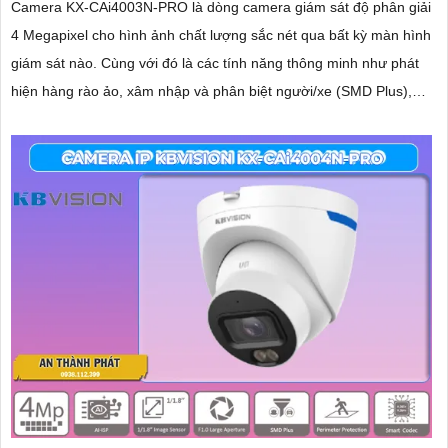
Camera KX-CAi4003N-PRO là dòng camera giám sát độ phân giải
4 Megapixel cho hình ảnh chất lượng sắc nét qua bất kỳ màn hình
giám sát nào. Cùng với đó là các tính năng thông minh như phát
hiện hàng rào ảo, xâm nhập và phân biệt người/xe (SMD Plus),
cùng khả năng tìm kiếm sự kiện thông minh giúp nâng cao hiệu
quả giám sát an ninh