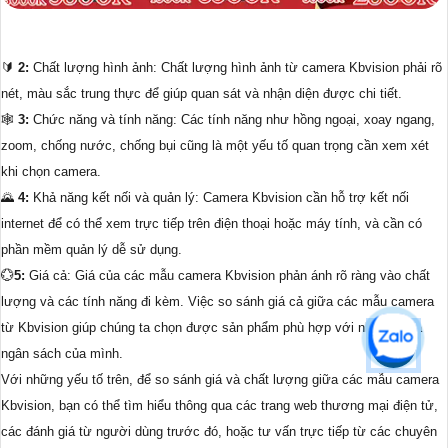
🔰
2:
Chất lượng hình ảnh: Chất lượng hình ảnh từ camera Kbvision phải rõ
nét, màu sắc trung thực để giúp quan sát và nhận diện được chi tiết.
🕸️
3:
Chức năng và tính năng: Các tính năng như hồng ngoại, xoay ngang,
zoom, chống nước, chống bụi cũng là một yếu tố quan trọng cần xem xét
khi chọn camera.
🌄
4:
Khả năng kết nối và quản lý: Camera Kbvision cần hỗ trợ kết nối
internet để có thể xem trực tiếp trên điện thoại hoặc máy tính, và cần có
phần mềm quản lý dễ sử dụng.
💮
5:
Giá cả: Giá của các mẫu camera Kbvision phản ánh rõ ràng vào chất
lượng và các tính năng đi kèm. Việc so sánh giá cả giữa các mẫu camera
từ Kbvision giúp chúng ta chọn được sản phẩm phù hợp với nhu cầu và
ngân sách của mình.
Với những yếu tố trên, để so sánh giá và chất lượng giữa các mẫu camera
Kbvision, bạn có thể tìm hiểu thông qua các trang web thương mại điện tử,
các đánh giá từ người dùng trước đó, hoặc tư vấn trực tiếp từ các chuyên