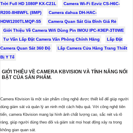
Trời Full HD 1080P KX-C21L
Camera Wi-Fi Ezviz CS-H6C-
R200-8H8WFL (8MP)
Camera dahua DH-HAC-
HDW1200TLMQP-S5
Camera Quan Sát Gia Đình Giá Rẻ
Giới Thiệu Về Camera Wifi Dùng Pin IMOU IPC-K9EP-3T0WE
Tư Vấn Lắp Đặt Camera Văn Phòng Chính Hãng
Lắp Đặt
Camera Quan Sát 360 Độ
Lắp Camera Cửa Hàng Trang Thiết
Bị Y Tế
GIỚI THIỆU VỀ CAMERA KBVISION VÀ TÍNH NĂNG NỔI
BẬT CỦA SẢN PHẨM.
Camera Kbvision là một sản phẩm công nghệ được thiết kế để giúp người
dùng giám sát và quản lý an ninh một cách hiệu quả. Với công nghệ tiên
tiến, camera Kbvision mang lại hình ảnh chất lượng cao, sắc nét và rõ
ràng, giúp người dùng theo dõi và giám sát mọi hoạt động xảy ra trong
không gian quan sát.