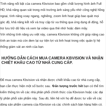
Tính năng nổi bật của camera Kbvision bao gồm chất lượng hình ảnh Full
HD, khả năng quan sát trong môi trường ánh sáng yếu nhờ công nghệ hồng
ngoại, tính năng xoay ngang, nghiêng, zoom linh hoạt giúp bao quát mọi
góc độ, khả năng kết nối và truy cập từ xa thông qua ứng dụng di động, hỗ
trợ lưu trữ dữ liệu và xem lại video qua thẻ nhớ hoặc đám mây.
Với những tính năng ưu việt này, camera Kbvision không chỉ giúp nâng cao
tính an toàn mà còn đem lại sự tiện lợi và linh hoạt trong việc quản lý hệ
thống giám sát an ninh của bạn.
HƯỚNG DẪN CÁCH MUA CAMERA KBVISION VÀ NHẬN
CHIẾT KHẤU CAO TỪ NHÀ CUNG CẤP.
Để mua camera Kbvision và nhận được chiết khấu cao từ nhà cung cấp,
bạn cần thực hiện một số bước sau. 🔄
ấn tượng trước hết
bạn có thể tìm
kiếm thông tin về các nhà phân phối chính thức của Kbvision hoặc các đại
lý phân phối sản phẩm này. Sau đó, liên hệ với họ để được tư vấn về các
dòng sản phẩm camera của Kbvision và các chính sách bán hàng hiện có.