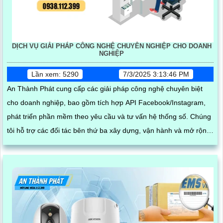
DỊCH VỤ GIẢI PHÁP CÔNG NGHỆ CHUYÊN NGHIỆP CHO DOANH
NGHIỆP
Lần xem: 5290
7/3/2025 3:13:46 PM
An Thành Phát cung cấp các giải pháp công nghệ chuyên biệt
cho doanh nghiệp, bao gồm tích hợp API Facebook/Instagram,
phát triển phần mềm theo yêu cầu và tư vấn hệ thống số. Chúng
tôi hỗ trợ các đối tác bên thứ ba xây dựng, vận hành và mở rộng
hệ thống trên nền tảng mạng xã hội, giúp tối ưu hóa quy trình
kinh doanh và kết nối khách hàng hiệu quả trong thời đại số