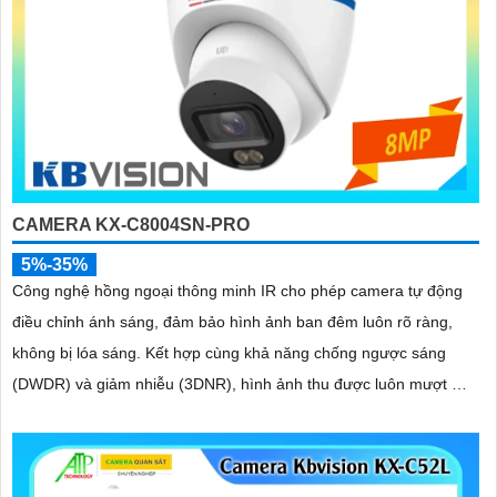
CAMERA KX-C8004SN-PRO
5%-35%
Công nghệ hồng ngoại thông minh IR cho phép camera tự động
điều chỉnh ánh sáng, đảm bảo hình ảnh ban đêm luôn rõ ràng,
không bị lóa sáng. Kết hợp cùng khả năng chống ngược sáng
(DWDR) và giảm nhiễu (3DNR), hình ảnh thu được luôn mượt mà,
màu sắc chân thực và chi tiết rõ nét, ngay cả trong môi trường
ánh sáng yếu hoặc ánh sáng phức tạp như ngược sáng hoặc chói
nắng