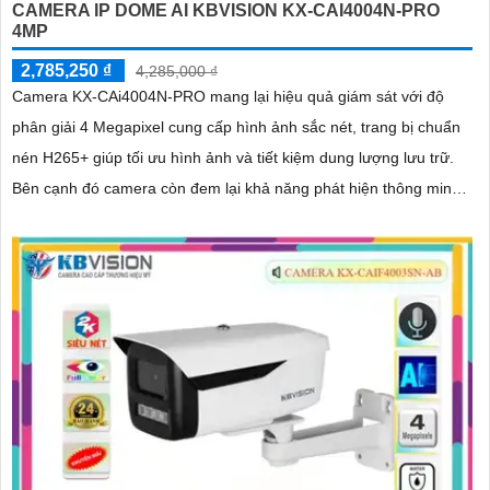
CAMERA IP DOME AI KBVISION KX-CAI4004N-PRO
4MP
2,785,250 ₫
4,285,000 ₫
Camera KX-CAi4004N-PRO mang lại hiệu quả giám sát với độ
phân giải 4 Megapixel cung cấp hình ảnh sắc nét, trang bị chuẩn
nén H265+ giúp tối ưu hình ảnh và tiết kiệm dung lượng lưu trữ.
Bên cạnh đó camera còn đem lại khả năng phát hiện thông minh
như hàng rào ảo, xâm nhập, và phân biệt người/xe (SMD Plus)
bảo vệ an ninh hiệu quả