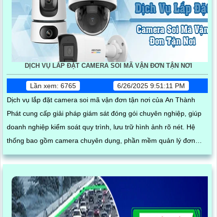
DỊCH VỤ LẮP ĐẶT CAMERA SOI MÃ VẬN ĐƠN TẬN NƠI
Lần xem: 6765
6/26/2025 9:51:11 PM
Dịch vụ lắp đặt camera soi mã vận đơn tận nơi của An Thành
Phát cung cấp giải pháp giám sát đóng gói chuyên nghiệp, giúp
doanh nghiệp kiểm soát quy trình, lưu trữ hình ảnh rõ nét. Hệ
thống bao gồm camera chuyên dụng, phần mềm quản lý đơn
hàng, thiết bị quét mã vạch cùng phụ kiện thi công, lắp đặt hoàn
chỉnh tại kho hàng, đảm bảo hoạt động ổn định và hỗ trợ kỹ thuật
tận nơi