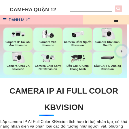
CAMERA QUẬN 12
DANH MỤC
Camera Wifi
Camera Đếm Người
Camera IP Có Ghi
Camera Kbvision
Kbvision
Kbvision
Âm Kbvision
Giá Rẻ
Đầu Ghi HD Analog
Camera Ultra 2K
Camera Chip Sony
Đầu Ghi AI Chip
Kbvision
Kbvision
NIR KBvision
Thông Minh
CAMERA IP AI FULL COLOR
KBVISION
Lắp camera IP AI Full Color KBVision tích hợp trí tuệ nhân tạo, có khả
năng nhận diện và phân loại các đối tượng như người, vật, phương