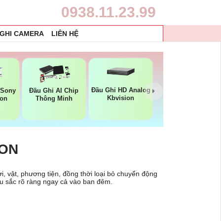
0938.11.23.99
 GHI CAMERA
LIÊN HỆ
Đầu Ghi HD Analog
 Sony
Đầu Ghi AI Chip
Kbvision
ion
Thông Minh
ION
i, vật, phương tiện, đồng thời loại bỏ chuyển động
àu sắc rõ ràng ngay cả vào ban đêm.