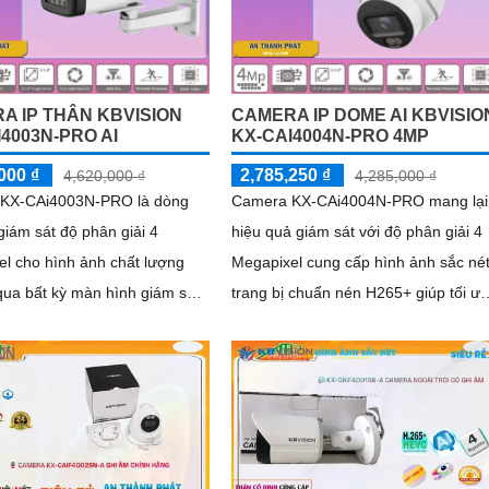
hoặc chói nắng
A IP THÂN KBVISION
CAMERA IP DOME AI KBVISIO
4003N-PRO AI
KX-CAI4004N-PRO 4MP
000 ₫
2,785,250 ₫
4,620,000 ₫
4,285,000 ₫
KX-CAi4003N-PRO là dòng
Camera KX-CAi4004N-PRO mang lại
iám sát độ phân giải 4
hiệu quả giám sát với độ phân giải 4
l cho hình ảnh chất lượng
Megapixel cung cấp hình ảnh sắc nét
qua bất kỳ màn hình giám sát
trang bị chuẩn nén H265+ giúp tối ưu
g với đó là các tính năng
hình ảnh và tiết kiệm dung lượng lưu
nh như phát hiện hàng rào
trữ. Bên cạnh đó camera còn đem lại
nhập và phân biệt người/xe
khả năng phát hiện thông minh như
s), cùng khả năng tìm kiếm
hàng rào ảo, xâm nhập, và phân biệt
thông minh giúp nâng cao hiệu
người/xe (SMD Plus) bảo vệ an ninh
 sát an ninh
hiệu quả