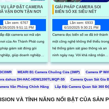
 VỤ LẮP ĐẶT CAMERA
GIẢI PHÁP CAMERA SOI
MÃ VẬN ĐƠN TẬN NƠI
BIỂN SỐ XE SIÊU NÉT
Lần xem: 6767
Lần xem: 6933
6/26/2025 9:51:11 PM
6/10/2025 9:30:21 PM
 lắp đặt camera soi mã vận
Camera đọc biển số xe đã trở thành
 nơi của An Thành Phát cung
một công nghệ không thể thiếu tron
i pháp giám sát đóng gói
hệ thống giám sát giao thông và an
nghiệp, giúp doanh nghiệp
ninh ngày nay. Với khả năng nhận
t quy trình, lưu trữ hình ảnh
diện và xử lý thông tin biển số một
cách tự động, những camera này
-3C0WR
MEARI B1 Camera Chuông Cửa (3MP)
Camera IP Wif
dụng, phần mềm quản lý đơn
mang lại nhiều lợi ích đáng kể, từ vi
era dahua DH-HAC-HDW1200TLMQP-S5
Camera Quan Sát Gia Đ
hiết bị quét mã vạch cùng phụ
quản lý phương tiện đến việc nâng
amera Văn Phòng Chính Hãng
Lắp Đặt Camera Quan Sát 360 Đ
 công, lắp đặt hoàn chỉnh tại
cao hiệu quả an ninh
g, đảm bảo hoạt động ổn
ISION VÀ TÍNH NĂNG NỔI BẬT CỦA SẢN 
hỗ trợ kỹ thuật tận nơi