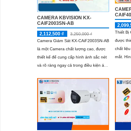
CAMER
CAIF4
CAMERA KBVISION KX-
CAIF2003SN-AB
2,099,
Thiết B
2,112,500 ₫
3,250,000 ₫
được thi
Camera Giám Sát KX-CAiF2003SN-AB
chất liệ
là một Camera chất lượng cao, được
mắt. Hình ảnh được hoàn thiện với độ
thiết kế để cung cấp hình ảnh sắc nét
phân giả
và rõ ràng ngay cả trong điều kiện ánh
lượng hì
sáng yếu. Với khả năng xem hình...