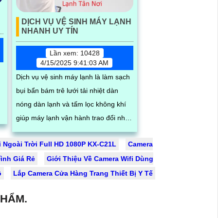
DỊCH VỤ VỆ SINH MÁY LẠNH
NHANH UY TÍN
Lần xem: 10428
4/15/2025 9:41:03 AM
Dịch vụ vệ sinh máy lạnh là làm sạch
g
bụi bẩn bám trê lưới tải nhiệt dàn
nóng dàn lạnh và tấm lọc không khí
giúp máy lạnh vận hành trao đổi nhiệt
trong phòng tốt hơn nâng cao hiệu
i Ngoài Trời Full HD 1080P KX-C21L
Camera
suất vần hành của máy lạnh đồng
ệc
ình Giá Rẻ
thời tiết kiệm điện và tạo không khí
Giới Thiệu Về Camera Wifi Dùng
trong lành chống mùi hôi
ộ
Lắp Camera Cửa Hàng Trang Thiết Bị Y Tế
PHẨM.