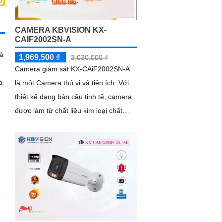
CAMERA KBVISION KX-
CAIF2002SN-A
à
1,969,500 ₫
3,030,000 ₫
Camera giám sát KX-CAiF2002SN-A
a
là một Camera thú vị và tiện ích. Với
thiết kế dạng bán cầu tinh tế, camera
được làm từ chất liệu kim loại chất
lượng cao, mang đến vẻ ngoài sang
trọng và đẳng cấp