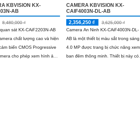
A KBVISION KX-
CAMERA KBVISION KX-
203N-AB
CAIF4003N-DL-AB
2,356,250 ₫
8,480,000 ₫
3,625,000 ₫
quan sát KX-CAiF2203N-AB
Camera An Ninh KX-CAiF4003N-DL-
amera chất lượng cao và hiện
AB là một thiết bị màu sắt trong sáng
4.0 MP được trang bị chức năng xem
amera cho phép xem hình ảnh
ban đêm thông minh. Thiết bị này có
 màu sắc rõ ràng và sáng
khả năng hiển thị màu sắc cả vào
 ngày trong khoảng cách lên
ban...
m