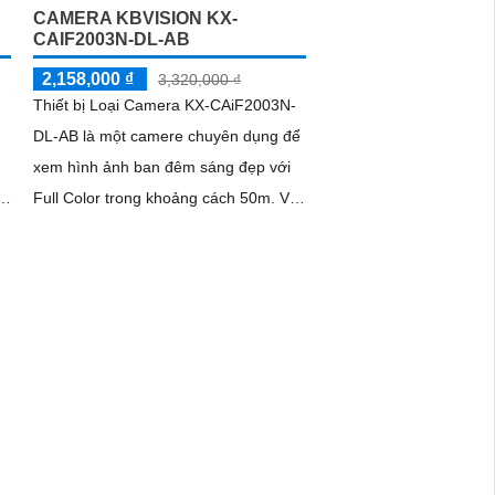
CAMERA KBVISION KX-
CAIF2003N-DL-AB
2,158,000 ₫
3,320,000 ₫
Thiết bị Loại Camera KX-CAiF2003N-
DL-AB là một camere chuyên dụng để
xem hình ảnh ban đêm sáng đẹp với
Full Color trong khoảng cách 50m. Với
công nghệ hình ảnh sắc nét Full HD...