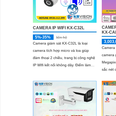
CAMER
CAMERA IP WIFI KX-C32L
KX-CAI
5%-35%
liên hệ
3,003,
Camera giám sát KX-C32L là loại
Camera 
camera tích hợp micro và loa giúp
camera g
đàm thoại 2 chiều, trang bị công nghệ
Megapixe
IP WIfi kết nối không dây. Điểm làm
sắc nét 
cho camera này được bán nhiều hơn
nào. Cùn
là camera trang bị ánh sáng kép để
thông mi
giám sát ban đêm
ảo, xâm 
(SMD Plu
sự kiện 
quả giám