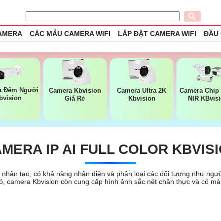
CAMERA
CÁC MẪU CAMERA WIFI
LẮP ĐẶT CAMERA WIFI
ĐẦU
a Đếm Người
Camera Kbvision
Camera Ultra 2K
Camera Chip
bvision
Giá Rẻ
Kbvision
NIR KBvis
MERA IP AI FULL COLOR KBVIS
uệ nhân tạo, có khả năng nhận diện và phân loại các đối tượng như ngườ
 đó, camera Kbvision còn cung cấp hình ảnh sắc nét chân thực và có m