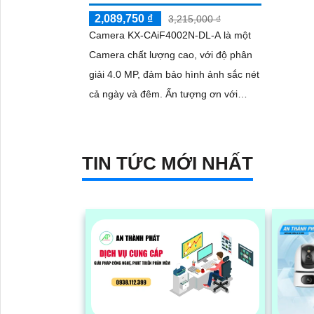
2,089,750 ₫
3,215,000 ₫
Camera KX-CAiF4002N-DL-A là một
Camera chất lượng cao, với độ phân
giải 4.0 MP, đảm bảo hình ảnh sắc nét
cả ngày và đêm. Ấn tượng ơn với
những thông số là camera này có khả
năng...
TIN TỨC MỚI NHẤT