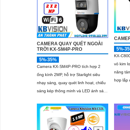
CAMER
CAMERA QUAY QUÉT NGOÀI
5%-3
TRỜI KX-SM4P-PRO
KX-C800
5%-35%
vỏ kim l
Camera KX-SM4P-PRO tích hợp 2
năng tản
ống kính 2MP, hỗ trợ Starlight siêu
hợp lắp 
nhạy sáng, quay quét linh hoạt, chiếu
Thiết kế
sáng kép thông minh và LED ánh sáng
tiết kiệ
'
ấm 30m. Công nghệ AI-ISP kết hợp
dùng
cảm biến lớn tối ưu hình ảnh ban đêm