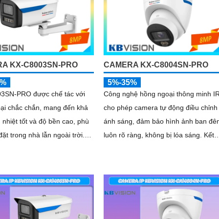
A KX-C8003SN-PRO
CAMERA KX-C8004SN-PRO
5%
5%-35%
3SN-PRO được chế tác với
Công nghệ hồng ngoại thông minh I
oại chắc chắn, mang đến khả
cho phép camera tự động điều chỉnh
 nhiệt tốt và độ bền cao, phù
ánh sáng, đảm bảo hình ảnh ban đê
đặt trong nhà lẫn ngoài trời.
luôn rõ ràng, không bị lóa sáng. Kết
 gọn gàng, dễ dàng thi công,
hợp cùng khả năng chống ngược sá
m thời gian và chi phí cho người
(DWDR) và giảm nhiễu (3DNR), hình
ảnh thu được luôn mượt mà, màu sắ
chân thực và chi tiết rõ nét, ngay cả
trong môi trường ánh sáng yếu hoặc
ánh sáng phức tạp như ngược sáng