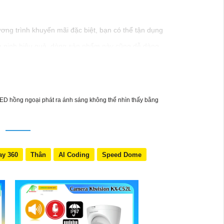
ương trình khuyến mãi đặc biệt, bạn có thể tận dụng
n ninh hiệu quả. dòng sản phẩm này cũng dễ dàng
t và được tư vấn tốt nhất.
hẩm cụ thể hơn, đừng ngần ngại để lại câu hỏi!
 LED hồng ngoại phát ra ánh sáng không thể nhìn thấy bằng
N
ay 360
Thân
AI Coding
Speed Dome