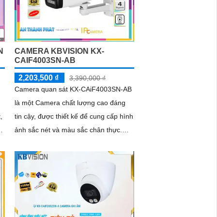
N
CAMERA KBVISION KX-
CAIF4003SN-AB
2,203,500 ₫
3,390,000 ₫
Camera quan sát KX-CAiF4003SN-AB
là một Camera chất lượng cao đáng
,
tin cậy, được thiết kế để cung cấp hình
ảnh sắc nét và màu sắc chân thực.
Với độ phân giải cao và góc nhìn...