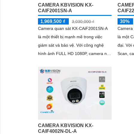
CAMERA KBVISION KX-
CAMER
CAIF2001SN-A
CAIF2
1,969,500 ₫
30%
3,030,000 ₫
Camera quan sát KX-CAiF2001SN-A
Camera 
là một thiết bị mạnh mẽ trong việc
là một C
giám sát và bảo vệ. Với công nghệ
đại. Với cảm biến CMOS Progressive
hình ảnh FULL HD 1080P, camera này
Scan, c
mang đến hình ảnh sắc nét và chất
ban đêm
lượng cao
như ban
đến 30
CAMERA KBVISION KX-
CAIF4002N-DL-A