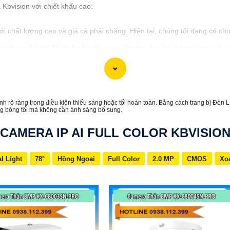
bvision với chiết khấu cao:
i chất lượng cao và giá cả phải chăng. Hiện tại, chúng tôi đang có ch
 hiệu suất hoạt động,
tự tin
sẽ cung cấp cho bạn hệ thống giám sát a
hiết khấu cao, hãy liên hệ với chúng tôi để biết thêm thông tin chi tiế
cấp đối với bạn. Nếu bạn cần thêm thông tin hoặc muốn tư vấn về sản p
h rõ ràng trong điều kiện thiếu sáng hoặc tối hoàn toàn. Bằng cách trang bị Đèn
ng bóng tối mà không cần ánh sáng bổ sung.
CAMERA IP AI FULL COLOR KBVISIO
l Light
78°
Hồng Ngoại
Full Color
2.0 MP
CMOS
Xo