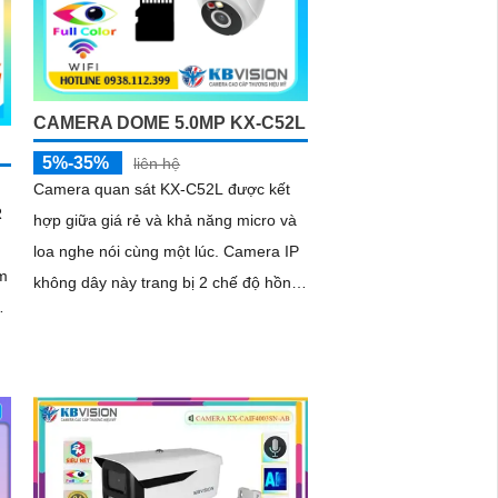
CAMERA DOME 5.0MP KX-C52L
5%-35%
liên hệ
Camera quan sát KX-C52L được kết
R
hợp giữa giá rẻ và khả năng micro và
loa nghe nói cùng một lúc. Camera IP
m
không dây này trang bị 2 chế độ hồng
ngoại và led trợ sáng giúp giám sát
ng
ban đêm hiệu quả, thiết kế dome nhỏ
gọn cho ra gốc nhìn rộng đáng để
c
tham khảo