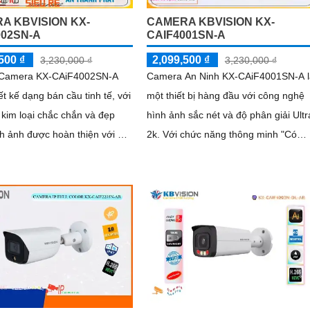
A KBVISION KX-
CAMERA KBVISION KX-
002SN-A
CAIF4001SN-A
500 ₫
2,099,500 ₫
3,230,000 ₫
3,230,000 ₫
ị Camera KX-CAiF4002SN-A
Camera An Ninh KX-CAiF4001SN-A l
ết kế dạng bán cầu tinh tế, với
một thiết bị hàng đầu với công nghệ
u kim loại chắc chắn và đẹp
hình ảnh sắc nét và độ phân giải Ultr
2k. Với chức năng thông minh "Có
i Ultra 2k, đảm bảo chất
Màu Ban Đêm", giúp hình ảnh vẫn rõ
nh sắc nét
nét và chất lượng ngay cả trong điều
kiện thiếu ánh sáng