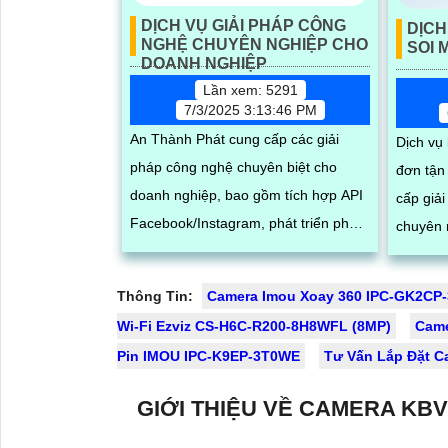
DỊCH VỤ GIẢI PHÁP CÔNG
DỊCH
NGHỆ CHUYÊN NGHIỆP CHO
SOI 
DOANH NGHIỆP
Lần xem: 5291
7/3/2025 3:13:46 PM
An Thành Phát cung cấp các giải
Dịch vụ
pháp công nghệ chuyên biệt cho
đơn tận
doanh nghiệp, bao gồm tích hợp API
cấp giả
Facebook/Instagram, phát triển phần
chuyên 
mềm theo yêu cầu và tư vấn hệ
kiểm soá
thống số. Chúng tôi hỗ trợ các đối tác
rõ nét. Hệ thống bao gồm camera
Thông Tin:
Camera Imou Xoay 360 IPC-GK2CP
bên thứ ba xây dựng, vận hành và
chuyên 
Wi-Fi Ezviz CS-H6C-R200-8H8WFL (8MP)
Cam
mở rộng hệ thống trên nền tảng
hàng, t
Pin IMOU IPC-K9EP-3T0WE
Tư Vấn Lắp Đặt C
mạng xã hội, giúp tối ưu hóa quy
kiện thi
trình kinh doanh và kết nối khách
kho hàn
GIỚI THIỆU VỀ CAMERA KBV
hàng hiệu quả trong thời đại số
định và 