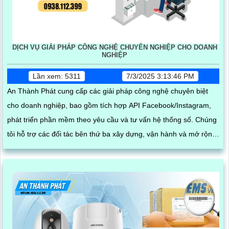
DỊCH VỤ GIẢI PHÁP CÔNG NGHỆ CHUYÊN NGHIỆP CHO DOANH
NGHIỆP
Lần xem: 5311
7/3/2025 3:13:46 PM
An Thành Phát cung cấp các giải pháp công nghệ chuyên biệt
cho doanh nghiệp, bao gồm tích hợp API Facebook/Instagram,
phát triển phần mềm theo yêu cầu và tư vấn hệ thống số. Chúng
tôi hỗ trợ các đối tác bên thứ ba xây dựng, vận hành và mở rộng
hệ thống trên nền tảng mạng xã hội, giúp tối ưu hóa quy trình
kinh doanh và kết nối khách hàng hiệu quả trong thời đại số