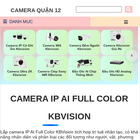
CAMERA QUẬN 12
DANH MỤC
Camera Wifi
Camera Đếm Người
Camera IP Có Ghi
Camera Kbvision
Kbvision
Kbvision
Âm Kbvision
Giá Rẻ
Đầu Ghi HD Analog
Camera Ultra 2K
Camera Chip Sony
Đầu Ghi AI Chip
Kbvision
Kbvision
NIR KBvision
Thông Minh
CAMERA IP AI FULL COLOR
KBVISION
Lắp camera IP AI Full Color KBVision tích hợp trí tuệ nhân tạo, có khả
năng nhận diện và phân loại các đối tượng như người, vật, phương