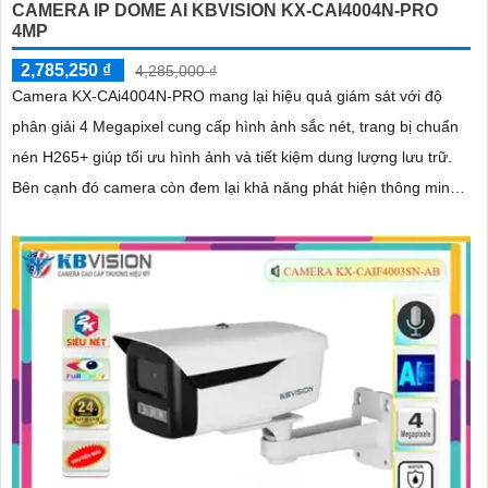
CAMERA IP DOME AI KBVISION KX-CAI4004N-PRO
4MP
2,785,250 ₫
4,285,000 ₫
Camera KX-CAi4004N-PRO mang lại hiệu quả giám sát với độ
phân giải 4 Megapixel cung cấp hình ảnh sắc nét, trang bị chuẩn
nén H265+ giúp tối ưu hình ảnh và tiết kiệm dung lượng lưu trữ.
Bên cạnh đó camera còn đem lại khả năng phát hiện thông minh
như hàng rào ảo, xâm nhập, và phân biệt người/xe (SMD Plus)
bảo vệ an ninh hiệu quả