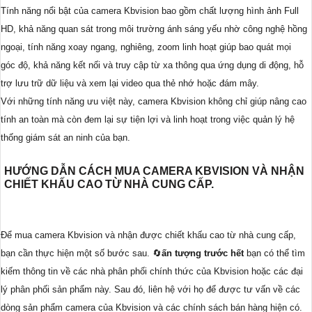
Tính năng nổi bật của camera Kbvision bao gồm chất lượng hình ảnh Full
HD, khả năng quan sát trong môi trường ánh sáng yếu nhờ công nghệ hồng
ngoại, tính năng xoay ngang, nghiêng, zoom linh hoạt giúp bao quát mọi
góc độ, khả năng kết nối và truy cập từ xa thông qua ứng dụng di động, hỗ
trợ lưu trữ dữ liệu và xem lại video qua thẻ nhớ hoặc đám mây.
Với những tính năng ưu việt này, camera Kbvision không chỉ giúp nâng cao
tính an toàn mà còn đem lại sự tiện lợi và linh hoạt trong việc quản lý hệ
thống giám sát an ninh của bạn.
HƯỚNG DẪN CÁCH MUA CAMERA KBVISION VÀ NHẬN
CHIẾT KHẤU CAO TỪ NHÀ CUNG CẤP.
Để mua camera Kbvision và nhận được chiết khấu cao từ nhà cung cấp,
bạn cần thực hiện một số bước sau. 🔄
ấn tượng trước hết
bạn có thể tìm
kiếm thông tin về các nhà phân phối chính thức của Kbvision hoặc các đại
lý phân phối sản phẩm này. Sau đó, liên hệ với họ để được tư vấn về các
dòng sản phẩm camera của Kbvision và các chính sách bán hàng hiện có.