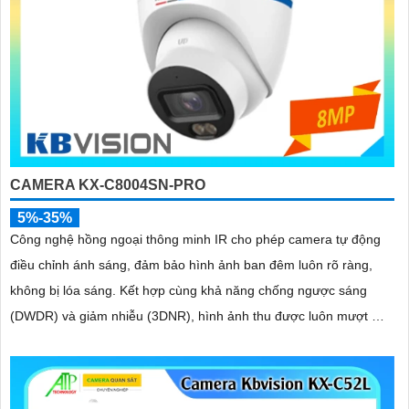
CAMERA KX-C8004SN-PRO
5%-35%
Công nghệ hồng ngoại thông minh IR cho phép camera tự động
điều chỉnh ánh sáng, đảm bảo hình ảnh ban đêm luôn rõ ràng,
không bị lóa sáng. Kết hợp cùng khả năng chống ngược sáng
(DWDR) và giảm nhiễu (3DNR), hình ảnh thu được luôn mượt mà,
màu sắc chân thực và chi tiết rõ nét, ngay cả trong môi trường
ánh sáng yếu hoặc ánh sáng phức tạp như ngược sáng hoặc chói
nắng