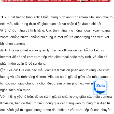
🔰
2:
Chất lượng hình ảnh: Chất lượng hình ảnh từ camera Kbvision phải rõ
nét, màu sắc trung thực để giúp quan sát và nhận diện được chi tiết.
🕸️
3:
Chức năng và tính năng: Các tính năng như hồng ngoại, xoay ngang,
zoom, chống nước, chống bụi cũng là một yếu tố quan trọng cần xem xét
khi chọn camera.
🌄
4:
Khả năng kết nối và quản lý: Camera Kbvision cần hỗ trợ kết nối
internet để có thể xem trực tiếp trên điện thoại hoặc máy tính, và cần có
phần mềm quản lý dễ sử dụng.
💮
5:
Giá cả: Giá của các mẫu camera Kbvision phản ánh rõ ràng vào chất
lượng và các tính năng đi kèm. Việc so sánh giá cả giữa các mẫu camera
từ Kbvision giúp chúng ta chọn được sản phẩm phù hợp với nhu cầu và
ngân sách của mình.
Với những yếu tố trên, để so sánh giá và chất lượng giữa các mẫu camera
Kbvision, bạn có thể tìm hiểu thông qua các trang web thương mại điện tử,
các đánh giá từ người dùng trước đó, hoặc tư vấn trực tiếp từ các chuyên