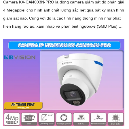
Camera KX-CAi4003N-PRO là dòng camera giám sát độ phân giải
4 Megapixel cho hình ảnh chất lượng sắc nét qua bất kỳ màn hình
giám sát nào. Cùng với đó là các tính năng thông minh như phát
hiện hàng rào ảo, xâm nhập và phân biệt người/xe (SMD Plus),
cùng khả năng tìm kiếm sự kiện thông minh giúp nâng cao hiệu
quả giám sát an ninh