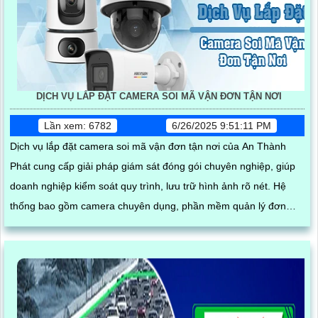
DỊCH VỤ LẮP ĐẶT CAMERA SOI MÃ VẬN ĐƠN TẬN NƠI
Lần xem: 6782
6/26/2025 9:51:11 PM
Dịch vụ lắp đặt camera soi mã vận đơn tận nơi của An Thành
Phát cung cấp giải pháp giám sát đóng gói chuyên nghiệp, giúp
doanh nghiệp kiểm soát quy trình, lưu trữ hình ảnh rõ nét. Hệ
thống bao gồm camera chuyên dụng, phần mềm quản lý đơn
hàng, thiết bị quét mã vạch cùng phụ kiện thi công, lắp đặt hoàn
chỉnh tại kho hàng, đảm bảo hoạt động ổn định và hỗ trợ kỹ thuật
tận nơi