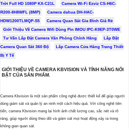
Trời Full HD 1080P KX-C21L
Camera Wi-Fi Ezviz CS-H6C-
R200-8H8WFL (8MP)
Camera dahua DH-HAC-
HDW1200TLMQP-S5
Camera Quan Sát Gia Đình Giá Rẻ
Giới Thiệu Về Camera Wifi Dùng Pin IMOU IPC-K9EP-3T0WE
Tư Vấn Lắp Đặt Camera Văn Phòng Chính Hãng
Lắp Đặt
Camera Quan Sát 360 Độ
Lắp Camera Cửa Hàng Trang Thiết
Bị Y Tế
GIỚI THIỆU VỀ CAMERA KBVISION VÀ TÍNH NĂNG NỔI
BẬT CỦA SẢN PHẨM.
Camera Kbvision là một sản phẩm công nghệ được thiết kế để giúp người
dùng giám sát và quản lý an ninh một cách hiệu quả. Với công nghệ tiên
tiến, camera Kbvision mang lại hình ảnh chất lượng cao, sắc nét và rõ
ràng, giúp người dùng theo dõi và giám sát mọi hoạt động xảy ra trong
không gian quan sát.