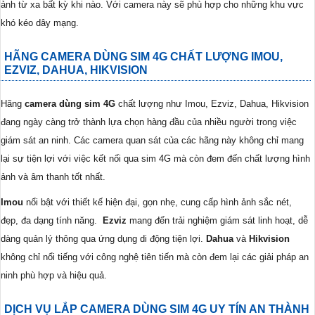
ảnh từ xa bất kỳ khi nào. Với camera này sẽ phù hợp cho những khu vực
khó kéo dây mạng.
HÃNG CAMERA DÙNG SIM 4G CHẤT LƯỢNG IMOU,
EZVIZ, DAHUA, HIKVISION
Hãng
camera dùng sim 4G
chất lượng như Imou, Ezviz, Dahua, Hikvision
đang ngày càng trở thành lựa chọn hàng đầu của nhiều người trong việc
giám sát an ninh. Các camera quan sát của các hãng này không chỉ mang
lại sự tiện lợi với việc kết nối qua sim 4G mà còn đem đến chất lượng hình
ảnh và âm thanh tốt nhất.
Imou
nổi bật với thiết kế hiện đại, gọn nhẹ, cung cấp hình ảnh sắc nét,
đẹp, đa dạng tính năng.
Ezviz
mang đến trải nghiệm giám sát linh hoạt, dễ
dàng quản lý thông qua ứng dụng di động tiện lợi.
Dahua
và
Hikvision
không chỉ nổi tiếng với công nghệ tiên tiến mà còn đem lại các giải pháp an
ninh phù hợp và hiệu quả.
DỊCH VỤ LẮP CAMERA DÙNG SIM 4G UY TÍN AN THÀNH