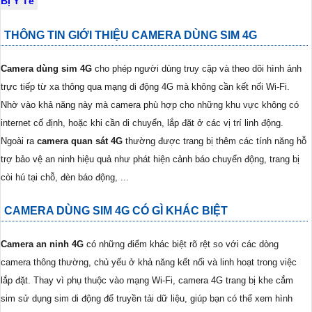
Bị Y Tế
THÔNG TIN GIỚI THIỆU CAMERA DÙNG SIM 4G
Camera dùng sim 4G
cho phép người dùng truy cập và theo dõi hình ảnh
trực tiếp từ xa thông qua mạng di động 4G mà không cần kết nối Wi-Fi.
Nhờ vào khả năng này mà camera phù hợp cho những khu vực không có
internet cố định, hoặc khi cần di chuyển, lắp đặt ở các vị trí linh động.
Ngoài ra
camera quan sát 4G
thường được trang bị thêm các tính năng hỗ
trợ bảo vệ an ninh hiệu quả như phát hiện cảnh báo chuyển động, trang bị
còi hú tại chỗ, đèn báo động, ...
CAMERA DÙNG SIM 4G CÓ GÌ KHÁC BIỆT
Camera an ninh 4G
có những điểm khác biệt rõ rệt so với các dòng
camera thông thường, chủ yếu ở khả năng kết nối và linh hoạt trong việc
lắp đặt. Thay vì phụ thuộc vào mạng Wi-Fi, camera 4G trang bị khe cắm
sim sử dụng sim di động để truyền tải dữ liệu, giúp bạn có thể xem hình