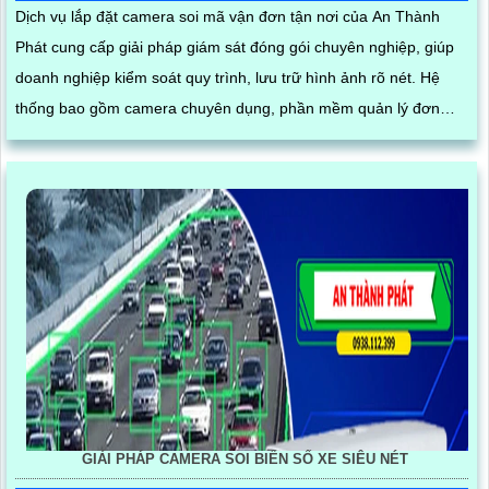
Dịch vụ lắp đặt camera soi mã vận đơn tận nơi của An Thành
Phát cung cấp giải pháp giám sát đóng gói chuyên nghiệp, giúp
doanh nghiệp kiểm soát quy trình, lưu trữ hình ảnh rõ nét. Hệ
thống bao gồm camera chuyên dụng, phần mềm quản lý đơn
hàng, thiết bị quét mã vạch cùng phụ kiện thi công, lắp đặt hoàn
chỉnh tại kho hàng, đảm bảo hoạt động ổn định và hỗ trợ kỹ thuật
tận nơi
GIẢI PHÁP CAMERA SOI BIỂN SỐ XE SIÊU NÉT