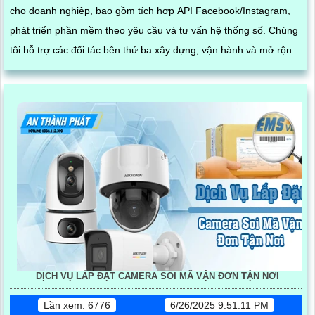
cho doanh nghiệp, bao gồm tích hợp API Facebook/Instagram,
phát triển phần mềm theo yêu cầu và tư vấn hệ thống số. Chúng
tôi hỗ trợ các đối tác bên thứ ba xây dựng, vận hành và mở rộng
hệ thống trên nền tảng mạng xã hội, giúp tối ưu hóa quy trình
kinh doanh và kết nối khách hàng hiệu quả trong thời đại số
DỊCH VỤ LẮP ĐẶT CAMERA SOI MÃ VẬN ĐƠN TẬN NƠI
Lần xem: 6776
6/26/2025 9:51:11 PM