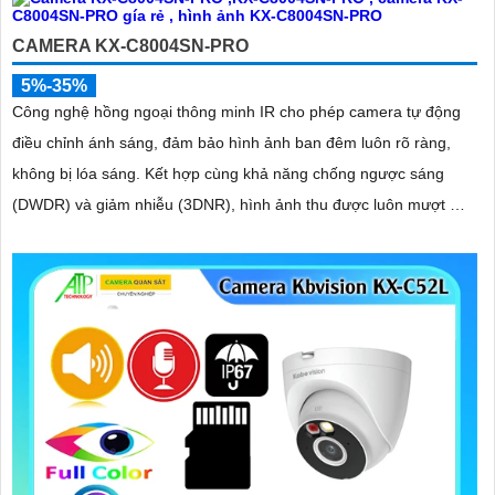
CAMERA KX-C8004SN-PRO
5%-35%
Công nghệ hồng ngoại thông minh IR cho phép camera tự động
điều chỉnh ánh sáng, đảm bảo hình ảnh ban đêm luôn rõ ràng,
không bị lóa sáng. Kết hợp cùng khả năng chống ngược sáng
(DWDR) và giảm nhiễu (3DNR), hình ảnh thu được luôn mượt mà,
màu sắc chân thực và chi tiết rõ nét, ngay cả trong môi trường
ánh sáng yếu hoặc ánh sáng phức tạp như ngược sáng hoặc chói
nắng