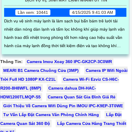
DỊCH VỤ VỆ SINH MÁY LẠNH NHANH UY TÍN
Lần xem: 10441
4/15/2025 9:41:03 AM
Dịch vụ vệ sinh máy lạnh là làm sạch bụi bẩn bám trê lưới tải
nhiệt dàn nóng dàn lạnh và tấm lọc không khí giúp máy lạnh vận
hành trao đổi nhiệt trong phòng tốt hơn nâng cao hiệu suất vần
hành của máy lạnh đồng thời tiết kiệm điện và tạo không khí
trong lành chống mùi hôi
Thông Tin:
Camera Imou Xoay 360 IPC-GK2CP-3C0WR
MEARI B1 Camera Chuông Cửa (3MP)
Camera IP Wifi Ngoài
Trời Full HD 1080P KX-C21L
Camera Wi-Fi Ezviz CS-H6C-
R200-8H8WFL (8MP)
Camera dahua DH-HAC-
HDW1200TLMQP-S5
Camera Quan Sát Gia Đình Giá Rẻ
Giới Thiệu Về Camera Wifi Dùng Pin IMOU IPC-K9EP-3T0WE
Tư Vấn Lắp Đặt Camera Văn Phòng Chính Hãng
Lắp Đặt
Camera Quan Sát 360 Độ
Lắp Camera Cửa Hàng Trang Thiết