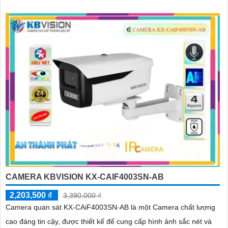
như hàng rào ảo, xâm nhập, và phân biệt người/xe (SMD Plus)
bảo vệ an ninh hiệu quả
CAMERA KBVISION KX-CAIF4003SN-AB
2,203,500 ₫
3,390,000 ₫
Camera quan sát KX-CAiF4003SN-AB là một Camera chất lượng
cao đáng tin cậy, được thiết kế để cung cấp hình ảnh sắc nét và