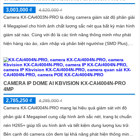
3,003,000 ₫
4,620,000 ₫
Camera KX-CAi4003N-PRO là dòng camera giám sát độ phân giải
4 Megapixel cho hình ảnh chất lượng sắc nét qua bất kỳ màn hình
giám sát nào. Cùng với đó là các tính năng thông minh như phát
hiện hàng rào ảo, xâm nhập và phân biệt người/xe (SMD Plus),
cùng khả năng tìm kiếm sự kiện thông minh giúp nâng cao hiệu
quả giám sát an ninh
CAMERA IP DOME AI KBVISION KX-CAI4004N-PRO
4MP
2,785,250 ₫
4,285,000 ₫
Camera KX-CAi4004N-PRO mang lại hiệu quả giám sát với độ
phân giải 4 Megapixel cung cấp hình ảnh sắc nét, trang bị chuẩn
nén H265+ giúp tối ưu hình ảnh và tiết kiệm dung lượng lưu trữ.
Bên cạnh đó camera còn đem lại khả năng phát hiện thông minh