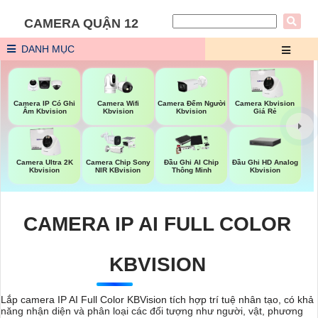
CAMERA QUẬN 12
DANH MỤC
Camera Wifi
Camera Đếm Người
Camera IP Có Ghi
Camera Kbvision
Kbvision
Kbvision
Âm Kbvision
Giá Rẻ
Đầu Ghi HD Analog
Camera Ultra 2K
Camera Chip Sony
Đầu Ghi AI Chip
Kbvision
Kbvision
NIR KBvision
Thông Minh
CAMERA IP AI FULL COLOR
KBVISION
Lắp camera IP AI Full Color KBVision tích hợp trí tuệ nhân tạo, có khả
năng nhận diện và phân loại các đối tượng như người, vật, phương