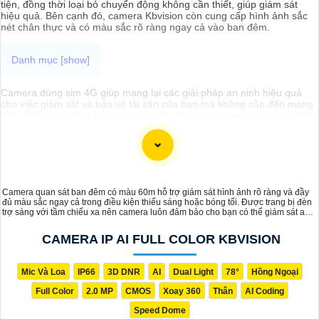
tiện, đồng thời loại bỏ chuyển động không cần thiết, giúp giám sát
hiệu quả. Bên cạnh đó, camera Kbvision còn cung cấp hình ảnh sắc
nét chân thực và có màu sắc rõ ràng ngay cả vào ban đêm.
Camera dùng sim 4G giúp mang lại các giải pháp an ninh hiệu quả
cho việc giám sát và bảo vệ tài sản của bạn mà không cần đến mạng
Wifi. Trên thị trường hiện nay có nhiều lựa chọn camera quan sát 4G
chất lượng với mức giá phù hợp. Dưới đây là một số camera đề xuất
dành cho bạn tham khảo
Camera quan sát ban đêm có màu 60m hỗ trợ giám sát hình ảnh rõ ràng và đầy
đủ màu sắc ngay cả trong điều kiện thiếu sáng hoặc bóng tối. Được trang bị đèn
trợ sáng với tầm chiếu xa nên camera luôn đảm bảo cho bạn có thể giám sát an
ninh liên tục 24/24 hiệu quả
CAMERA IP AI FULL COLOR KBVISION
Mic Và Loa
IP66
3D DNR
AI
Dual Light
78°
Hồng Ngoại
Full Color
2.0 MP
CMOS
Xoay 360
Thân
AI Coding
Speed Dome