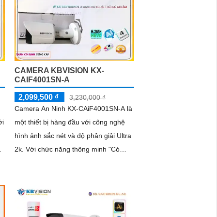
khả năng phát hiện thông minh như
hàng rào ảo, xâm nhập, và phân biệt
ệu
người/xe (SMD Plus) bảo vệ an ninh
hiệu quả
CAMERA KBVISION KX-
CAIF4001SN-A
2,099,500 ₫
3,230,000 ₫
Camera An Ninh KX-CAiF4001SN-A là
ới
một thiết bị hàng đầu với công nghệ
hình ảnh sắc nét và độ phân giải Ultra
2k. Với chức năng thông minh "Có
Màu Ban Đêm", giúp hình ảnh vẫn rõ
nét và chất lượng ngay cả trong điều
kiện thiếu ánh sáng