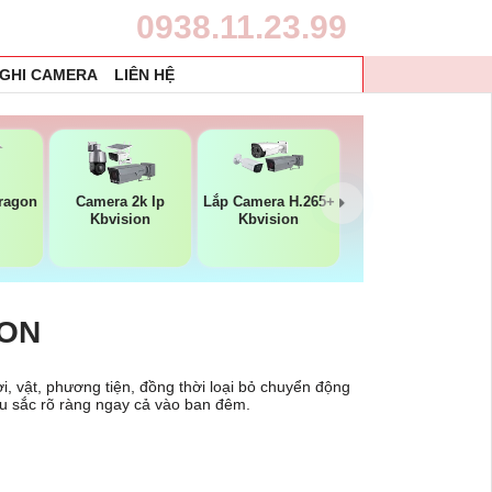
0938.11.23.99
 GHI CAMERA
LIÊN HỆ
ragon
Camera 2k Ip
Lắp Camera H.265+
Kbvision
Kbvision
ION
i, vật, phương tiện, đồng thời loại bỏ chuyển động
àu sắc rõ ràng ngay cả vào ban đêm.