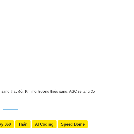
h sáng thay đổi. Khi môi trường thiếu sáng, AGC sẽ tăng độ
N
ay 360
Thân
AI Coding
Speed Dome