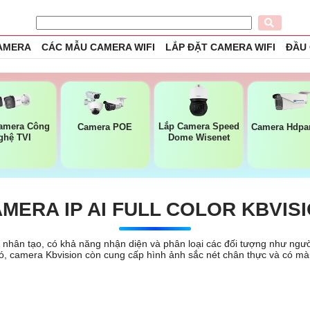
CAMERA
CÁC MẪU CAMERA WIFI
LẮP ĐẶT CAMERA WIFI
ĐẦU
amera Công
Lắp Camera Speed
Camera POE
Camera Hdpa
ghệ TVI
Dome Wisenet
MERA IP AI FULL COLOR KBVIS
uệ nhân tạo, có khả năng nhận diện và phân loại các đối tượng như ngườ
 đó, camera Kbvision còn cung cấp hình ảnh sắc nét chân thực và có m