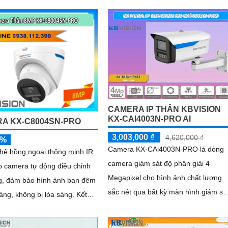
CAMERA IP THÂN KBVISION
KX-CAI4003N-PRO AI
A KX-C8004SN-PRO
3,003,000 ₫
4,620,000 ₫
5%
Camera KX-CAi4003N-PRO là dòng
hệ hồng ngoại thông minh IR
camera giám sát độ phân giải 4
p camera tự động điều chỉnh
Megapixel cho hình ảnh chất lượng
g, đảm bảo hình ảnh ban đêm
sắc nét qua bất kỳ màn hình giám sá
àng, không bị lóa sáng. Kết
nào. Cùng với đó là các tính năng
g khả năng chống ngược sáng
thông minh như phát hiện hàng rào
và giảm nhiễu (3DNR), hình