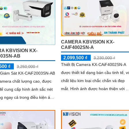
ảo, xâm nhập và phân biệt người/xe
 được luôn mượt mà, màu sắc
(SMD Plus), cùng khả năng tìm kiếm
c và chi tiết rõ nét, ngay cả
sự kiện thông minh giúp nâng cao hi
i trường ánh sáng yếu hoặc
quả giám sát an ninh
g phức tạp như ngược sáng
ói nắng
CAMERA KBVISION KX-
CAIF4002SN-A
A KBVISION KX-
003SN-AB
2,099,500 ₫
3,230,000 ₫
Thiết Bị Camera KX-CAiF4002SN-A
500 ₫
3,250,000 ₫
được thiết kế dạng bán cầu tinh tế, v
Giám Sát KX-CAiF2003SN-AB
chất liệu kim loại chắc chắn và đẹp
Camera chất lượng cao, được
mắt. Hình ảnh được hoàn thiện với độ
 để cung cấp hình ảnh sắc nét
phân giải Ultra 2k, đảm bảo chất
ng ngay cả trong điều kiện ánh
lượng hình sắc nét
sáng yếu. Với khả năng xem hình...