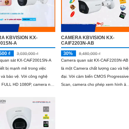
A KBVISION KX-
CAMERA KBVISION KX-
001SN-A
CAIF2203N-AB
500 ₫
30%
3,030,000 ₫
8,480,000 ₫
quan sát KX-CAiF2001SN-A
Camera quan sát KX-CAiF2203N-AB
hiết bị mạnh mẽ trong việc
là một Camera chất lượng cao và hi
o vệ. Với công nghệ
đại. Với cảm biến CMOS Progressive
h FULL HD 1080P, camera này
Scan, camera cho phép xem hình ản
 hình ảnh sắc nét và chất
ban đêm màu sắc rõ ràng và sáng
ao
như ban ngày trong khoảng cách lên
đến 30m