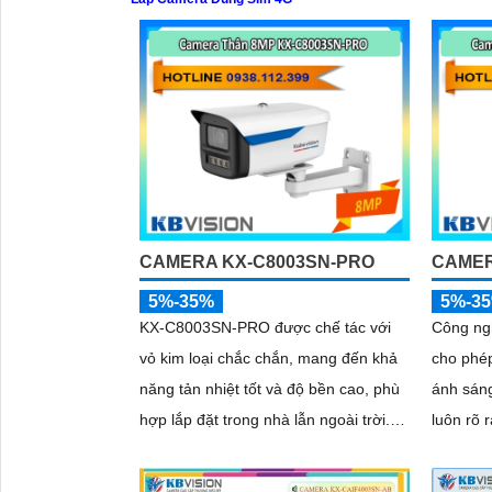
CAMERA KX-C8003SN-PRO
CAMER
5%-35%
5%-3
KX-C8003SN-PRO được chế tác với
Công ng
vỏ kim loại chắc chắn, mang đến khả
cho phé
năng tản nhiệt tốt và độ bền cao, phù
ánh sán
hợp lắp đặt trong nhà lẫn ngoài trời.
luôn rõ r
Thiết kế gọn gàng, dễ dàng thi công,
hợp cùn
tiết kiệm thời gian và chi phí cho người
(DWDR) 