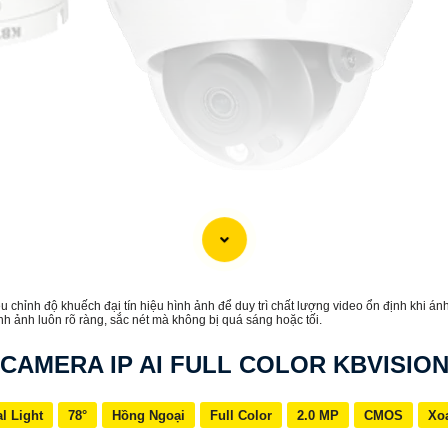
 chỉnh độ khuếch đại tín hiệu hình ảnh để duy trì chất lượng video ổn định khi án
h ảnh luôn rõ ràng, sắc nét mà không bị quá sáng hoặc tối.
CAMERA IP AI FULL COLOR KBVISIO
l Light
78°
Hồng Ngoại
Full Color
2.0 MP
CMOS
Xo