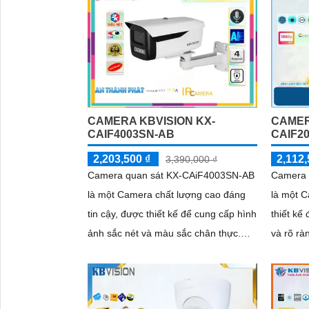
dùng
ảnh thu
chân thự
trong mô
ánh sán
hoặc ch
CAMERA KBVISION KX-
CAMER
CAIF4003SN-AB
CAIF2
2,203,500 ₫
2,112,
3,390,000 ₫
Camera quan sát KX-CAiF4003SN-AB
Camera 
là một Camera chất lượng cao đáng
là một 
tin cậy, được thiết kế để cung cấp hình
thiết kế
ảnh sắc nét và màu sắc chân thực.
và rõ rà
Với độ phân giải cao và góc nhìn...