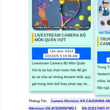
LIVESTREAM CAMERA BỘ
TRU
MÔN QUẦN VỢT
CAM
Lần xem: 6314
6/2/2025 9:18:06 AM
Livestream Camera Bộ Môn Quần
Trung 
Vợt là sự lựa chọn hoàn hảo để ghi
Vantech
lại và chia sẻ những khoảnh khắc quý
chữa, b
giá trong môn thể thao phức tạp này.
Đội ngũ 
Với chất lượng hình ảnh sắc nét và
nghiệm,
khả năng truyền tải trực tiếp, camera
Thông Tin:
Camera Kbvision KX-CAi2204N2-A
phục sự
này giúp bạn dễ dàng theo dõi và ghi
Hikvision DS-2CD2955FWD-I
DS-2CE17H0T-IT