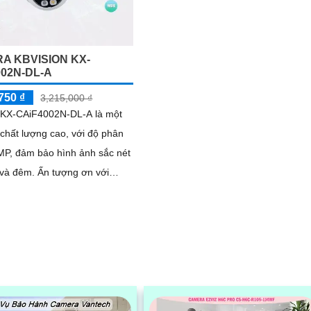
A KBVISION KX-
002N-DL-A
750 ₫
3,215,000 ₫
KX-CAiF4002N-DL-A là một
chất lượng cao, với độ phân
 MP, đảm bảo hình ảnh sắc nét
 Ấn tượng ơn với
hông số là camera này có khả