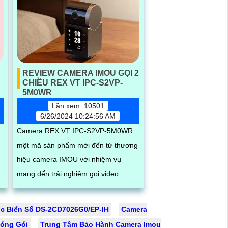
REVIEW CAMERA IMOU GỌI 2
CHIỀU REX VT IPC-S2VP-
5M0WR
Lần xem: 10501
6/26/2024 10:24:56 AM
Camera REX VT IPC-S2VP-5M0WR
một mã sản phẩm mới đến từ thương
hiệu camera IMOU với nhiệm vụ
mang đến trải nghiệm gọi video
nhanh chóng và chính xác cho người
già và trẻ em. Với...
c Biển Số DS-2CD7026G0/EP-IH
Camera
Đóng Gói
Trung Tâm Bảo Hành Camera Imou