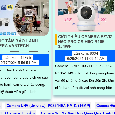
GIỚI THIỆU CAMERA EZVIZ
NG TÂM BẢO HÀNH
H6C PRO CS-H6C-R105-
ERA VANTECH
1J4WF
Lần xem: 8334
Lần xem: 13975
6/29/2024 11:09:42 AM
10/17/2024 5:56:51 PM
Camera EZVIZ H6C PRO CS-H6C-
Tâm Bảo Hành Camera
R105-1J4WF là một đòng sản phẩm
 chuyên cung cấp dịch vụ sửa
với độ phân giải cao lên đến 2k, tầm
ảo hành camera chất lượng.
nhìn ban đêm tốt với ánh sáng hồng
kỹ thuật viên giàu kinh
ngoại và đèn LED trợ sáng. Khả năng
 nhiệt tình sẽ giúp bạn khắc
quay xoay...
B
Camera UNV (Uniview) IPC8544EA-KM-I1 (16MP)
Camera Đọ
 cố nhanh chóng và hiệu quả
3FS Camera Thu Âm
Camera Soi Mã Vận Đơn Quay Quá Trình 