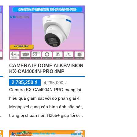
CAMERA IP DOME AI KBVISION
KX-CAI4004N-PRO 4MP
2,785,250 ₫
4,285,000 ₫
Camera KX-CAi4004N-PRO mang lại
hiệu quả giám sát với độ phân giải 4
Megapixel cung cấp hình ảnh sắc nét,
t
trang bị chuẩn nén H265+ giúp tối ưu
hình ảnh và tiết kiệm dung lượng lưu
trữ. Bên cạnh đó camera còn đem lại