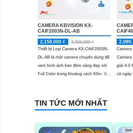
CAMERA KBVISION KX-
CAMER
CAIF2003N-DL-AB
CAIF4
2,158,000 ₫
2,089,
3,320,000 ₫
Thiết bị Loại Camera KX-CAiF2003N-
Camera 
DL-AB là một camere chuyên dụng để
Camera 
xem hình ảnh ban đêm sáng đẹp với
giải 4.0
Full Color trong khoảng cách 50m. Với
cả ngày và đêm.
công nghệ hình ảnh sắc nét Full HD...
những t
năng...
TIN TỨC MỚI NHẤT