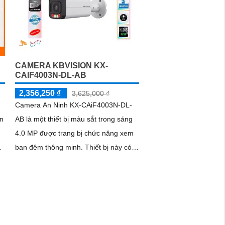
CAMERA KBVISION KX-
CAIF4003N-DL-AB
2,356,250 ₫
3,625,000 ₫
Camera An Ninh KX-CAiF4003N-DL-
ện
AB là một thiết bị màu sắt trong sáng
4.0 MP được trang bị chức năng xem
h
ban đêm thông minh. Thiết bị này có
khả năng hiển thị màu sắc cả vào
ban...