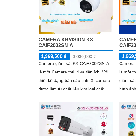
CAMERA KBVISION KX-
CAMER
CAIF2002SN-A
CAIF2
1,969,500 ₫
1,969,
3,030,000 ₫
Camera giám sát KX-CAiF2002SN-A
Camera 
là một Camera thú vị và tiện ích. Với
là một t
thiết kế dạng bán cầu tinh tế, camera
giám sát và bả
được làm từ chất liệu kim loại chất
hình ản
lượng cao, mang đến vẻ ngoài sang
mang đến
trọng và đẳng cấp
lượng c