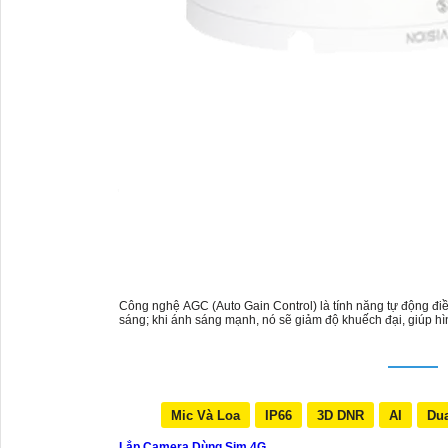
'
Công nghệ AGC (Auto Gain Control) là tính năng tự động điều
sáng; khi ánh sáng mạnh, nó sẽ giảm độ khuếch đại, giúp hìn
Mic Và Loa
IP66
3D DNR
AI
Dua
Lắp Camera Dùng Sim 4G