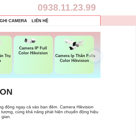
0938.11.23.99
 GHI CAMERA
LIÊN HỆ
Camera IP Full
Color Hikvision
ân Trụ
Camera Ip Thân Full
n
Color Hikvision
ION
 sống động ngay cả vào ban đêm. Camera Hikvision
i tượng, cùng khả năng phát hiện chuyển động hiệu
 gian.