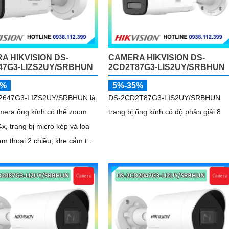
A HIKVISION DS-
CAMERA HIKVISION DS-
47G3-LIZS2UY/SRBHUN
2CD2T87G3-LIS2UY/SRBHUN
5%
5%-35%
2647G3-LIZS2UY/SRBHUN là
DS-2CD2T87G3-LIS2UY/SRBHUN
mera ống kính có thể zoom
trang bị ống kính có độ phân giải 8
4x, trang bị micro kép và loa
àm thoại 2 chiều, khe cắm thẻ
GB, tích hợp công nghệ AI
ệc cân bằng màu sáng trong
n ánh sáng yếu, ống kính có
giải 4