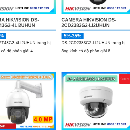
A HIKVISION DS-
CAMERA HIKVISION DS-
43G2-4LI2UHUN
2CD2383G2-LI2UHUN
5%
5%-35%
T43G2-4LI2UHUN trang bị
DS-2CD2383G2-LI2UHUN trang bị
 có độ phân giải 4
ống kính có độ phân giải 8