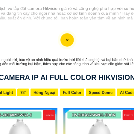
dịch vụ lắp đặt camera Hikvision giá rẻ và công nghệ phù hợp với xu h
 và đáng tin cậy cho ngôi nhà hoặc cơ sở kinh doanh của mình? Hãy để
iệu suất ổn định. Với chúng tôi, bạn hoàn toàn yên tâm về an ninh mà 
 ngoài trời, bảo vệ an ninh hiệu quả trước thời tiết khắc nghiệt và bụi bẩn nhờ k
đảm bảo hoạt động ổn định trong mọi điều kiện, từ mưa nắng đến môi trường bụi bặm, thích hợp cho các công trình và khu vực cần giám s
CAMERA IP AI FULL COLOR HIKVISIO
l Light
78°
Hồng Ngoại
Full Color
Speed Dome
AI Cod