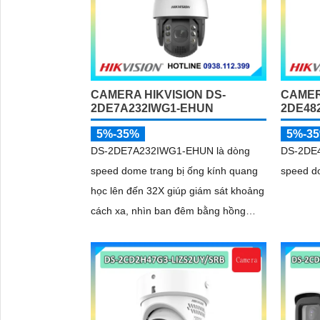
CAMERA HIKVISION DS-
CAMER
2DE7A232IWG1-EHUN
2DE48
5%-35%
5%-3
DS-2DE7A232IWG1-EHUN là dòng
DS-2DE4
speed dome trang bị ống kính quang
speed do
học lên đến 32X giúp giám sát khoảng
'
cách xa, nhìn ban đêm bằng hồng
ngoại 200m, hỗ trợ tính năng
AcuSense nâng cao hiệu quả giám sát
an ninh, có tốc độ lấy nét cao nhờ
công nghệ Self-learning