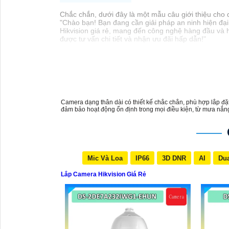
Chắc chắn, dưới đây là một mẫu câu giới thiệu cho 
"Chào bạn! Bạn đang cần giải pháp an ninh hiện đại
Hikvision giá rẻ, mang đến công nghệ hàng đầu và h
được tư vấn chi tiết và nhận ưu đãi hấp dẫn!"
Camera dạng thân dài có thiết kế chắc chắn, phù hợp lắp đặt
Mic Và Loa
IP66
3D DNR
AI
Dua
Lắp Camera Hikvision Giá Rẻ