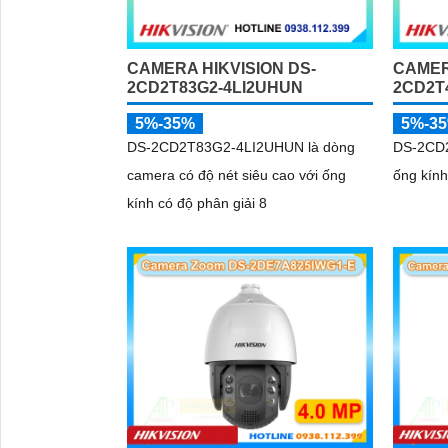
CAMERA HIKVISION DS-
CAMER
2CD2T83G2-4LI2UHUN
2CD2T
5%-35%
5%-3
DS-2CD2T83G2-4LI2UHUN là dòng
DS-2CD2
camera có độ nét siêu cao với ống
ống kính
kính có độ phân giải 8