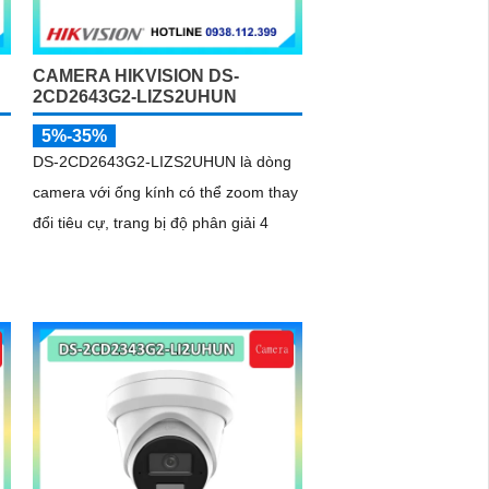
CAMERA HIKVISION DS-
2CD2643G2-LIZS2UHUN
5%-35%
g
DS-2CD2643G2-LIZS2UHUN là dòng
camera với ống kính có thể zoom thay
đổi tiêu cự, trang bị độ phân giải 4