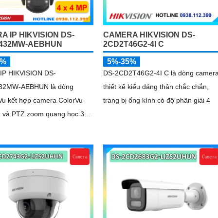
 IP HIKVISION DS-
CAMERA HIKVISION DS-
432MW-AEBHUN
2CD2T46G2-4I C
5%
5%-35%
IP HIKVISION DS-
DS-2CD2T46G2-4I C là dòng camer
32MW-AEBHUN là dòng
thiết kế kiểu dáng thân chắc chắn,
u kết hợp camera ColorVu
trang bị ống kính có độ phân giải 4
g và PTZ zoom quang học 32X
ng một camera. Độ phân giải
g ngoại 200m chuẩn nén H