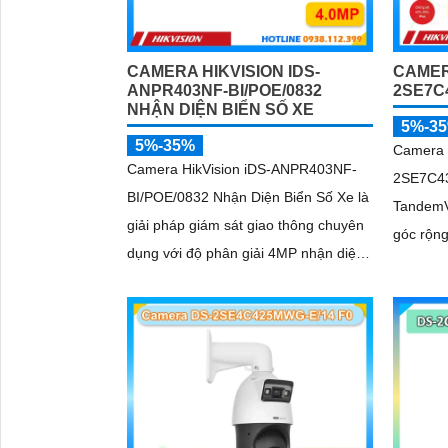
CAMERA HIKVISION IDS-
CAMERA
ANPR403NF-BI/POE/0832
2SE7C
NHẬN DIỆN BIỂN SỐ XE
5%-3
5%-35%
Camera 
Camera HikVision iDS-ANPR403NF-
2SE7C4
BI/POE/0832 Nhận Diện Biển Số Xe là
TandemV
giải pháp giám sát giao thông chuyên
góc rộn
dụng với độ phân giải 4MP nhận diện
trong cù
biển số phương tiện tốc độ từ 5 đến
4MP hồn
120km/h cảm biến 1/1