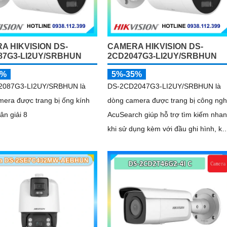
A HIKVISION DS-
CAMERA HIKVISION DS-
87G3-LI2UY/SRBHUN
2CD2047G3-LI2UY/SRBHUN
5%
5%-35%
2087G3-LI2UY/SRBHUN là
DS-2CD2047G3-LI2UY/SRBHUN là
era được trang bị ống kính
dòng camera được trang bị công ng
ân giải 8
AcuSearch giúp hỗ trợ tìm kiếm nha
khi sử dụng kèm với đầu ghi hình, k
khả năng chống ngược sáng WDR
130dB, trang bị micro kép và loa hỗ
trợ đàm thoại 2 chiều, ống kính 4