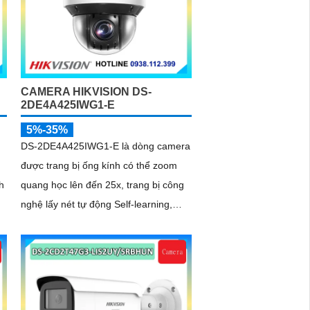
CAMERA HIKVISION DS-
2DE4A425IWG1-E
5%-35%
DS-2DE4A425IWG1-E là dòng camera
được trang bị ống kính có thể zoom
h
quang học lên đến 25x, trang bị công
nghệ lấy nét tự động Self-learning,
trang bị tính năng Ai nhận diện chính
xác tích hợp AcuSearch khi kết hợp
chung với đầu ghi hình, nhìn ban đêm
bằng hồng ngoại 50m