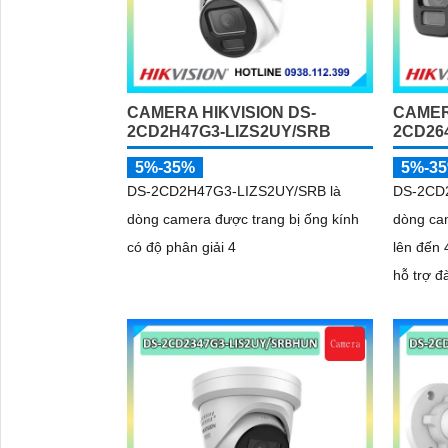
CAMERA HIKVISION DS-
CAMER
2CD2H47G3-LIZS2UY/SRB
2CD26
5%-35%
5%-3
DS-2CD2H47G3-LIZS2UY/SRB là
DS-2CD
dòng camera được trang bị ống kính
dòng ca
có độ phân giải 4
lên đến 
hỗ trợ đ
nhớ 512
trong vi
điều kiệ
độ phân 