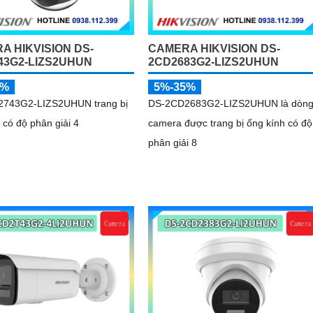
A HIKVISION DS-
CAMERA HIKVISION DS-
43G2-LIZS2UHUN
2CD2683G2-LIZS2UHUN
5%
5%-35%
743G2-LIZS2UHUN trang bị
DS-2CD2683G2-LIZS2UHUN là dòn
 có độ phân giải 4
camera được trang bị ống kính có độ
phân giải 8