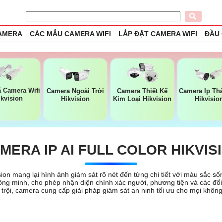
CAMERA
CÁC MẪU CAMERA WIFI
LẮP ĐẶT CAMERA WIFI
ĐẦU
á Camera Wifi
Camera Ngoài Trời
Camera Thiết Kế
Camera Ip Th
ikvision
Hikvision
Kim Loại Hikvision
Hikvisio
MERA IP AI FULL COLOR HIKVIS
ision mang lại hình ảnh giám sát rõ nét đến từng chi tiết với màu sắc
ông minh, cho phép nhận diện chính xác người, phương tiện và các đố
trội, camera cung cấp giải pháp giám sát an ninh tối ưu cho mọi không