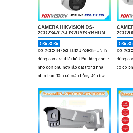
CAMERA HIKVISION DS-
CAMER
2CD2347G3-LIS2UY/SRBHUN
2CD20
5%-35%
5%-3
DS-2CD2347G3-LIS2UY/SRBHUN là
DS-2CD
dòng camera thiết kế kiểu dáng dome
dòng cam
nhỏ gọn phù hợp lắp đặt trong nhà,
có độ ph
nhìn ban đêm có màu bằng đèn trợ
sáng và nhờ công nghệ ColorVU
HikAI-ISP, có tính năng AI giúp nhận
diện người và phương tiện, tích hợp
micro kép