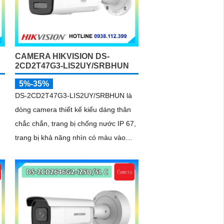
CAMERA HIKVISION DS-
2CD2T47G3-LIS2UY/SRBHUN
5%-35%
DS-2CD2T47G3-LIS2UY/SRBHUN là
dòng camera thiết kế kiểu dáng thân
chắc chắn, trang bị chống nước IP 67,
trang bị khả năng nhìn có màu vào
ban đêm khoảng cách lên đến 60m,
phát hiện chuyển động và phân biệt
được người và phương tiện, ống kính
4