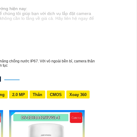
ướng hiện nay:
 chúng tôi giúp bạn với dịch vụ lắp đặt camera
không cần lo lắng về giá cả. Hãy liên hệ ngay để
hả năng chống nước IP67. Với vỏ ngoài bền bỉ, camera thân
át liên tục
N
ing
2.0 MP
Thân
CMOS
Xoay 360