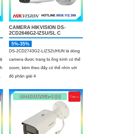
CAMERA HIKVISION DS-
2CD2646G2-IZSU/SL C
5%-35%
DS-2CD2743G2-LIZS2UHUN là dòng
hệ
camera được trang bị ống kính có thể
nh
zoom, kèm theo đấy có thể nhìn với
èm
độ phân giải 4