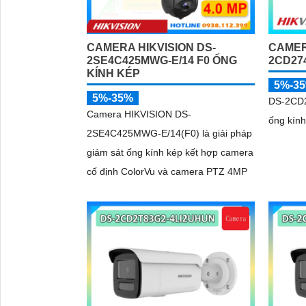
CAMERA HIKVISION DS-
CAMER
2SE4C425MWG-E/14 F0 ỐNG
2CD27
KÍNH KÉP
5%-3
5%-35%
DS-2CD2
Camera HIKVISION DS-
ống kính
2SE4C425MWG-E/14(F0) là giải pháp
giám sát ống kính kép kết hợp camera
cố định ColorVu và camera PTZ 4MP