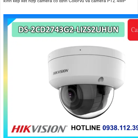
kính kép kết hợp camera cố định ColorVu và camera PTZ 4MP