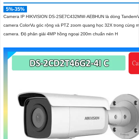
5%-35%
Camera IP HIKVISION DS-2SE7C432MW-AEBHUN là dòng TandemV
camera ColorVu góc rộng và PTZ zoom quang học 32X trong cùng m
camera. Độ phân giải 4MP hồng ngoại 200m chuẩn nén H