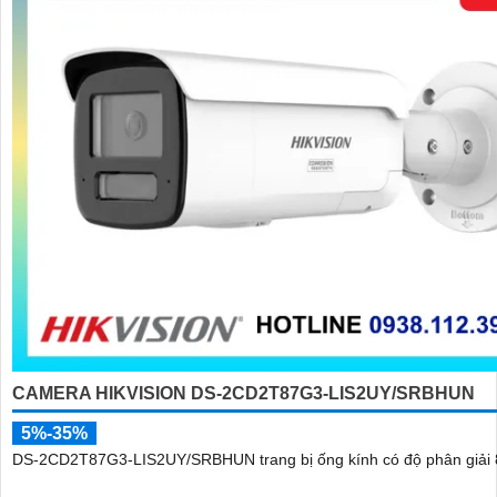
CAMERA HIKVISION DS-2CD2T87G3-LIS2UY/SRBHUN
5%-35%
DS-2CD2T87G3-LIS2UY/SRBHUN trang bị ống kính có độ phân giải 