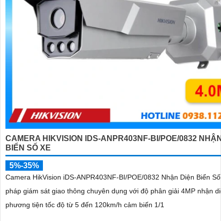
CAMERA HIKVISION IDS-ANPR403NF-BI/POE/0832 NHẬN
BIỂN SỐ XE
5%-35%
Camera HikVision iDS-ANPR403NF-BI/POE/0832 Nhận Diện Biển Số X
pháp giám sát giao thông chuyên dụng với độ phân giải 4MP nhận di
phương tiện tốc độ từ 5 đến 120km/h cảm biến 1/1