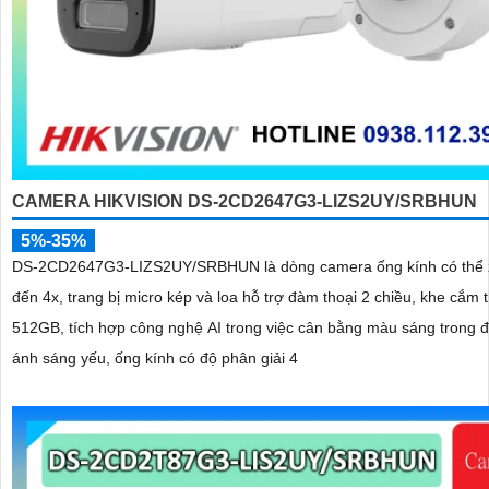
CAMERA HIKVISION DS-2CD2647G3-LIZS2UY/SRBHUN
5%-35%
DS-2CD2647G3-LIZS2UY/SRBHUN là dòng camera ống kính có thể 
đến 4x, trang bị micro kép và loa hỗ trợ đàm thoại 2 chiều, khe cắm 
512GB, tích hợp công nghệ AI trong việc cân bằng màu sáng trong đ
ánh sáng yếu, ống kính có độ phân giải 4