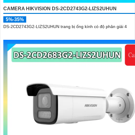
CAMERA HIKVISION DS-2CD2743G2-LIZS2UHUN
5%-35%
DS-2CD2743G2-LIZS2UHUN trang bị ống kính có độ phân giải 4