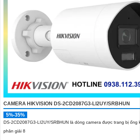
CAMERA HIKVISION DS-2CD2087G3-LI2UY/SRBHUN
5%-35%
DS-2CD2087G3-LI2UY/SRBHUN là dòng camera được trang bị ống k
phân giải 8