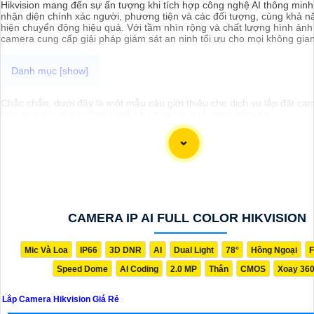
Hikvision mang đến sự ấn tượng khi tích hợp công nghệ AI thông minh
nhận diện chính xác người, phương tiện và các đối tượng, cùng khả n
hiện chuyển động hiệu quả. Với tầm nhìn rộng và chất lượng hình ảnh 
camera cung cấp giải pháp giám sát an ninh tối ưu cho mọi không gian
Chắc chắn, dưới đây là một mẫu câu giới thiệu cho dịch vụ lắp đặt ca
Hikvision giá rẻ và công nghệ phù hợp với xu hướng hiện nay:
"Chào bạn! Bạn đang cần giải pháp an ninh hiện đại và đáng tin cậy c
hoặc cơ sở kinh doanh của mình? Hãy để chúng tôi giúp bạn với dịch v
camera Hikvision giá rẻ, mang đến công nghệ hàng đầu và hiệu suất ổ
chúng tôi, bạn hoàn toàn yên tâm về an ninh mà không cần lo lắng về 
liên hệ ngay để được tư vấn chi tiết và nhận ưu đãi hấp dẫn!"
CAMERA IP AI FULL COLOR HIKVISION
Mic Và Loa
IP66
3D DNR
AI
Dual Light
78°
Hồng Ngoại
F
Speed Dome
AI Coding
2.0 MP
Thân
CMOS
Xoay 36
Lắp Camera Hikvision Giá Rẻ