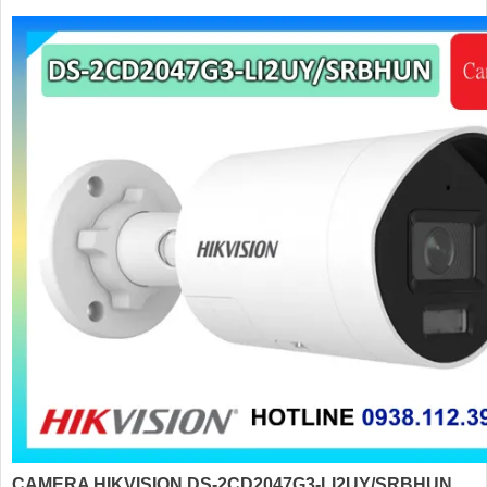
CAMERA HIKVISION DS-2CD2047G3-LI2UY/SRBHUN