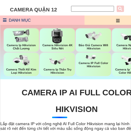
CAMERA QUẬN 12
DANH MỤC
Báo Giá Camera Wifi
Camera Ip Hikvision
Camera Hikvision 4K
Camera Ng
Hikvision
Chất Lượng
Siêu Nét
Hikvi
Camera IP Full Color
Hikvision
Camera Thiết Kế Kim
Camera Ip Thân Trụ
Camera Ip 
Loại Hikvision
Hikvision
Color Hi
CAMERA IP AI FULL COLO
HIKVISION
Lắp đặt camera IP với công nghệ AI Full Color Hikvision mang lại hình
sát rõ nét đến từng chi tiết với màu sắc sống động ngay cả vào ban 