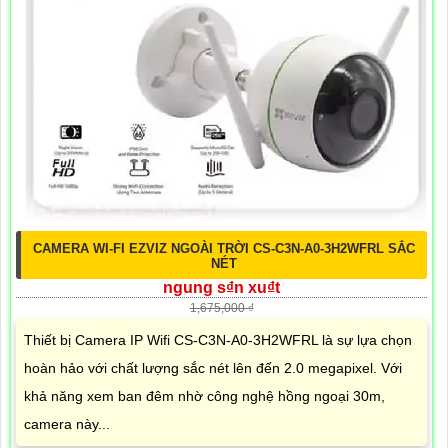
CAMERA WI-FI EZVIZ NGOÀI TRỜI CS-C3N-A0-3H2WFRL SẮC
NÉT
ngung s₫n xu₫t
1,675,000 ₫
Thiết bị Camera IP Wifi CS-C3N-A0-3H2WFRL là sự lựa chọn
hoàn hảo với chất lượng sắc nét lên đến 2.0 megapixel. Với
khả năng xem ban đêm nhờ công nghệ hồng ngoại 30m,
camera này...