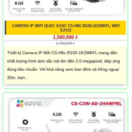
CAMERA IP WIFI QUAY XOAY CS-H8C-R100-1K2WKFL WIFI
EZVIZ
1,500,000 ₫
1,700,000 ₫
Thiết bị Camera IP Wifi CS-H8c-R100-1K2WKFL mang đến
chất lượng hình ảnh sắc nét lên đến 2.0 megapixel, đáp ứng
đúng tiêu chuẩn. Với khả năng xem ban đêm và hồng ngoại
30m, bạn...