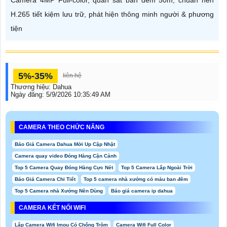
Camera 4MP Full-color, quan sát ban đêm 50m, chuẩn nén
H.265 tiết kiệm lưu trữ, phát hiện thông minh người & phương
tiện
5%-35%
liên hệ
Thương hiệu:
Dahua
Ngày đăng:
5/9/2026 10:35:49 AM
CAMERA THEO CHỨC NĂNG
Báo Giá Camera Dahua Mới Up Cập Nhật
Camera quay video Đóng Hàng Cận Cảnh
Top 5 Camera Quay Đóng Hàng Cực Nét
Top 5 Camera Lắp Ngoài Trời
Báo Giá Camera Chi Tiết
Top 5 camera nhà xưởng có màu ban đêm
Top 5 Camera nhà Xưởng Nên Dùng
Báo giá camera ip dahua
CAMERA KẾT NỐI WIFI
Lắp Camera Wifi Imou Có Chống Trộm
Camera Wifi Full Color