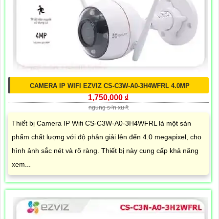
CAMERA IP WIFI EZVIZ CS-C3W-A0-3H4WFRL 4.0MP
1,750,000 ₫
ngung s₫n xu₫t
Thiết bị Camera IP Wifi CS-C3W-A0-3H4WFRL là một sản
phẩm chất lượng với độ phân giải lên đến 4.0 megapixel, cho
hình ảnh sắc nét và rõ ràng. Thiết bị này cung cấp khả năng
xem...