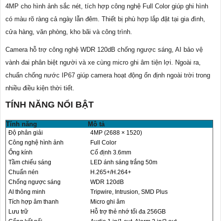
4MP cho hình ảnh sắc nét, tích hợp công nghệ Full Color giúp ghi hình
có màu rõ ràng cả ngày lẫn đêm. Thiết bị phù hợp lắp đặt tại gia đình,
cửa hàng, văn phòng, kho bãi và công trình.
Camera hỗ trợ công nghệ WDR 120dB chống ngược sáng, AI bảo vệ
vành đai phân biệt người và xe cùng micro ghi âm tiện lợi. Ngoài ra,
chuẩn chống nước IP67 giúp camera hoạt động ổn định ngoài trời trong
nhiều điều kiện thời tiết.
TÍNH NĂNG NỔI BẬT
Tính năng
Mô tả
Độ phân giải
4MP (2688 × 1520)
Công nghệ hình ảnh
Full Color
Ống kính
Cố định 3.6mm
Tầm chiếu sáng
LED ánh sáng trắng 50m
Chuẩn nén
H.265+/H.264+
Chống ngược sáng
WDR 120dB
AI thông minh
Tripwire, Intrusion, SMD Plus
Tích hợp âm thanh
Micro ghi âm
Lưu trữ
Hỗ trợ thẻ nhớ tối đa 256GB