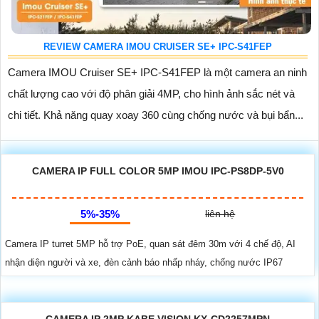
REVIEW CAMERA IMOU CRUISER SE+ IPC-S41FEP
Camera IMOU Cruiser SE+ IPC-S41FEP là một camera an ninh
chất lượng cao với độ phân giải 4MP, cho hình ảnh sắc nét và
chi tiết. Khả năng quay xoay 360 cùng chống nước và bụi bẩn...
CAMERA IP FULL COLOR 5MP IMOU IPC-PS8DP-5V0
5%-35%
liên hệ
Camera IP turret 5MP hỗ trợ PoE, quan sát đêm 30m với 4 chế độ, AI
nhận diện người và xe, đèn cảnh báo nhấp nháy, chống nước IP67
CAMERA IP 2MP KABE VISION KX-CD2257MPN