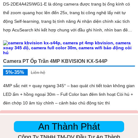
DS-2DE4A425IWG1-E là dòng camera được trang bị ống kính có
thể zoom quang học lên đến 25x, trang bị công nghệ lấy nét tự
động Self-learning, trang bị tính năng Ai nhận diện chính xác tích
hợp AcuSearch khi kết hợp chung với đầu ghi hình, nhìn ban đêm
bằng hồng ngoại 50m
Camera PT Ốp Trần 4MP KBVISION KX-S44P
5%-35%
Liên hệ
4MP sắc nét + quay ngang 345° – bao quát chi tiết toàn không gian
LED ấm + hồng ngoại 30m – Full Color ban đêm linh hoạt Còi hú +
đèn chớp 10 âm tùy chỉnh – cảnh báo chủ động tức thì
An Thành Phát
Công Ty TNHH TM-DV Đầu Tư An Thành