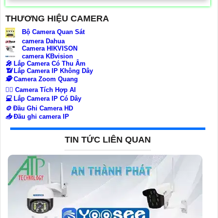
THƯƠNG HIỆU CAMERA
Bộ Camera Quan Sát
camera Dahua
Camera HIKVISON
camera KBvision
️🎤️
Lắp Camera Có Thu Âm
📶
Lắp Camera IP Không Dây
🕵️
Camera Zoom Quang
🧛‍♀️
Camera Tích Hợp AI
💻
Lắp Camera IP Có Dây
⚙️
Đầu Ghi Camera HD
📥
Đầu ghi camera IP
TIN TỨC LIÊN QUAN