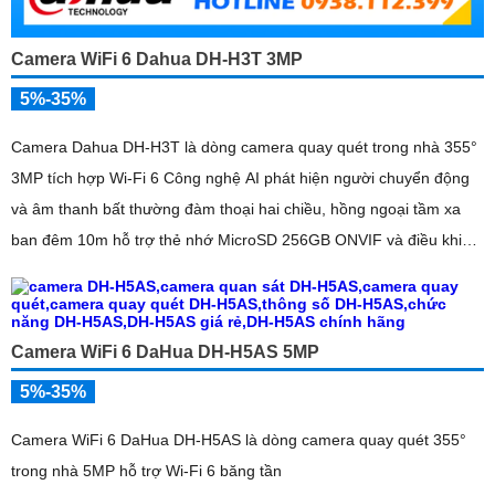
Camera WiFi 6 Dahua DH-H3T 3MP
5%-35%
Camera Dahua DH-H3T là dòng camera quay quét trong nhà 355°
3MP tích hợp Wi-Fi 6 Công nghệ AI phát hiện người chuyển động
và âm thanh bất thường đàm thoại hai chiều, hồng ngoại tầm xa
ban đêm 10m hỗ trợ thẻ nhớ MicroSD 256GB ONVIF và điều khiển
từ xa qua ứng dụng DMSS
Camera WiFi 6 DaHua DH-H5AS 5MP
5%-35%
Camera WiFi 6 DaHua DH-H5AS là dòng camera quay quét 355°
trong nhà 5MP hỗ trợ Wi-Fi 6 băng tần