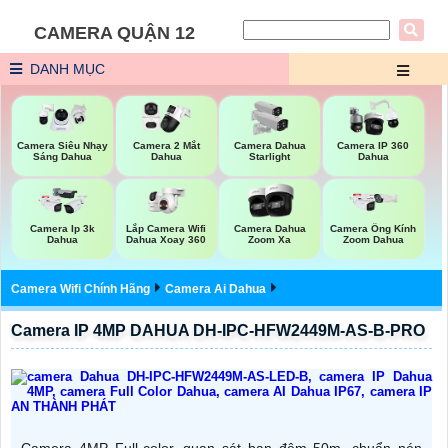
CAMERA QUẬN 12
DANH MỤC
Camera Siêu Nhạy
Camera 2 Mắt
Camera Dahua
Camera IP 360
Sáng Dahua
Dahua
Starlight
Dahua
Lắp Camera Wifi
Camera Ip 3k
Camera Dahua
Camera Ống Kính
Dahua Xoay 360
Dahua
Zoom Xa
Zoom Dahua
Camera Wifi Chính Hãng
Camera Ai Dahua
Camera IP 4MP DAHUA DH-IPC-HFW2449M-AS-B-PRO