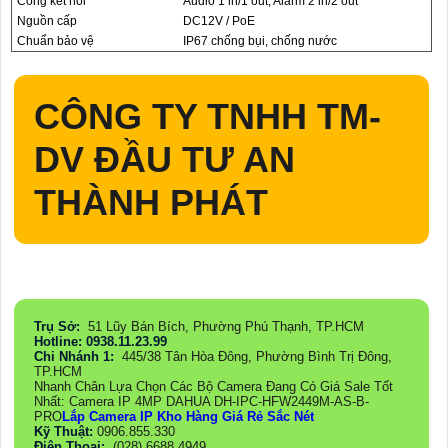
Cổng kết nối
Audio 1 in/1 out, Alarm 2 in/2 out
Nguồn cấp
DC12V / PoE
Chuẩn bảo vệ
IP67 chống bụi, chống nước
CÔNG TY TNHH TM-
DV ĐẦU TƯ AN
THÀNH PHÁT
Trụ Sở:
51 Lũy Bán Bích, Phường Phú Thạnh, TP.HCM
Hotline: 0938.11.23.99
Chi Nhánh 1:
445/38 Tân Hòa Đông, Phường Bình Trị Đông,
TP.HCM
Nhanh Chân Lựa Chọn Các Bộ Camera Đang Có Giá Sale Tốt
Nhất: Camera IP 4MP DAHUA DH-IPC-HFW2449M-AS-B-
PRO
Lắp Camera IP Kho Hàng Giá Rẻ Sắc Nét
Kỹ Thuật:
0906.855.330
Điện Thoại:
(028) 6688.4949