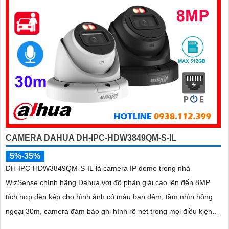
CAMERA DAHUA DH-IPC-HDW3849QM-S-IL
5%-35%
DH-IPC-HDW3849QM-S-IL là camera IP dome trong nhà
WizSense chính hãng Dahua với độ phân giải cao lên đến 8MP
tích hợp đèn kép cho hình ảnh có màu ban đêm, tầm nhìn hồng
ngoại 30m, camera đảm bảo ghi hình rõ nét trong mọi điều kiện
ánh sáng. Hỗ trợ khe thẻ nhớ lên đến 512GB, tích hợp micro ghi