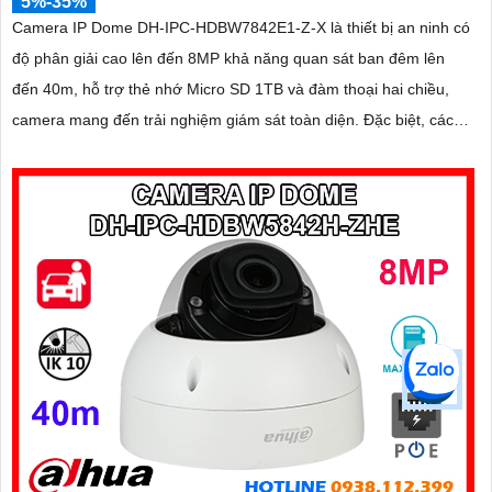
5%-35%
Camera IP Dome DH-IPC-HDBW7842E1-Z-X là thiết bị an ninh có
độ phân giải cao lên đến 8MP khả năng quan sát ban đêm lên
đến 40m, hỗ trợ thẻ nhớ Micro SD 1TB và đàm thoại hai chiều,
camera mang đến trải nghiệm giám sát toàn diện. Đặc biệt, các
tính năng AI thông minh như nhận diện khuôn mặt và đếm người
giúp nâng cao hiệu quả quản lý và an ninh cho mọi không gian
trong nhà