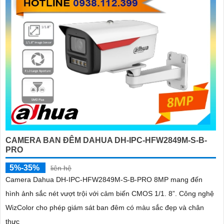
CAMERA BAN ĐÊM DAHUA DH-IPC-HFW2849M-S-B-
PRO
5%-35%
liên hệ
Camera Dahua DH-IPC-HFW2849M-S-B-PRO 8MP mang đến
hình ảnh sắc nét vượt trội với cảm biến CMOS 1/1. 8”. Công nghệ
WizColor cho phép giám sát ban đêm có màu sắc đẹp và chân
thực