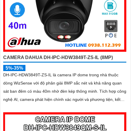
CAMERA DAHUA DH-IPC-HDW3849T-ZS-IL (8MP)
5%-35%
DH-IPC-HDW3849T-ZS-IL là camera IP dome trong nhà thuộc
dòng WizSense với độ phân giải 8MP sắc nét và khả năng quan
sát ban đêm có màu 40m nhờ đèn kép thông minh. Tích hợp công
nghệ AI, camera phát hiện chính xác người và phương tiện, kết
hợp micro ghi âm và khe thẻ nhớ hỗ trợ đến 512GB đảm bảo lưu
trữ linh hoạt và chi tiết, hỗ trợ PoE tiện lợi đây là giải pháp giám
sát an ninh hiệu quả