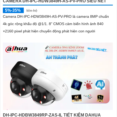
CAMERA DH-IPC-HDW3849H-AS-PV-PRO SIÊU NÉT
5%-35%
liên hệ
Camera DH-IPC-HDW3849H-AS-PV-PRO là camera 8MP chuẩn
4k góc rộng khẩu độ @1/1. 8" CMOS cảm biến hình ảnh 840
×2160 pixel phát hiện chuyển động phát hiện con người
DH-IPC-HDBW3849RP-ZAS-IL TIẾT KIỆM DAHUA