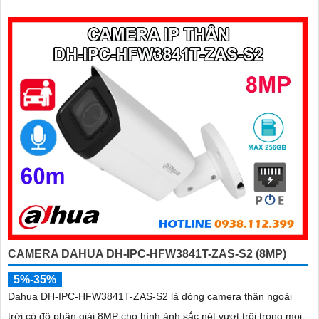
và kết nối PoE giúp lắp đặt dễ dàng, tiết kiệm chi phí
CAMERA DAHUA DH-IPC-HFW3841T-ZAS-S2 (8MP)
5%-35%
Dahua DH-IPC-HFW3841T-ZAS-S2 là dòng camera thân ngoài
trời có độ phân giải 8MP cho hình ảnh sắc nét vượt trội trong mọi