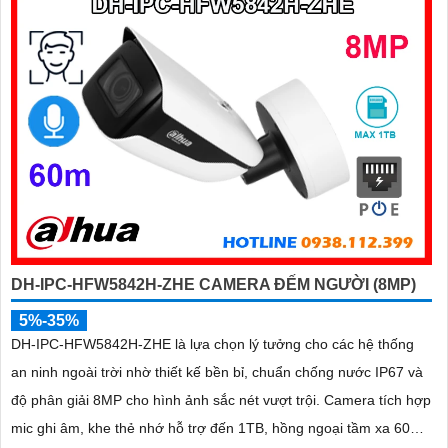
DH-IPC-HFW5842H-ZHE CAMERA ĐẾM NGƯỜI (8MP)
5%-35%
DH-IPC-HFW5842H-ZHE là lựa chọn lý tưởng cho các hệ thống
an ninh ngoài trời nhờ thiết kế bền bỉ, chuẩn chống nước IP67 và
độ phân giải 8MP cho hình ảnh sắc nét vượt trội. Camera tích hợp
mic ghi âm, khe thẻ nhớ hỗ trợ đến 1TB, hồng ngoại tầm xa 60m