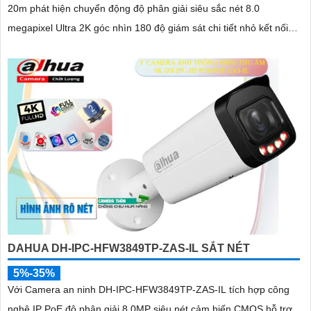
20m phát hiện chuyển động độ phân giải siêu sắc nét 8.0
megapixel Ultra 2K góc nhìn 180 độ giám sát chi tiết nhỏ kết nối
qua công nghệ IP POE kỹ thuật số
DAHUA DH-IPC-HFW3849TP-ZAS-IL SẮT NÉT
5%-35%
Với Camera an ninh DH-IPC-HFW3849TP-ZAS-IL tích hợp công
nghệ IP PoE độ phân giải 8.0MP siêu nét cảm biến CMOS hỗ trợ