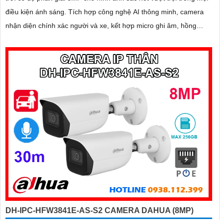
điều kiện ánh sáng. Tích hợp công nghệ AI thông minh, camera
nhận diện chính xác người và xe, kết hợp micro ghi âm, hồng
ngoại ban đêm 60m và khe thẻ nhớ lên đến 256GB mang đến giải
pháp giám sát toàn diện và hiệu quả
DH-IPC-HFW3841E-AS-S2 CAMERA DAHUA (8MP)