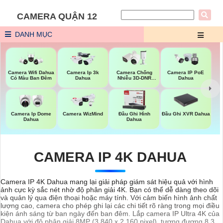
CAMERA QUẬN 12
DANH MỤC
Camera Wifi Dahua
Camera Ip 3k
Camera Chống
Camera IP PoE
Có Màu Ban Đêm
Dahua
Nhiễu 3D-DNR
Dahua
Dahua
Đầu Ghi XVR Dahua
Camera Ip Dome
Camera WizMind
Đầu Ghi Hình
Dahua
Dahua
CAMERA IP 4K DAHUA
Camera IP 4K Dahua mang lại giải pháp giám sát hiệu quả với hình
ảnh cực kỳ sắc nét nhờ độ phân giải 4K. Bạn có thể dễ dàng theo dõi
và quản lý qua điện thoại hoặc máy tính. Với cảm biến hình ảnh chất
lượng cao, camera cho phép ghi lại các chi tiết rõ ràng trong mọi điều
kiện ánh sáng từ ban ngày đến ban đêm. Lắp camera IP Ultra 4K của
Dahua với độ phân giải 8MP (3.840 x 2.160 pixel), tương đương 8,3