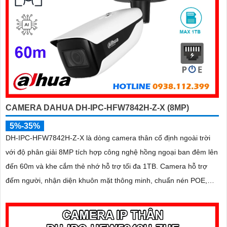
CAMERA DAHUA DH-IPC-HFW7842H-Z-X (8MP)
5%-35%
DH-IPC-HFW7842H-Z-X là dòng camera thân cố định ngoài trời
với độ phân giải 8MP tích hợp công nghệ hồng ngoại ban đêm lên
đến 60m và khe cắm thẻ nhớ hỗ trợ tối đa 1TB. Camera hỗ trợ
đếm người, nhận diện khuôn mặt thông minh, chuẩn nén POE,
đạt tiêu chuẩn chống nước IP67, phù hợp cho các khu vực giám
sát ngoài trời, hỗ trợ tính năng quản lý chỗ đỗ xe hiệu quả cho các
bãi giữ xe