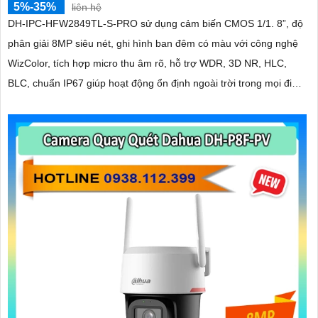
5%-35%
liên hệ
DH-IPC-HFW2849TL-S-PRO sử dụng cảm biến CMOS 1/1. 8”, độ
phân giải 8MP siêu nét, ghi hình ban đêm có màu với công nghệ
WizColor, tích hợp micro thu âm rõ, hỗ trợ WDR, 3D NR, HLC,
BLC, chuẩn IP67 giúp hoạt động ổn định ngoài trời trong mọi điều
kiện thời tiết