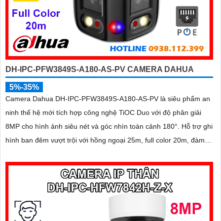
DH-IPC-PFW3849S-A180-AS-PV CAMERA DAHUA
5%-35%
Camera Dahua DH-IPC-PFW3849S-A180-AS-PV là siêu phẩm an
ninh thế hệ mới tích hợp công nghệ TiOC Duo với độ phân giải
8MP cho hình ảnh siêu nét và góc nhìn toàn cảnh 180°. Hỗ trợ ghi
hình ban đêm vượt trội với hồng ngoại 25m, full color 20m, đàm
thoại hai chiều rõ ràng, cùng khe cắm thẻ nhớ 256GB đáp ứng
nhu cầu lưu trữ dài hạn, thiết kế chuẩn IP67 chống bụi nước, cấp
nguồn POE