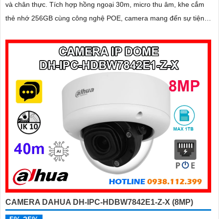
và chân thực. Tích hợp hồng ngoại 30m, micro thu âm, khe cắm
thẻ nhớ 256GB cùng công nghệ POE, camera mang đến sự tiện
lợi tối đa trong lắp đặt và sử dụng
CAMERA DAHUA DH-IPC-HDBW7842E1-Z-X (8MP)