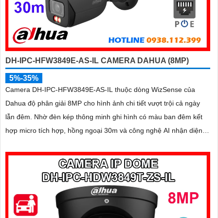
DH-IPC-HFW3849E-AS-IL CAMERA DAHUA (8MP)
5%-35%
Camera DH-IPC-HFW3849E-AS-IL thuộc dòng WizSense của
Dahua độ phân giải 8MP cho hình ảnh chi tiết vượt trội cả ngày
lẫn đêm. Nhờ đèn kép thông minh ghi hình có màu ban đêm kết
hợp micro tích hợp, hồng ngoại 30m và công nghệ AI nhận diện
chính xác người và xe, giúp tăng cường bảo mật hiệu quả