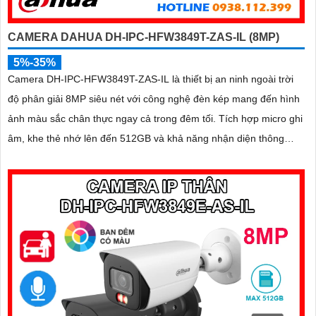
CAMERA DAHUA DH-IPC-HFW3849T-ZAS-IL (8MP)
5%-35%
Camera DH-IPC-HFW3849T-ZAS-IL là thiết bị an ninh ngoài trời
độ phân giải 8MP siêu nét với công nghệ đèn kép mang đến hình
ảnh màu sắc chân thực ngay cả trong đêm tối. Tích hợp micro ghi
âm, khe thẻ nhớ lên đến 512GB và khả năng nhận diện thông
minh giúp phân biệt chính xác giữa người và xe, nâng cao hiệu
quả giám sát với thiết kế chuẩn IP67 chống bụi nước và hỗ trợ
PoE giá rẻ