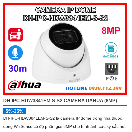
âm, chuẩn POE và khả năng nhận diện chính xác người và
phương tiện giám sát an ninh tốt
DH-IPC-HDW3841EM-S-S2 CAMERA DAHUA (8MP)
5%-35%
DH-IPC-HDW3841EM-S-S2 là camera IP dome trong nhà thuộc
dòng WizSense có độ phân giải 8MP cho hình ảnh cực kỳ sắc nét