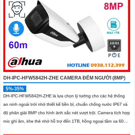
DH-IPC-HFW5842H-ZHE CAMERA ĐẾM NGƯỜI (8MP)
5%-35%
DH-IPC-HFW5842H-ZHE là lựa chọn lý tưởng cho các hệ thống
an ninh ngoài trời nhờ thiết kế bền bỉ, chuẩn chống nước IP67 và
độ phân giải 8MP cho hình ảnh sắc nét vượt trội. Camera tích hợp
mic ghi âm, khe thẻ nhớ hỗ trợ đến 1TB, hồng ngoại tầm xa 60m
và kết nối PoE giúp lắp đặt dễ dàng, tiết kiệm chi phí