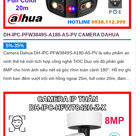
DH-IPC-PFW3849S-A180-AS-PV CAMERA DAHUA
5%-35%
Camera Dahua DH-IPC-PFW3849S-A180-AS-PV là siêu phẩm an
ninh thế hệ mới tích hợp công nghệ TiOC Duo với độ phân giải
8MP cho hình ảnh siêu nét và góc nhìn toàn cảnh 180°. Hỗ trợ ghi
hình ban đêm vượt trội với hồng ngoại 25m, full color 20m, đàm
thoại hai chiều rõ ràng, cùng khe cắm thẻ nhớ 256GB đáp ứng
nhu cầu lưu trữ dài hạn, thiết kế chuẩn IP67 chống bụi nước, cấp
nguồn POE