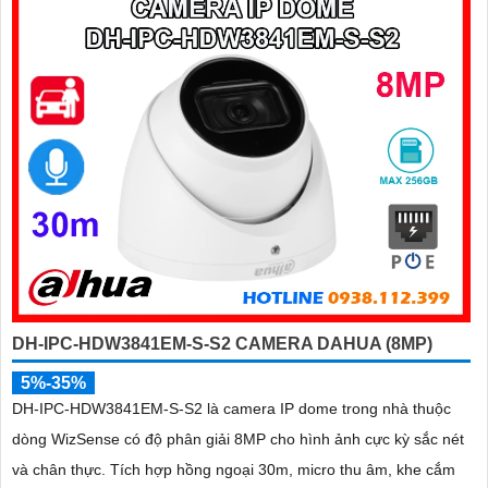
phương tiện giám sát an ninh tốt
DH-IPC-HDW3841EM-S-S2 CAMERA DAHUA (8MP)
5%-35%
DH-IPC-HDW3841EM-S-S2 là camera IP dome trong nhà thuộc
dòng WizSense có độ phân giải 8MP cho hình ảnh cực kỳ sắc nét
và chân thực. Tích hợp hồng ngoại 30m, micro thu âm, khe cắm