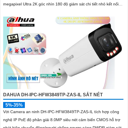
megapixel Ultra 2K góc nhìn 180 độ giám sát chi tiết nhỏ kết nối
qua công nghệ IP POE kỹ thuật số
DAHUA DH-IPC-HFW3849TP-ZAS-IL SẮT NÉT
5%-35%
Với Camera an ninh DH-IPC-HFW3849TP-ZAS-IL tích hợp công
nghệ IP PoE độ phân giải 8.0MP siêu nét cảm biến CMOS hỗ trợ
phát hiện chuyển động/người chống ngược sáng DWDR giám sát