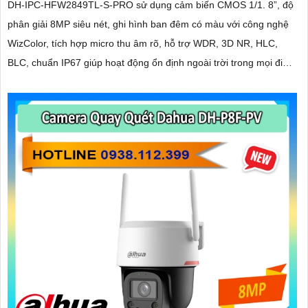
DH-IPC-HFW2849TL-S-PRO sử dụng cảm biến CMOS 1/1. 8”, độ
phân giải 8MP siêu nét, ghi hình ban đêm có màu với công nghệ
WizColor, tích hợp micro thu âm rõ, hỗ trợ WDR, 3D NR, HLC,
BLC, chuẩn IP67 giúp hoạt động ổn định ngoài trời trong mọi điều
kiện thời tiết