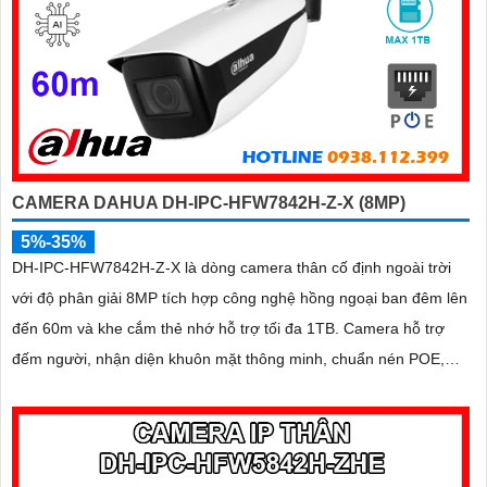
CAMERA DAHUA DH-IPC-HFW7842H-Z-X (8MP)
5%-35%
DH-IPC-HFW7842H-Z-X là dòng camera thân cố định ngoài trời
với độ phân giải 8MP tích hợp công nghệ hồng ngoại ban đêm lên
đến 60m và khe cắm thẻ nhớ hỗ trợ tối đa 1TB. Camera hỗ trợ
đếm người, nhận diện khuôn mặt thông minh, chuẩn nén POE,
đạt tiêu chuẩn chống nước IP67, phù hợp cho các khu vực giám
sát ngoài trời, hỗ trợ tính năng quản lý chỗ đỗ xe hiệu quả cho các
bãi giữ xe