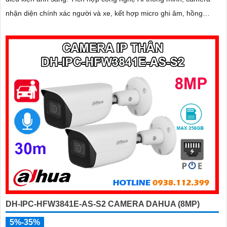
nhận diện chính xác người và xe, kết hợp micro ghi âm, hồng
ngoại ban đêm 60m và khe thẻ nhớ lên đến 256GB mang đến giải
pháp giám sát toàn diện và hiệu quả
DH-IPC-HFW3841E-AS-S2 CAMERA DAHUA (8MP)
5%-35%