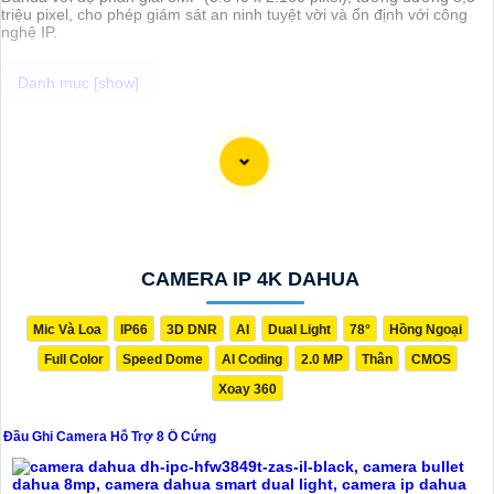
triệu pixel, cho phép giám sát an ninh tuyệt vời và ổn định với công
nghệ IP.
Đầu Ghi Camera Hỗ Trợ 8 Ổ Cứng là thiết bị lý tưởng để ghi hình và
lưu trữ dữ liệu từ camera an ninh trong gia đình hoặc doanh nghiệp
của bạn. Với khả năng hỗ trợ 8 ổ cứng, bạn sẽ có đủ không gian để
lưu trữ video quan trọng một cách dễ dàng và an toàn. Đầu ghi này
được thiết kế để đáp ứng nhu cầu sử dụng của bạn với chất lượng tốt
và giá cả phải chăng.
Nếu bạn đang tìm kiếm một đầu ghi camera hỗ trợ 8 ổ cứng chất
lượng giá rẻ, hãy xem xét tham khảo các sản phẩm từ các thương
hiệu uy tín trên thị trường như Hikvision, Dahua, Vantech... Đảm bảo
CAMERA IP 4K DAHUA
rằng bạn chọn sản phẩm phù hợp với nhu cầu sử dụng của mình và
có đủ tính năng cần thiết như hỗ trợ độ phân giải cao, tính năng ghi
hình liên tục/định tuyến, khả năng sao lưu dữ liệu dễ dàng.
Mic Và Loa
IP66
3D DNR
AI
Dual Light
78°
Hồng Ngoại
Nhờ vào việc sử dụng đầu ghi camera hỗ trợ 8 ổ cứng, bạn sẽ có thể
Full Color
Speed Dome
AI Coding
2.0 MP
Thân
CMOS
giám sát tốt hơn và bảo vệ tài sản của mình một cách hiệu quả và an
toàn. Hãy lựa chọn sản phẩm phù hợp và đáng tin cậy để Hoàn toàn
Xoay 360
tin cậy an ninh cho gia đình và công việc của bạn!
Đầu Ghi Camera Hỗ Trợ 8 Ổ Cứng