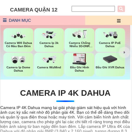
CAMERA QUẬN 12
DANH MỤC
Camera Wifi Dahua
Camera Ip 3k
Camera Chống
Camera IP PoE
Có Màu Ban Đêm
Dahua
Nhiễu 3D-DNR
Dahua
Dahua
Đầu Ghi XVR Dahua
Camera Ip Dome
Camera WizMind
Đầu Ghi Hình
Dahua
Dahua
CAMERA IP 4K DAHUA
Camera IP 4K Dahua mang lại giải pháp giám sát hiệu quả với hình
ảnh cực kỳ sắc nét nhờ độ phân giải 4K. Bạn có thể dễ dàng theo dõi
và quản lý qua điện thoại hoặc máy tính. Với cảm biến hình ảnh chất
lượng cao, camera cho phép ghi lại các chi tiết rõ ràng trong mọi điều
kiện ánh sáng từ ban ngày đến ban đêm. Lắp camera IP Ultra 4K của
Dahua với độ phân giải 8MP (3.840 x 2.160 pixel), tương đương 8,3