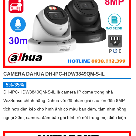
CAMERA DAHUA DH-IPC-HDW3849QM-S-IL
5%-35%
DH-IPC-HDW3849QM-S-IL là camera IP dome trong nhà
WizSense chính hãng Dahua với độ phân giải cao lên đến 8MP
tích hợp đèn kép cho hình ảnh có màu ban đêm, tầm nhìn hồng
ngoại 30m, camera đảm bảo ghi hình rõ nét trong mọi điều kiện
ánh sáng. Hỗ trợ khe thẻ nhớ lên đến 512GB, tích hợp micro ghi
âm, chuẩn POE và khả năng nhận diện chính xác người và