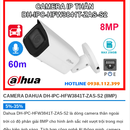
CAMERA DAHUA DH-IPC-HFW3841T-ZAS-S2 (8MP)
5%-35%
Dahua DH-IPC-HFW3841T-ZAS-S2 là dòng camera thân ngoài
trời có độ phân giải 8MP cho hình ảnh sắc nét vượt trội trong mọi
điều kiện ánh sáng. Tích hợp công nghệ AI thông minh, camera