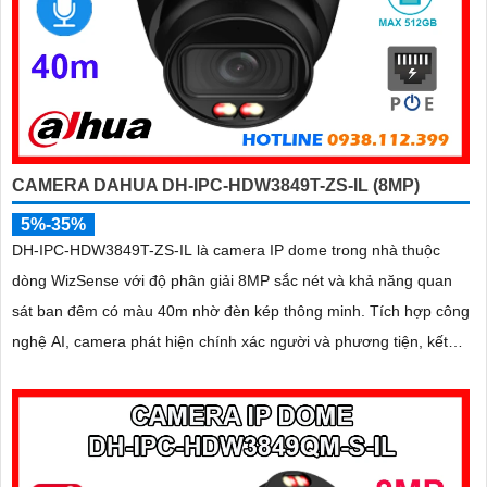
CAMERA DAHUA DH-IPC-HDW3849T-ZS-IL (8MP)
5%-35%
DH-IPC-HDW3849T-ZS-IL là camera IP dome trong nhà thuộc
dòng WizSense với độ phân giải 8MP sắc nét và khả năng quan
sát ban đêm có màu 40m nhờ đèn kép thông minh. Tích hợp công
nghệ AI, camera phát hiện chính xác người và phương tiện, kết
hợp micro ghi âm và khe thẻ nhớ hỗ trợ đến 512GB đảm bảo lưu
trữ linh hoạt và chi tiết, hỗ trợ PoE tiện lợi đây là giải pháp giám
sát an ninh hiệu quả