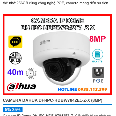
thẻ nhớ 256GB cùng công nghệ POE, camera mang đến sự tiện
lợi tối đa trong lắp đặt và sử dụng
CAMERA DAHUA DH-IPC-HDBW7842E1-Z-X (8MP)
5%-35%
Camera IP Dome DH-IPC-HDBW7842E1-Z-X là thiết bị an ninh có