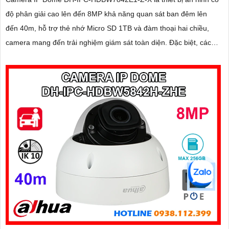
độ phân giải cao lên đến 8MP khả năng quan sát ban đêm lên
đến 40m, hỗ trợ thẻ nhớ Micro SD 1TB và đàm thoại hai chiều,
camera mang đến trải nghiệm giám sát toàn diện. Đặc biệt, các
tính năng AI thông minh như nhận diện khuôn mặt và đếm người
giúp nâng cao hiệu quả quản lý và an ninh cho mọi không gian
trong nhà