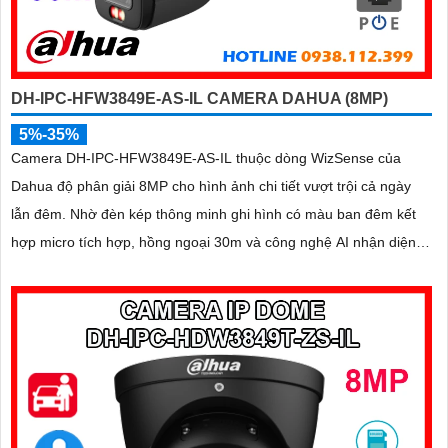
DH-IPC-HFW3849E-AS-IL CAMERA DAHUA (8MP)
5%-35%
Camera DH-IPC-HFW3849E-AS-IL thuộc dòng WizSense của
Dahua độ phân giải 8MP cho hình ảnh chi tiết vượt trội cả ngày
lẫn đêm. Nhờ đèn kép thông minh ghi hình có màu ban đêm kết
hợp micro tích hợp, hồng ngoại 30m và công nghệ AI nhận diện
chính xác người và xe, giúp tăng cường bảo mật hiệu quả