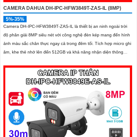
CAMERA DAHUA DH-IPC-HFW3849T-ZAS-IL (8MP)
5%-35%
Camera DH-IPC-HFW3849T-ZAS-IL là thiết bị an ninh ngoài trời
độ phân giải 8MP siêu nét với công nghệ đèn kép mang đến hình
ảnh màu sắc chân thực ngay cả trong đêm tối. Tích hợp micro ghi
âm, khe thẻ nhớ lên đến 512GB và khả năng nhận diện thông
minh giúp phân biệt chính xác giữa người và xe, nâng cao hiệu
quả giám sát với thiết kế chuẩn IP67 chống bụi nước và hỗ trợ
PoE giá rẻ