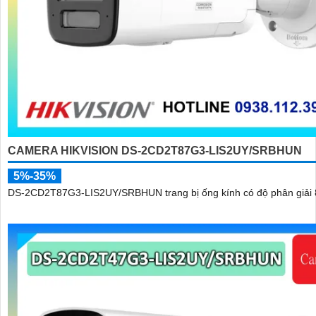
CAMERA HIKVISION DS-2CD2T87G3-LIS2UY/SRBHUN
5%-35%
DS-2CD2T87G3-LIS2UY/SRBHUN trang bị ống kính có độ phân giải 