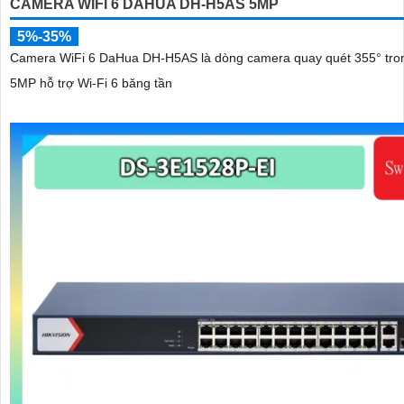
CAMERA WIFI 6 DAHUA DH-H5AS 5MP
5%-35%
Camera WiFi 6 DaHua DH-H5AS là dòng camera quay quét 355° tro
5MP hỗ trợ Wi-Fi 6 băng tần