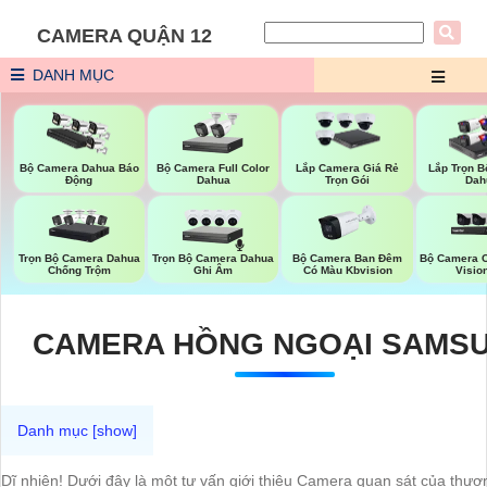
CAMERA QUẬN 12
DANH MỤC
Bộ Camera Full Color
Bộ Camera Dahua Báo
Lắp Camera Giá Rẻ
Lắp Trọn 
Dahua
Động
Trọn Gói
Dah
Trọn Bộ Camera Dahua
Trọn Bộ Camera Dahua
Bộ Camera Ban Đêm
Bộ Camera 
Chống Trộm
Ghi Âm
Có Màu Kbvision
Visio
CAMERA HỒNG NGOẠI SAMS
Dĩ nhiên! Dưới đây là một tư vấn giới thiệu Camera quan sát của thươ