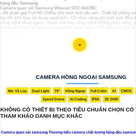
hàng đầu Samsung:
Camera quan sát Samsung Wisenet SDC-9443BC
- Độ phân giải Full HD 1080p cho hình ảnh sắc nét.- Thiết kế chống n
lực tốt, phù hợp sử dụng ngoài trời.- Có chức năng ghi hình ban đêm 
công nghệ hồng ngoại.- Được tích hợp công nghệ chống phản sáng, g
lượng hình ảnh tốt ngay cả trong ánh sáng mạnh.- Dễ dàng lắp đặt và 
hệ thống giám sát.
Nếu bạn cần thêm thông tin hoặc có bất kỳ câu hỏi nào khác về Came
Samsung, đừng ngần ngại hỏi thêm!
CAMERA HỒNG NGOẠI SAMSUNG
Mic Và Loa
Dual Light
78°
Hồng Ngoại
Full Color
AI
CMOS
Speed Dome
AI Coding
IP66
3D DNR
'
KHÔNG CÓ THIẾT BỊ THEO TIÊU CHUẨN CHỌN CÓ
THAM KHẢO DANH MỤC KHÁC
Camera quan sát samsung Thương hiệu camera chất lượng hàng đầu samsu