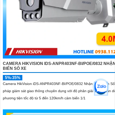
CAMERA HIKVISION IDS-ANPR403NF-BI/POE/0832 NHẬN
BIỂN SỐ XE
5%-35%
Camera HikVision iDS-ANPR403NF-BI/POE/0832 Nhận Diện Biển Số X
pháp giám sát giao thông chuyên dụng với độ phân giải 4MP nhận di
phương tiện tốc độ từ 5 đến 120km/h cảm biến 1/1