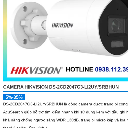
CAMERA HIKVISION DS-2CD2047G3-LI2UY/SRBHUN
5%-35%
DS-2CD2047G3-LI2UY/SRBHUN là dòng camera được trang bị công
AcuSearch giúp hỗ trợ tìm kiếm nhanh khi sử dụng kèm với đầu ghi 
khả năng chống ngược sáng WDR 130dB, trang bị micro kép và loa 