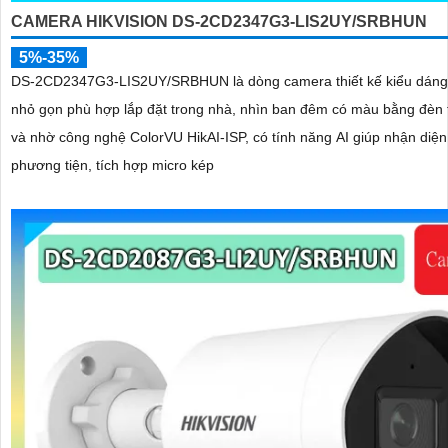
CAMERA HIKVISION DS-2CD2347G3-LIS2UY/SRBHUN
5%-35%
DS-2CD2347G3-LIS2UY/SRBHUN là dòng camera thiết kế kiểu dán
nhỏ gọn phù hợp lắp đặt trong nhà, nhìn ban đêm có màu bằng đèn 
và nhờ công nghệ ColorVU HikAI-ISP, có tính năng AI giúp nhận diện
phương tiện, tích hợp micro kép