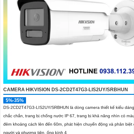
CAMERA HIKVISION DS-2CD2T47G3-LIS2UY/SRBHUN
5%-35%
DS-2CD2T47G3-LIS2UY/SRBHUN là dòng camera thiết kế kiểu dáng
chắc chắn, trang bị chống nước IP 67, trang bị khả năng nhìn có màu vào ban
đêm khoảng cách lên đến 60m, phát hiện chuyển động và phân biệt
người và phương tiện, ống kính 4