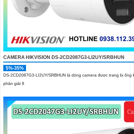
CAMERA HIKVISION DS-2CD2087G3-LI2UY/SRBHUN
5%-35%
DS-2CD2087G3-LI2UY/SRBHUN là dòng camera được trang bị ống k
phân giải 8