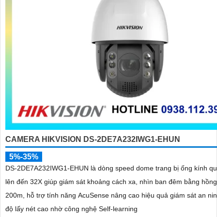
CAMERA HIKVISION DS-2DE7A232IWG1-EHUN
5%-35%
DS-2DE7A232IWG1-EHUN là dòng speed dome trang bị ống kính q
lên đến 32X giúp giám sát khoảng cách xa, nhìn ban đêm bằng hồng
200m, hỗ trợ tính năng AcuSense nâng cao hiệu quả giám sát an nin
độ lấy nét cao nhờ công nghệ Self-learning