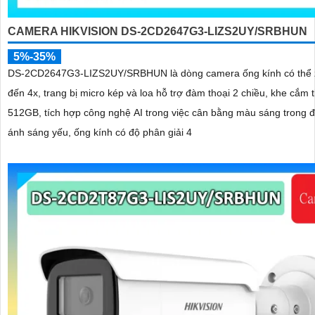
CAMERA HIKVISION DS-2CD2647G3-LIZS2UY/SRBHUN
5%-35%
DS-2CD2647G3-LIZS2UY/SRBHUN là dòng camera ống kính có thể 
đến 4x, trang bị micro kép và loa hỗ trợ đàm thoại 2 chiều, khe cắm 
512GB, tích hợp công nghệ AI trong việc cân bằng màu sáng trong đ
ánh sáng yếu, ống kính có độ phân giải 4