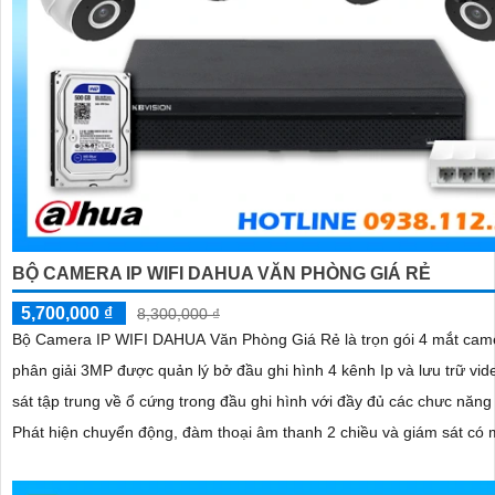
BỘ CAMERA IP WIFI DAHUA VĂN PHÒNG GIÁ RẺ
5,700,000 ₫
8,300,000 ₫
Bộ Camera IP WIFI DAHUA Văn Phòng Giá Rẻ là trọn gói 4 mắt came
phân giải 3MP được quản lý bở đầu ghi hình 4 kênh Ip và lưu trữ vi
sát tập trung về ổ cứng trong đầu ghi hình với đầy đủ các chưc năng
Phát hiện chuyển động, đàm thoại âm thanh 2 chiều và giám sát có
ban đêm