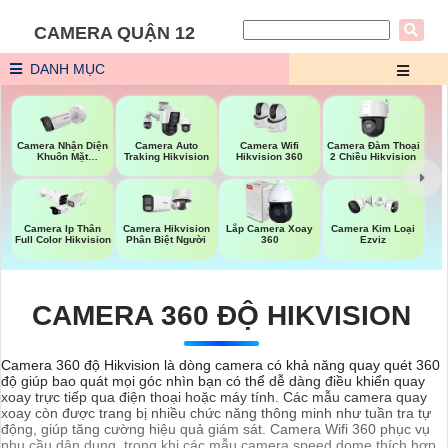
CAMERA QUẬN 12
DANH MỤC
Camera Nhận Diện
Camera Wifi
Camera Đàm Thoại
Camera Auto
Khuôn Mặt
Hikvision 360
2 Chiều Hikvision
Traking Hikvision
Hikvision
Camera Ip Thân
Camera Hikvision
Lắp Camera Xoay
Camera Kim Loại
Full Color Hikvision
Phân Biệt Người
360
Ezviz
CAMERA 360 ĐỘ HIKVISION
Camera 360 độ Hikvision là dòng camera có khả năng quay quét 360
độ giúp bao quát mọi góc nhìn bạn có thể dễ dàng điều khiển quay
xoay trực tiếp qua điện thoại hoặc máy tính. Các mẫu camera quay
xoay còn được trang bị nhiều chức năng thông minh như tuần tra tự
động, giúp tăng cường hiệu quả giám sát. Camera Wifi 360 phục vụ
nhu cầu dân dụng, trong khi các mẫu camera speed dome thích hợp