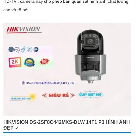
HD-TVI, camera này cho phép bạn quan sát hình ảnh chất lượng
cao và rõ nét
HIKVISION DS-2SF8C442MXS-DLW 14F1 P3 HÌNH ẢNH
ĐẸP ✓