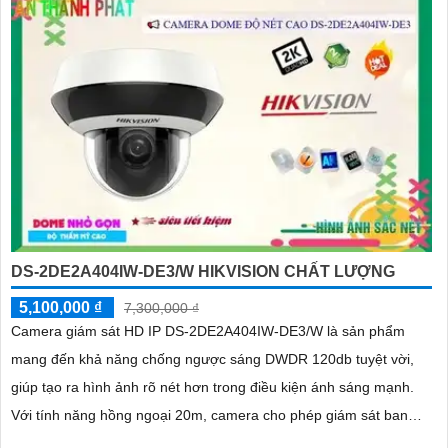
DS-2DE2A404IW-DE3/W HIKVISION CHẤT LƯỢNG
5,100,000 ₫
7,300,000 ₫
Camera giám sát HD IP DS-2DE2A404IW-DE3/W là sản phẩm
mang đến khả năng chống ngược sáng DWDR 120db tuyệt vời,
giúp tạo ra hình ảnh rõ nét hơn trong điều kiện ánh sáng mạnh.
Với tính năng hồng ngoại 20m, camera cho phép giám sát ban
đêm một cách dễ dàng