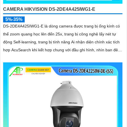
CAMERA HIKVISION DS-2DE4A425IWG1-E
5%-35%
DS-2DE4A425IWG1-E là dòng camera được trang bị ống kính có
thể zoom quang học lên đến 25x, trang bị công nghệ lấy nét tự
động Self-learning, trang bị tính năng Ai nhận diện chính xác tích
hợp AcuSearch khi kết hợp chung với đầu ghi hình, nhìn ban đêm
bằng hồng ngoại 50m