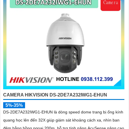
'
CAMERA HIKVISION DS-2DE7A232IWG1-EHUN
5%-35%
DS-2DE7A232IWG1-EHUN là dòng speed dome trang bị ống kính
quang học lên đến 32X giúp giám sát khoảng cách xa, nhìn ban
đêm bằng hồng ngoại 200m, hỗ trợ tính năng AcuSense nâng cao