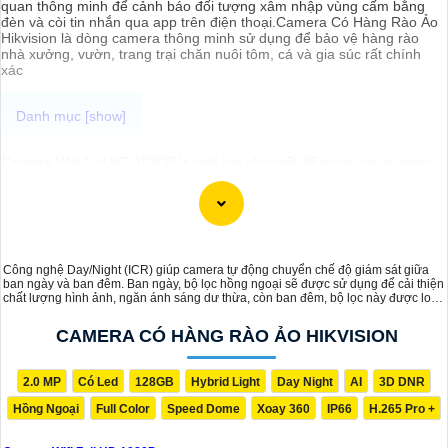
quan thông minh để cảnh báo đối tượng xâm nhập vùng cấm bằng
đèn và còi tin nhắn qua app trên điện thoại.Camera Có Hàng Rào Ảo
Hikvision là dòng camera thông minh sử dụng để bảo vệ hàng rào
nhà xưởng, vườn, trang trại chăn nuôi tôm, cá và gia súc rất chính
xác
Camera Wifi Full HD 1080P là một lựa chọn tốt để quan sát và giám
sát nhiều không gian khác nhau trong gia đình, cửa hàng, văn phòng
hoặc nhà xưởng.Với chất lượng hình ảnh sắc nét với độ phân giải
1080P và khả năng kết nối không dây qua Wifi, dễ dàng cài đặt và sử
dụng giám sát từ xa thông qua ứng dụng trên điện thoại hoặc máy
tính.
Công nghệ Day/Night (ICR) giúp camera tự động chuyển chế độ giám sát giữa
ban ngày và ban đêm. Ban ngày, bộ lọc hồng ngoại sẽ được sử dụng để cải thiện
chất lượng hình ảnh, ngăn ánh sáng dư thừa, còn ban đêm, bộ lọc này được loại
bỏ, cho phép ánh sáng hồng ngoại đi qua, giúp camera ghi lại hình ảnh rõ ràng
ngay cả trong điều kiện thiếu sáng.
CAMERA CÓ HÀNG RÀO ẢO HIKVISION
2.0 MP
Có Led
128GB
Hybrid Light
Day Night
AI
3D DNR
Hồng Ngoại
Full Color
Speed Dome
Xoay 360
IP66
H.265 Pro +