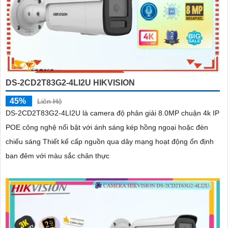
DS-2CD2T83G2-4LI2U HIKVISION
45%
Liên Hệ
DS-2CD2T83G2-4LI2U là camera độ phân giải 8.0MP chuận 4k IP
POE công nghệ nổi bật với ánh sáng kép hồng ngoại hoặc đèn
chiếu sáng Thiết kế cấp nguồn qua dây mạng hoạt động ổn định
ban đêm với màu sắc chân thực