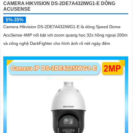
CAMERA HIKVISION DS-2DE7A432IWG1-E DÒNG
ACUSENSE
5%-35%
Camera Hikvision DS-2DE7A432IWG1-E là dòng Speed Dome
AcuSense 4MP nổi bật với zoom quang học 32x hồng ngoại 200m
và công nghệ DarkFighter cho hình ảnh rõ nét ngày đêm