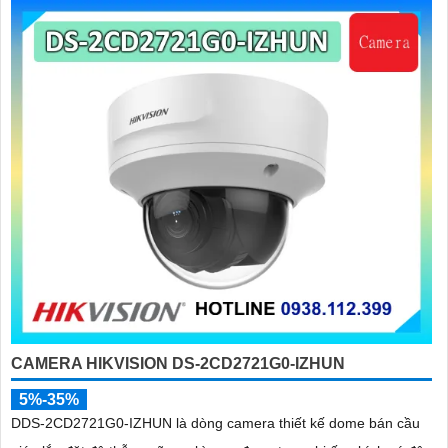
CAMERA HIKVISION DS-2CD2721G0-IZHUN
5%-35%
DDS-2CD2721G0-IZHUN là dòng camera thiết kế dome bán cầu