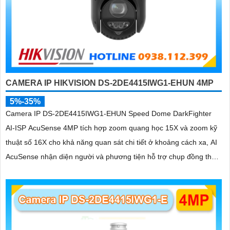
CAMERA IP HIKVISION DS-2DE4415IWG1-EHUN 4MP
5%-35%
Camera IP DS-2DE4415IWG1-EHUN Speed Dome DarkFighter
AI-ISP AcuSense 4MP tích hợp zoom quang học 15X và zoom kỹ
thuật số 16X cho khả năng quan sát chi tiết ở khoảng cách xa, AI
AcuSense nhận diện người và phương tiện hỗ trợ chụp đồng thời
tối đa 5 khuôn mặt