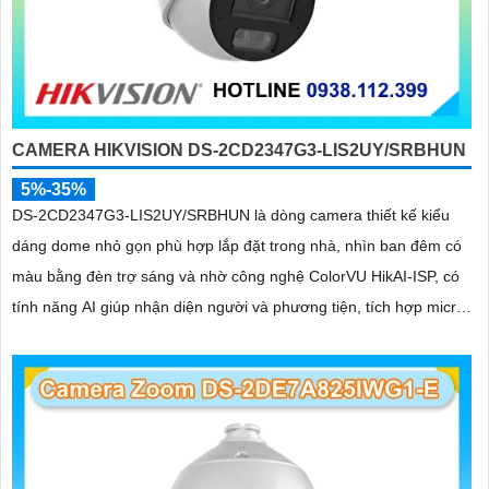
CAMERA HIKVISION DS-2CD2347G3-LIS2UY/SRBHUN
5%-35%
DS-2CD2347G3-LIS2UY/SRBHUN là dòng camera thiết kế kiểu
dáng dome nhỏ gọn phù hợp lắp đặt trong nhà, nhìn ban đêm có
màu bằng đèn trợ sáng và nhờ công nghệ ColorVU HikAI-ISP, có
tính năng AI giúp nhận diện người và phương tiện, tích hợp micro
kép