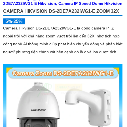
CAMERA HIKVISION DS-2DE7A232IWG1-E ZOOM 32X
5%-35%
Camera Hikvision DS-2DE7A232IWG1-E là dòng camera PTZ
ngoài trời với khả năng zoom vượt trội lên đến 32X, nhờ tích hợp
công nghệ AI thông minh giúp phát hiện chuyển động và phân biệt
người/ phương tiện chính xát bên cạnh đó là c và loa dược tích
hợp mang đến trãi nghiệm giám sát có âm thanh