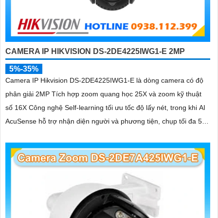
CAMERA IP HIKVISION DS-2DE4225IWG1-E 2MP
5%-35%
Camera IP Hikvision DS-2DE4225IWG1-E là dòng camera có độ
phân giải 2MP Tích hợp zoom quang học 25X và zoom kỹ thuật
số 16X Công nghệ Self-learning tối ưu tốc độ lấy nét, trong khi AI
AcuSense hỗ trợ nhận diện người và phương tiện, chụp tối đa 5
khuôn mặt đồng thời