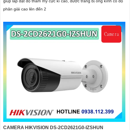
giúp lắp đặt độ thẫm mỹ cực kì cao, được trang bị ống kính có độ
phân giải cao lên đến 2
CAMERA HIKVISION DS-2CD2621G0-IZSHUN