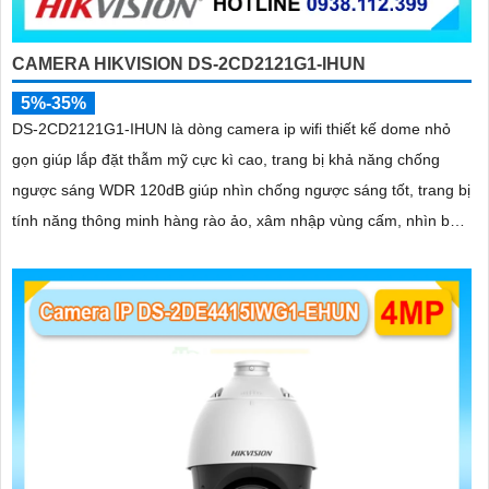
CAMERA HIKVISION DS-2CD2121G1-IHUN
5%-35%
DS-2CD2121G1-IHUN là dòng camera ip wifi thiết kế dome nhỏ
gọn giúp lắp đặt thẫm mỹ cực kì cao, trang bị khả năng chống
ngược sáng WDR 120dB giúp nhìn chống ngược sáng tốt, trang bị
tính năng thông minh hàng rào ảo, xâm nhập vùng cấm, nhìn ban
đêm bằng hồng ngoại 30m