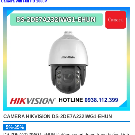
Camera Wifi Full HD 1080P
'
CAMERA HIKVISION DS-2DE7A232IWG1-EHUN
5%-35%
DS-2DE7A232IWG1-EHUN là dòng speed dome trang bị ống kính