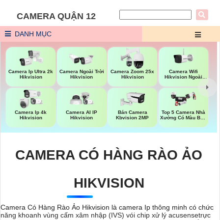
CAMERA QUẬN 12
DANH MỤC
Camera Wifi
Camera Ip Ultra 2k
Camera Ngoài Trời
Camera Zoom 25x
Hikvision Ngoài
Hikvision
Hikvision
Hikvision
Trời
Top 5 Camera Nhà
Camera Ip 4k
Camera AI IP
Bán Camera
Xưởng Có Màu Ban
Hikvision
Hikvision
Kbvision 2MP
Đêm
CAMERA CÓ HÀNG RÀO ẢO
HIKVISION
Camera Có Hàng Rào Ảo Hikvision là camera Ip thông minh có chức
năng khoanh vùng cấm xâm nhập (IVS) vói chip xử lý acusensetrực