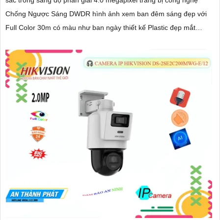
Chống Ngược Sáng DWDR hình ảnh xem ban đêm sáng đẹp với
Full Color 30m có màu như ban ngày thiết kế Plastic đẹp mắt
trang bị khả năng giám sát xa với zoom vật lý 16x camera tích
hợp tính năng thông minh phân biệt người và phương tiện và
chức năng thu âm và loa to rõ