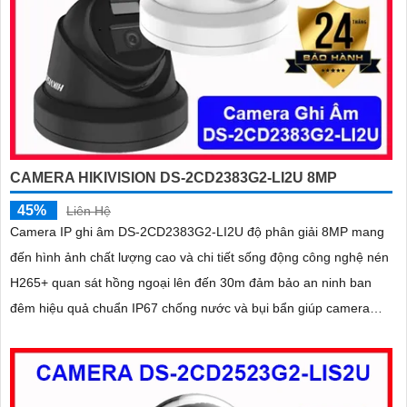
CAMERA HIKIVISION DS-2CD2383G2-LI2U 8MP
45%
Liên Hệ
Camera IP ghi âm DS-2CD2383G2-LI2U độ phân giải 8MP mang
đến hình ảnh chất lượng cao và chi tiết sống động công nghệ nén
H265+ quan sát hồng ngoại lên đến 30m đảm bảo an ninh ban
đêm hiệu quả chuẩn IP67 chống nước và bụi bẩn giúp camera
hoạt động bền bỉ trong mọi điều kiện môi trường.