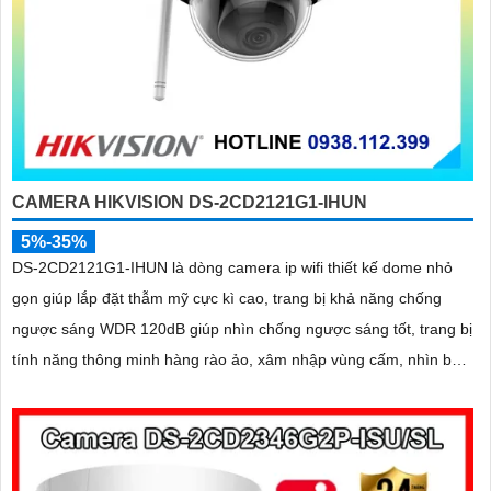
CAMERA HIKVISION DS-2CD2121G1-IHUN
5%-35%
DS-2CD2121G1-IHUN là dòng camera ip wifi thiết kế dome nhỏ
gọn giúp lắp đặt thẫm mỹ cực kì cao, trang bị khả năng chống
ngược sáng WDR 120dB giúp nhìn chống ngược sáng tốt, trang bị
tính năng thông minh hàng rào ảo, xâm nhập vùng cấm, nhìn ban
đêm bằng hồng ngoại 30m