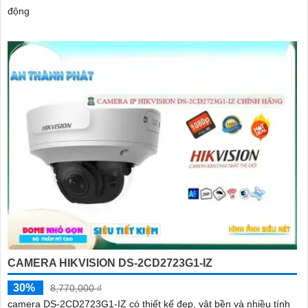
động
CAMERA HIKVISION DS-2CD2723G1-IZ
30%
8,770,000 ₫
camera DS-2CD2723G1-IZ có thiết kế đẹp, vật bền và nhiều tính