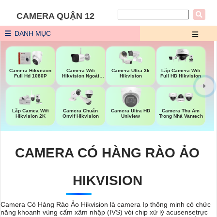
CAMERA QUẬN 12
DANH MỤC
Camera Wifi
Camera Hikvision
Camera Ultra 3k
Lắp Camera Wifi
Hikvision Ngoài
Full Hd 1080P
Hikvision
Full HD Hikvision
Trời
Lắp Camea Wifi
Camera Chuẩn
Camera Ultra HD
Camera Thu Âm
Hikvision 2K
Onvif Hikvision
Uniview
Trong Nhà Vantech
CAMERA CÓ HÀNG RÀO ẢO
HIKVISION
Camera Có Hàng Rào Ảo Hikvision là camera Ip thông minh có chức
năng khoanh vùng cấm xâm nhập (IVS) vói chip xử lý acusensetrực