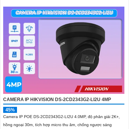
sát ban đêm màu sắc tự nhiên, phù hợp cho công trình
CAMERA IP HIKVISION DS-2CD2343G2-LI2U 4MP
45%
Camera IP POE DS-2CD2343G2-LI2U 4.0MP, độ phân giải 2K+,
hồng ngoại 30m, tích hợp micro thu âm, chống ngược sáng