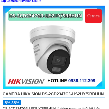
Lắp Camera Hikvision Giá Rẻ
'
CAMERA HIKVISION DS-2CD2347G3-LIS2UY/SRBHUN
5%-35%
DS-2CD2347G3-LIS2UY/SRBHUN là dòng camera thiết kế kiểu