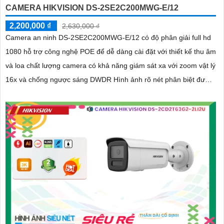
CAMERA HIKVISION DS-2SE2C200MWG-E/12
2,200,000 ₫
2,630,000 ₫
Camera an ninh DS-2SE2C200MWG-E/12 có độ phân giải full hd
1080 hỗ trợ công nghệ POE để dễ dàng cài đặt với thiết kế thu âm
và loa chất lượng camera có khả năng giám sát xa với zoom vật lý
16x và chống ngược sáng DWDR Hình ảnh rõ nét phân biệt được
người và đối tượng khác Cảm biến video CMOS cho màu sắc sắc
nét chống báo động giả và chế độ Full Color 30m giúp quan sát
ban đêm hiệu quả.