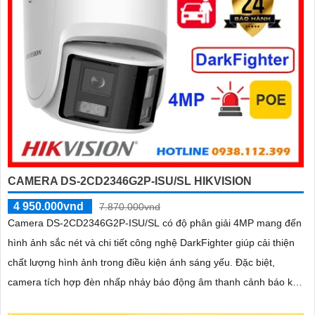
CAMERA DS-2CD2346G2P-ISU/SL HIKVISION
4 950.000vnd
7.870.000vnd
Camera DS-2CD2346G2P-ISU/SL có độ phân giải 4MP mang đến
hình ảnh sắc nét và chi tiết công nghệ DarkFighter giúp cải thiện
chất lượng hình ảnh trong điều kiện ánh sáng yếu. Đặc biệt,
camera tích hợp đèn nhấp nháy báo động âm thanh cảnh báo kẻ
xâm nhập và âm thanh hai chiều, hỗ trợ giám sát an ninh hiệu quả