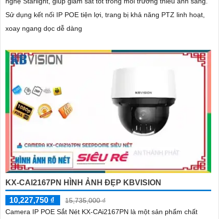
nghệ Starlight, giúp giám sát tốt trong môi trường thiếu ánh sáng.
Sử dụng kết nối IP POE tiện lợi, trang bị khả năng PTZ linh hoạt,
xoay ngang dọc dễ dàng
KX-CAI2167PN HÌNH ẢNH ĐẸP KBVISION
10,227,750 ₫
15,735,000 ₫
Camera IP POE Sắt Nét KX-CAi2167PN là một sản phẩm chất