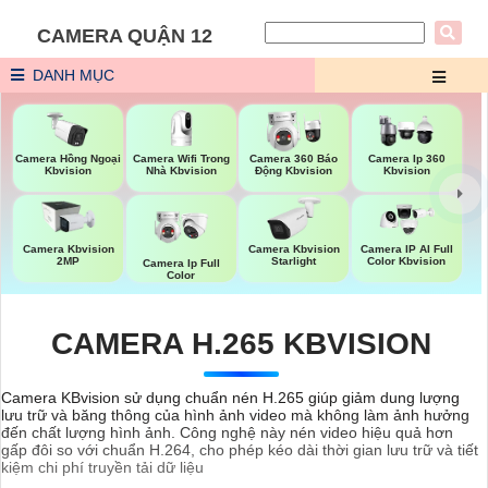
CAMERA QUẬN 12
DANH MỤC
Camera Wifi Trong
Camera Hồng Ngoại
Camera 360 Báo
Camera Ip 360
Nhà Kbvision
Kbvision
Động Kbvision
Kbvision
Camera Kbvision
Camera Kbvision
Camera IP AI Full
2MP
Starlight
Color Kbvision
Camera Ip Full
Color
CAMERA H.265 KBVISION
Camera KBvision sử dụng chuẩn nén H.265 giúp giảm dung lượng
lưu trữ và băng thông của hình ảnh video mà không làm ảnh hưởng
đến chất lượng hình ảnh. Công nghệ này nén video hiệu quả hơn
gấp đôi so với chuẩn H.264, cho phép kéo dài thời gian lưu trữ và tiết
kiệm chi phí truyền tải dữ liệu