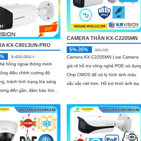
CAMERA THÂN KX-C2205MN
A KX-C8013UN-PRO
5%-35%
liên hệ
5%
9,400,000 ₫
Camera KX-C2205MN Loại Camera
hệ hồng ngoại thông minh
giá rẻ hỗ trợ công nghệ POE sử dụn
động điều chỉnh cường độ
Chip CMOS để xử lý hình ảnh màu
ng, tránh tình trạng lóa sáng
sắc sắc nét hơn. Hỗ trợ hình ảnh ban
tượng đến gần, đảm bảo hình
đêm với công nghệ hồng ngoại 60m
 nét trong đêm. Bên cạnh
chất lượng hình ảnh 2
g nghệ giảm nhiễu 3DNR và
gược sáng DWDR giúp
ái tạo màu sắc chính xác và
trong mọi điều kiện ánh sáng