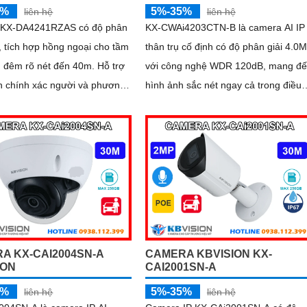
5%
5%-35%
liên hệ
liên hệ
KX-DA4241RZAS có độ phân
KX-CWAi4203CTN-B là camera AI IP
, tích hợp hồng ngoại cho tầm
thân trụ cố định có độ phân giải 4.0
đêm rõ nét đến 40m. Hỗ trợ
với công nghệ WDR 120dB, mang đ
n chính xác người và phương
hình ảnh sắc nét ngay cả trong điều
iết bị có mic ghi âm cùng khe
kiện ánh sáng phức tạp
 Micro SD tối đa 256GB
A KX-CAI2004SN-A
CAMERA KBVISION KX-
ION
CAI2001SN-A
5%
5%-35%
liên hệ
liên hệ