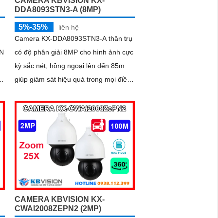
CAMERA KBVISION KX-
DDA8093STN3-A (8MP)
5%-35%
liên hệ
Camera KX-DDA8093STN3-A thân trụ
ON
có độ phân giải 8MP cho hình ảnh cực
kỳ sắc nét, hồng ngoại lên đến 85m
giúp giám sát hiệu quả trong mọi điều
g
kiện ánh sáng. Các tính năng thông
minh như nhận diện khuôn mặt, đếm
người và nhận diện đối tượng cùng
khe cắm thẻ Micro SD 512GB mang lại
sự tiện lợi tối đa được bảo vệ với
chuẩn IP67, IK10 và hỗ trợ PoE,
camera đảm bảo hoạt động ổn định
CAMERA KBVISION KX-
CWAI2008ZEPN2 (2MP)