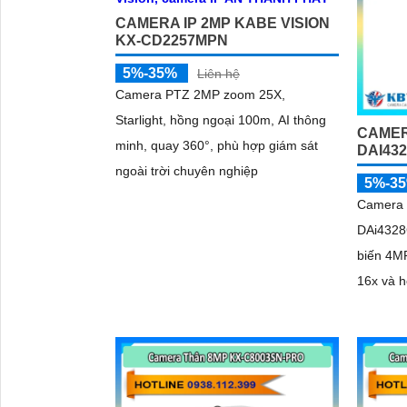
CAMERA IP 2MP KABE VISION
KX-CD2257MPN
5%-35%
Liên hệ
Camera PTZ 2MP zoom 25X,
Starlight, hồng ngoại 100m, AI thông
CAMER
minh, quay 360°, phù hợp giám sát
DAI43
ngoài trời chuyên nghiệp
5%-3
Camera 
DAi4328
biến 4M
'
16x và h
nhạy sá