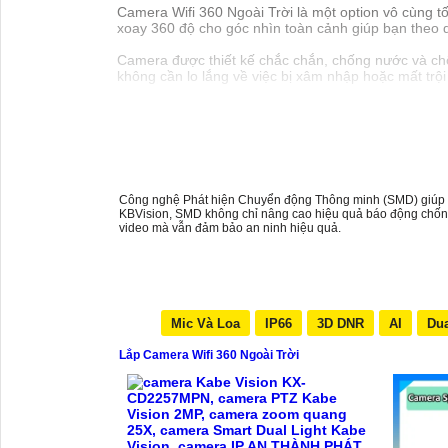
Camera Wifi 360 Ngoài Trời là một option vô cùng t
xoay 360 độ cho góc nhìn toàn cảnh giúp bạn theo dõ
Camera được thiết kế chắc chắn, chống nước và chống
không cần lo lắng về việc bị xâm nhập hoặc mất trội
Công nghệ Phát hiện Chuyển động Thông minh (SMD) giúp ph
KBVision, SMD không chỉ nâng cao hiệu quả báo động chống 
video mà vẫn đảm bảo an ninh hiệu quả.
Mic Và Loa
IP66
3D DNR
AI
Dua
Lắp Camera Wifi 360 Ngoài Trời