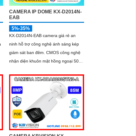
CAMERA IP DOME KX-D2014N-
EAB
5%-35%
KX-D2014N-EAB camera giá rẻ an
a
ninh hỗ trợ công nghệ ánh sáng kép
giám sát ban đêm. CMOS công nghệ
nhận diện khuôn mặt hồng ngoại 50m
h
báo động xâm nhập hàng rào ảo kết
nối IP POE dễ dàng công nghệ
Starlight hỗ trợ hình ảnh sắc nét 2