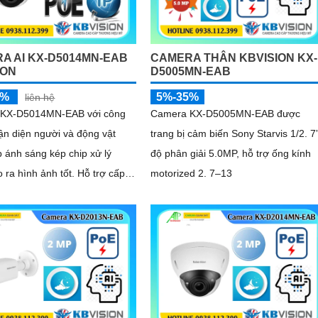
p như ngược sáng mạnh hay
ng
A AI KX-D5014MN-EAB
CAMERA THÂN KBVISION KX-
ION
D5005MN-EAB
5%
5%-35%
liên hệ
KX-D5014MN-EAB với công
Camera KX-D5005MN-EAB được
n diện người và động vật
trang bị cảm biến Sony Starvis 1/2. 7
 ánh sáng kép chip xử lý
độ phân giải 5.0MP, hỗ trợ ống kính
 hình ảnh tốt. Hỗ trợ cấp
motorized 2. 7–13
OE đèn hồng ngoại 40m cho
h màu ban đêm