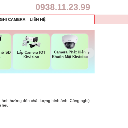
0938.11.23.99
 GHI CAMERA
LIÊN HỆ
Camera Phát Hiện
Nhớ SD
Lắp Camera IOT
Khuôn Mặt Kbvision
n
Kbvision
m ảnh hưởng đến chất lượng hình ảnh. Công nghệ
 liệu