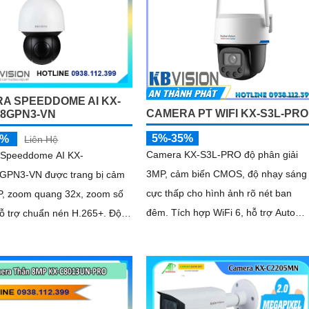
A SPEEDDOME AI KX-
CAMERA PT WIFI KX-S3L-PRO
28GPN3-VN
5%-35%
5%
Liên Hệ
Camera KX-S3L-PRO độ phân giải
Speeddome AI KX-
3MP, cảm biến CMOS, độ nhạy sáng
GPN3-VN được trang bị cảm
cực thấp cho hình ảnh rõ nét ban
P, zoom quang 32x, zoom số
đêm. Tích hợp WiFi 6, hỗ trợ Auto
ỗ trợ chuẩn nén H.265+. Độ
Tracking, phát hiện người và phương
ng 0
tiện, đàm thoại 2 chiều, báo động còi
hú, đèn chớp