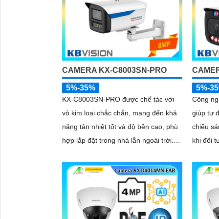
CAMERA KX-C8003SN-PRO
CAMER
5%-35%
5%-3
KX-C8003SN-PRO được chế tác với
Công ng
vỏ kim loại chắc chắn, mang đến khả
giúp tự 
năng tản nhiệt tốt và độ bền cao, phù
chiếu sá
hợp lắp đặt trong nhà lẫn ngoài trời.
khi đối 
Thiết kế gọn gàng, dễ dàng thi công,
ảnh luôn rõ
tiết kiệm thời gian và chi phí cho người
đó, côn
dùng
chống n
camera t
rõ ràng 