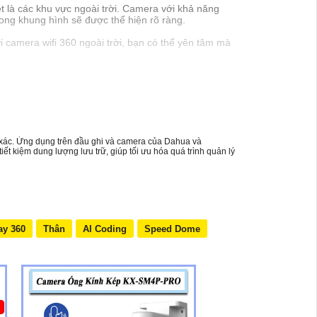
t là các khu vực ngoài trời. Camera với khả năng
rong khung hình sẽ được thể hiện rõ ràng.
i camera wifi 360 ngoài trời, bạn có thể yên tâm mà
xác. Ứng dụng trên đầu ghi và camera của Dahua và
kiệm dung lượng lưu trữ, giúp tối ưu hóa quá trình quản lý
ay 360
Thân
AI Coding
Speed Dome