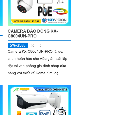
CAMERA BÁO ĐỘNG KX-
C8004UN-PRO
5%-35%
liên hệ
Camera KX-C8004UN-PRO là lựa
g
chọn hoàn hảo cho việc giám sát lắp
đặt tại văn phòng gia đình shop cửa
hàng với thiết kế Dome Kim loại.
Camera được cấp nguồn qua cổng
RJ45 kết nối dễ dàng với camera ghi
hình từ xa