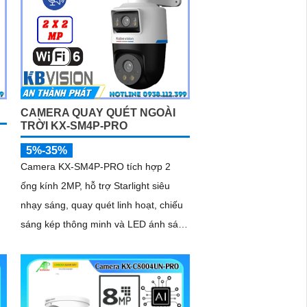
CAMERA QUAY QUÉT NGOÀI
TRỜI KX-SM4P-PRO
5%-35%
Camera KX-SM4P-PRO tích hợp 2
ống kính 2MP, hỗ trợ Starlight siêu
nhạy sáng, quay quét linh hoạt, chiếu
sáng kép thông minh và LED ánh sáng
ấm 30m. Công nghệ AI-ISP kết hợp
cảm biến lớn tối ưu hình ảnh ban đêm