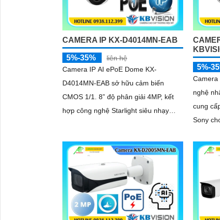
phức tạ
thiếu sá
CAMERA IP KX-D4014MN-EAB
CAMER
KBVIS
5%-35%
liên hệ
5%-3
Camera IP AI ePoE Dome KX-
Camera 
D4014MN-EAB sở hữu cảm biến
nghệ nhậ
CMOS 1/1. 8” độ phân giải 4MP, kết
cung cấp
hợp công nghệ Starlight siêu nhạy
Sony cho ra
sáng và WDR 140dB, cho hình ảnh rõ
nguồn P
nét cả ngày lẫn đêm
hình ản