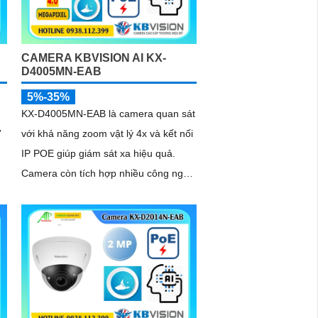
CAMERA KBVISION AI KX-
D4005MN-EAB
5%-35%
KX-D4005MN-EAB là camera quan sát
”
với khả năng zoom vật lý 4x và kết nối
IP POE giúp giám sát xa hiệu quả.
Camera còn tích hợp nhiều công nghệ
cao hỗ trợ an ninh đắc lực, có thể kể
đến phát hiện vật thể, phân tích người,
xe, biển số, SMD3