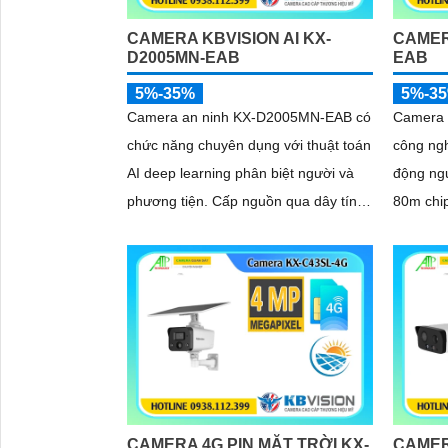
CAMERA KBVISION AI KX-
CAMER
D2005MN-EAB
EAB
5%-35%
5%-3
Camera an ninh KX-D2005MN-EAB có
Camera 
chức năng chuyên dụng với thuật toán
công ngh
AI deep learning phân biệt người và
động ng
phương tiện. Cấp nguồn qua dây tín
80m chip
hiệu công nghệ nổi bật xem ban đêm
mặt cập
thông minh với 4 chế độ
rào ảo h
CAMERA 4G PIN MẶT TRỜI KX-
CAMER