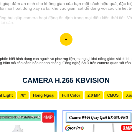
ốt giúp đảm an ninh cho không gian của bạn một cách hiệu quả, đặc biệ
i mọi hoạt động xảy ra tại khu vực giám sát dễ dàng với các chi tiết t
 bụi giúp camera hoạt động ổn định trong mọi điều kiện thời tiết. ️Vớ
 tài sản.
ân biệt hình dạng con người và phương tiện, mang lại khả năng giám sát chính 
trộm mà còn cảnh báo nhanh chóng. Công nghệ SMD trên camera quan sát còn tiết 
CAMERA H.265 KBVISION
l Light
78°
Hồng Ngoại
Full Color
2.0 MP
CMOS
Xo