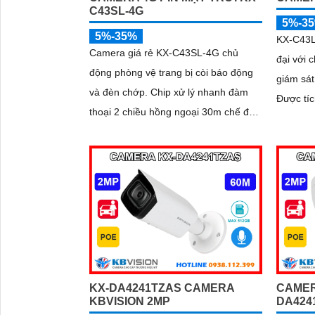
C43SL-4G
5%-3
5%-35%
KX-C43L
Camera giá rẻ KX-C43SL-4G chủ
đại với 
động phòng vệ trang bị còi báo động
giám sát
và đèn chớp. Chip xử lý nhanh đàm
Được tí
thoại 2 chiều hồng ngoại 30m chế độ
50m 4.0 
ban đêm 4G. Sử dụng tâm pin năng
việc...
lượng...
KX-DA4241TZAS CAMERA
CAMER
KBVISION 2MP
DA424