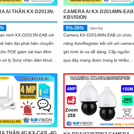
A AI THÂN KX-D2013N-
CAMERA AI KX-D2014MN-EAB
KBVISION
5%
5%-35%
liên hệ
an ninh KX-D2013N-EAB với
Camera KX-D2014MN-EAB có chức
ệ hiện đại phát hiện chuyển
năng AutoRegister kết nối với camer
uồn POE giám sát ban đêm
ghi hình từ xa dễ dàng. Cấp nguồn
 xử lý Sony nhận diện khuôn
qua dây mạng được trang bị nhiều
 nhật IP POE báo động hàng
công nghệ cao trong giám sát an nin
ình ảnh sắc nét 2.0 MP H
có thể kể đến phát hiện khuôn mặt,
phát hiện vật thể rơi, phát hiện lãng
vãng
A THÂN 4G KX-C43L-4G