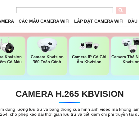
CAMERA
CÁC MẪU CAMERA WIFI
LẮP ĐẶT CAMERA WIFI
ĐẦU
a Kbvision
Camera Kbvision
Camera IP Có Ghi
Camera Thẻ 
Đêm Có Màu
360 Toàn Cảnh
Âm Kbvision
Kbvisio
CAMERA H.265 KBVISION
m dung lượng lưu trữ và băng thông của hình ảnh video mà không là
4, cho phép kéo dài thời gian lưu trữ và tiết kiệm chi phí truyền tải dữ