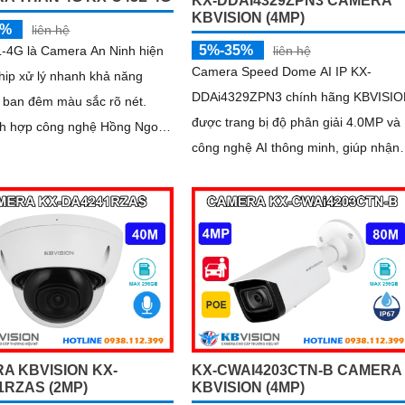
KX-DDAI4329ZPN3 CAMERA
KBVISION (4MP)
5%
liên hệ
5%-35%
-4G là Camera An Ninh hiện
liên hệ
Camera Speed Dome AI IP KX-
chip xử lý nhanh khả năng
DDAi4329ZPN3 chính hãng KBVISI
 ban đêm màu sắc rõ nét.
được trang bị độ phân giải 4.0MP và
ch hợp công nghệ Hồng Ngoại
công nghệ AI thông minh, giúp nhận
MP dùng sim 4G tiện lợi cho
diện khuôn mặt, con người và phươn
tiện chính xác
A KBVISION KX-
KX-CWAI4203CTN-B CAMERA
1RZAS (2MP)
KBVISION (4MP)