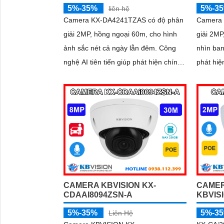
5%-35%
5%-3
liên hệ
Camera KX-DA4241TZAS có độ phân
Camera 
giải 2MP, hồng ngoại 60m, cho hình
giải 2MP
ảnh sắc nét cả ngày lẫn đêm. Công
nhìn ban 
nghệ AI tiên tiến giúp phát hiện chính
phát hiệ
xác người và phương tiện, hỗ trợ lưu
tiện, th
trữ tối đa 512GB và ghi âm với MIC
cắm thẻ
tích hợp
CAMERA KBVISION KX-
CAMER
CDAAI8094ZSN-A
KBVIS
5%-35%
5%-3
Liên Hệ