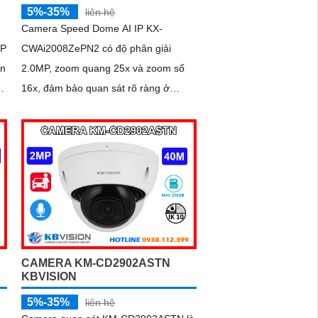
5%-35%
liên hệ
Camera Speed Dome AI IP KX-
MP
CWAi2008ZePN2 có độ phân giải
ến
2.0MP, zoom quang 25x và zoom số
16x, đảm bảo quan sát rõ ràng ở
khoảng cách xa. Tích hợp công nghệ
AI hiện đại, camera...
CAMERA KM-CD2902ASTN
KBVISION
5%-35%
liên hệ