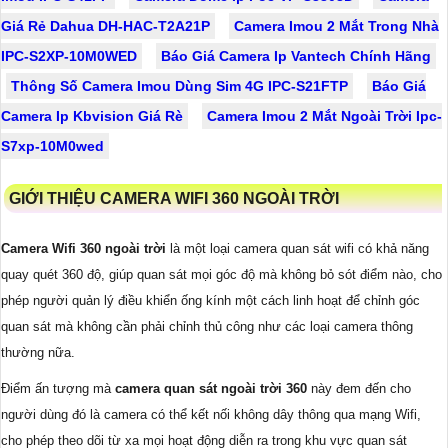
Giá Rẻ Dahua DH-HAC-T2A21P
Camera Imou 2 Mắt Trong Nhà
IPC-S2XP-10M0WED
Báo Giá Camera Ip Vantech Chính Hãng
Thông Số Camera Imou Dùng Sim 4G IPC-S21FTP
Báo Giá
Camera Ip Kbvision Giá Rè
Camera Imou 2 Mắt Ngoài Trời Ipc-
S7xp-10M0wed
GIỚI THIỆU CAMERA WIFI 360 NGOÀI TRỜI
Camera Wifi 360 ngoài trời
là một loại camera quan sát wifi có khả năng
quay quét 360 độ, giúp quan sát mọi góc độ mà không bỏ sót điểm nào, cho
phép người quản lý điều khiển ống kính một cách linh hoạt để chỉnh góc
quan sát mà không cần phải chỉnh thủ công như các loại camera thông
thường nữa.
Điểm ấn tượng mà
camera quan sát ngoài trời 360
này đem đến cho
người dùng đó là camera có thể kết nối không dây thông qua mạng Wifi,
cho phép theo dõi từ xa mọi hoạt động diễn ra trong khu vực quan sát