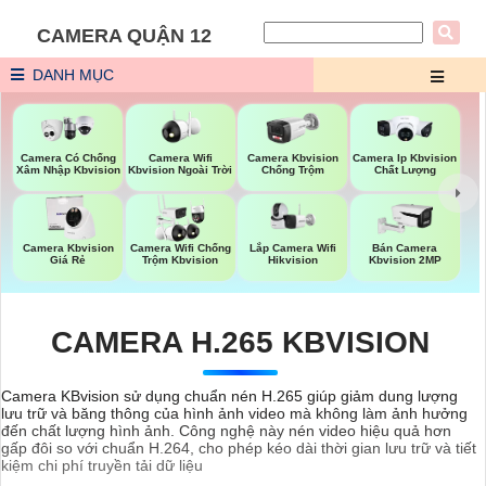
CAMERA QUẬN 12
DANH MỤC
Camera Wifi
Camera Có Chống
Camera Kbvision
Camera Ip Kbvision
Kbvision Ngoài Trời
Xâm Nhập Kbvision
Chống Trộm
Chất Lượng
Lắp Camera Wifi
Camera Kbvision
Camera Wifi Chống
Bán Camera
Hikvision
Giá Rẻ
Trộm Kbvision
Kbvision 2MP
CAMERA H.265 KBVISION
Camera KBvision sử dụng chuẩn nén H.265 giúp giảm dung lượng
lưu trữ và băng thông của hình ảnh video mà không làm ảnh hưởng
đến chất lượng hình ảnh. Công nghệ này nén video hiệu quả hơn
gấp đôi so với chuẩn H.264, cho phép kéo dài thời gian lưu trữ và tiết
kiệm chi phí truyền tải dữ liệu