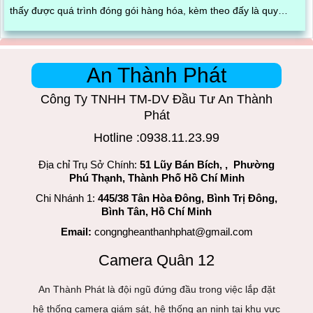
thấy được quá trình đóng gói hàng hóa, kèm theo đấy là quy
trình đóng gói cũng được ghi lại một cách dễ dàng
An Thành Phát
Công Ty TNHH TM-DV Đầu Tư An Thành
Phát
Hotline :0938.11.23.99
Địa chỉ Trụ Sở Chính:
51 Lũy Bán Bích, , Phường
Phú Thạnh, Thành Phố Hồ Chí Minh
Chi Nhánh 1:
445/38 Tân Hòa Đông, Bình Trị Đông,
Bình Tân, Hồ Chí Minh
Email:
congngheanthanhphat@gmail.com
Camera Quân 12
An Thành Phát là đội ngũ đứng đầu trong việc lắp đặt
hệ thống camera giám sát, hệ thống an ninh tại khu vực