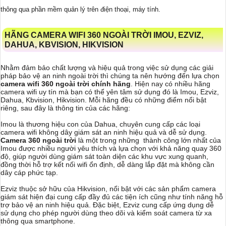
thông qua phần mềm quản lý trên điện thoại, máy tính.
HÃNG CAMERA WIFI 360 NGOÀI TRỜI IMOU, EZVIZ,
DAHUA, KBVISION, HIKVISION
Nhằm đảm bảo chất lượng và hiệu quả trong việc sử dụng các giải
pháp bảo vệ an ninh ngoài trời thì chúng ta nên hướng đến lựa chọn
camera wifi 360 ngoài trời chính hãng
. Hiện nay có nhiều hãng
camera wifi uy tín mà bạn có thể yên tâm sử dụng đó là Imou, Ezviz,
Dahua, Kbvision, Hikvision. Mỗi hãng đều có những điểm nổi bật
riêng, sau đây là thông tin của các hãng:
Imou là thương hiệu con của Dahua, chuyên cung cấp các loại
camera wifi không dây giám sát an ninh hiệu quả và dễ sử dụng.
Camera 360 ngoài trời
là một trong những thành công lớn nhất của
Imou được nhiều người yêu thích và lựa chọn với khả năng quay 360
độ, giúp người dùng giám sát toàn diện các khu vực xung quanh,
đồng thời hỗ trợ kết nối wifi ổn định, dễ dàng lắp đặt mà không cần
dây cáp phức tạp.
Ezviz thuộc sở hữu của Hikvision, nổi bật với các sản phẩm camera
giám sát hiện đại cung cấp đầy đủ các tiện ích cũng như tính năng hỗ
trợ bảo vệ an ninh hiệu quả. Đặc biệt, Ezviz cung cấp ứng dụng dễ
sử dụng cho phép người dùng theo dõi và kiểm soát camera từ xa
thông qua smartphone.