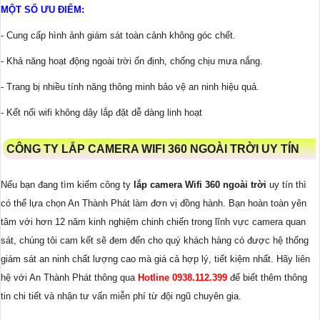
MỘT SỐ ƯU ĐIỂM:
- Cung cấp hình ảnh giám sát toàn cảnh không góc chết.
- Khả năng hoạt động ngoài trời ổn định, chống chịu mưa nắng.
- Trang bị nhiều tính năng thông minh bảo vệ an ninh hiệu quả.
- Kết nối wifi không dây lắp đặt dễ dàng linh hoạt
CÔNG TY LẮP CAMERA WIFI 360 NGOÀI TRỜI UY TÍN
Nếu bạn đang tìm kiếm công ty
lắp camera Wifi 360 ngoài trời
uy tín thì
có thể lựa chọn An Thành Phát làm đơn vị đồng hành. Bạn hoàn toàn yên
tâm với hơn 12 năm kinh nghiệm chinh chiến trong lĩnh vực camera quan
sát, chúng tôi cam kết sẽ đem đến cho quý khách hàng có được hệ thống
giám sát an ninh chất lượng cao mà giá cả hợp lý, tiết kiệm nhất. Hãy liên
hệ với An Thành Phát thông qua
Hotline 0938.112.399
để biết thêm thông
tin chi tiết và nhận tư vấn miễn phí từ đội ngũ chuyên gia.