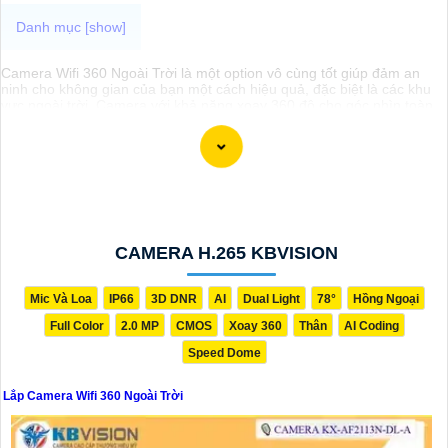
Camera Wifi 360 Ngoài Trời là một option vô cùng tốt giúp đảm an
ninh cho không gian của bạn một cách hiệu quả, đặc biệt là các khu
vực ngoài trời. Camera với khả năng xoay 360 độ cho góc nhìn toàn
cảnh giúp bạn theo dõi mọi hoạt động xảy ra tại khu vực giám sát dễ
dàng với các chi tiết trong khung hình sẽ được thể hiện rõ ràng.
Camera được thiết kế chắc chắn, chống nước và chống bụi giúp
camera hoạt động ổn định trong mọi điều kiện thời tiết. ️Với camera
wifi 360 ngoài trời, bạn có thể yên tâm mà không cần lo lắng về việc
bị xâm nhập hoặc mất trội tài sản.
CAMERA H.265 KBVISION
Mic Và Loa
IP66
3D DNR
AI
Dual Light
78°
Hồng Ngoại
Full Color
2.0 MP
CMOS
Xoay 360
Thân
AI Coding
Speed Dome
Lắp Camera Wifi 360 Ngoài Trời