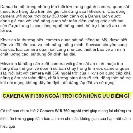
Dahua là một trong những tên tuổi lớn trong ngành camera quan sát
thuộc top hàng đầu trên thế giới chỉ đứng sau Hikvision. Các dòng
camera wifi ngoài trời xoay 360 toàn cảnh của Dahua luôn được
đánh giá cao với khả năng quan sát toàn diện không góc chết mà
còn được trang bị các công nghệ thông minh hỗ trợ bảo vệ an ninh
tối ưu.
Kbvision là thương hiệu camera quan sát nổi tiếng tại Mỹ, được biết
đến với độ bền cao và tính năng thông minh. Kbvision chuyên cung
cấp các loại camera quan sát cũng như các thiết bị bảo vệ an ninh
chất lượng cao, sử dụng ổn định lâu dài.
Hikvision là hãng sản xuất camera wifi giám sát an ninh thuộc top
hàng đầu thế giới về doanh số bán chạy trong lĩnh vực camera quan
sát. Nổi bật với camera wifi 360 ngoài trời của Hikvision cung cấp khả
năng giám sát toàn diện, chất lượng hình ảnh rõ nét, đồng thời hỗ trợ
kết nối mạng không dây ổn định, dễ dàng lắp đặt và sử dụng.
CAMERA WIFI 360 NGOÀI TRỜI CÓ NHỮNG ƯU ĐIỂM GÌ
Có thể bạn chưa biết?
Camera Wifi 360 ngoài trời
giúp mang lại những ưu
điểm ấn tượng giúp đảm bảo an ninh cho các không gian của bạn một cách
hiệu quả