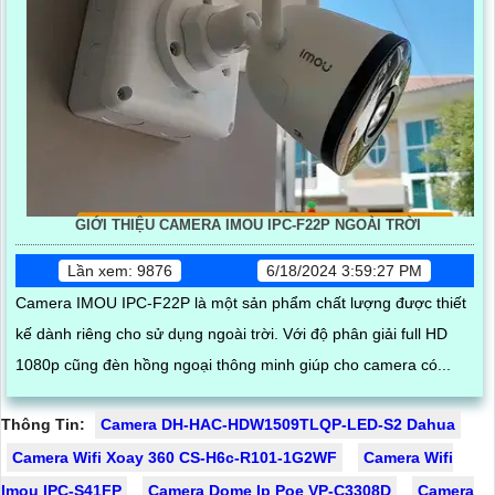
GIỚI THIỆU CAMERA IMOU IPC-F22P NGOÀI TRỜI
Lần xem: 9876
6/18/2024 3:59:27 PM
Camera IMOU IPC-F22P là một sản phẩm chất lượng được thiết
kế dành riêng cho sử dụng ngoài trời. Với độ phân giải full HD
1080p cũng đèn hồng ngoại thông minh giúp cho camera có...
Thông Tin:
Camera DH-HAC-HDW1509TLQP-LED-S2 Dahua
Camera Wifi Xoay 360 CS-H6c-R101-1G2WF
Camera Wifi
Imou IPC-S41FP
Camera Dome Ip Poe VP-C3308D
Camera