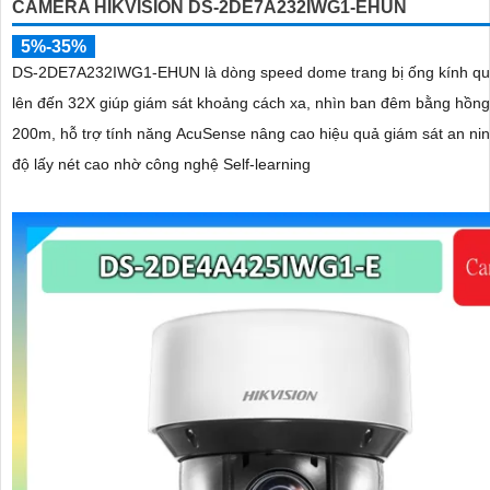
CAMERA HIKVISION DS-2DE7A232IWG1-EHUN
5%-35%
DS-2DE7A232IWG1-EHUN là dòng speed dome trang bị ống kính q
lên đến 32X giúp giám sát khoảng cách xa, nhìn ban đêm bằng hồng
200m, hỗ trợ tính năng AcuSense nâng cao hiệu quả giám sát an nin
độ lấy nét cao nhờ công nghệ Self-learning