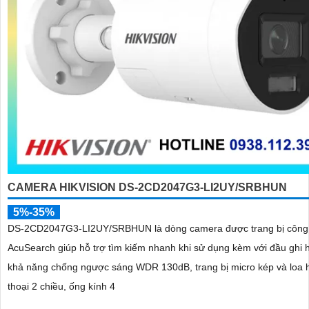
CAMERA HIKVISION DS-2CD2047G3-LI2UY/SRBHUN
5%-35%
DS-2CD2047G3-LI2UY/SRBHUN là dòng camera được trang bị công
AcuSearch giúp hỗ trợ tìm kiếm nhanh khi sử dụng kèm với đầu ghi 
khả năng chống ngược sáng WDR 130dB, trang bị micro kép và loa 
thoại 2 chiều, ống kính 4