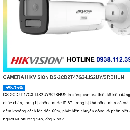
CAMERA HIKVISION DS-2CD2T47G3-LIS2UY/SRBHUN
5%-35%
DS-2CD2T47G3-LIS2UY/SRBHUN là dòng camera thiết kế kiểu dáng
chắc chắn, trang bị chống nước IP 67, trang bị khả năng nhìn có màu vào ban
đêm khoảng cách lên đến 60m, phát hiện chuyển động và phân biệt
người và phương tiện, ống kính 4