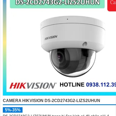
CAMERA HIKVISION DS-2CD2743G2-LIZS2UHUN
5%-35%
DS-2CD2743G2-LIZS2UHUN trang bị ống kính có độ phân giải 4