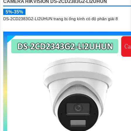
CAMERA HIKVISION DS-2CD2383G2-LI2UHUN
5%-35%
DS-2CD2383G2-LI2UHUN trang bị ống kính có độ phân giải 8