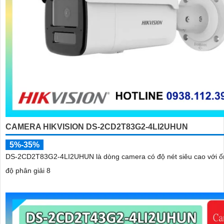
CAMERA HIKVISION DS-2CD2T83G2-4LI2UHUN
5%-35%
DS-2CD2T83G2-4LI2UHUN là dòng camera có độ nét siêu cao với ố
độ phân giải 8