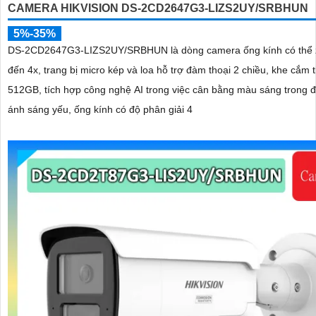
CAMERA HIKVISION DS-2CD2647G3-LIZS2UY/SRBHUN
5%-35%
DS-2CD2647G3-LIZS2UY/SRBHUN là dòng camera ống kính có thể 
đến 4x, trang bị micro kép và loa hỗ trợ đàm thoại 2 chiều, khe cắm 
512GB, tích hợp công nghệ AI trong việc cân bằng màu sáng trong đ
ánh sáng yếu, ống kính có độ phân giải 4