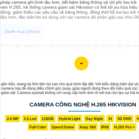
phép camera ghi hình lâu hơn, tiết kiệm băng thông và chi phí lưu trữ
nén H.265, hệ thống camera giám sát Hikvision có thể tối ưu hóa hiệu
động, giảm thiểu các yêu cầu về băng thông, đồng thời hỗ trợ lưu trữ 
liệu hơn, đặc biệt khi sử dụng với các camera độ phân giải cao như 2K
Chắc chắn, dưới đây là một mẫu câu giới thiệu cho dịch vụ lắp đặt ca
Hikvision giá rẻ và công nghệ phù hợp với xu hướng hiện nay:
"Chào bạn! Bạn đang cần giải pháp an ninh hiện đại và đáng tin cậy c
hoặc cơ sở kinh doanh của mình? Hãy để chúng tôi giúp bạn với dịch v
camera Hikvision giá rẻ, mang đến công nghệ hàng đầu và hiệu suất ổ
chúng tôi, bạn hoàn toàn yên tâm về an ninh mà không cần lo lắng về 
liên hệ ngay để được tư vấn chi tiết và nhận ưu đãi hấp dẫn!"
gắn trần, mang lại tính tiện lợi cao cho quá trình lắp đặt. Với kiểu dáng hiện đại và 
camera này dễ dàng điều chỉnh góc quay, giúp người dùng theo dõi hiệu quả các
giám sát. Camera eyeball không chỉ cung cấp hình ảnh rõ nét mà còn tạo sự hài 
gian nội thất, là lựa chọn lý tưởng cho hệ thống an ninh trong nhà và văn phòng.
CAMERA CÔNG NGHỆ H.265 HIKVISION
2.0 MP
Có Led
128GB
Hybrid Light
Day Night
AI
3D DNR
H
Full Color
Speed Dome
Xoay 360
IP66
H.265 Pro +