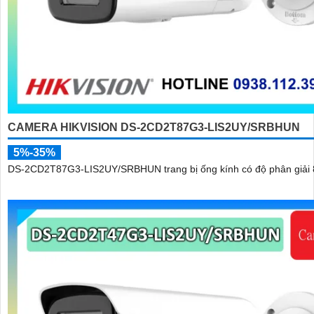
CAMERA HIKVISION DS-2CD2T87G3-LIS2UY/SRBHUN
5%-35%
DS-2CD2T87G3-LIS2UY/SRBHUN trang bị ống kính có độ phân giải 