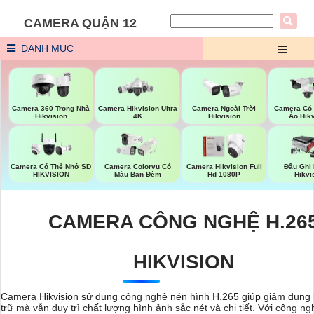
CAMERA QUẬN 12
DANH MỤC
Camera 360 Trong Nhà
Camera Hikvision Ultra
Camera Ngoài Trời
Camera Có
Hikvision
4K
Hikvision
Ảo Hik
Camera Có Thẻ Nhớ SD
Camera Colorvu Có
Camera Hikvision Full
Đầu Ghi
HIKVISION
Màu Ban Đêm
Hd 1080P
Hikvi
CAMERA CÔNG NGHỆ H.26
HIKVISION
Camera Hikvision sử dụng công nghệ nén hình H.265 giúp giảm dung 
trữ mà vẫn duy trì chất lượng hình ảnh sắc nét và chi tiết. Với công n