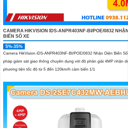
CAMERA HIKVISION IDS-ANPR403NF-BI/POE/0832 NHẬN
BIỂN SỐ XE
5%-35%
Camera HikVision iDS-ANPR403NF-BI/POE/0832 Nhận Diện Biển Số X
pháp giám sát giao thông chuyên dụng với độ phân giải 4MP nhận di
phương tiện tốc độ từ 5 đến 120km/h cảm biến 1/1