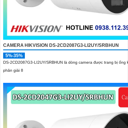
CAMERA HIKVISION DS-2CD2087G3-LI2UY/SRBHUN
5%-35%
DS-2CD2087G3-LI2UY/SRBHUN là dòng camera được trang bị ống k
phân giải 8