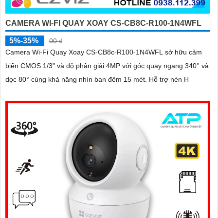
CAMERA WI-FI QUAY XOAY CS-CB8C-R100-1N4WFL
5%-35%
00 ₫
Camera Wi-Fi Quay Xoay CS-CB8c-R100-1N4WFL sở hữu cảm
biến CMOS 1/3" và độ phân giải 4MP với góc quay ngang 340° và
dọc 80° cùng khả năng nhìn ban đêm 15 mét. Hỗ trợ nén H