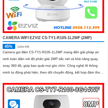
CAMERA WIFI EZVIZ CS-TY1-R105-1L2WF (2MP)
45%
Liên Hệ
Camera gọi điện CS-TY1-R105-1L2WF mang đến giải pháp an
ninh toàn diện với độ phân giải 2MP sắc nét và khả năng quay
xoay 360 độ, giúp bao quát mọi góc nhìn. Công nghệ AI thông
minh tự động phát hiện, theo dõi chuyển động, kết hợp đàm thoại
2 chiều, giúp bạn giao tiếp dễ dàng từ xa