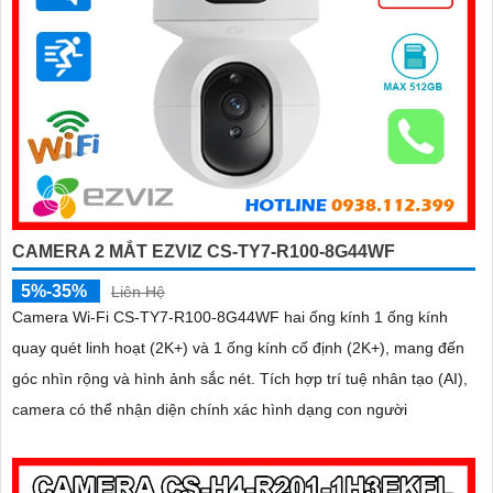
CAMERA 2 MẮT EZVIZ CS-TY7-R100-8G44WF
5%-35%
Liên Hệ
Camera Wi-Fi CS-TY7-R100-8G44WF hai ống kính 1 ống kính
quay quét linh hoạt (2K+) và 1 ống kính cố định (2K+), mang đến
góc nhìn rộng và hình ảnh sắc nét. Tích hợp trí tuệ nhân tạo (AI),
camera có thể nhận diện chính xác hình dạng con người