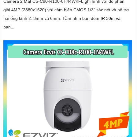
Camera 2 Mắt CS-C90-R100-8H44WKFL ghi hình với độ phân
giải 4MP (2880x1620) với cảm biến CMOS 1/3" sắc nét và hỗ trợ
hai ống kính 2. 8mm và 6mm. Tầm nhìn ban đêm IR 30m và
ban...