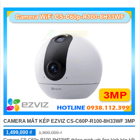
lắp đặt và sử dụng cho gia đình và văn phòng Camera an ninh
không dây CS-H90-R100-8H44WKFL mang đến sự an toàn và
tiện lợi.
CAMERA MẮT KÉP EZVIZ CS-C60P-R100-8H33WF 3MP
1,499,000 ₫
1,900,000 ₫
Camera CS-C60p-R100-8H33WF thông minh với ống kính kép kết