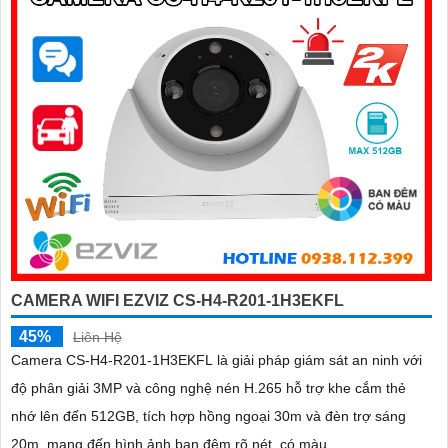
CAMERA WIFI EZVIZ CS-H4-R201-1H3EKFL
45%
Liên Hệ
Camera CS-H4-R201-1H3EKFL là giải pháp giám sát an ninh với
độ phân giải 3MP và công nghệ nén H.265 hỗ trợ khe cắm thẻ
nhớ lên đến 512GB, tích hợp hồng ngoại 30m và đèn trợ sáng
20m, mang đến hình ảnh ban đêm rõ nét, có màu