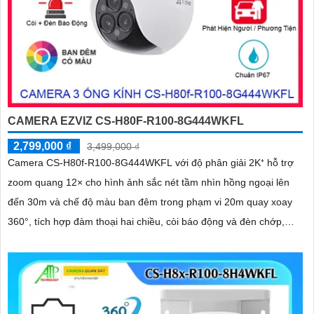
CAMERA EZVIZ CS-H80F-R100-8G444WKFL
2,799,000 ₫
3,499,000 ₫
Camera CS-H80f-R100-8G444WKFL với độ phân giải 2K⁺ hỗ trợ
zoom quang 12× cho hình ảnh sắc nét tầm nhìn hồng ngoại lên
đến 30m và chế độ màu ban đêm trong phạm vi 20m quay xoay
360°, tích hợp đàm thoại hai chiều, còi báo động và đèn chớp,
camera giúp nâng cao an ninh hiệu quả. Đạt chuẩn IP67 có khả
năng chống bụi, nước, đảm bảo hoạt động ổn định trong mọi điều
kiện thời tiết