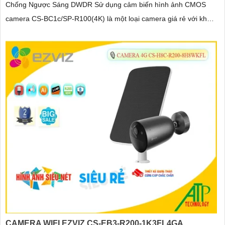
Chống Ngược Sáng DWDR Sử dụng cảm biến hình ảnh CMOS
camera CS-BC1c/SP-R100(4K) là một loại camera giá rẻ với khả
năng lưu trữ dữ liệu lên đến 512GB thông qua khe thẻ nhớ
CAMERA WIFI EZVIZ CS-EB3-R200-1K3FL4GA