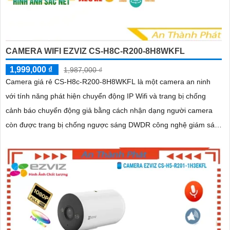
CAMERA WIFI EZVIZ CS-H8C-R200-8H8WKFL
1,999,000 ₫
1,987,000 ₫
Camera giá rẻ CS-H8c-R200-8H8WKFL là một camera an ninh
với tính năng phát hiện chuyển động IP Wifi và trang bị chống
cảnh báo chuyển động giả bằng cách nhận dạng người camera
còn được trang bị chống ngược sáng DWDR công nghệ giám sát
ban đêm Full Color 20m camera có thiết kế nhỏ gọn xoay 360 độ
và có khe cắm thẻ nhớ Micro SD 512GB với khả năng thu âm và
phát âm thanh to rõ