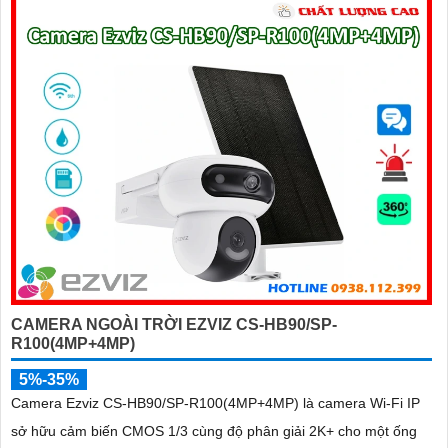
CAMERA NGOÀI TRỜI EZVIZ CS-HB90/SP-
R100(4MP+4MP)
5%-35%
Camera Ezviz CS-HB90/SP-R100(4MP+4MP) là camera Wi-Fi IP
sở hữu cảm biến CMOS 1/3 cùng độ phân giải 2K+ cho một ống