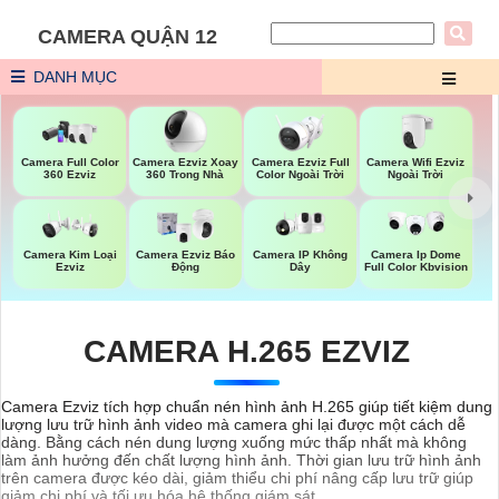
CAMERA QUẬN 12
DANH MỤC
Camera Ezviz Xoay
Camera Ezviz Full
Camera Wifi Ezviz
Camera Full Color
360 Trong Nhà
Color Ngoài Trời
Ngoài Trời
360 Ezviz
Camera IP Không
Camera Kim Loại
Camera Ezviz Báo
Camera Ip Dome
Dây
Ezviz
Động
Full Color Kbvision
CAMERA H.265 EZVIZ
Camera Ezviz tích hợp chuẩn nén hình ảnh H.265 giúp tiết kiệm dung
lượng lưu trữ hình ảnh video mà camera ghi lại được một cách dễ
dàng. Bằng cách nén dung lượng xuống mức thấp nhất mà không
làm ảnh hưởng đến chất lượng hình ảnh. Thời gian lưu trữ hình ảnh
trên camera được kéo dài, giảm thiểu chi phí nâng cấp lưu trữ giúp
giảm chi phí và tối ưu hóa hệ thống giám sát.