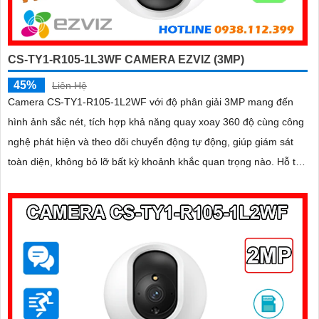
CS-TY1-R105-1L3WF CAMERA EZVIZ (3MP)
45%
Liên Hệ
Camera CS-TY1-R105-1L2WF với độ phân giải 3MP mang đến
hình ảnh sắc nét, tích hợp khả năng quay xoay 360 độ cùng công
nghệ phát hiện và theo dõi chuyển động tự động, giúp giám sát
toàn diện, không bỏ lỡ bất kỳ khoảnh khắc quan trọng nào. Hỗ trợ
đàm thoại hai chiều, tầm nhìn hồng ngoại lên đến 10m và khe
cắm thẻ nhớ dung lượng 512GB, đây chính là camera tối ưu với
mức giá vô cùng hấp dẫn