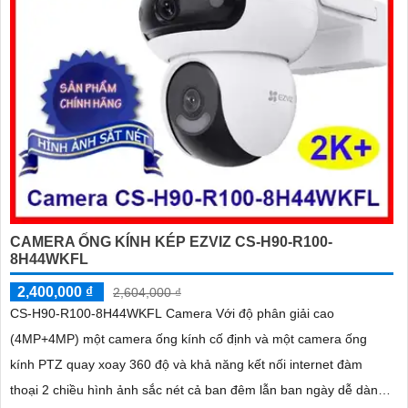
CAMERA ỐNG KÍNH KÉP EZVIZ CS-H90-R100-
8H44WKFL
2,400,000 ₫
2,604,000 ₫
CS-H90-R100-8H44WKFL Camera Với độ phân giải cao
(4MP+4MP) một camera ống kính cố định và một camera ống
kính PTZ quay xoay 360 độ và khả năng kết nối internet đàm
thoại 2 chiều hình ảnh sắc nét cả ban đêm lẫn ban ngày dễ dàng