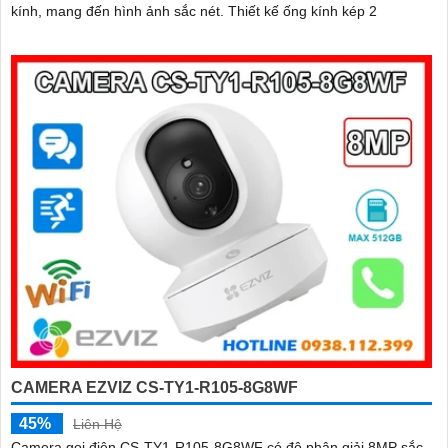
kính, mang đến hình ảnh sắc nét. Thiết kế ống kính kép 2
CAMERA EZVIZ CS-TY1-R105-8G8WF
45%
Liên Hệ
Camera gọi điện CS-TY1-R105-8G8WF có độ phân giải 8MP sắc