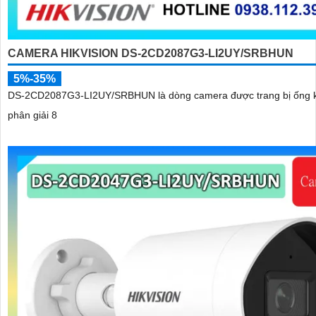
CAMERA HIKVISION DS-2CD2087G3-LI2UY/SRBHUN
5%-35%
DS-2CD2087G3-LI2UY/SRBHUN là dòng camera được trang bị ống k
phân giải 8