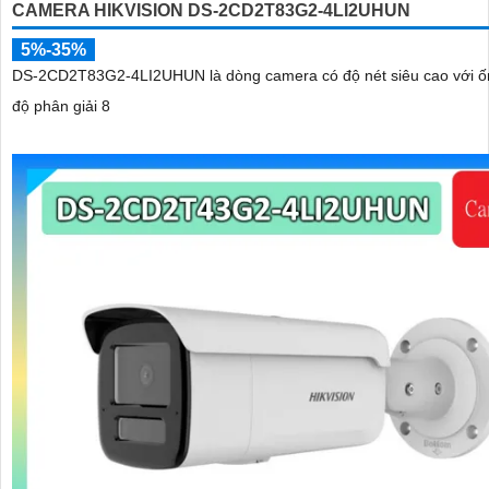
CAMERA HIKVISION DS-2CD2T83G2-4LI2UHUN
5%-35%
DS-2CD2T83G2-4LI2UHUN là dòng camera có độ nét siêu cao với ố
độ phân giải 8