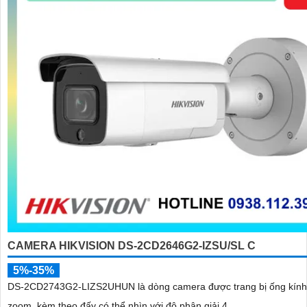
CAMERA HIKVISION DS-2CD2646G2-IZSU/SL C
5%-35%
DS-2CD2743G2-LIZS2UHUN là dòng camera được trang bị ống kính
zoom, kèm theo đấy có thể nhìn với độ phân giải 4