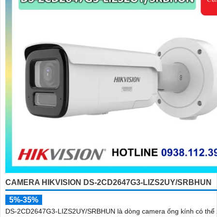
CAMERA HIKVISION DS-2CD2647G3-LIZS2UY/SRBHUN
5%-35%
DS-2CD2647G3-LIZS2UY/SRBHUN là dòng camera ống kính có thể 