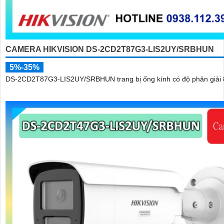
CAMERA HIKVISION DS-2CD2T87G3-LIS2UY/SRBHUN
5%-35%
DS-2CD2T87G3-LIS2UY/SRBHUN trang bị ống kính có độ phân giải 