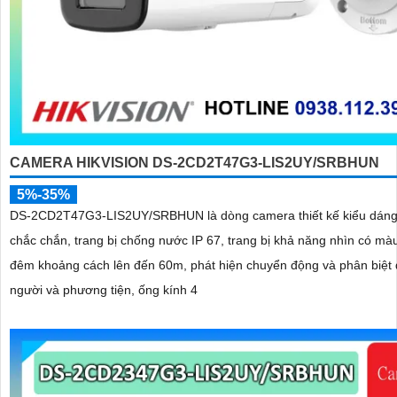
CAMERA HIKVISION DS-2CD2T47G3-LIS2UY/SRBHUN
5%-35%
DS-2CD2T47G3-LIS2UY/SRBHUN là dòng camera thiết kế kiểu dáng
chắc chắn, trang bị chống nước IP 67, trang bị khả năng nhìn có màu vào ban
đêm khoảng cách lên đến 60m, phát hiện chuyển động và phân biệt
người và phương tiện, ống kính 4