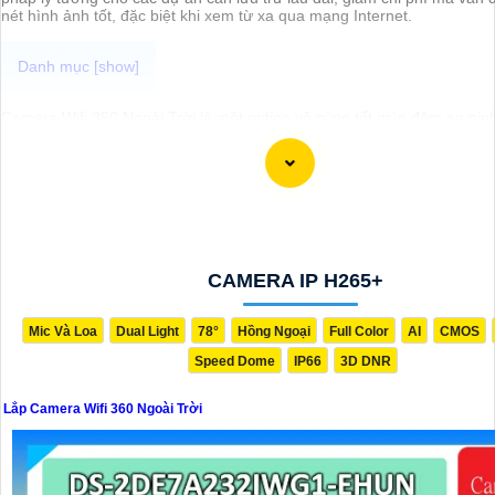
nét hình ảnh tốt, đặc biệt khi xem từ xa qua mạng Internet.
Camera Wifi 360 Ngoài Trời là một option vô cùng tốt giúp đảm an ni
gian của bạn một cách hiệu quả, đặc biệt là các khu vực ngoài trời. C
khả năng xoay 360 độ cho góc nhìn toàn cảnh giúp bạn theo dõi mọi 
xảy ra tại khu vực giám sát dễ dàng với các chi tiết trong khung hình 
hiện rõ ràng.
Camera được thiết kế chắc chắn, chống nước và chống bụi giúp came
động ổn định trong mọi điều kiện thời tiết. ️Với camera wifi 360 ngoài tr
thể yên tâm mà không cần lo lắng về việc bị xâm nhập hoặc mất trội t
CAMERA IP H265+
Mic Và Loa
Dual Light
78°
Hồng Ngoại
Full Color
AI
CMOS
Speed Dome
IP66
3D DNR
Lắp Camera Wifi 360 Ngoài Trời