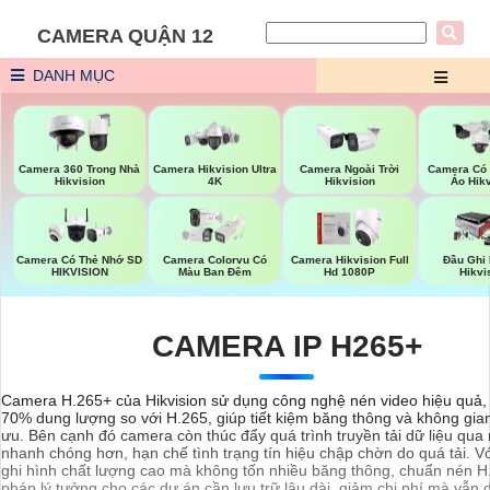
CAMERA QUẬN 12
DANH MỤC
Camera 360 Trong Nhà
Camera Hikvision Ultra
Camera Ngoài Trời
Camera Có
Hikvision
4K
Hikvision
Ảo Hik
Camera Có Thẻ Nhớ SD
Camera Colorvu Có
Camera Hikvision Full
Đầu Ghi
HIKVISION
Màu Ban Đêm
Hd 1080P
Hikvi
CAMERA IP H265+
Camera H.265+ của Hikvision sử dụng công nghệ nén video hiệu quả, 
70% dung lượng so với H.265, giúp tiết kiệm băng thông và không gian 
ưu. Bên cạnh đó camera còn thúc đẩy quá trình truyền tải dữ liệu qu
nhanh chóng hơn, hạn chế tình trạng tín hiệu chập chờn do quá tải. V
ghi hình chất lượng cao mà không tốn nhiều băng thông, chuẩn nén H.
pháp lý tưởng cho các dự án cần lưu trữ lâu dài, giảm chi phí mà vẫn d