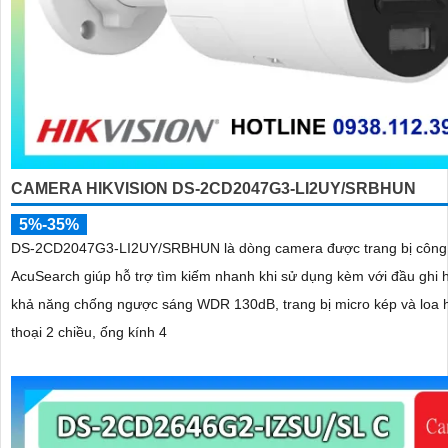
CAMERA HIKVISION DS-2CD2047G3-LI2UY/SRBHUN
5%-35%
DS-2CD2047G3-LI2UY/SRBHUN là dòng camera được trang bị công
AcuSearch giúp hỗ trợ tìm kiếm nhanh khi sử dụng kèm với đầu ghi 
khả năng chống ngược sáng WDR 130dB, trang bị micro kép và loa 
thoại 2 chiều, ống kính 4