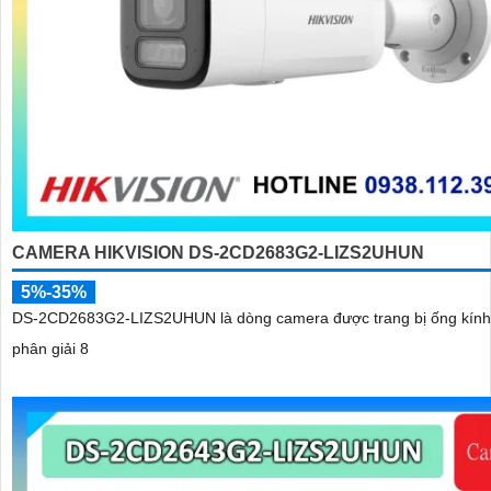
CAMERA HIKVISION DS-2CD2683G2-LIZS2UHUN
5%-35%
DS-2CD2683G2-LIZS2UHUN là dòng camera được trang bị ống kính
phân giải 8