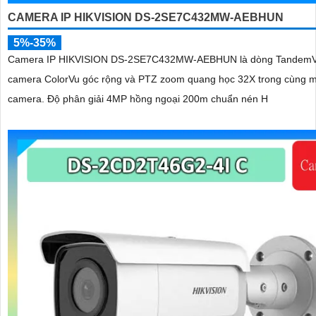
CAMERA IP HIKVISION DS-2SE7C432MW-AEBHUN
5%-35%
Camera IP HIKVISION DS-2SE7C432MW-AEBHUN là dòng TandemV
camera ColorVu góc rộng và PTZ zoom quang học 32X trong cùng m
camera. Độ phân giải 4MP hồng ngoại 200m chuẩn nén H