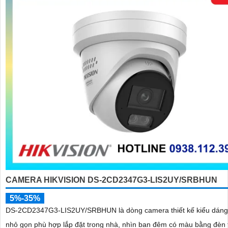
CAMERA HIKVISION DS-2CD2347G3-LIS2UY/SRBHUN
5%-35%
DS-2CD2347G3-LIS2UY/SRBHUN là dòng camera thiết kế kiểu dán
nhỏ gọn phù hợp lắp đặt trong nhà, nhìn ban đêm có màu bằng đèn 