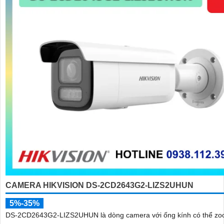
CAMERA HIKVISION DS-2CD2643G2-LIZS2UHUN
5%-35%
DS-2CD2643G2-LIZS2UHUN là dòng camera với ống kính có thể zo