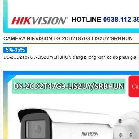
CAMERA HIKVISION DS-2CD2T87G3-LIS2UY/SRBHUN
5%-35%
DS-2CD2T87G3-LIS2UY/SRBHUN trang bị ống kính có độ phân giải 