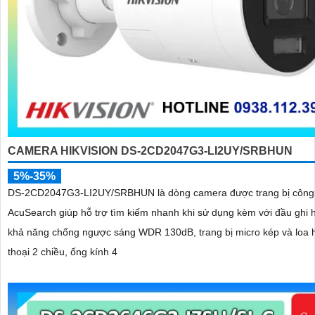
CAMERA HIKVISION DS-2CD2047G3-LI2UY/SRBHUN
5%-35%
DS-2CD2047G3-LI2UY/SRBHUN là dòng camera được trang bị công
AcuSearch giúp hỗ trợ tìm kiếm nhanh khi sử dụng kèm với đầu ghi 
khả năng chống ngược sáng WDR 130dB, trang bị micro kép và loa 
thoại 2 chiều, ống kính 4