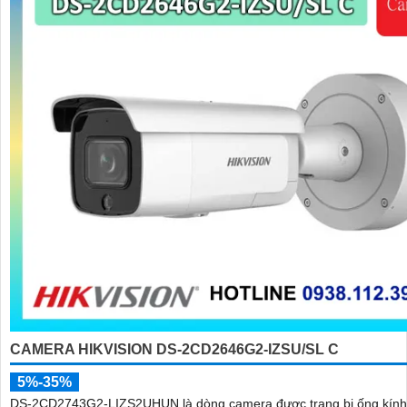
CAMERA HIKVISION DS-2CD2646G2-IZSU/SL C
5%-35%
DS-2CD2743G2-LIZS2UHUN là dòng camera được trang bị ống kính