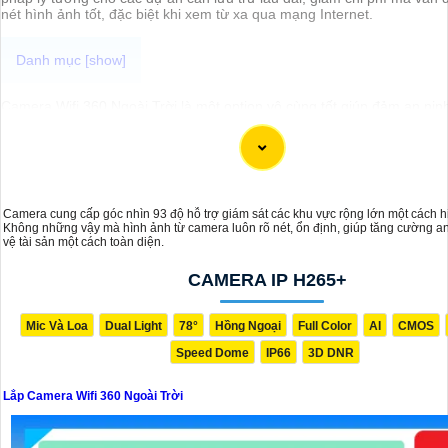
nét hình ảnh tốt, đặc biệt khi xem từ xa qua mạng Internet.
Camera Wifi 360 Ngoài Trời là một option vô cùng tốt giúp đảm an ni
gian của bạn một cách hiệu quả, đặc biệt là các khu vực ngoài trời. C
khả năng xoay 360 độ cho góc nhìn toàn cảnh giúp bạn theo dõi mọi 
xảy ra tại khu vực giám sát dễ dàng với các chi tiết trong khung hình 
hiện rõ ràng.
Camera được thiết kế chắc chắn, chống nước và chống bụi giúp came
Camera cung cấp góc nhìn 93 độ hỗ trợ giám sát các khu vực rộng lớn một cách h
động ổn định trong mọi điều kiện thời tiết. ️Với camera wifi 360 ngoài tr
Không những vậy mà hình ảnh từ camera luôn rõ nét, ổn định, giúp tăng cường a
thể yên tâm mà không cần lo lắng về việc bị xâm nhập hoặc mất trội t
vệ tài sản một cách toàn diện.
CAMERA IP H265+
Mic Và Loa
Dual Light
78°
Hồng Ngoại
Full Color
AI
CMOS
Speed Dome
IP66
3D DNR
Lắp Camera Wifi 360 Ngoài Trời