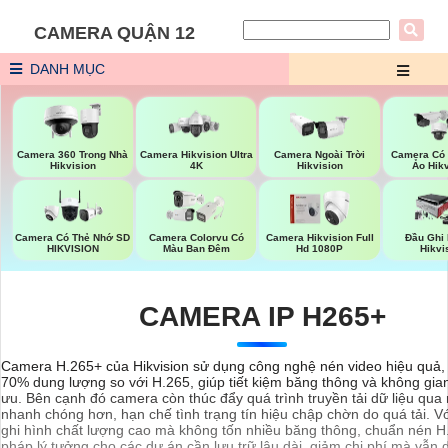
CAMERA QUẬN 12
DANH MỤC
Camera 360 Trong Nhà
Camera Hikvision Ultra
Camera Ngoài Trời
Camera Có
Hikvision
4K
Hikvision
Ảo Hik
Camera Có Thẻ Nhớ SD
Camera Colorvu Có
Camera Hikvision Full
Đầu Ghi
HIKVISION
Màu Ban Đêm
Hd 1080P
Hikvi
CAMERA IP H265+
Camera H.265+ của Hikvision sử dụng công nghệ nén video hiệu quả, 
70% dung lượng so với H.265, giúp tiết kiệm băng thông và không gian 
ưu. Bên cạnh đó camera còn thúc đẩy quá trình truyền tải dữ liệu qu
nhanh chóng hơn, hạn chế tình trạng tín hiệu chập chờn do quá tải. V
ghi hình chất lượng cao mà không tốn nhiều băng thông, chuẩn nén H.
pháp lý tưởng cho các dự án cần lưu trữ lâu dài, giảm chi phí mà vẫn d