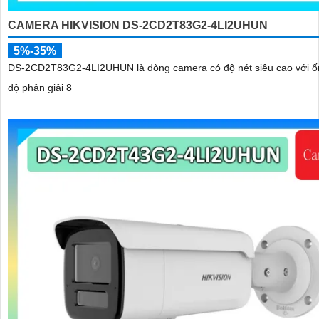
CAMERA HIKVISION DS-2CD2T83G2-4LI2UHUN
5%-35%
DS-2CD2T83G2-4LI2UHUN là dòng camera có độ nét siêu cao với ố
độ phân giải 8