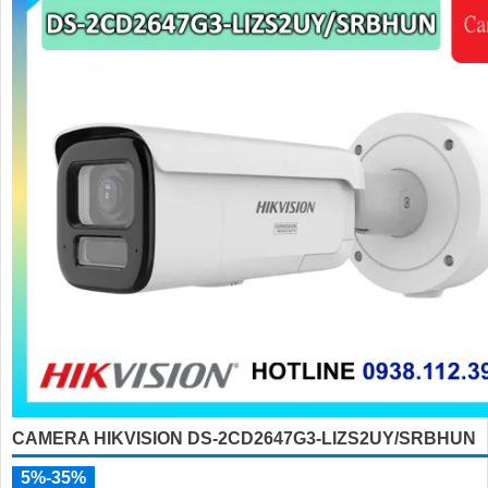
CAMERA HIKVISION DS-2CD2647G3-LIZS2UY/SRBHUN
5%-35%