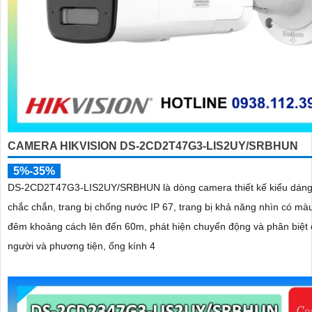
CAMERA HIKVISION DS-2CD2T47G3-LIS2UY/SRBHUN
5%-35%
DS-2CD2T47G3-LIS2UY/SRBHUN là dòng camera thiết kế kiểu dáng
chắc chắn, trang bị chống nước IP 67, trang bị khả năng nhìn có màu vào ban
đêm khoảng cách lên đến 60m, phát hiện chuyển động và phân biệt
người và phương tiện, ống kính 4