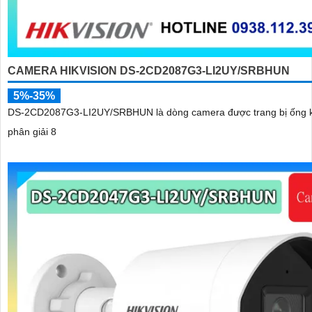
CAMERA HIKVISION DS-2CD2087G3-LI2UY/SRBHUN
5%-35%
DS-2CD2087G3-LI2UY/SRBHUN là dòng camera được trang bị ống k
phân giải 8