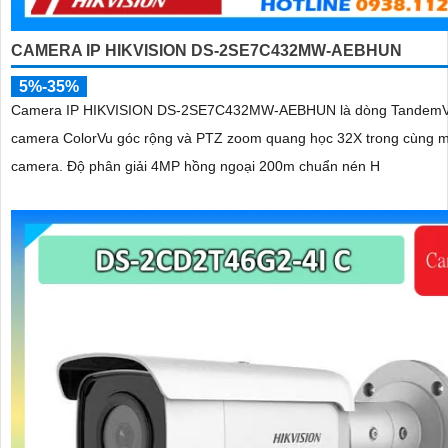
CAMERA IP HIKVISION DS-2SE7C432MW-AEBHUN
5%-35%
Camera IP HIKVISION DS-2SE7C432MW-AEBHUN là dòng TandemV
camera ColorVu góc rộng và PTZ zoom quang học 32X trong cùng m
camera. Độ phân giải 4MP hồng ngoại 200m chuẩn nén H