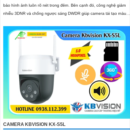
bảo hình ảnh luôn rõ nét trong đêm. Bên cạnh đó, công nghệ giảm
nhiễu 3DNR và chống ngược sáng DWDR giúp camera tái tạo màu
sắc chính xác và rõ ràng trong mọi điều kiện ánh sáng phức tạp như
ngược sáng mạnh hay thiếu sáng
CAMERA KBVISION KX-S5L