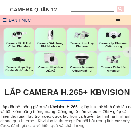
CAMERA QUẬN 12
DANH MỤC
Camera Wifi Trong
Camera IP AI Full
Camera Kim Loại
Camera Ip Kbvision
Nhà Kbvision
Color Kbvision
Kbvison
Chất Lượng
Camera Nhận Diện
Camera Kbvision
Camera Vantech
Camera Thân Lớn
Khuôn Mặt Kbvision
Giá Rẻ
Công Nghệ Ai
Hikvision
LẮP CAMERA H.265+ KBVISION
Lắp đặt hệ thống giám sát Kbvision H.265+ giúp lưu trữ hình ảnh lâu d
và tiết kiệm băng thông mạng. Công nghệ nén video H.265+ giúp cải
thiện thời gian lưu trữ video được lâu hơn và truyền tải hình ảnh nhan
chóng qua Internet. Kbvision là thương hiệu nổi bật trong lĩnh vực này,
được đánh giá cao về hiệu quả và chất lượng.