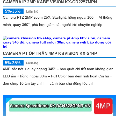
CAMERA IP 2MP KABE VISION KX-CD2257MPN
'
5%-35%
Liên hệ
Camera PTZ 2MP zoom 25X, Starlight, hồng ngoại 100m, AI thông
minh, quay 360°, phù hợp giám sát ngoài trời chuyên nghiệp
CAMERA PT ỐP TRẦN 4MP KBVISION KX-S44P
5%-35%
Liên hệ
4MP sắc nét + quay ngang 345° – bao quát chi tiết toàn không gian
LED ấm + hồng ngoại 30m – Full Color ban đêm linh hoạt Còi hú +
đèn chớp 10 âm tùy chỉnh – cảnh báo chủ động tức thì