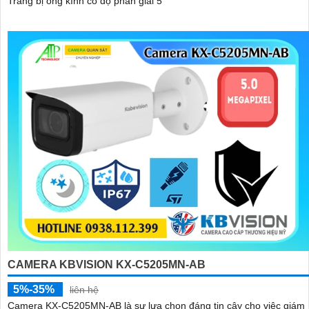
Trang bị ống kính có độ phân giải 5
CAMERA KBVISION KX-C5205MN-AB
5%-35%
liên hệ
Camera KX-C5205MN-AB là sự lựa chọn đáng tin cậy cho việc giám