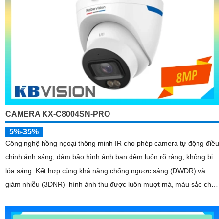
CAMERA KX-C8004SN-PRO
5%-35%
Công nghệ hồng ngoại thông minh IR cho phép camera tự động điều
chỉnh ánh sáng, đảm bảo hình ảnh ban đêm luôn rõ ràng, không bị
lóa sáng. Kết hợp cùng khả năng chống ngược sáng (DWDR) và
giảm nhiễu (3DNR), hình ảnh thu được luôn mượt mà, màu sắc chân
thực và chi tiết rõ nét, ngay cả trong môi trường ánh sáng yếu hoặc
ánh sáng phức tạp như ngược sáng hoặc chói nắng