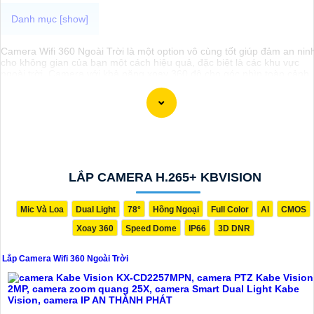
Camera Wifi 360 Ngoài Trời là một option vô cùng tốt giúp đảm an nin
cho không gian của bạn một cách hiệu quả, đặc biệt là các khu vực
ngoài trời. Camera với khả năng xoay 360 độ cho góc nhìn toàn cảnh
giúp bạn theo dõi mọi hoạt động xảy ra tại khu vực giám sát dễ dàng v
các chi tiết trong khung hình sẽ được thể hiện rõ ràng.
Camera được thiết kế chắc chắn, chống nước và chống bụi giúp
camera hoạt động ổn định trong mọi điều kiện thời tiết. ️Với camera wif
360 ngoài trời, bạn có thể yên tâm mà không cần lo lắng về việc bị xâ
nhập hoặc mất trội tài sản.
LẮP CAMERA H.265+ KBVISION
Mic Và Loa
Dual Light
78°
Hồng Ngoại
Full Color
AI
CMOS
Xoay 360
Speed Dome
IP66
3D DNR
Lắp Camera Wifi 360 Ngoài Trời