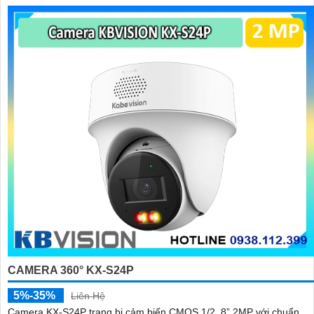
CAMERA 360° KX-S24P
5%-35%
Liên Hệ
Camera KX-S24P trang bị cảm biến CMOS 1/2. 8” 2MP với chuẩn