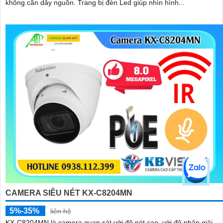
không cần dây nguồn. Trang bị đèn Led giúp nhìn hình...
CAMERA SIÊU NÉT KX-C8204MN
5%-35%
liên hệ
KX-C8204MN là camera quan sát với độ nét cao, với độ phân giải