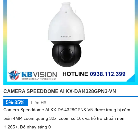
CAMERA SPEEDDOME AI KX-DAI4328GPN3-VN
5%-35%
Liên Hệ
Camera Speeddome AI KX-DAi4328GPN3-VN được trang bị cảm
biến 4MP, zoom quang 32x, zoom số 16x và hỗ trợ chuẩn nén
H.265+. Độ nhạy sáng 0