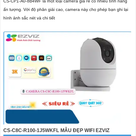
CS-CP1-A0-8B4WF là một loại camera giá re có nhiều tính năng
ấn tượng. Với độ phân giải cao, camera này cho phép bạn ghi lại
hình ảnh sắc nét và chi tiết
CS-C8C-R100-1J5WKFL MẪU ĐẸP WIFI EZVIZ