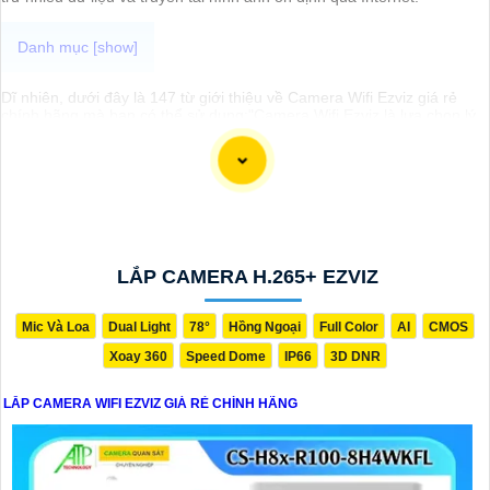
Dĩ nhiên, dưới đây là 147 từ giới thiệu về Camera Wifi Ezviz giá rẻ
chính hãng mà bạn có thể sử dụng:"Camera Wifi Ezviz là lựa chọn lý
tưởng cho việc giám sát gia đình và văn phòng một cách tiện lợi và
an toàn. Với chất lượng hình ảnh sắc nét, tính năng kết nối không
dây, thiết kế nhỏ gọn và dễ dàng lắp đặt, Camera Wifi Ezviz sẽ giúp
bạn mạnh mẽ hơn trong việc
chắc chắn
an ninh cho ngôi nhà hoặc
công ty của mình. Sản phẩm này đến từ thương hiệu uy tín,
chắc
chắn
chất lượng và hàng chính hãng. Đừng bỏ lỡ cơ hội sở hữu
Camera Wifi Ezviz giá rẻ để bảo vệ cho ngôi nhà và gia đình của bạn
ngay hôm nay!"
LẮP CAMERA H.265+ EZVIZ
Mic Và Loa
Dual Light
78°
Hồng Ngoại
Full Color
AI
CMOS
Xoay 360
Speed Dome
IP66
3D DNR
LẮP CAMERA WIFI EZVIZ GIÁ RẺ CHÍNH HÃNG