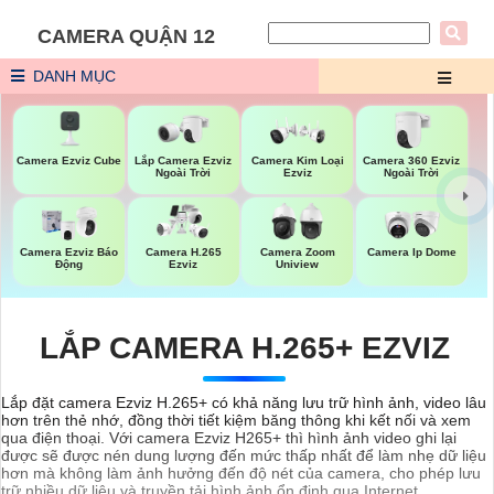
CAMERA QUẬN 12
DANH MỤC
Camera Ezviz Cube
Lắp Camera Ezviz
Camera 360 Ezviz
Camera Kim Loại
Ngoài Trời
Ngoài Trời
Ezviz
Camera Ezviz Báo
Camera H.265
Camera Zoom
Camera Ip Dome
Động
Ezviz
Uniview
LẮP CAMERA H.265+ EZVIZ
Lắp đặt camera Ezviz H.265+ có khả năng lưu trữ hình ảnh, video lâu
hơn trên thẻ nhớ, đồng thời tiết kiệm băng thông khi kết nối và xem
qua điện thoại. Với camera Ezviz H265+ thì hình ảnh video ghi lại
được sẽ được nén dung lượng đến mức thấp nhất để làm nhẹ dữ liệu
hơn mà không làm ảnh hưởng đến độ nét của camera, cho phép lưu
trữ nhiều dữ liệu và truyền tải hình ảnh ổn định qua Internet.