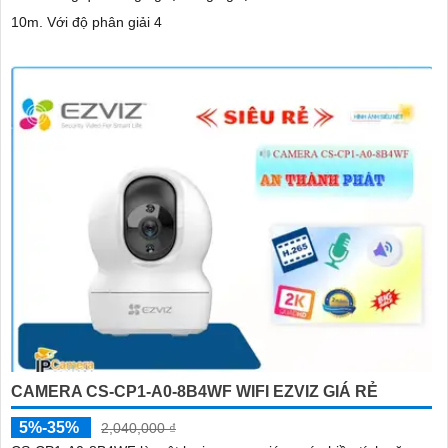
10m. Với độ phân giải 4
CAMERA CS-CP1-A0-8B4WF WIFI EZVIZ GIÁ RẺ
5%-35%
2,040,000 ₫