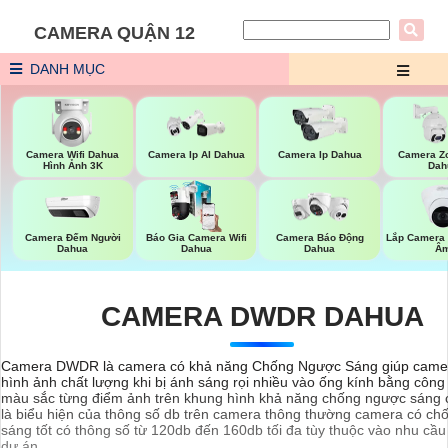
CAMERA QUẬN 12
DANH MỤC
Camera Wifi Dahua
Camera Ip AI Dahua
Camera Ip Dahua
Camera Z
Hình Ảnh 3K
Dah
Camera Đếm Người
Báo Gia Camera Wifi
Lắp Camera
Camera Báo Động
Dahua
Dahua
Â
Dahua
CAMERA DWDR DAHUA
Camera DWDR là camera có khả năng Chống Ngược Sáng giúp came
hình ảnh chất lượng khi bị ánh sáng rọi nhiều vào ống kính bằng côn
màu sắc từng điểm ảnh trên khung hình khả năng chống ngược sáng
là biểu hiện của thông số db trên camera thông thường camera có c
sáng tốt có thông số từ 120db đến 160db tối đa tùy thuộc vào nhu cầu
dự án