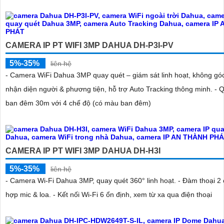
CAMERA IP PT WIFI 3MP DAHUA DH-P3I-PV
5%-35%
liên hệ
- Camera WiFi Dahua 3MP quay quét – giám sát linh hoạt, không góc 
nhận diện người & phương tiện, hỗ trợ Auto Tracking thông minh. - 
ban đêm 30m với 4 chế độ (có màu ban đêm)
CAMERA IP PT WIFI 3MP DAHUA DH-H3I
5%-35%
liên hệ
- Camera Wi-Fi Dahua 3MP, quay quét 360° linh hoạt. - Đàm thoại 2 c
hợp mic & loa. - Kết nối Wi-Fi 6 ổn định, xem từ xa qua điện thoại