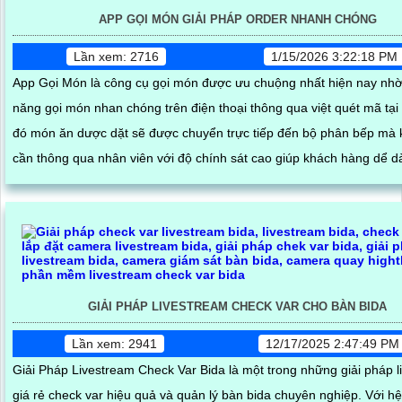
APP GỌI MÓN GIẢI PHÁP ORDER NHANH CHÓNG
Lần xem: 2716
1/15/2026 3:22:18 PM
App Gọi Món là công cụ gọi món được ưu chuộng nhất hiện nay nh
năng gọi món nhan chóng trên điện thoại thông qua việt quét mã tại
đó món ăn dược dặt sẽ được chuyển trực tiếp đến bộ phân bếp mà
cần thông qua nhân viên với độ chính sát cao giúp khách hàng dể 
nhật trạng thái món ăn của mình
GIẢI PHÁP LIVESTREAM CHECK VAR CHO BÀN BIDA
Lần xem: 2941
12/17/2025 2:47:49 PM
Giải Pháp Livestream Check Var Bida là một trong những giải pháp l
giá rẻ check var hiệu quả và quản lý bàn bida chuyên nghiệp. Với h