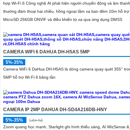
hợp Wi-Fi 6 Công nghệ AI phát hiện người chuyển động và âm thanh
thường đàm thoại hai chiều, hồng ngoại tầm xa ban đêm 10m hỗ trợ
MicroSD 256GB ONVIF và điều khiển từ xa qua ứng dụng DMSS
CAMERA WIFI 6 DAHUA DH-H5AS 5MP
5%-35%
Camera WiFi 6 DaHua DH-H5AS là dòng camera quay quét 355° tro
5MP hỗ trợ Wi-Fi 6 băng tần
CAMERA IP 2MP DAHUA DH-SD4A216DB-HNY
5%-35%
Liên hệ
Zoom quang học mạnh, Starlight ghi hình thiếu sáng, AI WizSense 