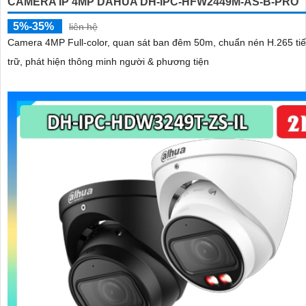
CAMERA IP 4MP DAHUA DH-IPC-HFW2449M-AS-B-PRO
5%-35%
liên hệ
Camera 4MP Full-color, quan sát ban đêm 50m, chuẩn nén H.265 tiế
trữ, phát hiện thông minh người & phương tiện