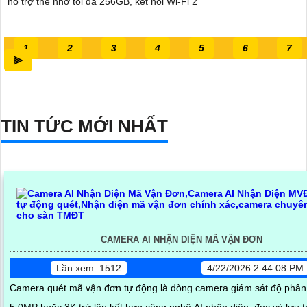
hỗ trợ thẻ nhớ tối đa 256GB, kết nối Wi-Fi 2
1
2
3
4
5
6
7
⫸
TIN TỨC MỚI NHẤT
CAMERA AI NHẬN DIỆN MÃ VẬN ĐƠN
Lần xem: 1512
4/22/2026 2:44:08 PM
Camera quét mã vận đơn tự động là dòng camera giám sát độ phân 