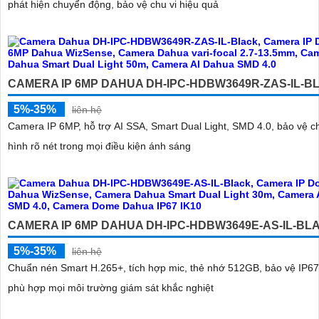
phát hiện chuyển động, bảo vệ chu vi hiệu quả
CAMERA IP 6MP DAHUA DH-IPC-HDBW3649R-ZAS-IL-B
5%-35%
liên hệ
Camera IP 6MP, hỗ trợ AI SSA, Smart Dual Light, SMD 4.0, bảo vệ chu
hình rõ nét trong mọi điều kiện ánh sáng
CAMERA IP 6MP DAHUA DH-IPC-HDBW3649E-AS-IL-BL
5%-35%
liên hệ
Chuẩn nén Smart H.265+, tích hợp mic, thẻ nhớ 512GB, bảo vệ IP67
phù hợp mọi môi trường giám sát khắc nghiệt