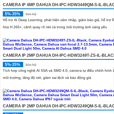
CAMERA IP 4MP DAHUA DH-IPC-HDW3449QM-S-IL-BLA
5%-35%
liên hệ
Hỗ trợ AI Deep Learning, phát hiện xâm nhập, giảm báo giả, hỗ trợ 
hóa H.265+, cảnh quay rõ nét cả trong môi trường ánh sáng yếu
CAMERA IP 2MP DAHUA DH-IPC-HDW3249T-ZS-IL-BLA
5%-35%
liên hệ
Tích hợp công nghệ AI SSA và SMD 4.0, camera tự điều chỉnh hình 
môi trường, tăng độ nét, giảm sai lệch và báo động giả
CAMERA IP 2MP DAHUA DH-IPC-HDW3249QM-S-IL-BLA