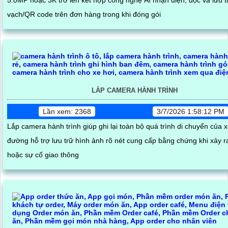
5.0MP hoặc 3K trở lên kết hợp công nghệ AI nhận diện, đọc và lưu 
vạch/QR code trên đơn hàng trong khi đóng gói
LẮP CAMERA HÀNH TRÌNH
Lần xem: 2368
3/7/2026 1:58:12 PM
Lắp camera hành trình giúp ghi lại toàn bộ quá trình di chuyển của x
đường hỗ trợ lưu trữ hình ảnh rõ nét cung cấp bằng chứng khi xảy 
hoặc sự cố giao thông