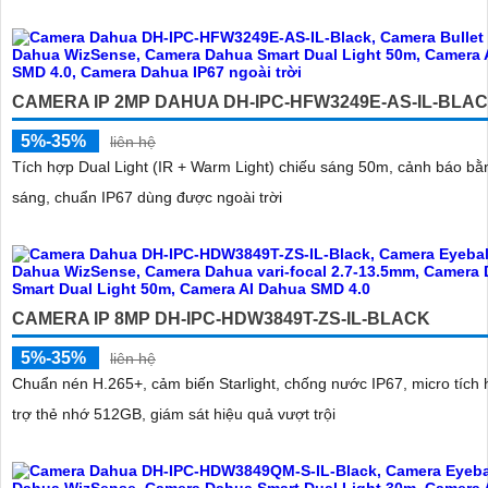
CAMERA IP 2MP DAHUA DH-IPC-HFW3249E-AS-IL-BLA
5%-35%
liên hệ
Tích hợp Dual Light (IR + Warm Light) chiếu sáng 50m, cảnh báo bằ
sáng, chuẩn IP67 dùng được ngoài trời
CAMERA IP 8MP DH-IPC-HDW3849T-ZS-IL-BLACK
5%-35%
liên hệ
Chuẩn nén H.265+, cảm biến Starlight, chống nước IP67, micro tích 
trợ thẻ nhớ 512GB, giám sát hiệu quả vượt trội