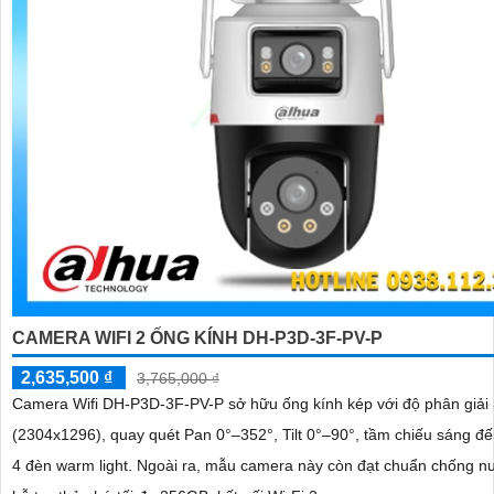
CAMERA WIFI 2 ỐNG KÍNH DH-P3D-3F-PV-P
2,635,500 ₫
3,765,000 ₫
Camera Wifi DH-P3D-3F-PV-P sở hữu ống kính kép với độ phân giả
(2304x1296), quay quét Pan 0°–352°, Tilt 0°–90°, tầm chiếu sáng đ
4 đèn warm light. Ngoài ra, mẫu camera này còn đạt chuẩn chống nước IP66,