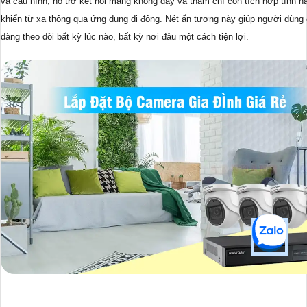
và cấu hình, hỗ trợ kết nối mạng không dây và thậm chí còn tích hợp tính n
khiển từ xa thông qua ứng dụng di động. Nét ấn tượng này giúp người dùng 
dàng theo dõi bất kỳ lúc nào, bất kỳ nơi đâu một cách tiện lợi.