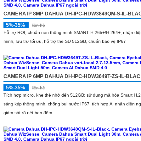
CAMERA IP 8MP DAHUA DH-IPC-HDW3849QM-S-IL-BLA
5%-35%
liên hệ
Hỗ trợ ROI, chuẩn nén thông minh SMART H.265+/H.264+, nhận diệ
minh, lưu trữ tối ưu, hỗ trợ thẻ SD 512GB, chuẩn bảo vệ IP67
CAMERA IP 6MP DAHUA DH-IPC-HDW3649T-ZS-IL-BLA
5%-35%
liên hệ
Tích hợp micro, khe thẻ nhớ đến 512GB; sử dụng mã hóa Smart H.2
sáng kép thông minh, chống bụi nước IP67, tích hợp AI nhận diện ng
giám sát rõ nét ban đêm