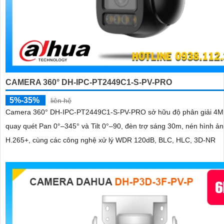
CAMERA 360° DH-IPC-PT2449C1-S-PV-PRO
5%-35%
liên hệ
Camera 360° DH-IPC-PT2449C1-S-PV-PRO sở hữu độ phân giải 4MP
quay quét Pan 0°–345° và Tilt 0°–90, đèn trợ sáng 30m, nén hình ả
H.265+, cùng các công nghệ xử lý WDR 120dB, BLC, HLC, 3D-NR