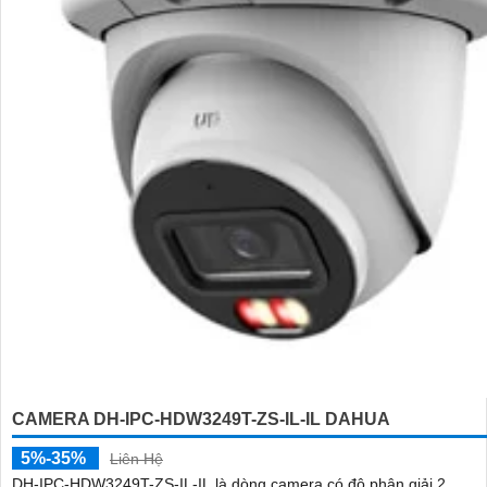
CAMERA DH-IPC-HDW3249T-ZS-IL-IL DAHUA
5%-35%
Liên Hệ
DH-IPC-HDW3249T-ZS-IL-IL là dòng camera có độ phân giải 2