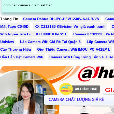
gồm các camera giám sát bàn...
Thông Tin:
Camera Dahua DH-IPC-HFW1230V-A-I4-B-VN
Came
Mắt Tapo C545D
KX-C2121S5 KBvision Với giá cạnh tranh
C
Wifi Ngoài Trời Full HD 1080P KX-C21L
Camera IPC6312LFW-A
Uniview
Lắp Camera Wifi Giá Rẻ Tại Quận 8
Lăp Camera Wif
Các Thương Hiệu
Giới Thiệu Camera Wifi IMOU IPC-A42EP-L
Đẫn Lắp Đặt Camera Wifi
Camera Wifi Dùng Công Trình Giá Rẻ