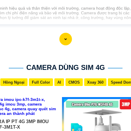
 ninh hiệu quả và thân thiện với môi trường, camera hoạt động độc lậ
iệm chi phí điện năng và bảo vệ môi trường. Camera được trang bị các
họn lý tưởng để giám sát an ninh tại nhà ở, công trường, hay vùng nôn
CAMERA DÙNG SIM 4G
Hồng Ngoại
Full Color
AI
CMOS
Xoay 360
Speed Do
A IP PT 4G 3MP IMOU
F-3M1T-X