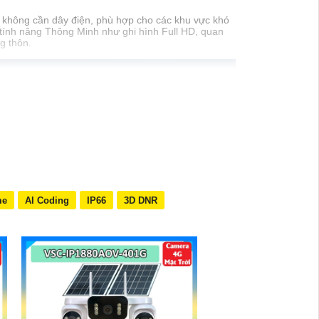
p, không cần dây điện, phù hợp cho các khu vực khó
 tính năng Thông Minh như ghi hình Full HD, quan
g thôn.
me
AI Coding
IP66
3D DNR