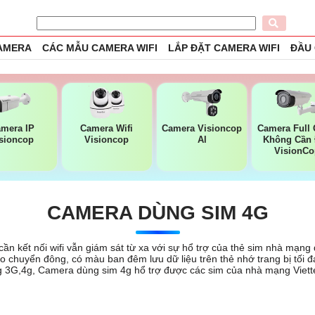
CAMERA
CÁC MẪU CAMERA WIFI
LẮP ĐẶT CAMERA WIFI
ĐẦU
mera IP
Camera Wifi
Camera Visioncop
Camera Full 
sioncop
Visioncop
Al
Không Cần
VisionCo
CAMERA DÙNG SIM 4G
n kết nối wifi vẫn giám sát từ xa với sự hổ trợ của thẻ sim nhà mạng 
 chuyển đông, có màu ban đêm lưu dữ liệu trên thẻ nhớ trang bị tối 
ng 3G,4g, Camera dùng sim 4g hổ trợ được các sim của nhà mạng Viett