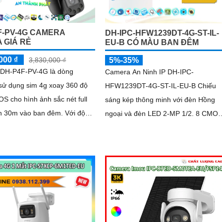
F-PV-4G CAMERA
DH-IPC-HFW1239DT-4G-ST-IL-
 GIÁ RẺ
EU-B CÓ MÀU BAN ĐÊM
000 ₫
5%-35%
3,830,000 ₫
DH-P4F-PV-4G là dòng
Camera An Ninh IP DH-IPC-
sử dụng sim 4g xoay 360 độ
HFW1239DT-4G-ST-IL-EU-B Chiếu
S cho hình ảnh sắc nét full
sáng kép thông minh với đèn Hồng
 30m vào ban đêm. Với độ
ngoại và đèn LED 2-MP 1/2. 8 CMOS
i 4.0 MP truyền tải nhanh
Độ phân giải tối đa 2 MP sắc nét với
chip CMOS xử lý hình ảnh khả năng
giám sát ban đêm Full Color 30m sá
như ban ngày