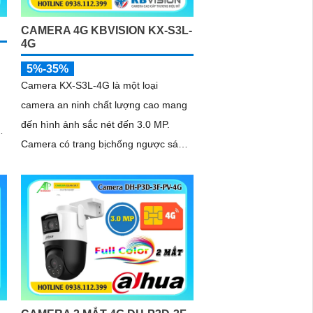
CAMERA 4G KBVISION KX-S3L-
4G
5%-35%
Camera KX-S3L-4G là một loại
camera an ninh chất lượng cao mang
đến hình ảnh sắc nét đến 3.0 MP.
Camera có trang bịchống ngược sáng
DWDR và khả năng giám sát ban đêm
Full Color lên đến 30m