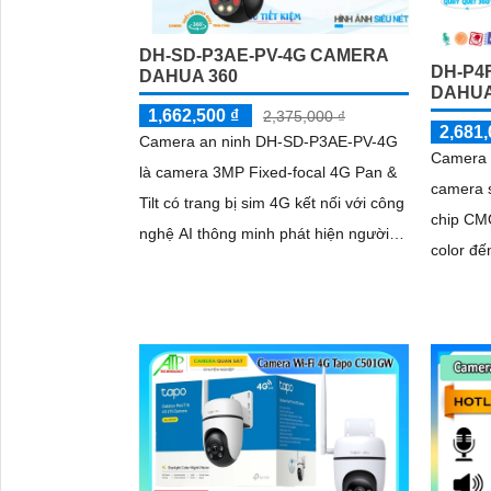
DH-SD-P3AE-PV-4G CAMERA
DH-P4
DAHUA 360
DAHUA
1,662,500 ₫
2,375,000 ₫
2,681,
Camera an ninh DH-SD-P3AE-PV-4G
Camera 
là camera 3MP Fixed-focal 4G Pan &
camera 
Tilt có trang bị sim 4G kết nối với công
chip CMO
nghệ AI thông minh phát hiện người
color đến
động vật chống ngược sáng DWDR
phân giả
hình ảnh rõ nét tải hình ảnh nhanh với
H.265+
H.265+