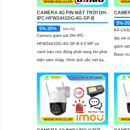
CAMERA 4G PIN MẶT TRỜI DH-
CAMER
IPC-HFW2441DG-4G-SP-B
5%-3
5%-35%
liên hệ
KX-C43L
Camera giám sát DH-IPC-
đại với 
HFW2441DG-4G-SP-B 4.0 MP có
giám sát
cảnh báo chủ động phát sáng khi phát
Được tí
hiện xâm nhập. Hình ảnh sắc nét ban
50m 4.0 
đêm Full Color 20m chất lượng cho
việc...
nhà xưởng kho hàng