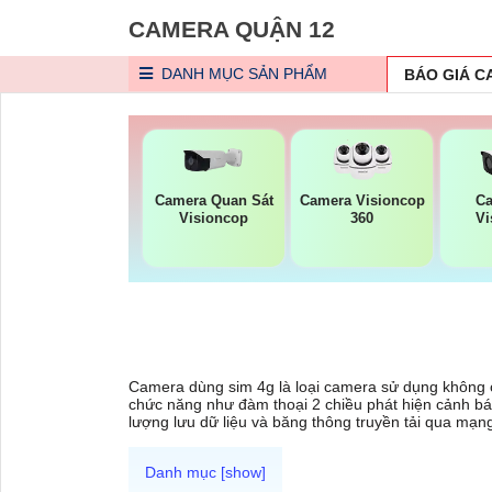
CAMERA QUẬN 12
DANH MỤC
SẢN PHẨM
BÁO GIÁ 
Camera Quan Sát
Camera Visioncop
Ca
Visioncop
360
Vi
Camera dùng sim 4g là loại camera sử dụng không cầ
chức năng như đàm thoại 2 chiều phát hiện cảnh báo
lượng lưu dữ liệu và băng thông truyền tải qua mạ