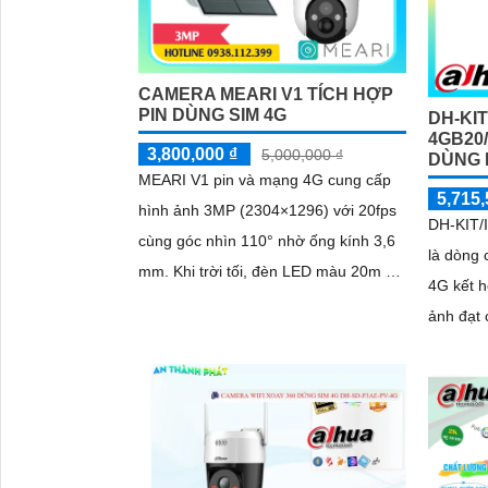
CAMERA MEARI V1 TÍCH HỢP
PIN DÙNG SIM 4G
DH-KIT
4GB20
3,800,000 ₫
5,000,000 ₫
DÙNG 
MEARI V1 pin và mạng 4G cung cấp
5,715,
hình ảnh 3MP (2304×1296) với 20fps
DH-KIT
cùng góc nhìn 110° nhờ ống kính 3,6
là dòng
mm. Khi trời tối, đèn LED màu 20m và
4G kết hợ
hồng ngoại 30m hỗ trợ quan sát rõ
ảnh đạt 
6mm góc