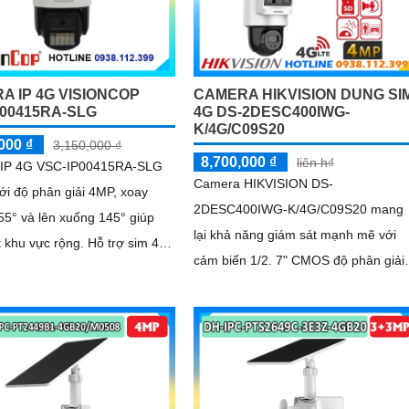
A IP 4G VISIONCOP
CAMERA HIKVISION DUNG SI
P00415RA-SLG
4G DS-2DESC400IWG-
K/4G/C09S20
000 ₫
3,150,000 ₫
8,700,000 ₫
liên h₫
IP 4G VSC-IP00415RA-SLG
Camera HIKVISION DS-
với độ phân giải 4MP, xoay
2DESC400IWG-K/4G/C09S20 mang
5° và lên xuống 145° giúp
lại khả năng giám sát mạnh mẽ với
vực rộng. Hỗ trợ sim 4G
cảm biến 1/2. 7" CMOS độ phân giải
i hai chiều và nhìn đêm có
4MP cho hình ảnh rõ nét cả ngày lẫn
ng cần đèn mang lại hình ảnh
đêm
cả ngày lẫn đêm