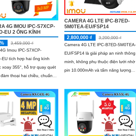
CAMERA 4G LTE IPC-B7ED-
A 4G IMOU IPC-S7XCP-
5M0TEA-EU/FSP14
D-EU 2 ỐNG KÍNH
2,800,000 ₫
3,200,000 ₫
5%
3,459,000 ₫
Camera 4G LTE IPC-B7ED-5M0TEA-
4G Imou IPC-S7XCP-
EU/FSP14 là giải pháp an ninh thông
EU tích hợp hai ống kính
minh, không phụ thuộc điện lưới nhờ
 xoay 355°, hỗ trợ quay quét
pin 10.000mAh và tấm năng lượng
 đàm thoại hai chiều, chuẩn
mặt trời. Hỗ trợ WiFi/4G, AI nhận
5, đèn LED kép, phát hiện
diện...
inh IMOU SENSE, báo động
dB