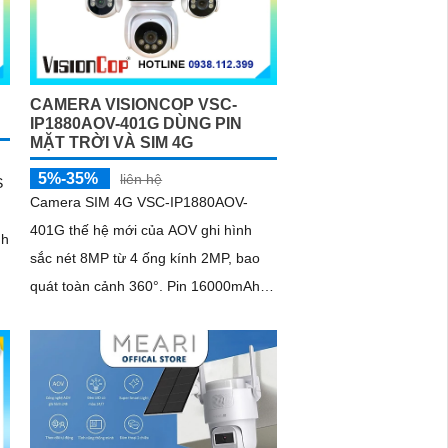
CAMERA VISIONCOP VSC-
IP1880AOV-401G DÙNG PIN
MẶT TRỜI VÀ SIM 4G
5%-35%
liên hệ
S
Camera SIM 4G VSC-IP1880AOV-
401G thế hệ mới của AOV ghi hình
nh
sắc nét 8MP từ 4 ống kính 2MP, bao
quát toàn cảnh 360°. Pin 16000mAh
kết hợp tấm sạc năng lượng mặt trời
15W giúp duy trì hoạt động ổn định