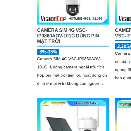
CAMERA SIM 4G VSC-
CAMER
IP0860AOV-101G DÙNG PIN
VSC-I
MẶT TRỜI
2,205,
5%-35%
Camera 
Camera SIM 4G VSC-IP0860AOV-
nổi bật 
101G là dòng camera ngoài trời tích
ngang 35
hợp pin mặt trời tiện lợi, hoạt động ổn
bao quát khu 
định ở mọi vị trí không cần nguồn
đàm thoạ
điện. Với độ phân giải 6MP cùng
màu khô
chuẩn nén H
sắc nét 