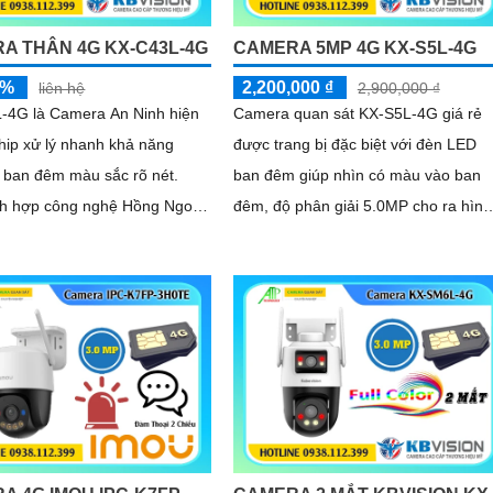
A THÂN 4G KX-C43L-4G
CAMERA 5MP 4G KX-S5L-4G
5%
2,200,000 ₫
liên hệ
2,900,000 ₫
-4G là Camera An Ninh hiện
Camera quan sát KX-S5L-4G giá rẻ
chip xử lý nhanh khả năng
được trang bị đặc biệt với đèn LED
 ban đêm màu sắc rõ nét.
ban đêm giúp nhìn có màu vào ban
ch hợp công nghệ Hồng Ngoại
đêm, độ phân giải 5.0MP cho ra hình
MP dùng sim 4G tiện lợi cho
ảnh 3k sắc nét, hỗ trợ còi hú và đèn
chớp, khả năng đàm thoại 2 chiều ấn
tượng