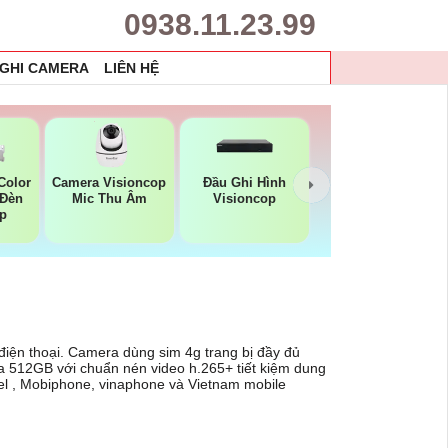
0938.11.23.99
 GHI CAMERA
LIÊN HỆ
Color
Camera Visioncop
Đầu Ghi Hình
 Đèn
Mic Thu Âm
Visioncop
p
điện thoại. Camera dùng sim 4g trang bị đầy đủ
đa 512GB với chuẩn nén video h.265+ tiết kiệm dung
el , Mobiphone, vinaphone và Vietnam mobile