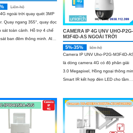
5%
Liên hệ
4G ngoài trời quay quét 3MP
or. Quay ngang 355°, quay dọc
 sát toàn cảnh. Hỗ trợ 4 chế
CAMERA IP 4G UNV UHO-P2G-
M3F4D-AS NGOÀI TRỜI
sát ban đêm thông minh. AI
n người, phương tiện và Smart
5%-35%
liên hệ
Camera IP UNV Uho-P2G-M3F4D-A
là dòng camera 4G có độ phân giải
3.0 Megapixel, Hồng ngoại thông mi
Smart IR kết hợp đèn LED cho tầm
nhìn ban đêm lên đến 30m