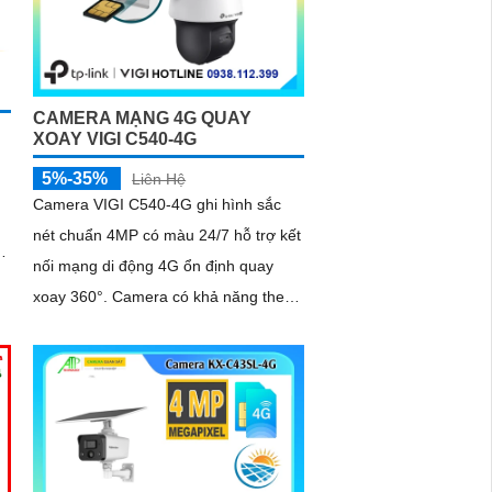
CAMERA MẠNG 4G QUAY
XOAY VIGI C540-4G
5%-35%
Liên Hệ
Camera VIGI C540-4G ghi hình sắc
nét chuẩn 4MP có màu 24/7 hỗ trợ kết
nối mạng di động 4G ổn định quay
xoay 360°. Camera có khả năng theo
dõi tự động người - phương tiện hỗ trợ
ng
âm thanh hai chiều phát hiện thông
minh chống nước IP66 lưu trữ nội bộ
công nghệ nén video H