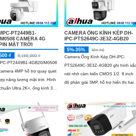
/IPC-PT2449B1-
CAMERA ỐNG KÍNH KÉP DH-
/M0508 CAMERA 4G
IPC-PTS2649C-3E3Z-4GB20
PIN MẶT TRỜI
5%-35%
liên hệ
500 ₫
8,165,000 ₫
Camera Ống Kính Kép DH-IPC-
/IPC-PT2449B1-4GB20/M0508
PTS2649C-3E3Z-4GB20 ghi hình sắ
 camera 4MP hỗ trợ quay quét
nét nhờ cảm biến CMOS 1/2. 8 inch
p năng lượng mặt trời. Hình
độ phân giải 3MP, hỗ trợ hiển thị hai
chuẩn Ultra 2K+, ống kính 3.
kênh cùng lúc, zoom 6x và đàm thoại
 rộng 78
hai chiều