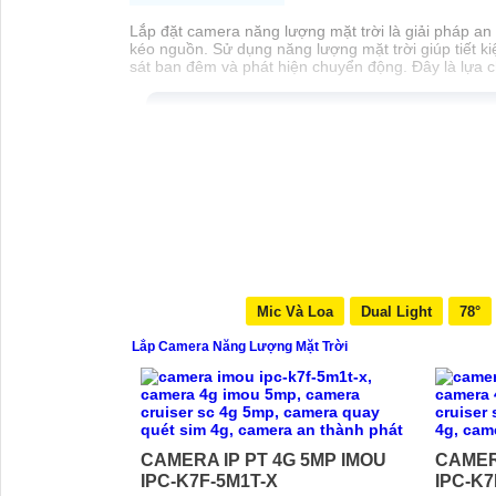
Lắp đặt camera năng lượng mặt trời là giải pháp an
kéo nguồn. Sử dụng năng lượng mặt trời giúp tiết k
sát ban đêm và phát hiện chuyển động. Đây là lựa c
Mic Và Loa
Dual Light
78°
Lắp Camera Năng Lượng Mặt Trời
CAMERA IP PT 4G 5MP IMOU
CAMER
IPC-K7F-5M1T-X
IPC-K7