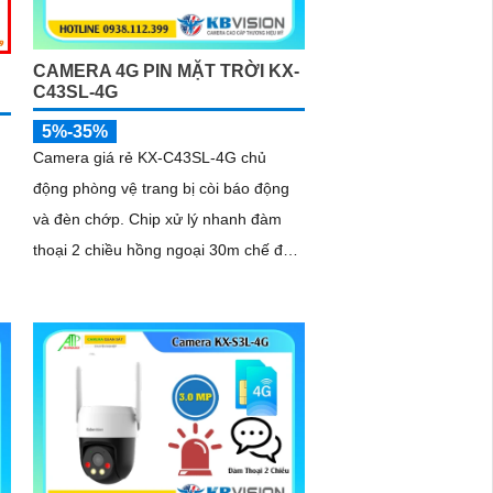
CAMERA 4G PIN MẶT TRỜI KX-
C43SL-4G
5%-35%
Camera giá rẻ KX-C43SL-4G chủ
động phòng vệ trang bị còi báo động
và đèn chớp. Chip xử lý nhanh đàm
thoại 2 chiều hồng ngoại 30m chế độ
ban đêm 4G. Sử dụng tâm pin năng
lượng...