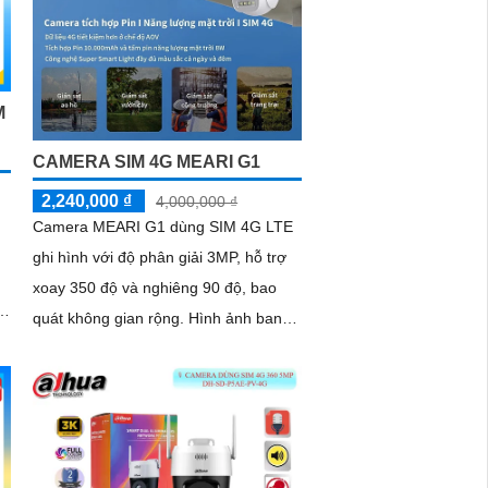
M
CAMERA SIM 4G MEARI G1
2,240,000 ₫
4,000,000 ₫
Camera MEARI G1 dùng SIM 4G LTE
ghi hình với độ phân giải 3MP, hỗ trợ
xoay 350 độ và nghiêng 90 độ, bao
quát không gian rộng. Hình ảnh ban
đêm vẫn rõ nhờ đèn LED màu 30m và
hồng ngoại 30m