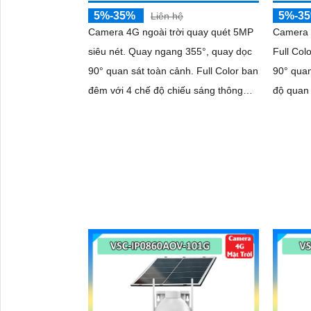
5%-35%
5%-3
Liên hệ
Camera 4G ngoài trời quay quét 5MP
Camera 
siêu nét. Quay ngang 355°, quay dọc
Full Col
90° quan sát toàn cảnh. Full Color ban
90° quan
đêm với 4 chế độ chiếu sáng thông
độ quan 
minh. AI phát hiện người, phương tiện
phát hiệ
và Smart Tracking
Tracking
'