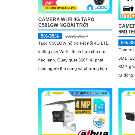
CAMERA WI-FI 4G TAPO
C501GW NGOÀI TRỜI
CAMER
6M1TE
5%-35%
3,390,000 ₫
5%-3
Tapo C501GW hỗ trợ kết nối 4G LTE
Camera 
không cần Wi-Fi, thích hợp cho nơi
6M1TED-
hẻo lánh. Quay quét 360°, AI phát
6MP, góc
hiện người thú cưng và phương tiện
tự động,
độ phân giải Full HD rõ nét
nén H.26
thông m
còi 110