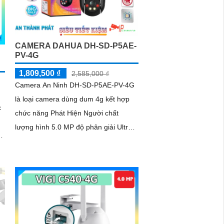
CAMERA DAHUA DH-SD-P5AE-
PV-4G
1,809,500 ₫
2,585,000 ₫
Camera An Ninh DH-SD-P5AE-PV-4G
là loại camera dùng dum 4g kết hợp
c
chức năng Phát Hiện Người chất
lượng hình 5.0 MP độ phân giải Ultra
4k lite. Ứng dụng cho công trình giá
rẻ...