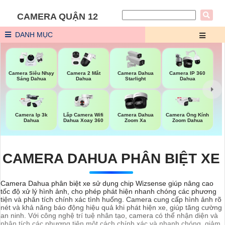
CAMERA QUẬN 12
DANH MỤC
Camera Siêu Nhạy
Camera 2 Mắt
Camera Dahua
Camera IP 360
Sáng Dahua
Dahua
Starlight
Dahua
Lắp Camera Wifi
Camera Ip 3k
Camera Dahua
Camera Ống Kính
Dahua Xoay 360
Dahua
Zoom Xa
Zoom Dahua
CAMERA DAHUA PHÂN BIỆT XE
Camera Dahua phân biệt xe sử dụng chip Wizsense giúp nâng cao
tốc độ xử lý hình ảnh, cho phép phát hiện nhanh chóng các phương
tiện và phân tích chính xác tình huống. Camera cung cấp hình ảnh rõ
nét và khả năng báo động hiệu quả khi phát hiện xe, giúp tăng cường
an ninh. Với công nghệ trí tuệ nhân tạo, camera có thể nhận diện và
phân tích các phương tiện một cách chính xác và nhanh chóng, giảm