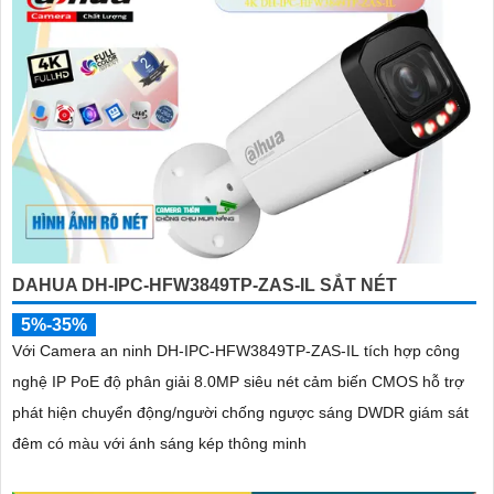
DAHUA DH-IPC-HFW3849TP-ZAS-IL SẮT NÉT
5%-35%
Với Camera an ninh DH-IPC-HFW3849TP-ZAS-IL tích hợp công
nghệ IP PoE độ phân giải 8.0MP siêu nét cảm biến CMOS hỗ trợ
phát hiện chuyển động/người chống ngược sáng DWDR giám sát
đêm có màu với ánh sáng kép thông minh