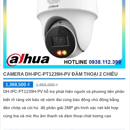
CAMERA DH-IPC-PT1239H-PV ĐÀM THOẠI 2 CHIỀU
1,368,500 ₫
1,955,000 ₫
DH-IPC-PT1239H-PV hỗ trợ phát hiện người và phương tiện phân
biệt rõ ràng với bảo vệ vành đai cùng báo động chủ động bằng
đèn chớp và còi hú. độ phân giải 2MP ghi hình sác nét kêt hợp
cùng loa và mic thu âm thanh và dàm thoại chát lượng cao