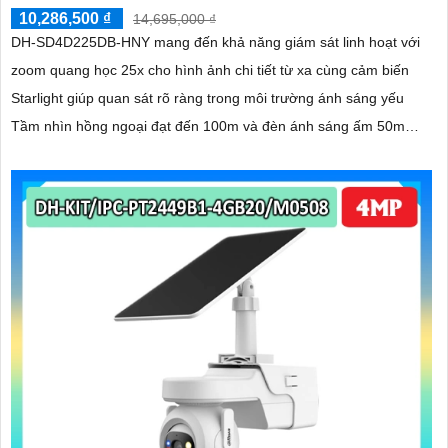
10,286,500 ₫
14,695,000 ₫
DH-SD4D225DB-HNY mang đến khả năng giám sát linh hoạt với
zoom quang học 25x cho hình ảnh chi tiết từ xa cùng cảm biến
Starlight giúp quan sát rõ ràng trong môi trường ánh sáng yếu
Tầm nhìn hồng ngoại đạt đến 100m và đèn ánh sáng ấm 50m
giúp hình ảnh ban đêm luôn sắc nét Camera hỗ trợ chống nước
IP67 cùng tốc độ khung hình 30fps@1080p ổn định