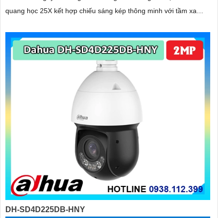
quang học 25X kết hợp chiếu sáng kép thông minh với tầm xa
hồng ngoại 100m và LED ấm 50m Tính năng quay quét linh hoạt
cùng chuẩn chống nước IP67 giúp quan sát ổn định ngoài trời
DH-SD4D225DB-HNY