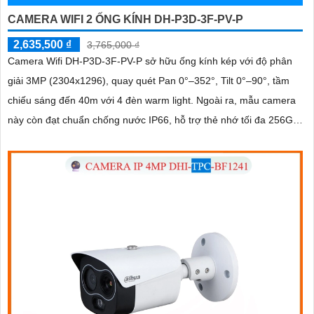
CAMERA WIFI 2 ỐNG KÍNH DH-P3D-3F-PV-P
2,635,500 ₫
3,765,000 ₫
Camera Wifi DH-P3D-3F-PV-P sở hữu ống kính kép với độ phân
giải 3MP (2304x1296), quay quét Pan 0°–352°, Tilt 0°–90°, tầm
chiếu sáng đến 40m với 4 đèn warm light. Ngoài ra, mẫu camera
này còn đạt chuẩn chống nước IP66, hỗ trợ thẻ nhớ tối đa 256GB,
kết nối Wi-Fi 2