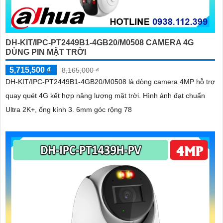
DH-KIT/IPC-PT2449B1-4GB20/M0508 CAMERA 4G
DÙNG PIN MẶT TRỜI
5,715,500 ₫
8,165,000 ₫
DH-KIT/IPC-PT2449B1-4GB20/M0508 là dòng camera 4MP hỗ trợ
quay quét 4G kết hợp năng lượng mặt trời. Hình ảnh đạt chuẩn
Ultra 2K+, ống kính 3. 6mm góc rộng 78