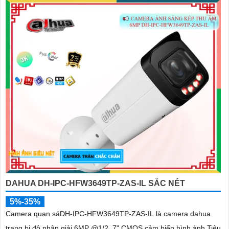
DAHUA DH-IPC-HFW3649TP-ZAS-IL SẮC NÉT
5%-35%
Camera quan sáDH-IPC-HFW3649TP-ZAS-IL là camera dahua
trang bị độ phân giải 6MP @1/2. 7" CMOS cảm biến hình ảnh Tiêu