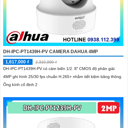
DH-IPC-PT1439H-PV CAMERA DAHUA 4MP
1,617,000 ₫
2,310,000 ₫
DH-IPC-PT1439H-PV có cảm biến 1/2. 8″ CMOS độ phân giải
4MP ghi hình 25/30 fps chuẩn H.265+ nhằm tiết kiệm băng thông.
Ống kính cố định 2